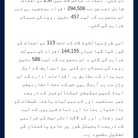
دی گئی۔ ننکانہ صاحب لاٹ میں 250 مواضعات
شامل تھے جن سے 294,506 افراد مستفید ہوئے،
اس منصوبے کے لیے 457 ملین روپے کی سبسڈی
فراہم کی گئی۔
اسی طرح سیالکوٹ لاٹ کے تحت 113 مواضعات کو
کور کیا گیا جہاں 144,155 افراد کو سہولت
فراہم کی گئی ، اس منصوبے کے لیے 586 ملین
روپے کی سبسڈی دی گئی۔یو ایس ایف کے ایک
عہدیدار کے مطابق یہ اقدامات ادارے کے اس
وژن سے ہم آہنگ ہیں جس کے تحت انفارمیشن
اینڈ کمیونیکیشن ٹیکنالوجیز کے ذریعے
غیر مستفید اور کم سہولیات یافتہ طبقات کو
بااختیار بنانا اور تمام شہریوں کے لیے
تیز رفتار اور کم لاگت انٹرنیٹ کی فراہمی
کے ذریعے ڈیجیٹل طور پر جامع پاکستان کی
تشکیل مقصود ہے۔