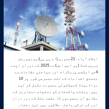
اسلام آباد۔21جنوری (اے پی پی):یونیورسل
سروس فنڈ (یو ایس ایف)نے 2025 کے دوران اپنے
4جی ایکسس پروگرام اور سیاحتی مقامات سے
متعلق اقدامات کے تحت مجموعی طور پر 10
براڈبینڈ کنیکٹوٹی منصوبے مکمل کر لیے
ہیں۔ویلتھ پاکستان کو دستیاب دستاویز کے
مطابق ان منصوبوں کا مقصد ملک کے دور دراز
اور کم ترقی یافتہ علاقوں میں تیز رفتار