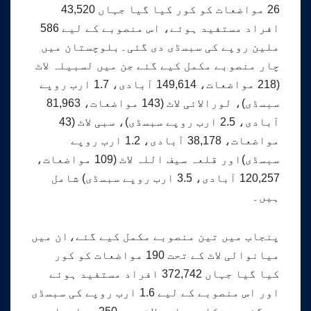
26 مواضعات کو کور کیا گیا جہاں 43,520
افراد مستفید ہوئے، اس منصوبے کے لیے 586
ملین روپے کی سبسڈی دی گئی۔بلوچستان میں
چار منصوبے مکمل کیے گئے جن میں لسبیلہ لاٹ
(218 مواضعات، 149,614 آبادی، 1.7 ارب روپے
سبسڈی)، لورالائی لاٹ (143 مواضعات، 81,963
آبادی، 2.5 ارب روپے سبسڈی)، سبی لاٹ (43
مواضعات، 38,178 آبادی، 1.2 ارب روپے
سبسڈی)اور قلعہ سیف اللہ لاٹ (109 مواضعات،
120,257 آبادی، 3.5 ارب روپے سبسڈی) شامل
ہیں۔
پنجاب میں تین منصوبے مکمل کیے گئے،ان میں
میانوالی لاٹ کے تحت 190 مواضعات کو کور
کیا گیا جہاں 372,742 افراد مستفید ہوئے
اور اس منصوبے کے لیے 1.6 ارب روپے کی سبسڈی