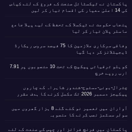
پاکستان نے ٹیکسٹائل صنعت کے فروغ کے لئے کپاس
کی 14 اعلیٰ معیار کی اقسام تیار کر لیں
پنجاب حکومت نے ٹیکسلا کے تحفظ کے لیے پہلا جامع
ماسٹر پلان تیار کر لیا
وفاقی سرکاری ملازمین کا 75 فیصد سروس ریکارڈ
ڈیجیٹلائز کر دیا گیا
کوہلو ترقیاتی پیکیج کے تحت 10 منصوبوں پر 7.91
ارب روپے خرچ
چترال-بونی-مستوج-شندور شاہراہ کے چاروں
پیکیجز دسمبر 2026 تک مکمل کرنے کا ہدف مقرر
آواران میں تعمیر نو کئے گئے 8 ہزار گھروں میں
سولر سسٹمز نصب کرنے کا منصوبہ
پاکستان میں فرنچ فرائز اور چپس کی صنعت کے لئے