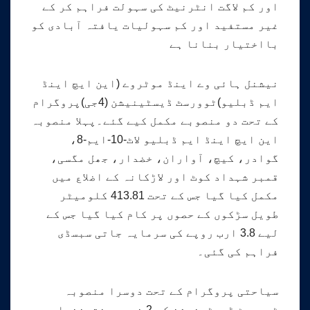
اور کم لاگت انٹرنیٹ کی سہولت فراہم کر کے
غیر مستفید اور کم سہولیات یافتہ آبادی کو
بااختیار بنانا ہے
نیشنل ہائی وے اینڈ موٹروے (این ایچ اینڈ
ایم ڈبلیو)ٹوورسٹ ڈیسٹینیشن (4جی)پروگرام
کے تحت دو منصوبے مکمل کیے گئے۔پہلا منصوبہ
این ایچ اینڈ ایم ڈبلیو لاٹ-10-ایم-8،
گوادر، کیچ، آواران، خضدار، جھل مگسی،
قمبر شہداد کوٹ اور لاڑکانہ کے اضلاع میں
مکمل کیا گیا جس کے تحت 413.81 کلومیٹر
طویل سڑکوں کے حصوں پر کام کیا گیا جس کے
لیے 3.8 ارب روپے کی سرمایہ جاتی سبسڈی
فراہم کی گئی۔
سیاحتی پروگرام کے تحت دوسرا منصوبہ
ٹوورسٹ ڈیسٹینیشن کے-2 خیبر پختونخوا میں