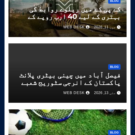
BLOG
کے پی کے میں ریلوے روابط کی
بہتری کے لیے 40 ارب روپے کے
منصوبے کی تیاری
جون 11, 2026
WEB DESK
BLOG
فیصل آباد میں چینی بیٹری پلانٹ
پاکستان کے انرجی سٹوریج شعبے
کو تقویت دے گا
مئی 13, 2026
WEB DESK
BLOG