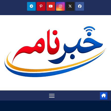
Ski
t
conten