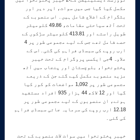
مکمل کیا گیا جس میں سوات، اپر دیر اور
بٹگرام کے اضلاع شامل ہیں۔ اس منصوبے کے
تحت آٹھ سیاحتی مقامات، 49.86 کلومیٹر
طویل راستے اور 413.81 کلومیٹر سڑکوں کے
حصے شامل تھے جس کے لیے مجموعی طور پر 4
ارب روپے کی سبسڈی فراہم کی گئی۔اس کے
علاوہ 4جی ایکسس پروگرام کے تحت خیبر
پختونخوا، بلوچستان اور پنجاب میں آٹھ
مزید منصوبے مکمل کیے گئے جن کے ذریعے
مجموعی طور پر 1,092 مواضعات کو کور کیا
گیا اور 12 لاکھ 44 ہزار 935 افراد مستفید
ہوئے، ان منصوبوں کے لیے مجموعی طور پر
12.18 ارب روپے کی سرمایہ جاتی سبسڈی فراہم
کی گئی۔
خیبر پختونخوا میں سوات لاٹ منصوبے کے تحت