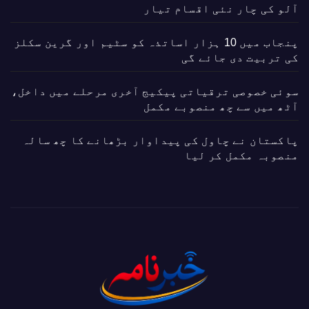
آلو کی چار نئی اقسام تیار
پنجاب میں 10 ہزار اساتذہ کو سٹیم اور گرین سکلز
کی تربیت دی جائے گی
سوئی خصوصی ترقیاتی پیکیج آخری مرحلے میں داخل،
آٹھ میں سے چھ منصوبے مکمل
پاکستان نے چاول کی پیداوار بڑھانے کا چھ سالہ
منصوبہ مکمل کر لیا