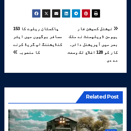
پوسٹوں
نیشنل کمیشن فار
پاکستان ریلوے کا 153
ہیومن ڈویلپمنٹ نے ملک
مسافر بوگیوں میں ایئر
کی
بھر میں آپریشنل دائرہ
کنڈیشننگ اپ گریڈ کرنے
نیویگیشن
کار کو 128 اضلاع تک وسعت
کا منصوبہ
دے دی
Related Post