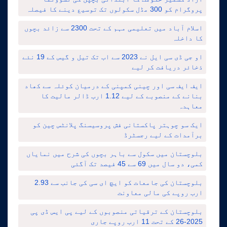
پروگرام کو 300 مڈل سکولوں تک توسیع دینے کا فیصلہ
اسلام آباد میں تعلیمی مہم کے تحت 2300 سے زائد بچوں
کا داخلہ
او جی ڈی سی ایل نے 2023 سے اب تک تیل و گیس کے 19 نئے
ذخائر دریافت کر لیے
ایف ایف سی اور چینی کمپنی کے درمیان کوئلہ سے کھاد
بنانے کے منصوبے کے لیے 1.12 ارب ڈالر مالیت کا
معاہدہ
ایک سو چوہتر پاکستانی فش پروسیسنگ پلانٹس چین کو
برآمدات کے لیے رجسٹرڈ
بلوچستان میں سکول سے باہر بچوں کی شرح میں نمایاں
کمی، دو سال میں 69 سے 45 فیصد تک آگئی
بلوچستان کی جامعات کو ایچ ای سی کی جانب سے 2.93
ارب روپے کی مالی معاونت
بلوچستان کے ترقیاتی منصوبوں کے لیے پی ایس ڈی پی
2025-26 کے تحت 11 ارب روپے جاری