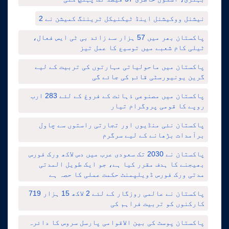
نیشنل ووکیشنل اینڈ ٹیکنیکل ٹریننگ کمیشن نے 2
پاکستان بھر میں 57 ہزار سے زائد بی ٹی ایس فعال،
ٹیلی کام شعبے میں توسیع کا عمل تیز
پاکستان میں ماحولیاتی مہارتوں کی تربیت کے لیے
گرین یونیورسٹی قائم کی جائے گی
پاکستان میں مصنوعی ذہانت کے فروغ کے لئے 283 ارب
روپے کا قومی پروگرام تیار
پاکستان نئی منڈیوں اور تجارتی راستوں سے چاول
برآمدات بڑھانے کے لیے سرگرم
پاکستان نے 2030 تک سعودی عرب میں دس لاکھ ورک فورس
بھیجنے کا ہدف مقرر کیا ہے، جو ایک طویل المدتی
مدتی ورک فورس ڈویلپمنٹ حکمت عملی کا حصہ ہے
پاکستان نے عالمی روزگار کے لئے 2 لاکھ 15 ہزار 719
کارکنوں کو تربیت فراہم کی
پاکستان پوسٹ کی بین الاقوامی پارسل سروس کا دائرہ