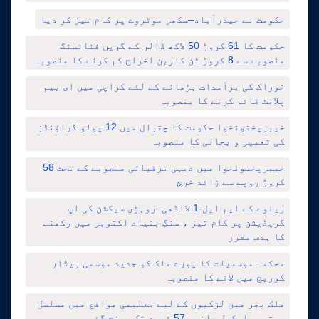
حکومت نے حیدرآباد–سکھر موٹروے پر کام تیز کر دیا
حکومت کا 61 کروڑ 50 لاکھ ڈالر کے گرین فنانسنگ
منصوبے سے 8 کروڑ ٹن کاربن اخراج کم کرنے کا منصوبہ
خوراک کی برآمدات بڑھانے کے لئے کراچی میں ای بیم
پلانٹ قائم کرنے کا منصوبہ
خیبرپختونخوا حکومت کا چترال میں 12 پولو گراؤنڈز
کی تعمیر و بحالی کا منصوبہ
خیبرپختونخوا میں دیہی ترقیاتی منصوبے کے تحت 58
کروڑ روپے سے زائد خرچ
ریلوے کے ایم ایل-1 لانڈھی–روہڑی سیکشن کی اپ
گریڈیشن پر کام تیز ، سنگِ بنیاد اکتوبر میں رکھنے
کا ہدف مقرر
محکمہ موسمیات کا پورے ملک کو جدید موسمی ریڈار
کوریج میں لانے کا منصوبہ
ملک بھر میں لڑکیوں کے لیے تعلیمی مواقع میں مسلسل
بہتری، اسکول حاضری 57 فیصد تک پہنچ گئی