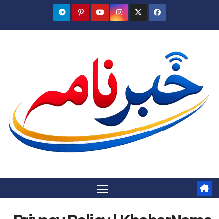
Ski
t
conten