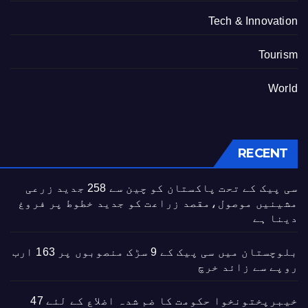
Tech & Innovation
Tourism
World
RECENT
سی پیک کے تحت پاکستان کو چین سے 258 جدید زرعی
مشینیں موصول،مقصد زراعت کو جدید خطوط پر فروغ
دینا ہے
بلوچستان میں سی پیک کے 9 سڑک منصوبوں پر 163 ارب
روپے سے زائد خرچ
خیبرپختونخوا حکومت کا ضم شدہ اضلاع کے لئے 47