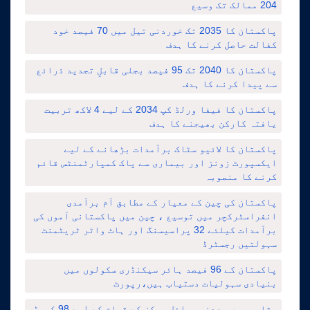
204 ممالک تک وسیع
پاکستان کا 2035 تک خوردنی تیل میں 70 فیصد خود
کفالت حاصل کرنے کا ہدف
پاکستان کا 2040 تک 95 فیصد بجلی قابلِ تجدید ذرائع
سے پیدا کرنے کا ہدف
پاکستان کا فیفا ورلڈ کپ 2034 کے لیے 4 لاکھ تربیت
یافتہ کارکن بھیجنے کا ہدف
پاکستان کا لائیو سٹاک برآمدات بڑھانے کے لیے
ایکسپورٹ زونز اور بیماری سے پاک کمپارٹمنٹس قائم
کرنے کا منصوبہ
پاکستان کی چین کے معیار کے مطابق آم برآمدی
انفراسٹرکچر میں توسیع ، چین میں پاکستانی آموں کی
برآمدات کیلئے 32 پراسیسنگ اور ہاٹ واٹر ٹریٹمنٹ
سہولتیں رجسٹرڈ
پاکستان کے 96 فیصد ہائر سیکنڈری سکولوں میں
بنیادی سہولیات دستیاب ہیں،رپورٹ
پشاور میں معدنی وسائل مرکز کے قیام کے لیے 98 کروڑ