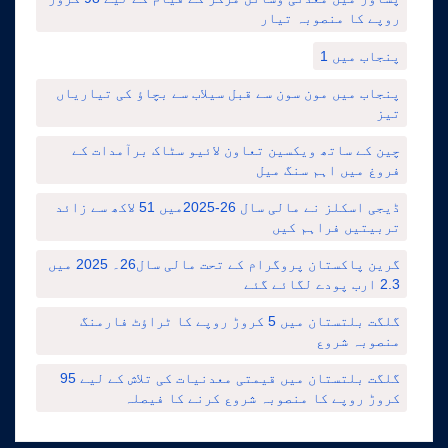
روپے کا منصوبہ تیار
پنجاب میں 1
پنجاب میں مون سون سے قبل سیلاب سے بچاؤ کی تیاریاں
تیز
چین کے ساتھ ویکسین تعاون لائیو سٹاک برآمدات کے
فروغ میں اہم سنگ میل
ڈیجی اسکلز نے مالی سال 26-2025میں 51 لاکھ سے زائد
تربیتیں فراہم کیں
گرین پاکستان پروگرام کے تحت مالی سال26۔ 2025 میں
2.3 ارب پودے لگائے گئے
گلگت بلتستان میں 5 کروڑ روپے کا ٹراؤٹ فارمنگ
منصوبہ شروع
گلگت بلتستان میں قیمتی معدنیات کی تلاش کے لیے 95
کروڑ روپے کا منصوبہ شروع کرنے کا فیصلہ