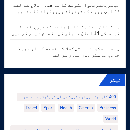
خیبرپختونخوا حکومت کا ضم شدہ اضلاع کے لئے
47 ارب روپے کے ترقیاتی پروگرام کا منصوبہ
پاکستان نے ٹیکسٹائل صنعت کے فروغ کے لئے
کپاس کی 14 اعلیٰ معیار کی اقسام تیار کر لیں
پنجاب حکومت نے ٹیکسلا کے تحفظ کے لیے پہلا
جامع ماسٹر پلان تیار کر لیا
ٹیگز
400 کلومیٹر ریلوے ٹریک کی اپ گریڈیشن کا منصوبہ
Travel
Sport
Health
Cinema
Business
World
آزاد کشمیر حکومت کا ابتدائی بچپن کی نشوونما