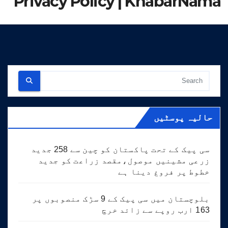
Privacy Policy | KhabarNama
حالیہ پوسٹیں
سی پیک کے تحت پاکستان کو چین سے 258 جدید
زرعی مشینیں موصول،مقصد زراعت کو جدید
خطوط پر فروغ دینا ہے
بلوچستان میں سی پیک کے 9 سڑک منصوبوں پر
163 ارب روپے سے زائد خرچ