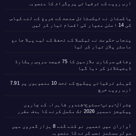
ارب روپے کے ترقیاتی پروگرام کا منصوبہ
پاکستان نے ٹیکسٹائل صنعت کے فروغ کے لئے کپاس
کی 14 اعلیٰ معیار کی اقسام تیار کر لیں
پنجاب حکومت نے ٹیکسلا کے تحفظ کے لیے پہلا جامع
ماسٹر پلان تیار کر لیا
وفاقی سرکاری ملازمین کا 75 فیصد سروس ریکارڈ
ڈیجیٹلائز کر دیا گیا
کوہلو ترقیاتی پیکیج کے تحت 10 منصوبوں پر 7.91
ارب روپے خرچ
چترال-بونی-مستوج-شندور شاہراہ کے چاروں
پیکیجز دسمبر 2026 تک مکمل کرنے کا ہدف مقرر
آواران میں تعمیر نو کئے گئے 8 ہزار گھروں میں
سولر سسٹمز نصب کرنے کا منصوبہ