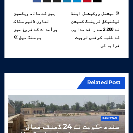
پوسٹوں
نیشنل ووکیشنل اینڈ
چین کے ساتھ ویکسین
ٹیکنیکل ٹریننگ کمیشن
تعاون لائیو سٹاک
کی
نے 2,200 سے زائد مدارس
برآمدات کے فروغ میں
نیویگیشن
کے طلبہ کوفنی تربیت
اہم سنگ میل
فراہم کی
Related Post
PAKISTAN
سندھ حکومت نے 24 گھنٹے فعال