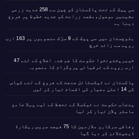
سی پیک کے تحت پاکستان کو چین سے 258 جدید زرعی
مشینیں موصول،مقصد زراعت کو جدید خطوط پر فروغ
دینا ہے
بلوچستان میں سی پیک کے 9 سڑک منصوبوں پر 163 ارب
روپے سے زائد خرچ
خیبرپختونخوا حکومت کا ضم شدہ اضلاع کے لئے 47
ارب روپے کے ترقیاتی پروگرام کا منصوبہ
پاکستان نے ٹیکسٹائل صنعت کے فروغ کے لئے کپاس
کی 14 اعلیٰ معیار کی اقسام تیار کر لیں
پنجاب حکومت نے ٹیکسلا کے تحفظ کے لیے پہلا جامع
ماسٹر پلان تیار کر لیا
وفاقی سرکاری ملازمین کا 75 فیصد سروس ریکارڈ
ڈیجیٹلائز کر دیا گیا