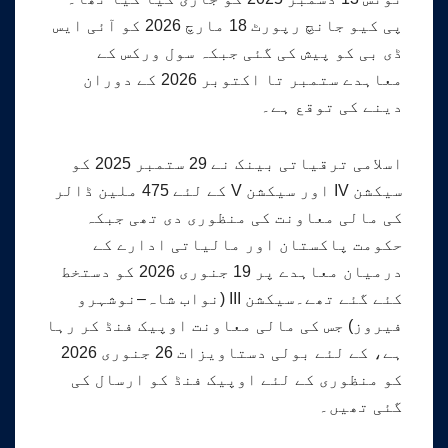
پی کیو جانچ رپورٹ 18 مارچ 2026 کو آئی ایس
ڈی بی کو پیش کی گئی جبکہ سول ورکس کے
معاہدے ستمبر تا اکتوبر 2026 کے دوران
دینے کی توقع ہے۔
اسلامی ترقیاتی بینک نے 29 ستمبر 2025 کو
سیکشن IV اور سیکشن V کے لئے 475 ملین ڈالر
کی مالی معاونت کی منظوری دی تھی جبکہ
حکومت پاکستان اور مالیاتی ادارے کے
درمیان معاہدے پر 19 جنوری 2026 کو دستخط
کئے گئے تھے۔سیکشن III (نواب شاہ–نوشہرو
فیروز) جس کی مالی معاونت اوپیک فنڈ کر رہا
ہے، کے لئے بولی دستاویزات 26 جنوری 2026
کو منظوری کے لئے اوپیک فنڈ کو ارسال کی
گئی تھیں۔