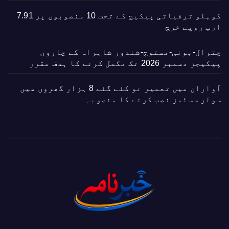
کوہلو ترقیاتی پیکیج کے تحت 10 منصوبوں پر 7.91
ارب روپے خرچ
چترال-بونی-مستوج-شندور شاہراہ کے چاروں
پیکیجز دسمبر 2026 تک مکمل کرنے کا ہدف مقرر
آواران میں تعمیر نو کئے گئے 8 ہزار گھروں میں
سولر سسٹمز نصب کرنے کا منصوبہ