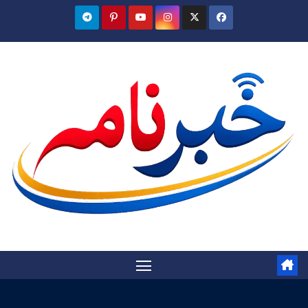
Ski
t
conten