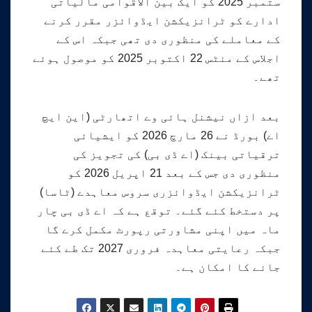
ستمبر 2025 کو ایک بین الاقوامی مالیاتی
ادارے کو ٹرانزیکشن ایڈوائزر مقرر کرنے
کے معاملے کی منظوری دی تھی جبکہ اس کے
اجلاس کے منٹس 22 اکتوبر 2025 کو موصول ہوئے
تھے۔
بعد ازاں نیشنل ہائی وے اتھارٹی (این ایچ
اے) بورڈ نے 26 مارچ 2026 کو ایشیائی
ترقیاتی بینک (اے ڈی بی) کی تجویز کی
منظوری دی جس کے بعد 21 اپریل 2026 کو
ٹرانزیکشن ایڈوائزری سروس معاہدے (ٹاسا)
پر دستخط کئے گئے۔ توقع ہے کہ اے ڈی بی چار
ماہ میں اپنی مشاورتی رپورٹ مکمل کرے گا
جبکہ رعایتی معاہدہ فروری 2027 تک طے کئے
جانے کا امکان ہے۔