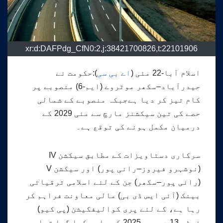
xr:d:DAFPdg_CfN0:2,j:38421700826,t:22101906
اسلام آبا-22 مئی (
اے بی سی
):حکومت نے
حیدرآباد–سکھر موٹروے (ایم-6) منصوبے پر
کام تیز کر دیا ہےجبکہ منصوبے کے شمالی
حصے کی تین سیکشنز مارچ سے مئی 2029 کے
درمیان مکمل ہونے کی توقع ہے۔
سرکاری دستاویزات کے مطابق سیکشن IV
(نوشہرو فیروز–رانی پور) اور سیکشن V
(رانی پور–سکھر) جن کے لئے اسلامی ترقیاتی
بینک (آئی ایس ڈی بی) مالی معاونت فراہم کر
رہا ہے، کے لئے پری کوالیفکیشن (پی کیو)
نوٹس 13 دسمبر 2025 کو جاری کیا گیا تھا۔