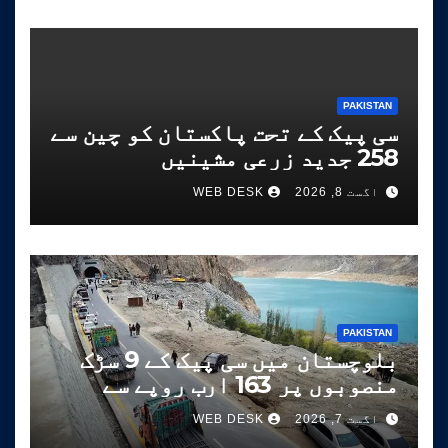
PAKISTAN
سی پیک کے تحت پاکستان کو چین سے
258 جدید زرعی مشینیں
موصول،مقصد زراعت کو جدید خطوط
اگست 8, 2026
WEB DESK
پر فروغ دینا ہے
PAKISTAN
بلوچستان میں سی پیک کے 9 سڑک
منصوبوں پر 163 ارب روپے سے
زائد خرچ
اگست 7, 2026
WEB DESK