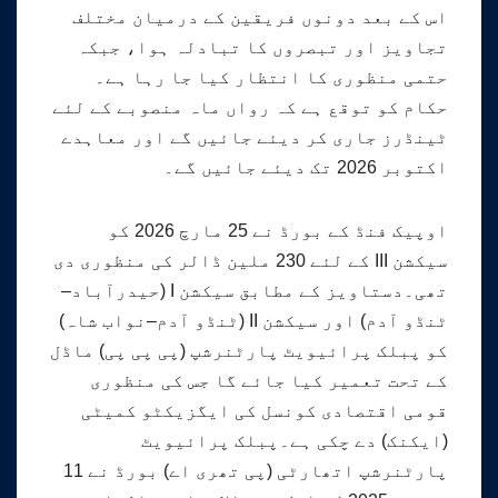
اس کے بعد دونوں فریقین کے درمیان مختلف
تجاویز اور تبصروں کا تبادلہ ہوا، جبکہ
حتمی منظوری کا انتظار کیا جا رہا ہے۔
حکام کو توقع ہے کہ رواں ماہ منصوبے کے لئے
ٹینڈرز جاری کر دیئے جائیں گے اور معاہدے
اکتوبر 2026 تک دیئے جائیں گے۔
اوپیک فنڈ کے بورڈ نے 25 مارچ 2026 کو
سیکشن III کے لئے 230 ملین ڈالر کی منظوری دی
تھی۔دستاویز کے مطابق سیکشن I (حیدرآباد–
ٹنڈو آدم) اور سیکشن II (ٹنڈو آدم–نواب شاہ)
کو پبلک پرائیویٹ پارٹنرشپ (پی پی پی) ماڈل
کے تحت تعمیر کیا جائے گا جس کی منظوری
قومی اقتصادی کونسل کی ایگزیکٹو کمیٹی
(ایکنک) دے چکی ہے۔پبلک پرائیویٹ
پارٹنرشپ اتھارٹی (پی تھری اے) بورڈ نے 11