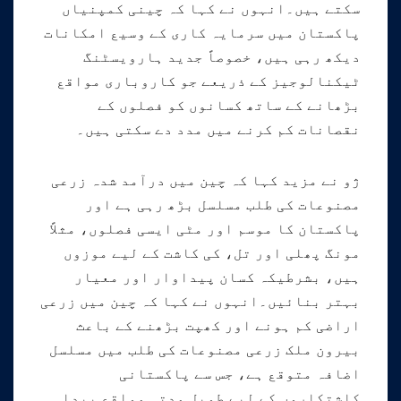
سکتے ہیں۔انہوں نے کہا کہ چینی کمپنیاں
پاکستان میں سرمایہ کاری کے وسیع امکانات
دیکھ رہی ہیں، خصوصاً جدید ہارویسٹنگ
ٹیکنالوجیز کے ذریعے جو کاروباری مواقع
بڑھانے کے ساتھ کسانوں کو فصلوں کے
نقصانات کم کرنے میں مدد دے سکتی ہیں۔
ژو نے مزید کہا کہ چین میں درآمد شدہ زرعی
مصنوعات کی طلب مسلسل بڑھ رہی ہے اور
پاکستان کا موسم اور مٹی ایسی فصلوں، مثلاً
مونگ پھلی اور تل، کی کاشت کے لیے موزوں
ہیں، بشرطیکہ کسان پیداوار اور معیار
بہتر بنائیں۔انہوں نے کہا کہ چین میں زرعی
اراضی کم ہونے اور کھپت بڑھنے کے باعث
بیرون ملک زرعی مصنوعات کی طلب میں مسلسل
اضافہ متوقع ہے، جس سے پاکستانی
کاشتکاروں کے لیے طویل مدتی مواقع پیدا