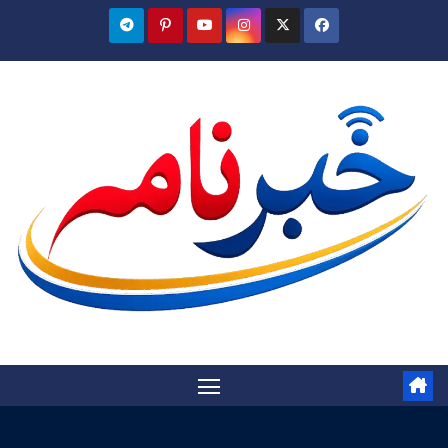
Ski
t
conten