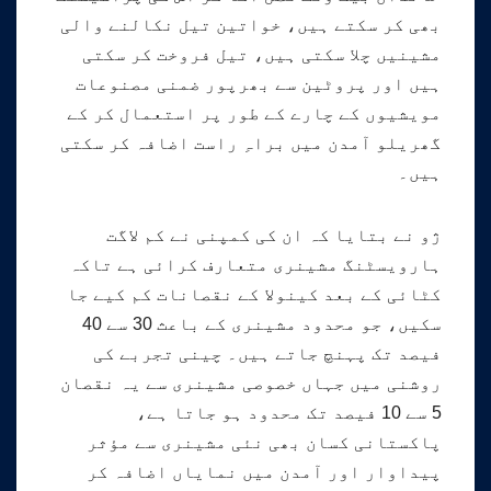
بھی کر سکتے ہیں، خواتین تیل نکالنے والی
مشینیں چلا سکتی ہیں، تیل فروخت کر سکتی
ہیں اور پروٹین سے بھرپور ضمنی مصنوعات
مویشیوں کے چارے کے طور پر استعمال کر کے
گھریلو آمدن میں براہِ راست اضافہ کر سکتی
ہیں۔
ژو نے بتایا کہ ان کی کمپنی نے کم لاگت
ہارویسٹنگ مشینری متعارف کرائی ہے تاکہ
کٹائی کے بعد کینولا کے نقصانات کم کیے جا
سکیں، جو محدود مشینری کے باعث 30 سے 40
فیصد تک پہنچ جاتے ہیں۔ چینی تجربے کی
روشنی میں جہاں خصوصی مشینری سے یہ نقصان
5 سے 10 فیصد تک محدود ہو جاتا ہے،
پاکستانی کسان بھی نئی مشینری سے مؤثر
پیداوار اور آمدن میں نمایاں اضافہ کر