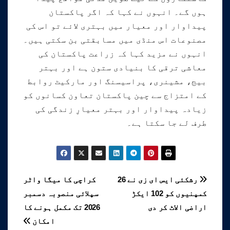
ہوں گے۔ انہوں نے کہا کہ اگر پاکستان
پیداوار اور معیار میں بہتری لائے تو اس کی
مصنوعات اس منڈی میں مسابقتی بن سکتی ہیں۔
انہوں نے مزید کہا کہ زراعت پاکستان کی
معاشی ترقی کا بنیادی ستون ہے اور بہتر
بیج، مشینری، پراسیسنگ اور مارکیٹ روابط
کے امتزاج سے چین پاکستان تعاون کسانوں کو
زیادہ پیداوار اور بہتر معیارِ زندگی کی
طرف لے جا سکتا ہے۔
پوسٹوں
رشکئی ایس ای زی نے 26
کراچی کا میگا واٹر
کمپنیوں کو 102 ایکڑ
سپلائی منصوبہ دسمبر
کی
اراضی الاٹ کر دی
2026 تک مکمل ہونے کا
نیویگیشن
امکان