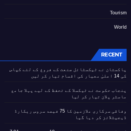
Tourism
World
RECENT
پاکستان نے ٹیکسٹائل صنعت کے فروغ کے لئے کپاس
کی 14 اعلیٰ معیار کی اقسام تیار کر لیں
پنجاب حکومت نے ٹیکسلا کے تحفظ کے لیے پہلا جامع
ماسٹر پلان تیار کر لیا
وفاقی سرکاری ملازمین کا 75 فیصد سروس ریکارڈ
ڈیجیٹلائز کر دیا گیا