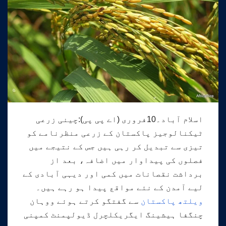
اسلام آباد۔10فروری (اے پی پی):چینی زرعی
ٹیکنالوجیز پاکستان کے زرعی منظرنامے کو
تیزی سے تبدیل کر رہی ہیں جس کے نتیجے میں
فصلوں کی پیداوار میں اضافہ، بعد از
برداشت نقصانات میں کمی اور دیہی آبادی کے
لیے آمدن کے نئے مواقع پیدا ہو رہے ہیں۔
ویلتھ پاکستان
سے گفتگو کرتے ہوئے ووہان
چنگفا ہیشینگ ایگریکلچرل ڈیولپمنٹ کمپنی