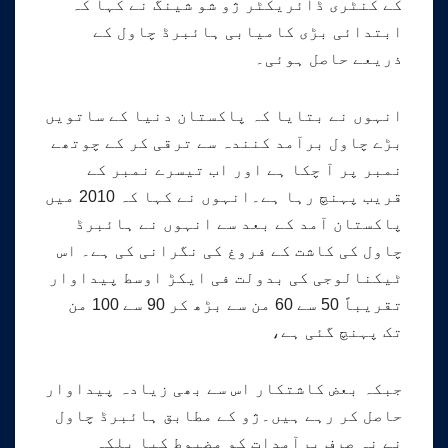
کے کنٹری ڈائریکٹر ژو شو شینگ نے کہا کہ
ابتدائی بڑی کامیابی ہائبرڈ چاول کے
ذریعے حاصل ہوئی۔
انہوں نے بتایا کہ پاکستان دنیا کے ساتویں
بڑے چاول برآمد کنندہ سے ترقی کر کے چوتھے
نمبر پر آ چکا ہے اور اب تیسرے نمبر کے
قریب پہنچ رہا ہے۔انہوں نے کہا کہ 2010 میں
پاکستان آمد کے بعد سے انہوں نے ہائبرڈ
چاول کی کاشت کے فروغ کی نگرانی کی ہے۔ اس
ٹیکنالوجی کی بدولت فی ایکڑ اوسط پیداوار
تقریباً 50 سے 60 من سے بڑھ کر 90 سے 100 من
تک پہنچ گئی ہے،
جبکہ بعض کاشتکار اس سے بھی زیادہ پیداوار
حاصل کر رہے ہیں۔ژو کے مطابق ہائبرڈ چاول
نے نہ صرف برآمدات کو مضبوط کیا بلکہ