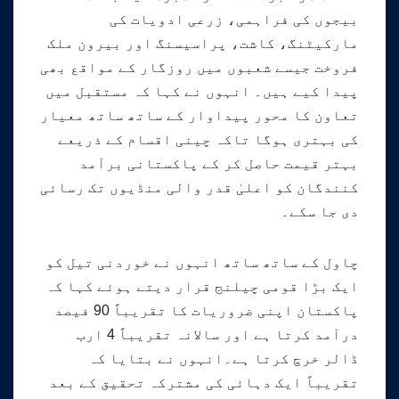
بیجوں کی فراہمی، زرعی ادویات کی
مارکیٹنگ، کاشت، پراسیسنگ اور بیرون ملک
فروخت جیسے شعبوں میں روزگار کے مواقع بھی
پیدا کیے ہیں۔ انہوں نے کہا کہ مستقبل میں
تعاون کا محور پیداوار کے ساتھ ساتھ معیار
کی بہتری ہوگا تاکہ چینی اقسام کے ذریعے
بہتر قیمت حاصل کر کے پاکستانی برآمد
کنندگان کو اعلیٰ قدر والی منڈیوں تک رسائی
دی جا سکے۔
چاول کے ساتھ ساتھ انہوں نے خوردنی تیل کو
ایک بڑا قومی چیلنج قرار دیتے ہوئے کہا کہ
پاکستان اپنی ضروریات کا تقریباً 90 فیصد
درآمد کرتا ہے اور سالانہ تقریباً 4 ارب
ڈالر خرچ کرتا ہے۔انہوں نے بتایا کہ
تقریباً ایک دہائی کی مشترکہ تحقیق کے بعد