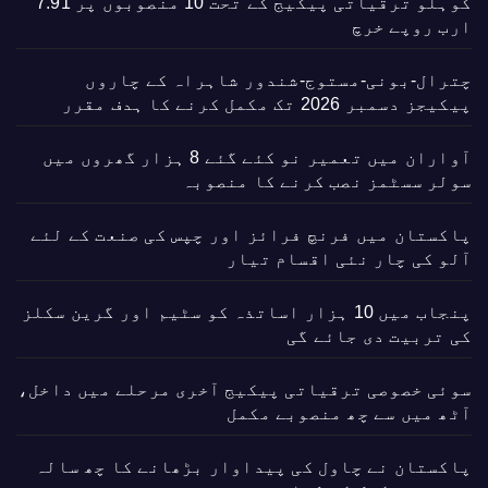
کوہلو ترقیاتی پیکیج کے تحت 10 منصوبوں پر 7.91
ارب روپے خرچ
چترال-بونی-مستوج-شندور شاہراہ کے چاروں
پیکیجز دسمبر 2026 تک مکمل کرنے کا ہدف مقرر
آواران میں تعمیر نو کئے گئے 8 ہزار گھروں میں
سولر سسٹمز نصب کرنے کا منصوبہ
پاکستان میں فرنچ فرائز اور چپس کی صنعت کے لئے
آلو کی چار نئی اقسام تیار
پنجاب میں 10 ہزار اساتذہ کو سٹیم اور گرین سکلز
کی تربیت دی جائے گی
سوئی خصوصی ترقیاتی پیکیج آخری مرحلے میں داخل،
آٹھ میں سے چھ منصوبے مکمل
پاکستان نے چاول کی پیداوار بڑھانے کا چھ سالہ