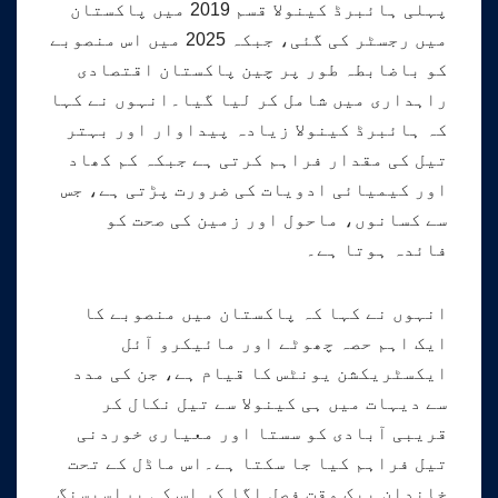
پہلی ہائبرڈ کینولا قسم 2019 میں پاکستان
میں رجسٹر کی گئی، جبکہ 2025 میں اس منصوبے
کو باضابطہ طور پر چین پاکستان اقتصادی
راہداری میں شامل کر لیا گیا۔انہوں نے کہا
کہ ہائبرڈ کینولا زیادہ پیداوار اور بہتر
تیل کی مقدار فراہم کرتی ہے جبکہ کم کھاد
اور کیمیائی ادویات کی ضرورت پڑتی ہے، جس
سے کسانوں، ماحول اور زمین کی صحت کو
فائدہ ہوتا ہے۔
انہوں نے کہا کہ پاکستان میں منصوبے کا
ایک اہم حصہ چھوٹے اور مائیکرو آئل
ایکسٹریکشن یونٹس کا قیام ہے، جن کی مدد
سے دیہات میں ہی کینولا سے تیل نکال کر
قریبی آبادی کو سستا اور معیاری خوردنی
تیل فراہم کیا جا سکتا ہے۔اس ماڈل کے تحت
خاندان بیک وقت فصل اگا کر اس کی پراسیسنگ