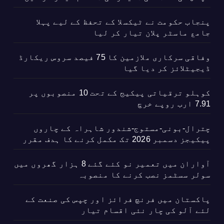
پنجاب حکومت نے ٹیکسلا کے تحفظ کے لیے پہلا
جامع ماسٹر پلان تیار کر لیا
وفاقی سرکاری ملازمین کا 75 فیصد سروس ریکارڈ
ڈیجیٹلائز کر دیا گیا
کوہلو ترقیاتی پیکیج کے تحت 10 منصوبوں پر
7.91 ارب روپے خرچ
چترال-بونی-مستوج-شندور شاہراہ کے چاروں
پیکیجز دسمبر 2026 تک مکمل کرنے کا ہدف مقرر
آواران میں تعمیر نو کئے گئے 8 ہزار گھروں میں
سولر سسٹمز نصب کرنے کا منصوبہ
پاکستان میں فرنچ فرائز اور چپس کی صنعت کے
لئے آلو کی چار نئی اقسام تیار