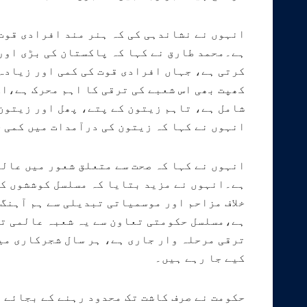
انہوں نے نشاندہی کی کہ ہنر مند افرادی قوت
ہے۔محمد طارق نے کہا کہ پاکستان کی بڑی اور
کرتی ہے، جہاں افرادی قوت کی کمی اور زیادہ 
کھپت بھی اس شعبے کی ترقی کا اہم محرک ہے،ا
شامل ہے، تاہم زیتون کے پتے، پھل اور زیتون
انہوں نے کہا کہ زیتون کی درآمدات میں کمی ج
انہوں نے کہا کہ صحت سے متعلق شعور میں عال
خلاف مزاحم اور موسمیاتی تبدیلی سے ہم آہنگ 
ہے،مسلسل حکومتی تعاون سے یہ شعبہ عالمی تج
ترقی مرحلہ وار جاری ہے، ہر سال شجرکاری میں
کیے جا رہے ہیں۔
حکومت نے صرف کاشت تک محدود رہنے کے بجائے 