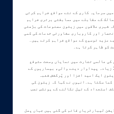
میں سرمایہ کاری کے نئے مواقع فراہم کرتی
ممالک کے مقابلے میں مسابقتی برتری فراہم
ہ شہری علاقوں میں زیتون مصنوعات کی بڑھتی
نحصار اور کاروباری مشاورتی خدمات کی کمی
بے مزید توسیع کے مواقع فراہم کرتے ہیں۔
ت کو ظاہر کرتا ہے۔
 کی عالمی تجارت میں نمایاں وسعت متوقع
ہے۔انہوں نے مزید بتایا کہ مسلسل کوششوں کے نتیجے میں زیتون سمیت متعدد اعلیٰ قدر کی فصلوں کی 19 زیادہ پیداوار دینے والی، بیماریوں کے
تون ایک امید افزا اور پُرکشش شعبہ
کما سکتا ہے۔انہوں نے کہا کہ زیتون کی
لف استعداد کے تیل نکالنے کے یونٹس نصب
ڈیشن لیبارٹریاں قائم کی گئی ہیں جہاں پھل