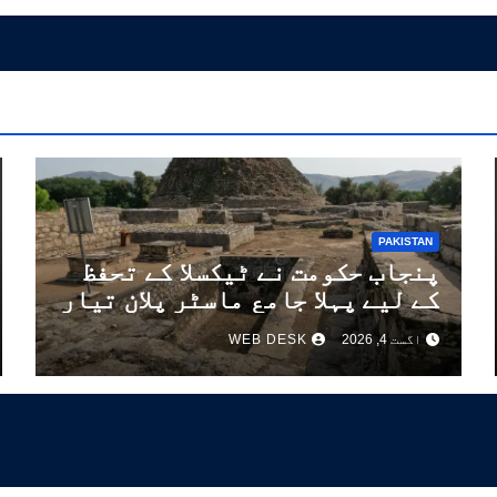
PAKISTAN
پنجاب حکومت نے ٹیکسلا کے تحفظ
کے لیے پہلا جامع ماسٹر پلان تیار
کر لیا
اگست 4, 2026
WEB DESK