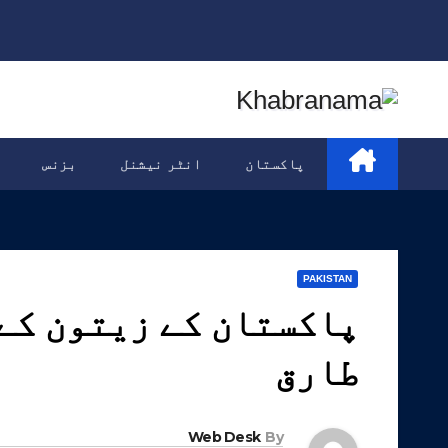
Ski
t
conten
پاکستان
انٹر نیشنل
بزنس
PAKISTAN
طارق
Web Desk
By