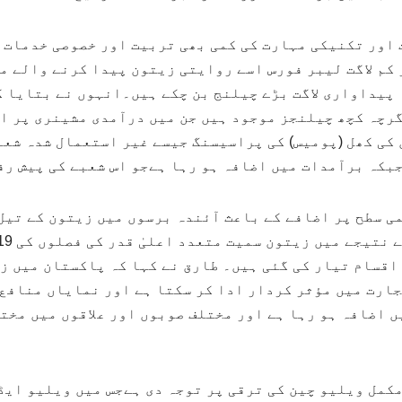
 اور تکنیکی مہارت کی کمی بھی تربیت اور خصوصی خدمات 
 کم لاگت لیبر فورس اسے روایتی زیتون پیدا کرنے والے 
پیداواری لاگت بڑے چیلنج بن چکے ہیں۔انہوں نے بتایا ک
گرچہ کچھ چیلنجز موجود ہیں جن میں درآمدی مشینری پر ا
 کی کھل (پومیس) کی پراسیسنگ جیسے غیر استعمال شدہ شع
بکہ برآمدات میں اضافہ ہو رہا ہےجو اس شعبے کی پیش رف
می سطح پر اضافے کے باعث آئندہ برسوں میں زیتون کے تیل
اقسام تیار کی گئی ہیں۔ طارق نے کہا کہ پاکستان میں زی
ارت میں مؤثر کردار ادا کر سکتا ہے اور نمایاں منافع 
 اضافہ ہو رہا ہے اور مختلف صوبوں اور علاقوں میں مخت
مکمل ویلیو چین کی ترقی پر توجہ دی ہےجس میں ویلیو ای