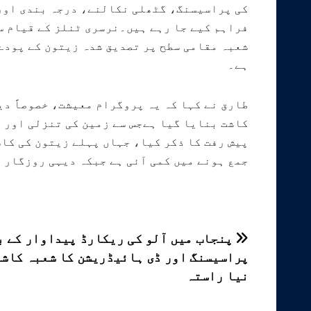
کی پراسیسنگ، گٹھلی نکالنے، درجہ بندی اور 
فراہم کیے جا رہے ہیں۔نرسری ٹنلز کے قیام س
شعبہ مقامی سطح پر تصدیق شدہ زیتون کے پودے 
ہے۔
طارق نے کہا کہ یہ پروگرام معیشت، خصوصاً دی
کاشت بنایا گیا ہےجس سے زمین کی تنزلی اور 
پیش رفت کا ذکر کیا، جہاں پہلے زیتون کی کاش
جمع ہونے میں کمی آئی ہے جبکہ دیہی روزگار 
پوسٹوں
پنجاب میں آلو کی ریکارڈ پیداوار کے ب
پراسیسنگ اور ڈی ہائیڈریشن کا شعبہ کاشت
کی
نیا راستہ
نیویگیشن