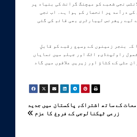
نٹس نجی شعبے کو میچنگ گرانٹ کی بنیاد پر
کی درآمد پر انحصار کم ہوا ہے۔ اب نجی
ے لیے ریفرنس لیبارٹری بھی قائم کی گئی
کہ بنجر زمینوں کے وسیع رقبے کو قابلِ
شمول راولپنڈی، اٹک اور جہلم میں نمایاں
ان مٹی کے کٹاؤ اور زیریں علاقوں میں گاد
معات کے ساتھ اشتراک، پاکستان میں جدید
زرعی ٹیکنالوجی کے فروغ کا عزم