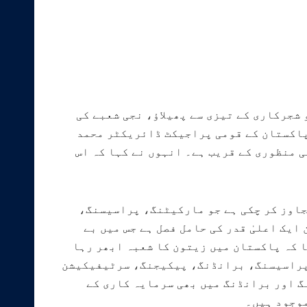
رے کام کر رہے ہیں جو شجرکاری کے تیزی سے پھیلاؤ، نجی شعبے کی
پاکستان کے قومی پراجیکٹ ڈائریکٹر محمد
 منظوری کے قریب ہے۔ انہوں نے کہا کہ اس
 کہ منصوبے کے آغاز پر صرف ایک یا دو ادارے موجود تھے جبکہ آج ان کی تعداد 100 سے تجاوز کر چکی ہے جو مارکیٹنگ، پراسیسنگ،
یک اعلیٰ قدر کی حامل فصل ہے جس میں بے
ا کہ پاکستان میں زیتون کا شعبہ ابھر رہا
 پراسیسنگ، برانڈنگ، پیکیجنگ، سرٹیفیکیشن
گ اور برانڈنگ میں بھی سرمایہ کاری کے
موجود ہیں۔