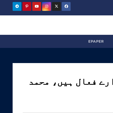
EPAPER
 میں 100 سے زائد ادارے فعال ہیں، محمد