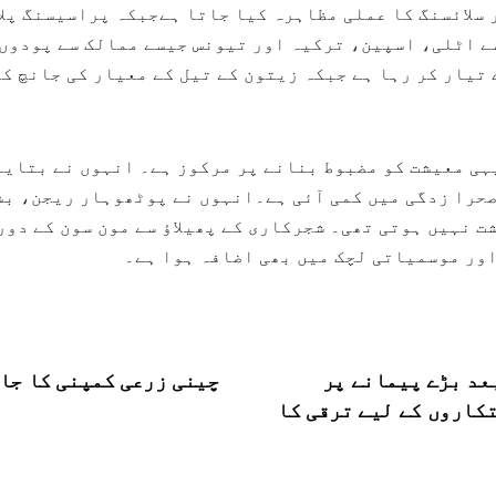
سلائسنگ کا عملی مظاہرہ کیا جاتا ہےجبکہ پراسیسنگ پلا
ے اٹلی، اسپین، ترکیہ اور تیونس جیسے ممالک سے پودوں 
تیار کر رہا ہے جبکہ زیتون کے تیل کے معیار کی جانچ ک
ہی معیشت کو مضبوط بنانے پر مرکوز ہے۔ انہوں نے بتایا 
صحرا زدگی میں کمی آئی ہے۔انہوں نے پوٹھوہار ریجن، ب
ت نہیں ہوتی تھی۔ شجرکاری کے پھیلاؤ سے مون سون کے دور
اور موسمیاتی لچک میں بھی اضافہ ہوا ہے۔
عد بڑے پیمانے پر
چینی زرعی کمپنی کا جا
کاروں کے لیے ترقی کا