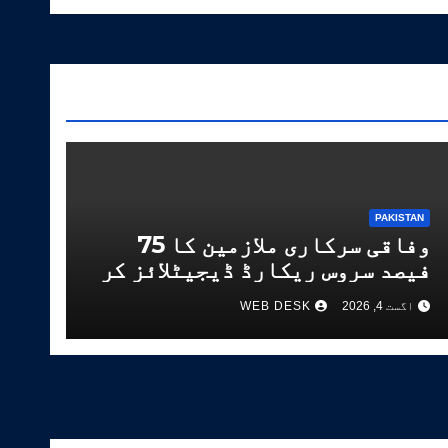
PAKISTAN
وفاقی سرکاری ملازمین کا 75
فیصد سروس ریکارڈ ڈیجیٹلائز کر
دیا گیا
اگست 4, 2026
WEB DESK