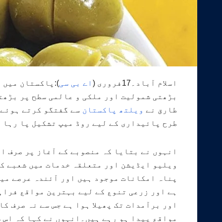
اسلام آباد۔17فروری (
اے بی سی
بڑھتی شمولیت اور ملکی و عالمی سطح پر بڑھت
طارق نے
ویلتھ پاکستان
سے گفتگو کرتے ہوئے 
طرح پائیداری کے لیے روڈ میپ تشکیل پا رہا 
ویلیو ایڈیشن اور متعلقہ خدمات میں شعبے کی 
پناہ امکانات موجود ہیں اور آئندہ عرصے میں 
ہے اور زرعی تنوع کے لیے بہترین مواقع فرا
اور برآمدات تک پھیلا ہوا ہے جس سے نہ صرف 
مواقع پیدا ہو رہے ہیں۔انہوں نے کہا کہ اس 