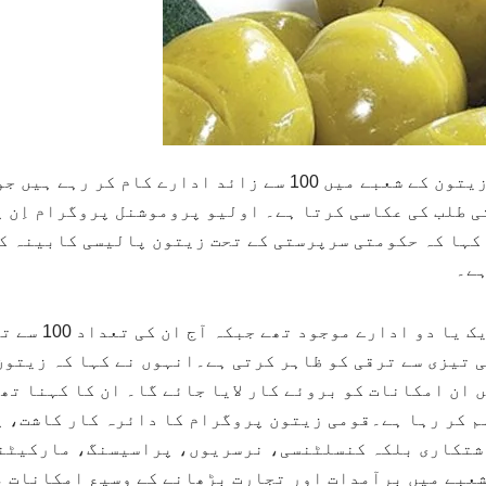
):پاکستان میں زیتون کے شعبے میں 100 سے زائد ادا
ی طلب کی عکاسی کرتا ہے۔ اولیو پروموشنل پروگرام اِن 
کہا کہ حکومتی سرپرستی کے تحت زیتون پالیسی کابینہ کی
ہے۔
انہوں نے بتایا
تیزی سے ترقی کو ظاہر کرتی ہے۔انہوں نے کہا کہ زیتون ا
ان امکانات کو بروئے کار لایا جائے گا۔ ان کا کہنا تھ
ہم کر رہا ہے۔قومی زیتون پروگرام کا دائرہ کار کاشت،
کاشتکاری بلکہ کنسلٹنسی، نرسریوں، پراسیسنگ، مارکیٹن
شعبے میں برآمدات اور تجارت بڑھانے کے وسیع امکانات 