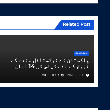
Related Post
PAKISTAN
پاکستان نے ٹیکسٹائل صنعت کے
فروغ کے لئے کپاس کی 14 اعلیٰ
معیار کی اقسام تیار کر لیں
اگست 5, 2026
WEB DESK