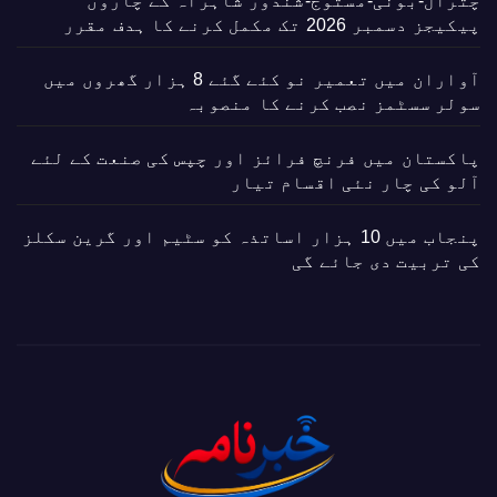
چترال-بونی-مستوج-شندور شاہراہ کے چاروں
پیکیجز دسمبر 2026 تک مکمل کرنے کا ہدف مقرر
آواران میں تعمیر نو کئے گئے 8 ہزار گھروں میں
سولر سسٹمز نصب کرنے کا منصوبہ
پاکستان میں فرنچ فرائز اور چپس کی صنعت کے لئے
آلو کی چار نئی اقسام تیار
پنجاب میں 10 ہزار اساتذہ کو سٹیم اور گرین سکلز
کی تربیت دی جائے گی