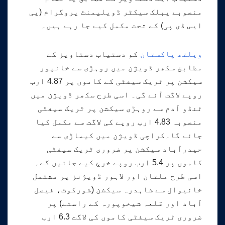
منصوبے پبلک سیکٹر ڈویلپمنٹ پروگرام (پی
ایس ڈی پی) کے تحت مکمل کیے جا رہے ہیں۔
ویلتھ پاکستان
کو دستیاب دستاویز کے
مطابق سکھر ڈویژن میں روہڑی سے خانپور
سیکشن پر ٹریک سیفٹی کے کاموں پر 4.87 ارب
روپے لاگت آئے گی۔ اسی طرح سکھر ڈویژن میں
ٹنڈو آدم سے روہڑی سیکشن پر ٹریک سیفٹی
منصوبہ 4.83 ارب روپے کی لاگت سے مکمل کیا
جائے گا۔کراچی ڈویژن میں کیماڑی سے
حیدرآباد سیکشن پر ضروری ٹریک سیفٹی
کاموں پر 5.4 ارب روپے خرچ کیے جائیں گے۔
اسی طرح ملتان اور لاہور ڈویژنز پر مشتمل
خانیوال سے شاہدرہ سیکشن (شورکوٹ، فیصل
آباد اور قلعہ شیخوپورہ کے راستے) پر
ضروری ٹریک سیفٹی کاموں کی لاگت 6.3 ارب