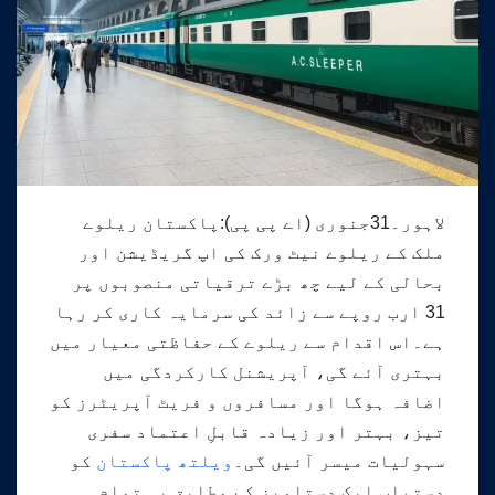
لاہور۔31جنوری (اے پی پی):پاکستان ریلوے
ملک کے ریلوے نیٹ ورک کی اپ گریڈیشن اور
بحالی کے لیے چھ بڑے ترقیاتی منصوبوں پر
31 ارب روپے سے زائد کی سرمایہ کاری کر رہا
ہے۔اس اقدام سے ریلوے کے حفاظتی معیار میں
بہتری آئے گی، آپریشنل کارکردگی میں
اضافہ ہوگا اور مسافروں و فریٹ آپریٹرز کو
تیز، بہتر اور زیادہ قابلِ اعتماد سفری
سہولیات میسر آئیں گی۔
ویلتھ پاکستان
کو
دستیاب ایک دستاویز کے مطابق یہ تمام