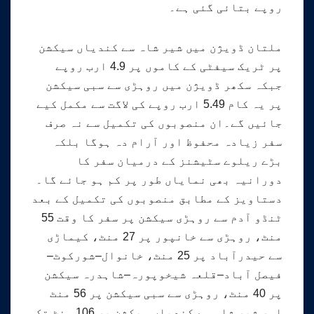
روپے بتائی گئی ہے۔
ملتان ڈویژن میں شیر شاہ سے کندیاں سیکشن
پر ٹریک سیفٹی کے کاموں پر 4.9 ارب روپے
جبکہ سکھر ڈویژن میں روہڑی سے سبی سیکشن
پر یہ کام 5.49 ارب روپے کی لاگت سے مکمل کیے
جائیں گے۔ان منصوبوں کی تکمیل سے نہ صرف
سفر زیادہ محفوظ اور آرام دہ ہوگا بلکہ
بڑے ریلوے سٹیشنز کے درمیان سفر کا
دورانیہ بھی نمایاں طور پر کم ہو جائے گا۔
دستاویز کے مطابق منصوبوں کی تکمیل کے بعد
ٹنڈو آدم سے روہڑی سیکشن پر سفر کا وقت 55
منٹ، روہڑی سے خانپور پر 27 منٹ، کیماڑی
سے حیدرآباد پر 25 منٹ، خانوال–شورکوٹ–
فیصل آباد–قلعہ شیخوپورہ–شاہدرہ سیکشن
پر 40 منٹ، روہڑی سے سبی سیکشن پر 56 منٹ
اور شیر شاہ سے کندیاں سیکشن پر 106 منٹ تک