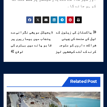
کم ہو جائے گا۔
پوسٹوں
پاکستان کی زیتون کے
ڈیجیٹل مویشی نگرانی سے
تیل کی صنعت کی چینی
پنجاب میں بیماریوں پر
کی
شراکت داروں کو متوجہ
قابو پانے میں بہتری کی
نیویگیشن
کرنے کے لئے کوششیں تیز
توقع
Related Post