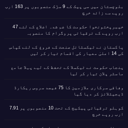
بلوچستان میں سی پیک کے 9 سڑک منصوبوں پر 163 ارب
روپے سے زائد خرچ
خیبرپختونخوا حکومت کا ضم شدہ اضلاع کے لئے 47
ارب روپے کے ترقیاتی پروگرام کا منصوبہ
پاکستان نے ٹیکسٹائل صنعت کے فروغ کے لئے کپاس
کی 14 اعلیٰ معیار کی اقسام تیار کر لیں
پنجاب حکومت نے ٹیکسلا کے تحفظ کے لیے پہلا جامع
ماسٹر پلان تیار کر لیا
وفاقی سرکاری ملازمین کا 75 فیصد سروس ریکارڈ
ڈیجیٹلائز کر دیا گیا
کوہلو ترقیاتی پیکیج کے تحت 10 منصوبوں پر 7.91
ارب روپے خرچ