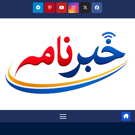
Ski
t
conten