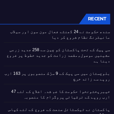
RECENT
سندھ حکومت نے 24 گھنٹے فعال مون سون اور سیلاب
مانیٹرنگ نظام شروع کر دیا
سی پیک کے تحت پاکستان کو چین سے 258 جدید زرعی
مشینیں موصول،مقصد زراعت کو جدید خطوط پر فروغ
دینا ہے
بلوچستان میں سی پیک کے 9 سڑک منصوبوں پر 163 ارب
روپے سے زائد خرچ
خیبرپختونخوا حکومت کا ضم شدہ اضلاع کے لئے 47
ارب روپے کے ترقیاتی پروگرام کا منصوبہ
پاکستان نے ٹیکسٹائل صنعت کے فروغ کے لئے کپاس