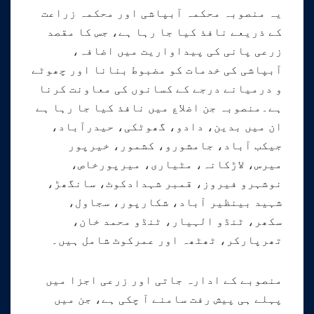
یہ منصوبہ محکمہ آبپاشی اور محکمہ زراعت
کے ذریعے نافذ کیا جا رہا ہے، جس کا مقصد
زرعی پانی کی پیداواریت میں اضافہ،
آبپاشی کی خدمات کو مضبوط بنانا اور چھوٹے
و درمیانے درجے کے کسانوں کی معاونت کرنا
ہے۔منصوبہ جن اضلاع میں نافذ کیا جا رہا ہے
ان میں بدین، دادو، گھوٹکی، حیدرآباد،
جیکب آباد، جامشورو، کشمور، خیرپور
میرس، لاڑکانہ، مٹیاری، میرپورخاص،
نوشہرو فیروز، قمبر شہدادکوٹ، سانگھڑ،
شہید بینظیر آباد، شکارپور، سجاول،
سکھر، ٹنڈو الہیار، ٹنڈو محمد خان،
تھرپارکر، ٹھٹھہ اور عمرکوٹ شامل ہیں۔
منصوبے کے ادارہ جاتی اور زرعی اجزا میں
پہلے ہی پیش رفت سامنے آ چکی ہے، جن میں