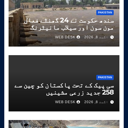
PAKISTAN
سندھ حکومت نے 24 گھنٹے فعال
مون سون اور سیلاب مانیٹرنگ
نظام شروع کر دیا
اگست 8, 2026
WEB DESK
PAKISTAN
سی پیک کے تحت پاکستان کو چین سے
258 جدید زرعی مشینیں
موصول،مقصد زراعت کو جدید خطوط
اگست 8, 2026
WEB DESK
پر فروغ دینا ہے