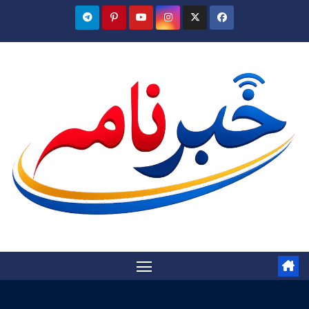
Ski
t
conten