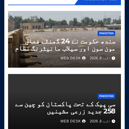
PAKISTAN
سندھ حکومت نے 24 گھنٹے فعال
مون سون اور سیلاب مانیٹرنگ نظام
شروع کر دیا
اگست 8, 2026
WEB DESK
PAKISTAN
سی پیک کے تحت پاکستان کو چین سے
258 جدید زرعی مشینیں
موصول،مقصد زراعت کو جدید خطوط
اگست 8, 2026
WEB DESK
پر فروغ دینا ہے