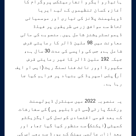
ہائیڈرو ایگرو انفارمیٹکس پروگرام کا
آغاز، کسان تنظیموں کے لیے ایریا
ڈویلپمنٹ پلانز کی تیاری اور موسمیاتی
لحاظ سے موافق زرعی طریقوں پر فیلڈ
ڈیمونسٹریشنز شامل ہیں۔منصوبے کی مالی
معاونت میں 98 ملین ڈالر کا رعایتی قرض
شامل ہے، جس کی واپسی کی مدت 30 سال ہے،
جبکہ 192 ملین ڈالر کا غیر رعایتی قرض
سکیورڈ اوور نائٹ فنانسنگ ریٹ (ایس او ایف
آر) پلس اسپریڈ کی بنیاد پر فراہم کیا جا
رہا ہے۔
یہ منصوبہ 2022 میں سینٹرل ڈیولپمنٹ
ورکنگ پارٹی (سی ڈی ڈبلیو پی ) کی سفارشات
کے بعد قومی اقتصادی کونسل کی ایگزیکٹو
کمیٹی (ایکنک) سے منظور کیا گیا تھا، اور
بعد ازاں عالمی بینک کے بورڈ سے بھی اس کی