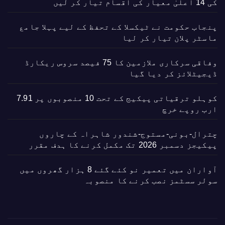
کی 14 اعلیٰ معیار کی اقسام تیار کر لیں
پنجاب حکومت نے ٹیکسلا کے تحفظ کے لیے پہلا جامع
ماسٹر پلان تیار کر لیا
وفاقی سرکاری ملازمین کا 75 فیصد سروس ریکارڈ
ڈیجیٹلائز کر دیا گیا
کوہلو ترقیاتی پیکیج کے تحت 10 منصوبوں پر 7.91
ارب روپے خرچ
چترال-بونی-مستوج-شندور شاہراہ کے چاروں
پیکیجز دسمبر 2026 تک مکمل کرنے کا ہدف مقرر
آواران میں تعمیر نو کئے گئے 8 ہزار گھروں میں
سولر سسٹمز نصب کرنے کا منصوبہ