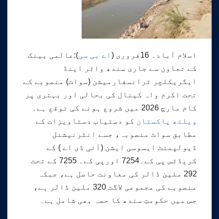
اسلام آباد۔ 16فروری (
اے بی سی
):عالمی بینک
کے تعاون سے جاری سندھ واٹر اینڈ
ایگریکلچر ٹرانسفارمیشن (سواٹ) منصوبے کے
تحت اکرم واہ کینال کی بحالی اور بہتری پر
کام مارچ 2026 میں شروع ہونے کی توقع ہے۔
ویلتھ پاکستان
کو دستیاب دستاویزات کے
مطابق سواٹ منصوبہ، جسے انٹرنیشنل
ڈیولپمنٹ ایسوسی ایشن (آئی ڈی اے ) کے
کریڈٹس پی کے۔7254 اورپی کے۔ 7255 کے تحت
292 ملین ڈالر کی معاونت حاصل ہے، جبکہ
منصوبے کی مجموعی لاگت 320 ملین ڈالر ہے،
جس میں حکومتِ سندھ کا حصہ بھی شامل ہے۔