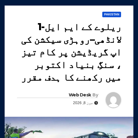
PAKISTAN
ریلوے کے ایم ایل-1
لانڈھی–روہڑی سیکشن کی
اپ گریڈیشن پر کام تیز
، سنگِ بنیاد اکتوبر
میں رکھنے کا ہدف مقرر
Web Desk
By
جون 8, 2026