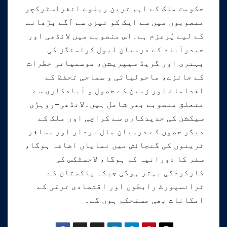
حکومت ملک کے اہم ترین ریلوے انفراسٹرکچر
منصوبوں میں سے ایک کو تیزی سے آگے بڑھانے
کے لیے پُرعزم ہے۔اس منصوبے میں لانڈھی اور
حیدرآباد کے درمیان لیول کراسنگز کی
بہتری اور گریڈ سیپریشن، موسمیاتی خطرات
کے جائزے، ماحولیاتی و سماجی تحفظ کے
اقدامات اور زمین کے حصول و آبادکاری سے
متعلق منصوبے بھی شامل ہیں۔لانڈھی–روہڑی
سیکشن کی جدیدکاری سے کراچی اور ملک کے
دیگر حصوں کے درمیان مال بردار اور مسافر
ٹرینوں کی گنجائش میں نمایاں اضافہ ہوگا،
سفر کا دورانیہ کم ہوگا، لاجسٹکس کی
کارکردگی بہتر ہوگی جبکہ پاکستان کے
ٹرانسپورٹ رابطوں اور اقتصادی ترقی کے
امکانات بھی مستحکم ہوں گے۔