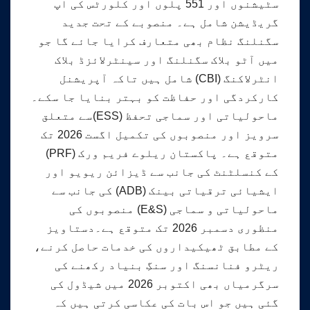
سٹیشنوں اور 551 پلوں اور کلورٹس کی اپ
گریڈیشن شامل ہے۔ منصوبے کے تحت جدید
سگنلنگ نظام بھی متعارف کرایا جائے گا جو
میں آٹو بلاک سگنلنگ اور سینٹرلائزڈ بلاک
انٹرلاکنگ (CBI) شامل ہیں تاکہ آپریشنل
کارکردگی اور حفاظت کو بہتر بنایا جا سکے۔
ماحولیاتی اور سماجی تحفظ (ESS)سے متعلق
سرویز اور منصوبوں کی تکمیل اگست 2026 تک
متوقع ہے۔ پاکستان ریلوے فریم ورک (PRF)
کے کنسلٹنٹ کی جانب سے ڈیزائن ریویو اور
ایشیائی ترقیاتی بینک (ADB) کی جانب سے
ماحولیاتی و سماجی (E&S) منصوبوں کی
منظوری دسمبر 2026 تک متوقع ہے۔دستاویز
کے مطابق ٹھیکیداروں کی خدمات حاصل کرنے،
ریٹرو فنانسنگ اور سنگِ بنیاد رکھنے کی
سرگرمیاں بھی اکتوبر 2026 میں شیڈول کی
گئی ہیں جو اس بات کی عکاسی کرتی ہیں کہ