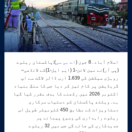
اسلام آباد۔8 جون (
اے بی سی
):پاکستان ریلوے
(پی آر)نے مین لائن-1 (ایم ایل-1)کے لانڈھی–
روہڑی سیکشن کی 1.639 ارب ڈالر لاگت سے اپ
گریڈیشن پر کام تیز کر دیا جس کا سنگِ بنیاد
اکتوبر 2026 میں رکھنے کا ہدف مقرر کیا گیا
ہے۔ویلتھ پاکستان کو دستیاب سرکاری
دستاویزات کے مطابق 450 کلومیٹر طویل اس
ریلوے راہداری کی وسیع پیمانے پر
جدیدکاری کی جائے گی جس میں 32 ریلوے