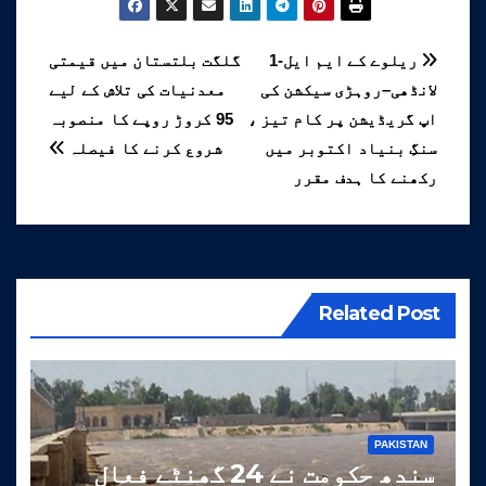
پوسٹوں
ریلوے کے ایم ایل-1
گلگت بلتستان میں قیمتی
لانڈھی–روہڑی سیکشن کی
معدنیات کی تلاش کے لیے
کی
اپ گریڈیشن پر کام تیز ،
95 کروڑ روپے کا منصوبہ
نیویگیشن
سنگِ بنیاد اکتوبر میں
شروع کرنے کا فیصلہ
رکھنے کا ہدف مقرر
Related Post
PAKISTAN
سندھ حکومت نے 24 گھنٹے فعال