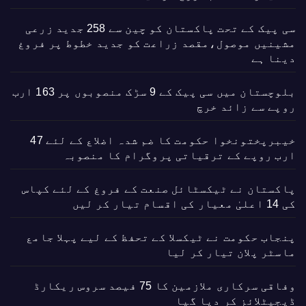
سی پیک کے تحت پاکستان کو چین سے 258 جدید زرعی
مشینیں موصول،مقصد زراعت کو جدید خطوط پر فروغ
دینا ہے
بلوچستان میں سی پیک کے 9 سڑک منصوبوں پر 163 ارب
روپے سے زائد خرچ
خیبرپختونخوا حکومت کا ضم شدہ اضلاع کے لئے 47
ارب روپے کے ترقیاتی پروگرام کا منصوبہ
پاکستان نے ٹیکسٹائل صنعت کے فروغ کے لئے کپاس
کی 14 اعلیٰ معیار کی اقسام تیار کر لیں
پنجاب حکومت نے ٹیکسلا کے تحفظ کے لیے پہلا جامع
ماسٹر پلان تیار کر لیا
وفاقی سرکاری ملازمین کا 75 فیصد سروس ریکارڈ
ڈیجیٹلائز کر دیا گیا