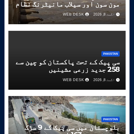
مون سون اور سیلاب مانیٹرنگ نظام
شروع کر دیا
اگست 8, 2026
WEB DESK
PAKISTAN
سی پیک کے تحت پاکستان کو چین سے
258 جدید زرعی مشینیں
موصول،مقصد زراعت کو جدید خطوط
اگست 8, 2026
WEB DESK
پر فروغ دینا ہے
PAKISTAN
بلوچستان میں سی پیک کے 9 سڑک