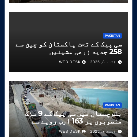
PAKISTAN
سی پیک کے تحت پاکستان کو چین سے
258 جدید زرعی مشینیں
موصول،مقصد زراعت کو جدید خطوط
اگست 8, 2026
WEB DESK
پر فروغ دینا ہے
PAKISTAN
بلوچستان میں سی پیک کے 9 سڑک
منصوبوں پر 163 ارب روپے سے
زائد خرچ
اگست 7, 2026
WEB DESK