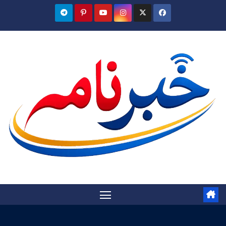
Ski
t
conten