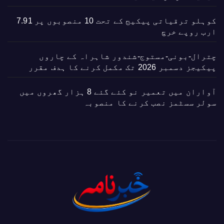
کوہلو ترقیاتی پیکیج کے تحت 10 منصوبوں پر 7.91
ارب روپے خرچ
چترال-بونی-مستوج-شندور شاہراہ کے چاروں
پیکیجز دسمبر 2026 تک مکمل کرنے کا ہدف مقرر
آواران میں تعمیر نو کئے گئے 8 ہزار گھروں میں
سولر سسٹمز نصب کرنے کا منصوبہ