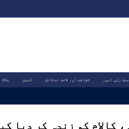
سفارتی امور
ثقافت اور لائف اسٹائل
کھیل
بلاگ
، کالام کو زندہ کر دیا کی