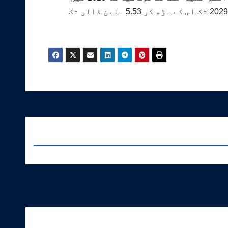
پاکستان کی سیاحت کی آمدنی 1.3 بلین ڈالر تک پہنچ گئی جو کہ پچھلے سال کے مقابلے میں دگنی ہے اور 2029 تک اس کے بڑھ کر 5.53 بلین ڈالر تک