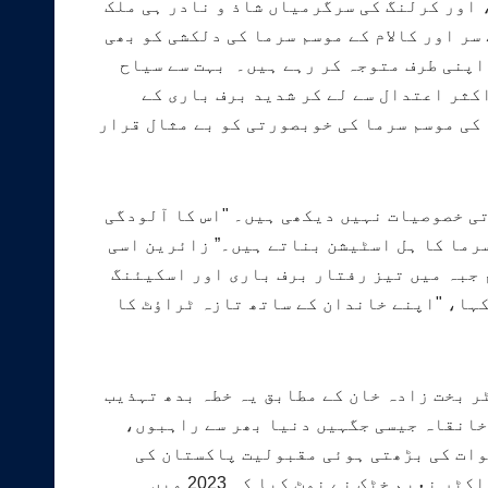
 اور کرلنگ کی سرگرمیاں شاذ و نادر ہی ملک
ر اور کالام کے موسم سرما کی دلکشی کو بھی
اپنی طرف متوجہ کر رہے ہیں۔ بہت سے سیاح
کثر اعتدال سے لے کر شدید برف باری کے
کی موسم سرما کی خوبصورتی کو بے مثال قرار
تی خصوصیات نہیں دیکھی ہیں۔ "اس کا آلودگی
رما کا ہل اسٹیشن بناتے ہیں۔” زائرین اسی
 جبہ میں تیز رفتار برف باری اور اسکیئنگ
کہا، "اپنے خاندان کے ساتھ تازہ ٹراؤٹ کا
ر بخت زادہ خان کے مطابق یہ خطہ بدھ تہذیب
خانقاہ جیسی جگہیں دنیا بھر سے راہبوں،
وات کی بڑھتی ہوئی مقبولیت پاکستان کی
معیشت میں نمایاں کردار ادا کر سکتی ہے۔ پشاور یونیورسٹی کے شعبہ اقتصادیات کے سابق چیئرمین ڈاکٹر نعیم خٹک نے نوٹ کیا کہ 2023 میں