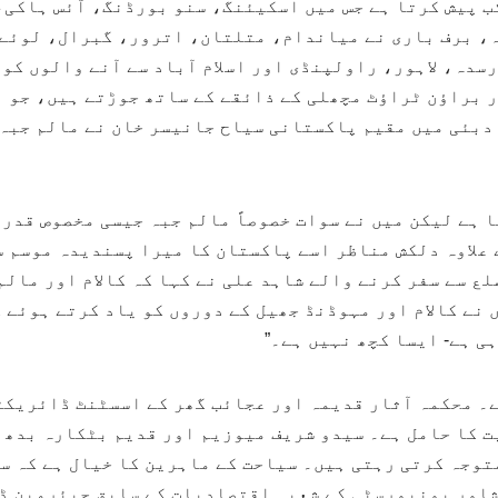
ب پیش کرتا ہے جس میں اسکیئنگ، سنو بورڈنگ، آئس ہاکی،
ہ، برف باری نے میاندام، متلتان، اترور، گبرال، لوئے س
سدہ، لاہور، راولپنڈی اور اسلام آباد سے آنے والوں کو 
 براؤن ٹراؤٹ مچھلی کے ذائقے کے ساتھ جوڑتے ہیں، جو ا
دبئی میں مقیم پاکستانی سیاح جانیسر خان نے مالم جبہ 
ا ہے لیکن میں نے سوات خصوصاً مالم جبہ جیسی مخصوص قدر
 علاوہ دلکش مناظر اسے پاکستان کا میرا پسندیدہ موسم س
ع سے سفر کرنے والے شاہد علی نے کہا کہ کالام اور مالم
نے کالام اور مہوڈنڈ جھیل کے دوروں کو یاد کرتے ہوئے 
ہی ہے- ایسا کچھ نہیں ہے۔”
ے۔ محکمہ آثار قدیمہ اور عجائب گھر کے اسسٹنٹ ڈائریکٹ
ت کا حامل ہے۔ سیدو شریف میوزیم اور قدیم بٹکارہ بدھ 
توجہ کرتی رہتی ہیں۔ سیاحت کے ماہرین کا خیال ہے کہ س