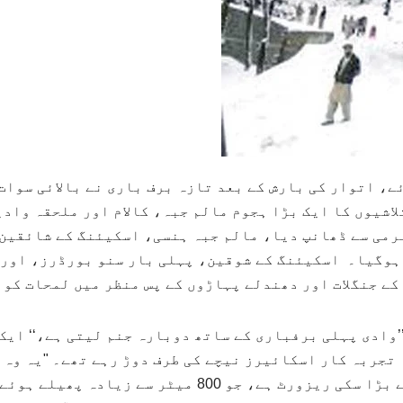
ے، اتوار کی بارش کے بعد تازہ برف باری نے بالائی سوات
اشیوں کا ایک بڑا ہجوم مالم جبہ، کالام اور ملحقہ وادی
رمی سے ڈھانپ دیا، مالم جبہ ہنسی، اسکیئنگ کے شائقین 
 ہوگیا۔ اسکیئنگ کے شوقین، پہلی بار سنو بورڈرز، اور
ے جنگلات اور دھندلے پہاڑوں کے پس منظر میں لمحات کو 
’وادی پہلی برفباری کے ساتھ دوبارہ جنم لیتی ہے،‘‘ ایک
کی بلندی پر واقع مالم جبہ پاکستان کا سب سے بڑا سکی ری