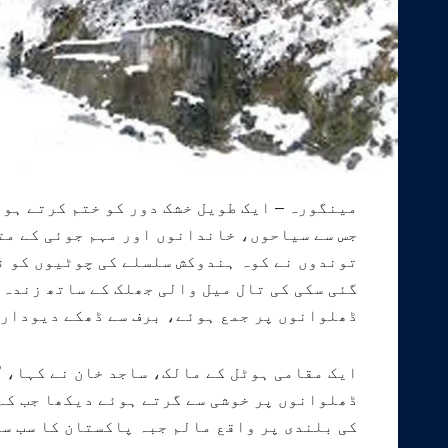
مینگورہ – ایک طویل خشک دور کو ختم کرتے ہوئ
جس سے سیاحوں، خاندانوں اور مہم جوئی کے متل
توندوں نے کوہ ہندوکش سلسلے کی چوٹیوں کو ن
گئی سکی کی تال میل والی جھلک کے ساتھ زندہ
ڈھلوانوں پر جمع ہوئے، برف سے ڈھکے دیودار ک
ایک مقامی ہوٹل کے مالک، ساجد خان نے کہا، ’