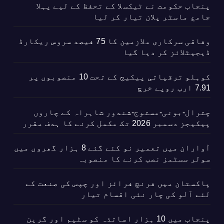
پنجاب حکومت نے ٹیکسلا کے تحفظ کے لیے پہلا
جامع ماسٹر پلان تیار کر لیا
وفاقی سرکاری ملازمین کا 75 فیصد سروس ریکارڈ
ڈیجیٹلائز کر دیا گیا
کوہلو ترقیاتی پیکیج کے تحت 10 منصوبوں پر
7.91 ارب روپے خرچ
چترال-بونی-مستوج-شندور شاہراہ کے چاروں
پیکیجز دسمبر 2026 تک مکمل کرنے کا ہدف مقرر
آواران میں تعمیر نو کئے گئے 8 ہزار گھروں میں
سولر سسٹمز نصب کرنے کا منصوبہ
پاکستان میں فرنچ فرائز اور چپس کی صنعت کے
لئے آلو کی چار نئی اقسام تیار
پنجاب میں 10 ہزار اساتذہ کو سٹیم اور گرین