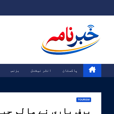
Ski
t
conten
پاکستان
انٹر نیشنل
بزنس
TOURISM
برف باری نے مالم جبہ