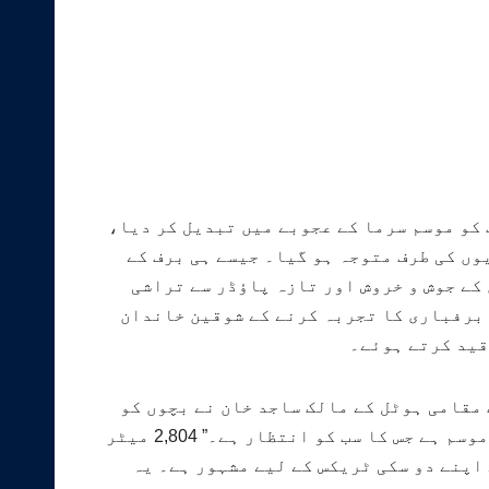
 کو موسم سرما کے عجوبے میں تبدیل کر دیا،
وں کی طرف متوجہ ہو گیا۔ جیسے ہی برف کے
کے جوش و خروش اور تازہ پاؤڈر سے تراشی
 برفباری کا تجربہ کرنے کے شوقین خاندان
قید کرتے ہوئے۔
 مقامی ہوٹل کے مالک ساجد خان نے بچوں کو
ڈھلوانوں پر خوشی سے گرتے ہوئے دیکھا جب کہ تجربہ کار اسکائیرز نیچے کی طرف دوڑ رہے تھے۔ "یہ وہ موسم ہے جس کا سب کو انتظار ہے۔” 2,804 میٹر
زورٹ ہے، جو 800 میٹر سے زیادہ پھیلے ہوئے اپنے دو سکی ٹریکس کے لیے مشہور ہے۔ یہ