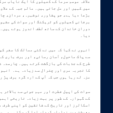
علاقہ موسم سرما کے کھیلوں کا ایک نایاب مرک
میں کہیں اور مل جاتی ہیں۔ مالم جبہ کے علاو
بڑھا دیا ہے، جو پشاور، نوشہرہ، مردان، چار
برفانی کھیلوں کو ٹریکنگ اور سوات کی مشہور
دوران خاندان کے ساتھ لطف اندوز ہوتے ہیں۔ 
دیا۔
انہوں نے کہا کہ میں نے کئی ممالک کا سفر کی
سے پاک ماحول، آسان رسائی، اور برف باری کے
طرح کے جذبات کی بازگشت کرتے ہیں۔ چارسدہ ضل
کا تجربہ مری اور چترال سے زیادہ ہے۔ انہوں 
مزہ لے رہا ہوں جب کہ آپ کے ارد گرد برف پڑ ر
سوات کی اپیل فطرت اور مہم جوئی سے بالاتر ہ
کے گہوارہ کے طور پر بہت زیادہ تاریخی اہمی
اسکالرز اور تاریخ کے شائقین کو اپنی طرف م