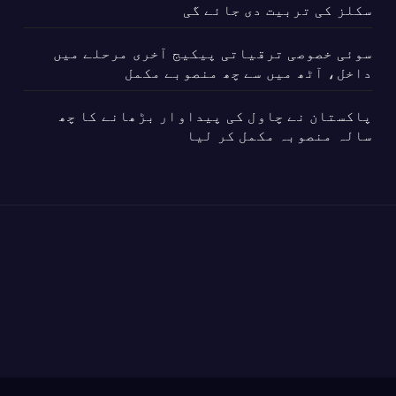
سکلز کی تربیت دی جائے گی
سوئی خصوصی ترقیاتی پیکیج آخری مرحلے میں
داخل، آٹھ میں سے چھ منصوبے مکمل
پاکستان نے چاول کی پیداوار بڑھانے کا چھ
سالہ منصوبہ مکمل کر لیا