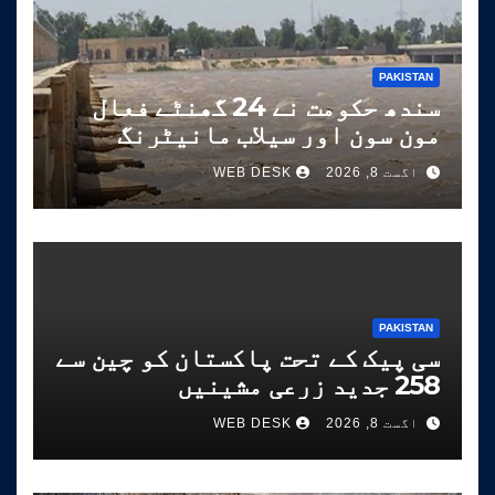
PAKISTAN
سندھ حکومت نے 24 گھنٹے فعال
مون سون اور سیلاب مانیٹرنگ
نظام شروع کر دیا
اگست 8, 2026
WEB DESK
PAKISTAN
سی پیک کے تحت پاکستان کو چین سے
258 جدید زرعی مشینیں
موصول،مقصد زراعت کو جدید خطوط
اگست 8, 2026
WEB DESK
پر فروغ دینا ہے