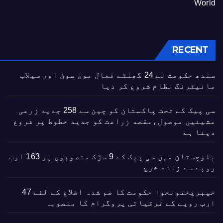
World
RECENT
سندھ حکومت نے 24 گھنٹے فعال مون سون اور سیلاب
مانیٹرنگ نظام شروع کر دیا
سی پیک کے تحت پاکستان کو چین سے 258 جدید زرعی
مشینیں موصول،مقصد زراعت کو جدید خطوط پر فروغ
دینا ہے
بلوچستان میں سی پیک کے 9 سڑک منصوبوں پر 163 ارب
روپے سے زائد خرچ
خیبرپختونخوا حکومت کا ضم شدہ اضلاع کے لئے 47
ارب روپے کے ترقیاتی پروگرام کا منصوبہ