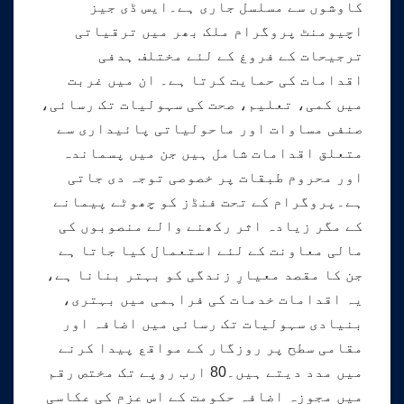
کاوشوں سے مسلسل جاری ہے۔ایس ڈی جیز
اچیومنٹ پروگرام ملک بھر میں ترقیاتی
ترجیحات کے فروغ کے لئے مختلف ہدفی
اقدامات کی حمایت کرتا ہے۔ ان میں غربت
میں کمی، تعلیم، صحت کی سہولیات تک رسائی،
صنفی مساوات اور ماحولیاتی پائیداری سے
متعلق اقدامات شامل ہیں جن میں پسماندہ
اور محروم طبقات پر خصوصی توجہ دی جاتی
ہے۔پروگرام کے تحت فنڈز کو چھوٹے پیمانے
کے مگر زیادہ اثر رکھنے والے منصوبوں کی
مالی معاونت کے لئے استعمال کیا جاتا ہے
جن کا مقصد معیارِ زندگی کو بہتر بنانا ہے،
یہ اقدامات خدمات کی فراہمی میں بہتری،
بنیادی سہولیات تک رسائی میں اضافہ اور
مقامی سطح پر روزگار کے مواقع پیدا کرنے
میں مدد دیتے ہیں۔80 ارب روپے تک مختص رقم
میں مجوزہ اضافہ حکومت کے اس عزم کی عکاسی