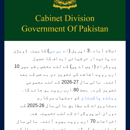
اسلام آباد۔3 اپریل (
اے بی سی
):کابینہ ڈویژن
نے پائیدار ترقیاتی اہداف کا حصول
پروگرام (ایس اے پی) کے لئے مختص رقم میں 10
ارب روپے اضافے کی تجویز دی ہے جس کے بعد
آئندہ مالی سال 27-2026 کے لئے مجموعی
تجویز کردہ بجٹ 80 ارب روپے ہو جائے گا۔
ویلتھ پاکستان
کو دستیاب سرکاری
دستاویزات کے مطابق مالی سال 26-2025 کے
دوران اس پروگرام کے لئے تخمینہ شدہ
اخراجات 70 ارب روپے ہیں، آئندہ مالی سال
کے لئے پیش کی گئی یہ تجویز موجودہ سال کے