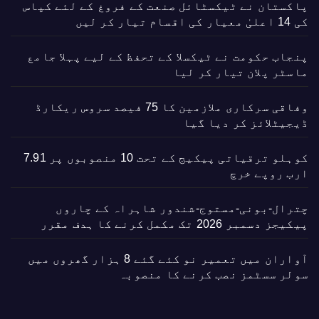
پاکستان نے ٹیکسٹائل صنعت کے فروغ کے لئے کپاس
کی 14 اعلیٰ معیار کی اقسام تیار کر لیں
پنجاب حکومت نے ٹیکسلا کے تحفظ کے لیے پہلا جامع
ماسٹر پلان تیار کر لیا
وفاقی سرکاری ملازمین کا 75 فیصد سروس ریکارڈ
ڈیجیٹلائز کر دیا گیا
کوہلو ترقیاتی پیکیج کے تحت 10 منصوبوں پر 7.91
ارب روپے خرچ
چترال-بونی-مستوج-شندور شاہراہ کے چاروں
پیکیجز دسمبر 2026 تک مکمل کرنے کا ہدف مقرر
آواران میں تعمیر نو کئے گئے 8 ہزار گھروں میں
سولر سسٹمز نصب کرنے کا منصوبہ