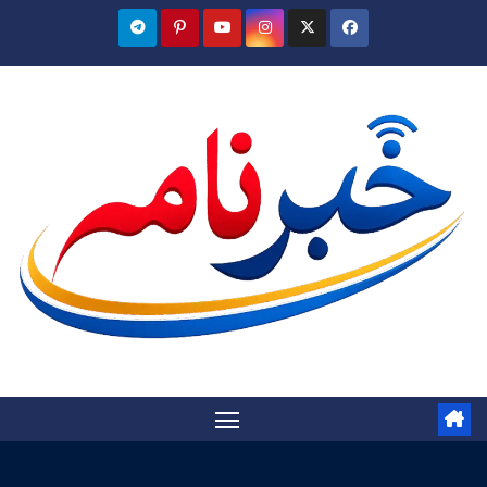
Ski
t
conten