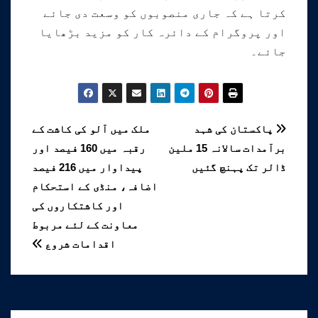
کرتا ہے کہ جاری منصوبوں کو وسعت دی جائے
اور پروگرام کے دائرہ کار کو مزید بڑھایا
جائے۔
پوسٹوں
پاکستان کی شہد
ملک میں آلو کی کاشت کے
برآمدات سالانہ 15 ملین
رقبہ میں 160 فیصد اور
کی
ڈالر تک پہنچ گئیں
پیداوار میں 216 فیصد
نیویگیشن
اضافہ، منڈی کے استحکام
اور کاشتکاروں کی
معاونت کے لئے مربوط
اقدامات شروع