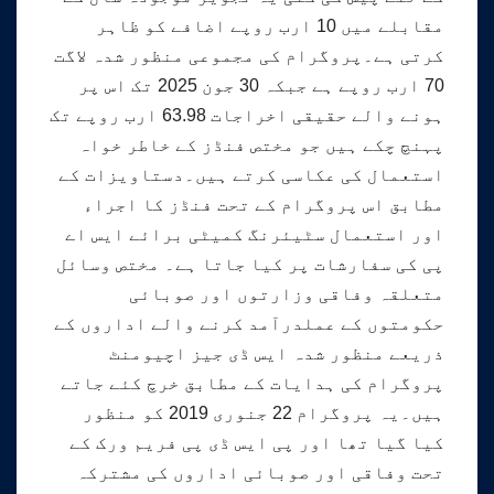
مقابلے میں 10 ارب روپے اضافے کو ظاہر
کرتی ہے۔پروگرام کی مجموعی منظور شدہ لاگت
70 ارب روپے ہے جبکہ 30 جون 2025 تک اس پر
ہونے والے حقیقی اخراجات 63.98 ارب روپے تک
پہنچ چکے ہیں جو مختص فنڈز کے خاطر خواہ
استعمال کی عکاسی کرتے ہیں۔دستاویزات کے
مطابق اس پروگرام کے تحت فنڈز کا اجراء
اور استعمال سٹیئرنگ کمیٹی برائے ایس اے
پی کی سفارشات پر کیا جاتا ہے۔ مختص وسائل
متعلقہ وفاقی وزارتوں اور صوبائی
حکومتوں کے عملدرآمد کرنے والے اداروں کے
ذریعے منظور شدہ ایس ڈی جیز اچیومنٹ
پروگرام کی ہدایات کے مطابق خرچ کئے جاتے
ہیں۔یہ پروگرام 22 جنوری 2019 کو منظور
کیا گیا تھا اور پی ایس ڈی پی فریم ورک کے
تحت وفاقی اور صوبائی اداروں کی مشترکہ