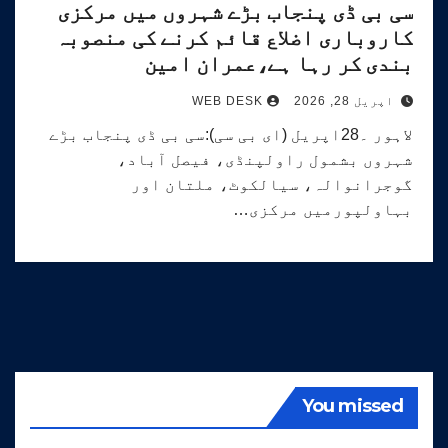
سی بی ڈی پنجاب بڑے شہروں میں مرکزی
کاروباری اضلاع قائم کرنے کی منصوبہ
بندی کر رہا ہے،عمران امین
اپریل 28, 2026
WEB DESK
لاہور ۔28اپریل (ای بی سی):سی بی ڈی پنجاب بڑے
شہروں بشمول راولپنڈی، فیصل آباد،
گوجرانوالہ، سیالکوٹ، ملتان اور
بہاولپورمیں مرکزی…
You missed