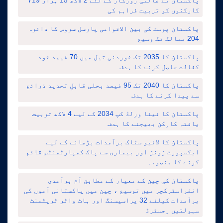
کارکنوں کو تربیت فراہم کی
پاکستان پوسٹ کی بین الاقوامی پارسل سروس کا دائرہ
204 ممالک تک وسیع
پاکستان کا 2035 تک خوردنی تیل میں 70 فیصد خود
کفالت حاصل کرنے کا ہدف
پاکستان کا 2040 تک 95 فیصد بجلی قابلِ تجدید ذرائع
سے پیدا کرنے کا ہدف
پاکستان کا فیفا ورلڈ کپ 2034 کے لیے 4 لاکھ تربیت
یافتہ کارکن بھیجنے کا ہدف
پاکستان کا لائیو سٹاک برآمدات بڑھانے کے لیے
ایکسپورٹ زونز اور بیماری سے پاک کمپارٹمنٹس قائم
کرنے کا منصوبہ
پاکستان کی چین کے معیار کے مطابق آم برآمدی
انفراسٹرکچر میں توسیع ، چین میں پاکستانی آموں کی
برآمدات کیلئے 32 پراسیسنگ اور ہاٹ واٹر ٹریٹمنٹ
سہولتیں رجسٹرڈ