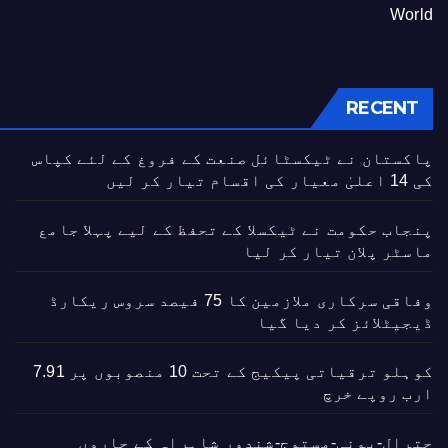
World
RECENT
پاکستان نے ٹیکسٹائل صنعت کے فروغ کے لئے کپاس
کی 14 اعلیٰ معیار کی اقسام تیار کر لیں
پنجاب حکومت نے ٹیکسلا کے تحفظ کے لیے پہلا جامع
ماسٹر پلان تیار کر لیا
وفاقی سرکاری ملازمین کا 75 فیصد سروس ریکارڈ
ڈیجیٹلائز کر دیا گیا
کوہلو ترقیاتی پیکیج کے تحت 10 منصوبوں پر 7.91
ارب روپے خرچ
چترال-بونی-مستوج-شندور شاہراہ کے چاروں