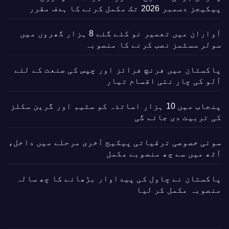
پیکیجز دسمبر 2026 تک مکمل کرنے کا ہدف مقرر
آواران میں تعمیر نو کئے گئے 8 ہزار گھروں میں
سولر سسٹمز نصب کرنے کا منصوبہ
پاکستان میں فرنچ فرائز اور چپس کی صنعت کے لئے
آلو کی چار نئی اقسام تیار
پنجاب میں 10 ہزار اساتذہ کو سٹیم اور گرین سکلز
کی تربیت دی جائے گی
سوئی خصوصی ترقیاتی پیکیج آخری مرحلے میں داخل،
آٹھ میں سے چھ منصوبے مکمل
پاکستان نے چاول کی پیداوار بڑھانے کا چھ سالہ
منصوبہ مکمل کر لیا