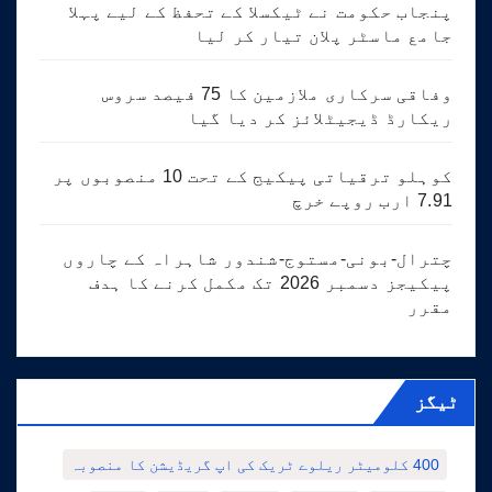
پنجاب حکومت نے ٹیکسلا کے تحفظ کے لیے پہلا
جامع ماسٹر پلان تیار کر لیا
وفاقی سرکاری ملازمین کا 75 فیصد سروس
ریکارڈ ڈیجیٹلائز کر دیا گیا
کوہلو ترقیاتی پیکیج کے تحت 10 منصوبوں پر
7.91 ارب روپے خرچ
چترال-بونی-مستوج-شندور شاہراہ کے چاروں
پیکیجز دسمبر 2026 تک مکمل کرنے کا ہدف
مقرر
ٹیگز
400 کلومیٹر ریلوے ٹریک کی اپ گریڈیشن کا منصوبہ