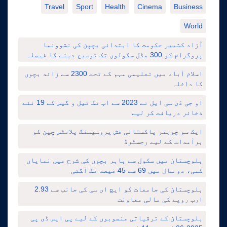
Travel
Sport
Health
Cinema
Business
World
آزاد کشمیر حکومت کا ابتدائی بچپن کی نشوونما
پروگرام کو 300 مڈل سکولوں تک توسیع دینے کا فیصلہ
اسلام آباد میں تعلیمی مہم کے تحت 2300 سے زائد بچوں
کا داخلہ
او جی ڈی سی ایل نے 2023 سے اب تک تیل و گیس کے 19 نئے
ذخائر دریافت کر لیے
ایک سو چوہتر پاکستانی فش پروسیسنگ پلانٹس چین کو
برآمدات کے لیے رجسٹرڈ
بلوچستان میں سکول سے باہر بچوں کی شرح میں نمایاں
کمی، دو سال میں 69 سے 45 فیصد تک آگئی
بلوچستان کی جامعات کو ایچ ای سی کی جانب سے 2.93
ارب روپے کی مالی معاونت
بلوچستان کے ترقیاتی منصوبوں کے لیے پی ایس ڈی پی