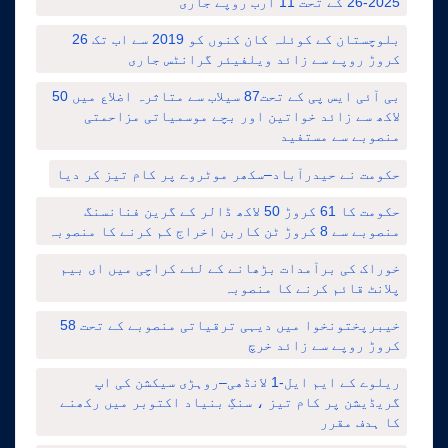
2025-26 کے تحت 11 ارب روپے جاری
بلوچستان کے کوئلہ کان کنوں کو 2019 سے اب تک 26
کروڑ روپے سے زائد ویلفیئر گرانٹس جاری
بی آئی ایس پی کے تحت87 سیلاب سے متاثرہ اضلاع میں 50
لاکھ سے زائد خواتین اور بچے موسمیاتی مزاحمتی
منصوبے سے مستفید
حکومت نے حیدرآباد–سکھر موٹروے پر کام تیز کر دیا
حکومت کا 61 کروڑ 50 لاکھ ڈالر کے گرین فنانسنگ
منصوبے سے 8 کروڑ ٹن کاربن اخراج کم کرنے کا منصوبہ
خوراک کی برآمدات بڑھانے کے لئے کراچی میں ای بیم
پلانٹ قائم کرنے کا منصوبہ
خیبرپختونخوا میں دیہی ترقیاتی منصوبے کے تحت 58
کروڑ روپے سے زائد خرچ
ریلوے کے ایم ایل-1 لانڈھی–روہڑی سیکشن کی اپ
گریڈیشن پر کام تیز ، سنگِ بنیاد اکتوبر میں رکھنے
کا ہدف مقرر