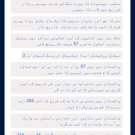
محکمہ موسمیات کا پورے ملک کو جدید موسمی ریڈار
کوریج میں لانے کا منصوبہ
معرکہ حق اور بنیان مرصوص کاایک سال مکمل ہونا پوری
قوم کے لیے باعث فخر ہے۔ساجدہ فاروق تار
ملک بھر میں لڑکیوں کے لیے تعلیمی مواقع میں مسلسل
بہتری، اسکول حاضری 57 فیصد تک پہنچ گئی
نیشنل ووکیشنل اینڈ ٹیکنیکل ٹریننگ کمیشن نے 2
پاکستان بھر میں 57 ہزار سے زائد بی ٹی ایس فعال،
ٹیلی کام شعبے میں توسیع کا عمل تیز
پاکستان میں ماحولیاتی مہارتوں کی تربیت کے لیے
گرین یونیورسٹی قائم کی جائے گی
پاکستان میں مصنوعی ذہانت کے فروغ کے لئے 283 ارب
روپے کا قومی پروگرام تیار
پاکستان نئی منڈیوں اور تجارتی راستوں سے چاول
برآمدات بڑھانے کے لیے سرگرم
پاکستان نے عالمی روزگار کے لئے 2 لاکھ 15 ہزار 719