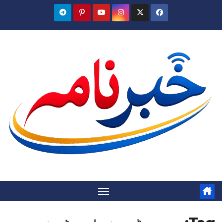
Ski
t
conten