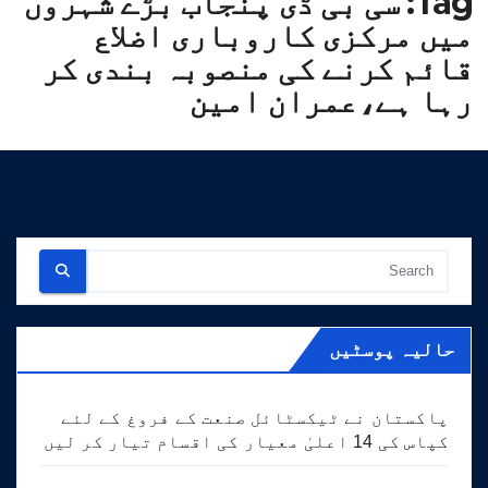
Tag:
سی بی ڈی پنجاب بڑے شہروں
میں مرکزی کاروباری اضلاع
قائم کرنے کی منصوبہ بندی کر
رہا ہے،عمران امین
حالیہ پوسٹیں
پاکستان نے ٹیکسٹائل صنعت کے فروغ کے لئے
کپاس کی 14 اعلیٰ معیار کی اقسام تیار کر لیں