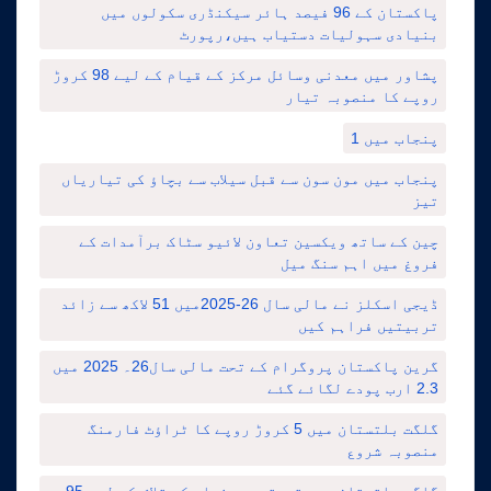
پاکستان کے 96 فیصد ہائر سیکنڈری سکولوں میں
بنیادی سہولیات دستیاب ہیں،رپورٹ
پشاور میں معدنی وسائل مرکز کے قیام کے لیے 98 کروڑ
روپے کا منصوبہ تیار
پنجاب میں 1
پنجاب میں مون سون سے قبل سیلاب سے بچاؤ کی تیاریاں
تیز
چین کے ساتھ ویکسین تعاون لائیو سٹاک برآمدات کے
فروغ میں اہم سنگ میل
ڈیجی اسکلز نے مالی سال 26-2025میں 51 لاکھ سے زائد
تربیتیں فراہم کیں
گرین پاکستان پروگرام کے تحت مالی سال26۔ 2025 میں
2.3 ارب پودے لگائے گئے
گلگت بلتستان میں 5 کروڑ روپے کا ٹراؤٹ فارمنگ
منصوبہ شروع
گلگت بلتستان میں قیمتی معدنیات کی تلاش کے لیے 95