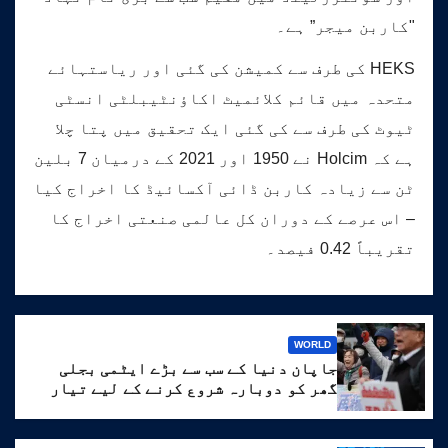
"کاربن میجر” ہے۔
HEKS کی طرف سے کمیشن کی گئی اور ریاستہائے
متحدہ میں قائم کلائمیٹ اکاؤنٹیبلٹی انسٹی
ٹیوٹ کی طرف سے کی گئی ایک تحقیق میں پتا چلا
ہے کہ Holcim نے 1950 اور 2021 کے درمیان 7 بلین
ٹن سے زیادہ کاربن ڈائی آکسائیڈ کا اخراج کیا
– اس عرصے کے دوران کل عالمی صنعتی اخراج کا
تقریباً 0.42 فیصد۔
WORLD
جاپان دنیا کے سب سے بڑے ایٹمی بجلی
گھر کو دوبارہ شروع کرنے کے لیے تیار
ہے۔