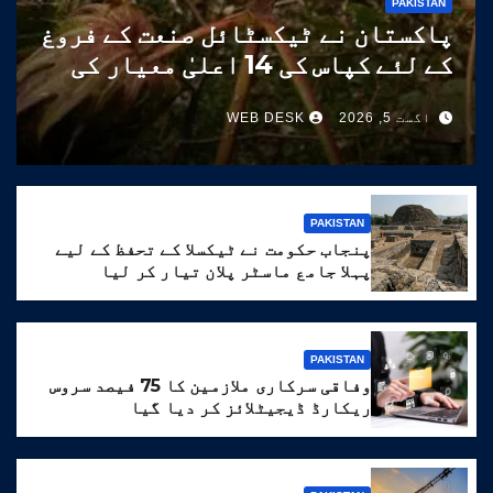
PAKISTAN
پاکستان نے ٹیکسٹائل صنعت کے فروغ
کے لئے کپاس کی 14 اعلیٰ معیار کی
اقسام تیار کر لیں
اگست 5, 2026
WEB DESK
PAKISTAN
پنجاب حکومت نے ٹیکسلا کے تحفظ کے لیے
پہلا جامع ماسٹر پلان تیار کر لیا
PAKISTAN
وفاقی سرکاری ملازمین کا 75 فیصد سروس
ریکارڈ ڈیجیٹلائز کر دیا گیا