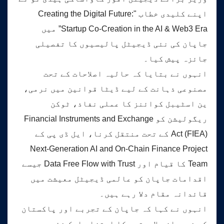
اپنے کلیدی خطاب "Creating the Digital Future:
Startup Co-Creation in the AI & Web3 Era” میں
جاپان کی نئی ڈیجیٹل پالیسیوں کا تفصیلی
جائزہ پیش کیا۔
انہوں نے بتایا کہ حالیہ اصلاحات کے تحت
مصنوعی ذہانت کے لیے ڈیٹا قوانین میں نرمی،
ین اسٹیبل کوائنز کا عملی نفاذ، ٹوکن
ریگولیشن کو Financial Instruments and Exchange
Act (FIEA) کے تحت منتقل کرنا، ایل ڈی پی کے
Next-Generation AI and On-Chain Finance Project
Team کا قیام اور Data Free Flow with Trust جیسے
اقدامات جاپان کو عالمی ڈیجیٹل معیشت میں
قائدانہ مقام دلا رہے ہیں۔
انہوں نے کہا کہ جاپان کے تجربے اور پاکستان
کی نوجوان صلاحیتوں کا امتزاج ایک نئی