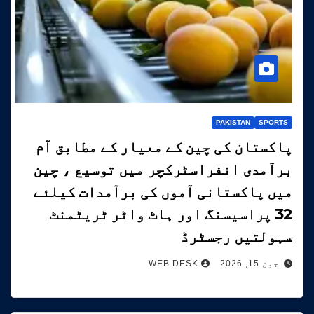
PAKISTAN
SPORTS
پاکستان کی چین کے معیار کے مطابق آم
برآمدی انفراسٹرکچر میں توسیع ، چین
میں پاکستانی آموں کی برآمدات کیلئے
32 پراسیسنگ اور ہاٹ واٹر ٹریٹمنٹ
سہولتیں رجسٹرڈ
جون 15, 2026
WEB DESK