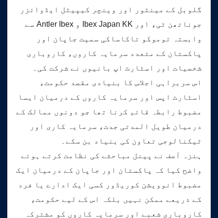
گلوبل کے مینٹور اور وینچر کیپیٹل ایڈوائزر
جوناتھن ٹی، اور Ibex Japan KK و Antler Ibex سے
وابستہ توموکو تاکاساکی سمیت جاپان اور
پاکستان کے متعدد سرمایہ کاروں، کاروباری
شخصیات اور اسٹارٹ اپ بانیوں نے شرکت کی۔
اس سربراہی اجلاس کا بنیادی مقصد حکومت،
اسٹارٹ اپس اور سرمایہ کاروں کے درمیان ایسا
مضبوط رابطہ قائم کرنا تھا جو دونوں ممالک کے
درمیان طویل المدتی جدت، سرمایہ کاری اور
ٹیکنالوجی تعاون کی بنیاد بن سکے۔
ہنزہ آصف نے پینل مباحثے کی نظامت کرتے ہوئے
واضح کیا کہ پاکستان اور جاپان کے درمیان ایک
مضبوط انوویشن کوریڈور کسی ایک ادارے یا فرد
کے ذریعے ممکن نہیں بلکہ اس کے لیے حکومت،
کاروباری شعبے اور سرمایہ کاروں کو مشترکہ