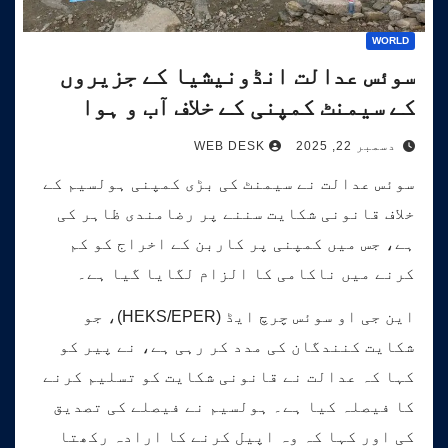
WORLD
سوئس عدالت انڈونیشیا کے جزیروں
کے سیمنٹ کمپنی کے خلاف آب و ہوا
کیس کی سماعت کرے گی۔
دسمبر 22, 2025
WEB DESK
سوئس عدالت نے سیمنٹ کی بڑی کمپنی ہولسیم کے
خلاف قانونی شکایت سننے پر رضامندی ظاہر کی
ہے، جس میں کمپنی پر کاربن کے اخراج کو کم
کرنے میں ناکامی کا الزام لگایا گیا ہے۔
این جی او سوئس چرچ ایڈ (HEKS/EPER)، جو
شکایت کنندگان کی مدد کر رہی ہے، نے پیر کو
کہا کہ عدالت نے قانونی شکایت کو تسلیم کرنے
کا فیصلہ کیا ہے۔ ہولسیم نے فیصلے کی تصدیق
کی اور کہا کہ وہ اپیل کرنے کا ارادہ رکھتا