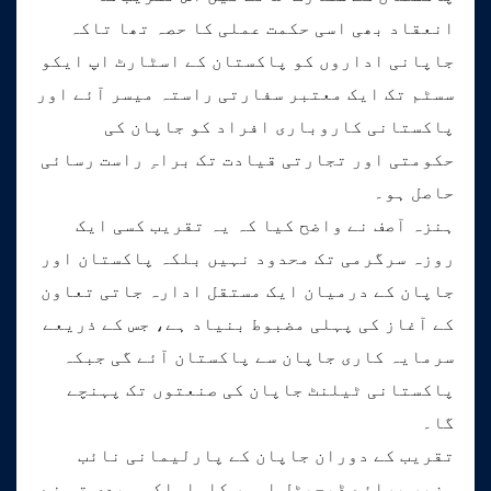
انعقاد بھی اسی حکمت عملی کا حصہ تھا تاکہ
جاپانی اداروں کو پاکستان کے اسٹارٹ اپ ایکو
سسٹم تک ایک معتبر سفارتی راستہ میسر آئے اور
پاکستانی کاروباری افراد کو جاپان کی
حکومتی اور تجارتی قیادت تک براہِ راست رسائی
حاصل ہو۔
ہنزہ آصف نے واضح کیا کہ یہ تقریب کسی ایک
روزہ سرگرمی تک محدود نہیں بلکہ پاکستان اور
جاپان کے درمیان ایک مستقل ادارہ جاتی تعاون
کے آغاز کی پہلی مضبوط بنیاد ہے، جس کے ذریعے
سرمایہ کاری جاپان سے پاکستان آئے گی جبکہ
پاکستانی ٹیلنٹ جاپان کی صنعتوں تک پہنچے
گا۔
تقریب کے دوران جاپان کے پارلیمانی نائب
وزیر برائے ڈیجیٹل امور کاواساکی ہیدی تو نے