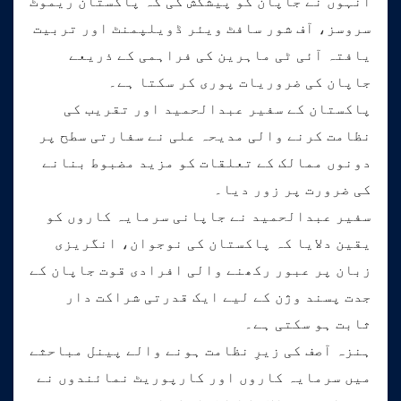
انہوں نے جاپان کو پیشکش کی کہ پاکستان ریموٹ
سروسز، آف شور سافٹ ویئر ڈویلپمنٹ اور تربیت
یافتہ آئی ٹی ماہرین کی فراہمی کے ذریعے
جاپان کی ضروریات پوری کر سکتا ہے۔
پاکستان کے سفیر عبدالحمید اور تقریب کی
نظامت کرنے والی مدیحہ علی نے سفارتی سطح پر
دونوں ممالک کے تعلقات کو مزید مضبوط بنانے
کی ضرورت پر زور دیا۔
سفیر عبدالحمید نے جاپانی سرمایہ کاروں کو
یقین دلایا کہ پاکستان کی نوجوان، انگریزی
زبان پر عبور رکھنے والی افرادی قوت جاپان کے
جدت پسند وژن کے لیے ایک قدرتی شراکت دار
ثابت ہو سکتی ہے۔
ہنزہ آصف کی زیرِ نظامت ہونے والے پینل مباحثے
میں سرمایہ کاروں اور کارپوریٹ نمائندوں نے