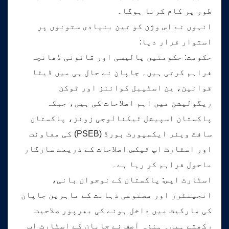
طور پر کام کرنا ہوگا۔
انہوں نے اس وژن کو تین بنیادی ستونوں پر
استوار قرار دیا:
حکومت: حکومتیں پالیسی اور قانونی ڈھانچہ
فراہم کرتی ہیں۔ جاپان نے حال ہی میں ڈیٹا
قوانین، ین اسٹیبل کوائنز اور ٹوکن
ریگولیشن میں اہم اصلاحات کی ہیں، جبکہ
پاکستان اسپیشل ٹیکنالوجی زونز، پاکستان
سافٹ ویئر ایکسپورٹ بورڈ (PSEB) کی معاونت
اور اسٹارٹ اپ ٹیکس اصلاحات کے ذریعے سازگار
ماحول فراہم کر رہا ہے۔
اسٹارٹ اپس: پاکستان کے نوجوان بانی،
انجینئرز اور مصنوعی ذہانت کے ماہرین جاپان
کی مارکیٹ میں داخل ہونے کی بھرپور صلاحیت
رکھتے ہیں۔ ہنزہ آصف نے جاپان کے اسٹارٹ اپ