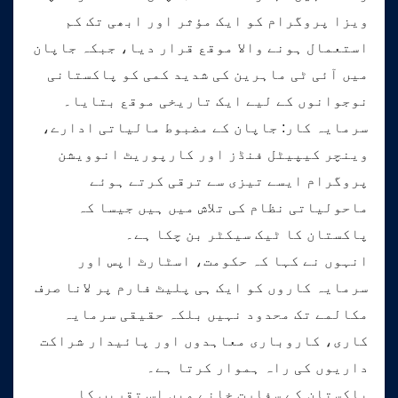
ویزا پروگرام کو ایک مؤثر اور ابھی تک کم
استعمال ہونے والا موقع قرار دیا، جبکہ جاپان
میں آئی ٹی ماہرین کی شدید کمی کو پاکستانی
نوجوانوں کے لیے ایک تاریخی موقع بتایا۔
سرمایہ کار: جاپان کے مضبوط مالیاتی ادارے،
وینچر کیپیٹل فنڈز اور کارپوریٹ انوویشن
پروگرام ایسے تیزی سے ترقی کرتے ہوئے
ماحولیاتی نظام کی تلاش میں ہیں جیسا کہ
پاکستان کا ٹیک سیکٹر بن چکا ہے۔
انہوں نے کہا کہ حکومت، اسٹارٹ اپس اور
سرمایہ کاروں کو ایک ہی پلیٹ فارم پر لانا صرف
مکالمے تک محدود نہیں بلکہ حقیقی سرمایہ
کاری، کاروباری معاہدوں اور پائیدار شراکت
داریوں کی راہ ہموار کرتا ہے۔
پاکستان کے سفارت خانے میں اس تقریب کا