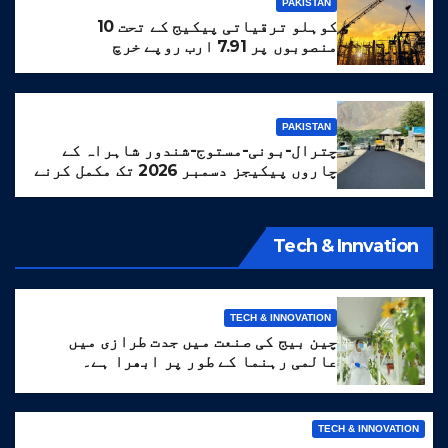
PAKISTAN
کوہلو ترقیاتی پیکیج کے تحت 10
منصوبوں پر 7.91 ارب روپے خرچ
PAKISTAN
چترال-بونی-مستوج-شندور شاہراہ کے
چاروں پیکیجز دسمبر 2026 تک مکمل کرنے
کا ہدف مقرر
Tech & Innvation
TECH & INNOVATION
چین بیج کی صنعت میں جدت طرازی میں
عالمی رہنما کے طور پر ابھرا ہے۔
TECH & INNOVATION