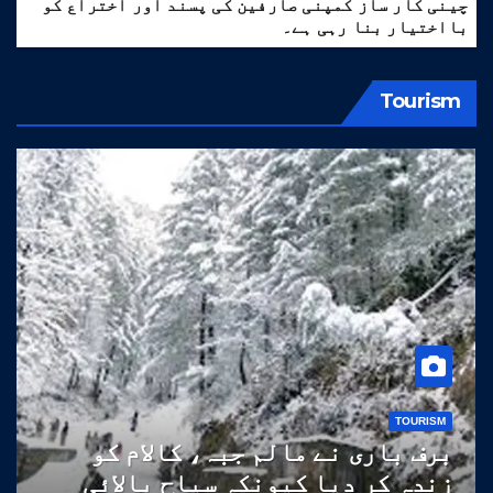
چینی کار ساز کمپنی صارفین کی پسند اور اختراع کو
بااختیار بنا رہی ہے۔
Tourism
TOURISM
برف باری نے مالم جبہ، کالام کو
زندہ کر دیا کیونکہ سیاح بالائی