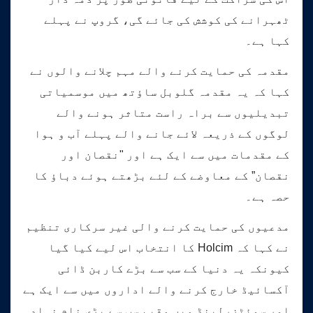
ٹھہرانے کی کوشش کی جائے گی، گروپ نے پہلے
کہا ہے۔
مقدمہ کی حمایت کرنے والے مہم چلانے والوں نے
کہا کہ یہ مقدمہ گلوبل ساؤتھ میں موسمیاتی
تبدیلیوں سے براہ راست متاثر ہونے والے
لوگوں کے ذریعہ لائے جانے والے پہلے آب و ہوا
کے مقدمات میں سے ایک ہے اور "نقصان اور
نقصان” کے معاوضے کے لئے بڑھتے ہوئے دباؤ کا
حصہ ہے۔
مدعیوں کی حمایت کرنے والی غیر سرکاری تنظیم
نے کہا کہ Holcim کا انتخاب اس لیے کیا گیا
کیونکہ یہ دنیا کے سب سے بڑے کاربن ڈائی
آکسائیڈ خارج کرنے والے اداروں میں سے ایک ہے
اور سوئٹزرلینڈ میں مقیم سب سے بڑی نام نہاد