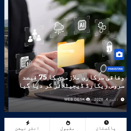
PAKISTAN
وفاقی سرکاری ملازمین کا 75 فیصد
سروس ریکارڈ ڈیجیٹلائز کر دیا گیا
اگست 4, 2026
WEB DESK
پاکستان
مقبول
انٹر نیشن