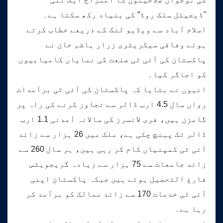
"ڈیجیٹل سلک روڈ” کی بنیاد رکھ سکتا ہے۔
اسلام آباد سے ویڈیو لنک کے ذریعے خطاب کرتے
ہوئے وفاقی سیکریٹری زرار ہاشم خان نے
پاکستان کی آئی ٹی صنعت کی نمایاں کامیابیوں
کو اجاگر کیا۔
انہوں نے بتایا کہ پاکستان کی آئی ٹی برآمدات
رواں سال 4.5 ارب ڈالر سے تجاوز کرنے کی راہ پر
گامزن ہیں، فری لانسرز کی سالانہ آمدنی 1.1 ارب
ڈالر تک پہنچ چکی ہے، ملک میں 26 ہزار سے زائد
آئی ٹی کمپنیاں کام کر رہی ہیں، ہر سال 260 سے
زائد جامعات سے 75 ہزار سے زیادہ گریجویٹس
فارغ التحصیل ہوتے ہیں جبکہ پاکستان اپنی
آئی ٹی خدمات 170 سے زائد ممالک کو برآمد کر
رہا ہے۔