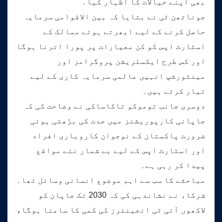
بھی اپنے خیالات کا اظہار کیا۔
جوناتھن ٹی نے بتایا کہ بین الاقوامی سرمایہ
حاصل کرنے کے لیے ابھرتے ہوئے ممالک کے
اسٹارٹ اپس کو کن معیارات پر پورا اترنا ہوگا
اور کس طرح ایکسلریشن پروگرامز اور
مینٹورشپ انہیں عالمی سرمایہ کاری کے لیے
تیار کرتے ہیں۔
دوسری جانب توموکو تاکاساکی نے وضاحت کی کہ
جاپانی کارپوریشنز میں جدت کی بڑھتی ہوئی
ضرورت پاکستان کے نوجوان کاروباری افراد
اور اسٹارٹ اپس کے لیے بے شمار نئے مواقع
پیدا کر رہی ہے۔
مباحثے کا سب سے اہم موضوع انسانی وسائل تھا۔
شرکاء نے نشاندہی کی کہ 2030 تک جاپان کو
لاکھوں آئی ٹی انجینئرز کی کمی کا سامنا ہوگا،