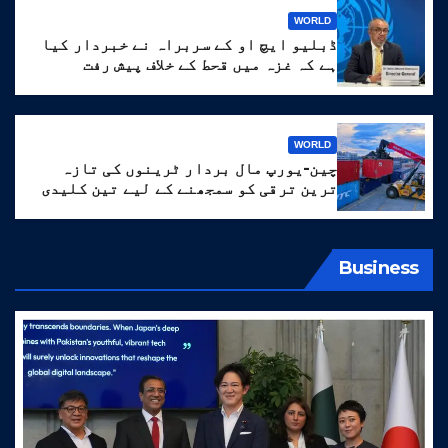
WORLD
ڈبلیو ایچ او کے سربراہ نے خبردار کیا
ہے کہ غزہ میں قحط کے خلاف پیش رفت
‘انتہائی نازک’ ہے۔
WORLD
چین-یورپ مال بردار ٹرینوں کی تازہ
ترین ترقی کو سمجھنے کے لیے تین کلیدی
الفاظ
Business