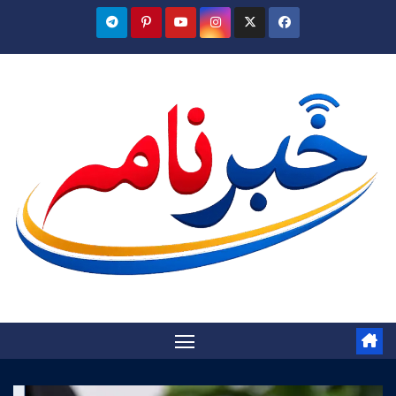
Ski
t
conten