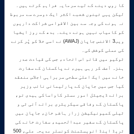
کا روپ دینے کے لیے سرمایہ فراہم کرتے ہیں۔
لیکن یہی تینوں شعبے اکثر ایک دوسرے سے مربوط
نہ ہونے کی وجہ سے بین الاقوامی شراکت داریوں
کو کامیاب نہیں ہونے دیتے۔ بدھ کے روز ایشیا
ویب3 الائنس جاپان (AWAJ) نے اسی خلا کو پُر کرنے
کی عملی کوشش کی۔
ٹوکیو میں قائم اس اتحاد، جس کی قیادت صدر
ہنزہ آصف کر رہی ہیں، نے پاکستان کے سفارت
خانے میں ایک اعلیٰ سطحی سربراہی اجلاس منعقد
کیا جس میں جاپان کے پارلیمانی نائب وزیر
برائے ڈیجیٹل امور مسٹر کاواساکی ہیدی تو،
پاکستان کے وفاقی سیکریٹری برائے آئی ٹی و
ٹیلی کمیونیکیشن زرار ہاشم خان، جاپان میں
پاکستان کے سفیر عبدالحمید، سفارت خانے کی
ٹریڈ اینڈ انویسٹمنٹ کونسلر مدیحہ علی، 500