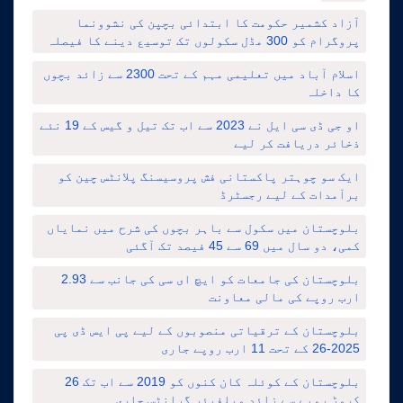
آزاد کشمیر حکومت کا ابتدائی بچپن کی نشوونما
پروگرام کو 300 مڈل سکولوں تک توسیع دینے کا فیصلہ
اسلام آباد میں تعلیمی مہم کے تحت 2300 سے زائد بچوں
کا داخلہ
او جی ڈی سی ایل نے 2023 سے اب تک تیل و گیس کے 19 نئے
ذخائر دریافت کر لیے
ایک سو چوہتر پاکستانی فش پروسیسنگ پلانٹس چین کو
برآمدات کے لیے رجسٹرڈ
بلوچستان میں سکول سے باہر بچوں کی شرح میں نمایاں
کمی، دو سال میں 69 سے 45 فیصد تک آگئی
بلوچستان کی جامعات کو ایچ ای سی کی جانب سے 2.93
ارب روپے کی مالی معاونت
بلوچستان کے ترقیاتی منصوبوں کے لیے پی ایس ڈی پی
2025-26 کے تحت 11 ارب روپے جاری
بلوچستان کے کوئلہ کان کنوں کو 2019 سے اب تک 26
کروڑ روپے سے زائد ویلفیئر گرانٹس جاری