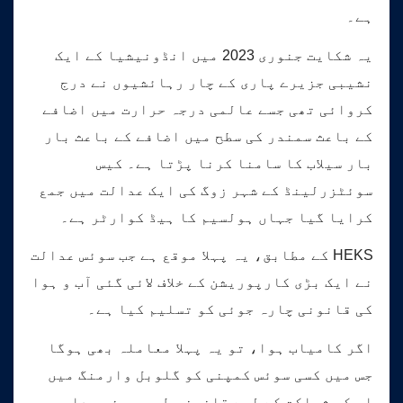
ہے۔
یہ شکایت جنوری 2023 میں انڈونیشیا کے ایک
نشیبی جزیرے پاری کے چار رہائشیوں نے درج
کروائی تھی جسے عالمی درجہ حرارت میں اضافے
کے باعث سمندر کی سطح میں اضافے کے باعث بار
بار سیلاب کا سامنا کرنا پڑتا ہے۔ کیس
سوئٹزرلینڈ کے شہر زوگ کی ایک عدالت میں جمع
کرایا گیا جہاں ہولسیم کا ہیڈ کوارٹر ہے۔
HEKS کے مطابق، یہ پہلا موقع ہے جب سوئس عدالت
نے ایک بڑی کارپوریشن کے خلاف لائی گئی آب و ہوا
کی قانونی چارہ جوئی کو تسلیم کیا ہے۔
اگر کامیاب ہوا، تو یہ پہلا معاملہ بھی ہوگا
جس میں کسی سوئس کمپنی کو گلوبل وارمنگ میں
اس کی شراکت کے لیے قانونی طور پر ذمہ دار