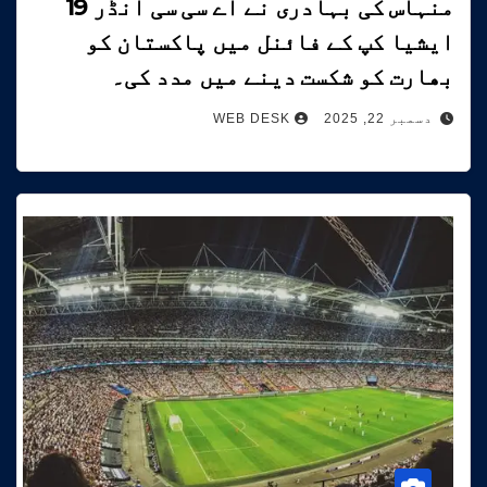
منہاس کی بہادری نے اے سی سی انڈر 19
ایشیا کپ کے فائنل میں پاکستان کو
بھارت کو شکست دینے میں مدد کی۔
دسمبر 22, 2025
WEB DESK