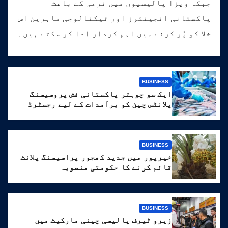
جبکہ ویزا پالیسیوں میں نرمی کے باعث
پاکستانی انجینئرز اور ٹیکنالوجی ماہرین اس
خلا کو پُر کرنے میں اہم کردار ادا کر سکتے ہیں۔
BUSINESS
ایک سو چوہتر پاکستانی فش پروسیسنگ
پلانٹس چین کو برآمدات کے لیے رجسٹرڈ
BUSINESS
خیرپور میں جدید کھجور پراسیسنگ پلانٹ
قائم کرنے کا حکومتی منصوبہ
BUSINESS
زیرو ٹیرف پالیسی چینی مارکیٹ میں