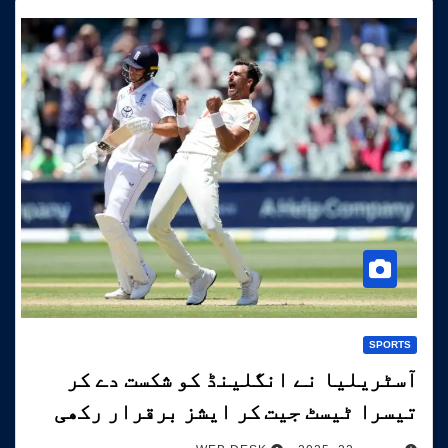
SPORTS
آسٹریلیا نے انگلینڈ کو شکست دے کر
تیسرا ٹیسٹ جیت کر ایشز برقرار رکھی