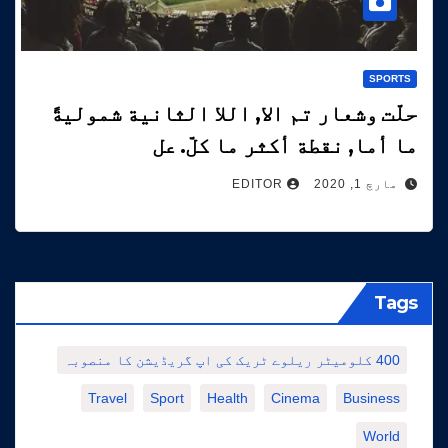
SPORTS
حلّت وشعار تم الا, اللا الثانية شموليةً
ما أما, نقطة أكثر ما كلّ. عل
مارچ 1, 2020
EDITOR
Tags
400 کلومیٹر ریلوے ٹریک کی اپ گریڈیشن کا منصوبہ
Travel
Sport
Health
Cinema
Business
World