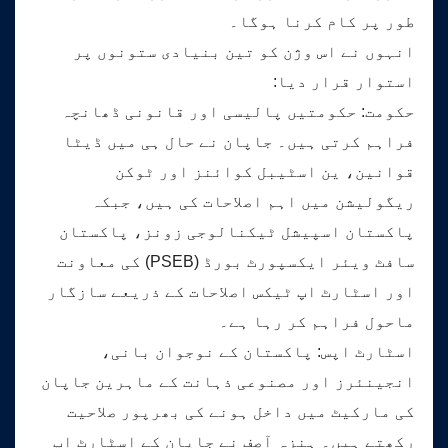
طور پر کام کرنا ہوگا۔
انہوں نے اس وژن کو تین بنیادی ستونوں پر
استوار قرار دیا:
حکومت: حکومتیں پالیسی اور قانونی ڈھانچہ
فراہم کرتی ہیں۔ جاپان نے حال ہی میں ڈیٹا
قوانین، ین اسٹیبل کوائنز اور ٹوکن
ریگولیشن میں اہم اصلاحات کی ہیں، جبکہ
پاکستان اسپیشل ٹیکنالوجی زونز، پاکستان
سافٹ ویئر ایکسپورٹ بورڈ (PSEB) کی معاونت
اور اسٹارٹ اپ ٹیکس اصلاحات کے ذریعے سازگار
ماحول فراہم کر رہا ہے۔
اسٹارٹ اپس: پاکستان کے نوجوان بانی،
انجینئرز اور مصنوعی ذہانت کے ماہرین جاپان
کی مارکیٹ میں داخل ہونے کی بھرپور صلاحیت
رکھتے ہیں۔ ہنزہ آصف نے جاپان کے اسٹارٹ اپ