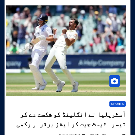
SPORTS
آسٹریلیا نے انگلینڈ کو شکست دے کر
تیسرا ٹیسٹ جیت کر ایشز برقرار رکھی