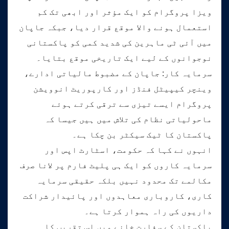
ویزا پروگرام کو ایک مؤثر اور ابھی تک کم
استعمال ہونے والا موقع قرار دیا، جبکہ جاپان
میں آئی ٹی ماہرین کی شدید کمی کو پاکستانی
نوجوانوں کے لیے ایک تاریخی موقع بتایا۔
سرمایہ کار: جاپان کے مضبوط مالیاتی ادارے،
وینچر کیپیٹل فنڈز اور کارپوریٹ انوویشن
پروگرام ایسے تیزی سے ترقی کرتے ہوئے
ماحولیاتی نظام کی تلاش میں ہیں جیسا کہ
پاکستان کا ٹیک سیکٹر بن چکا ہے۔
انہوں نے کہا کہ حکومت، اسٹارٹ اپس اور
سرمایہ کاروں کو ایک ہی پلیٹ فارم پر لانا صرف
مکالمے تک محدود نہیں بلکہ حقیقی سرمایہ
کاری، کاروباری معاہدوں اور پائیدار شراکت
داریوں کی راہ ہموار کرتا ہے۔
پاکستان کے سفارت خانے میں اس تقریب کا