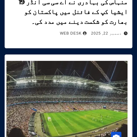
منہاس کی بہادری نے اے سی سی انڈر 19
ایشیا کپ کے فائنل میں پاکستان کو
بھارت کو شکست دینے میں مدد کی۔
دسمبر 22, 2025
WEB DESK