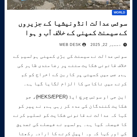
WORLD
سوئس عدالت انڈونیشیا کے جزیروں
کے سیمنٹ کمپنی کے خلاف آب و ہوا
کیس کی سماعت کرے گی۔
دسمبر 22, 2025
WEB DESK
سوئس عدالت نے سیمنٹ کی بڑی کمپنی ہولسیم کے
خلاف قانونی شکایت سننے پر رضامندی ظاہر کی
ہے، جس میں کمپنی پر کاربن کے اخراج کو کم
کرنے میں ناکامی کا الزام لگایا گیا ہے۔
این جی او سوئس چرچ ایڈ (HEKS/EPER)، جو
شکایت کنندگان کی مدد کر رہی ہے، نے پیر کو
کہا کہ عدالت نے قانونی شکایت کو تسلیم کرنے
کا فیصلہ کیا ہے۔ ہولسیم نے فیصلے کی تصدیق
کی اور کہا کہ وہ اپیل کرنے کا ارادہ رکھتا