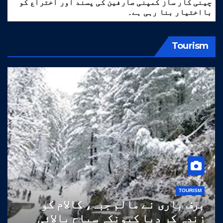
چینی کار ساز کمپنی صارفین کی پسند اور اختراع کو
بااختیار بنا رہی ہے۔
Tourism
TOURISM
برف باری نے مالم جبہ، کالام کو
زندہ کر دیا کیونکہ سیاح بالائی