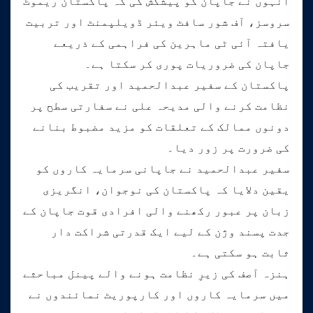
انہوں نے جاپان کو پیشکش کی کہ پاکستان ریموٹ
سروسز، آف شور سافٹ ویئر ڈویلپمنٹ اور تربیت
یافتہ آئی ٹی ماہرین کی فراہمی کے ذریعے
جاپان کی ضروریات پوری کر سکتا ہے۔
پاکستان کے سفیر عبدالحمید اور تقریب کی
نظامت کرنے والی مدیحہ علی نے سفارتی سطح پر
دونوں ممالک کے تعلقات کو مزید مضبوط بنانے
کی ضرورت پر زور دیا۔
سفیر عبدالحمید نے جاپانی سرمایہ کاروں کو
یقین دلایا کہ پاکستان کی نوجوان، انگریزی
زبان پر عبور رکھنے والی افرادی قوت جاپان کے
جدت پسند وژن کے لیے ایک قدرتی شراکت دار
ثابت ہو سکتی ہے۔
ہنزہ آصف کی زیرِ نظامت ہونے والے پینل مباحثے
میں سرمایہ کاروں اور کارپوریٹ نمائندوں نے