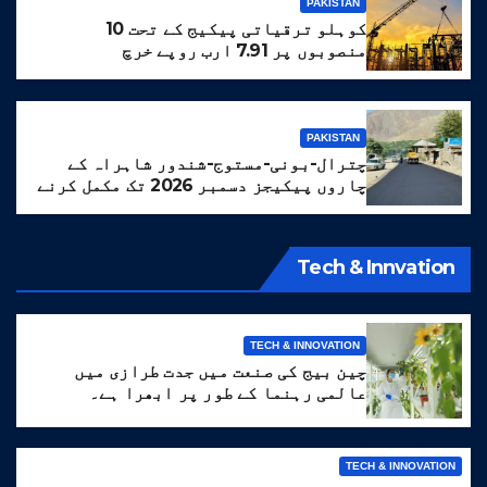
PAKISTAN
کوہلو ترقیاتی پیکیج کے تحت 10
منصوبوں پر 7.91 ارب روپے خرچ
PAKISTAN
چترال-بونی-مستوج-شندور شاہراہ کے
چاروں پیکیجز دسمبر 2026 تک مکمل کرنے
کا ہدف مقرر
Tech & Innvation
TECH & INNOVATION
چین بیج کی صنعت میں جدت طرازی میں
عالمی رہنما کے طور پر ابھرا ہے۔
TECH & INNOVATION