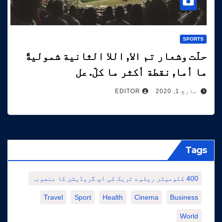
SPORTS
حلّت وشعار تم الا, اللا الثانية شموليةً
ما أما, نقطة أكثر ما كلّ. عل
مارچ 1, 2020
EDITOR
Tags
400 کلومیٹر ریلوے ٹریک کی اپ گریڈیشن کا منصوبہ
Travel
Sport
Health
Cinema
Business
World