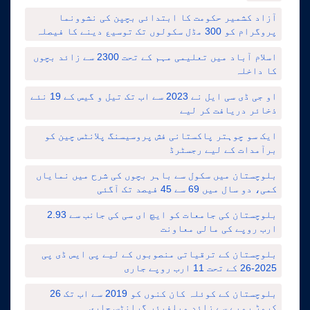
آزاد کشمیر حکومت کا ابتدائی بچپن کی نشوونما
پروگرام کو 300 مڈل سکولوں تک توسیع دینے کا فیصلہ
اسلام آباد میں تعلیمی مہم کے تحت 2300 سے زائد بچوں
کا داخلہ
او جی ڈی سی ایل نے 2023 سے اب تک تیل و گیس کے 19 نئے
ذخائر دریافت کر لیے
ایک سو چوہتر پاکستانی فش پروسیسنگ پلانٹس چین کو
برآمدات کے لیے رجسٹرڈ
بلوچستان میں سکول سے باہر بچوں کی شرح میں نمایاں
کمی، دو سال میں 69 سے 45 فیصد تک آگئی
بلوچستان کی جامعات کو ایچ ای سی کی جانب سے 2.93
ارب روپے کی مالی معاونت
بلوچستان کے ترقیاتی منصوبوں کے لیے پی ایس ڈی پی
2025-26 کے تحت 11 ارب روپے جاری
بلوچستان کے کوئلہ کان کنوں کو 2019 سے اب تک 26
کروڑ روپے سے زائد ویلفیئر گرانٹس جاری