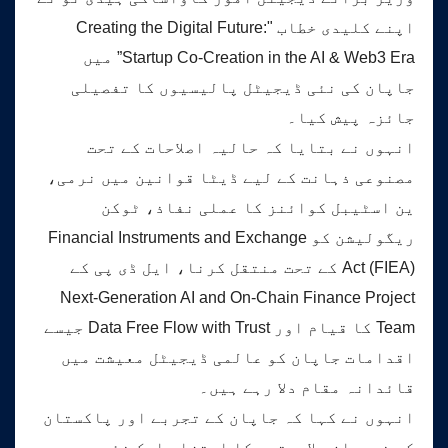
اپنے کلیدی خطاب "Creating the Digital Future:
Startup Co-Creation in the AI & Web3 Era” میں
جاپان کی نئی ڈیجیٹل پالیسیوں کا تفصیلی
جائزہ پیش کیا۔
انہوں نے بتایا کہ حالیہ اصلاحات کے تحت
مصنوعی ذہانت کے لیے ڈیٹا قوانین میں نرمی،
ین اسٹیبل کوائنز کا عملی نفاذ، ٹوکن
ریگولیشن کو Financial Instruments and Exchange
Act (FIEA) کے تحت منتقل کرنا، ایل ڈی پی کے
Next-Generation AI and On-Chain Finance Project
Team کا قیام اور Data Free Flow with Trust جیسے
اقدامات جاپان کو عالمی ڈیجیٹل معیشت میں
قائدانہ مقام دلا رہے ہیں۔
انہوں نے کہا کہ جاپان کے تجربے اور پاکستان
کی نوجوان صلاحیتوں کا امتزاج ایک نئی