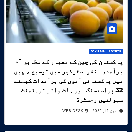
PAKISTAN
SPORTS
پاکستان کی چین کے معیار کے مطابق آم
برآمدی انفراسٹرکچر میں توسیع ، چین
میں پاکستانی آموں کی برآمدات کیلئے
32 پراسیسنگ اور ہاٹ واٹر ٹریٹمنٹ
سہولتیں رجسٹرڈ
جون 15, 2026
WEB DESK