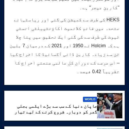
"کاربن میجر” ہے۔
HEKS کی طرف سے کمیشن کی گئی اور ریاستہائے
متحدہ میں قائم کلائمیٹ اکاؤنٹیبلٹی انسٹی
ٹیوٹ کی طرف سے کی گئی ایک تحقیق میں پتا چلا
ہے کہ Holcim نے 1950 اور 2021 کے درمیان 7 بلین
ٹن سے زیادہ کاربن ڈائی آکسائیڈ کا اخراج کیا
– اس عرصے کے دوران کل عالمی صنعتی اخراج کا
تقریباً 0.42 فیصد۔
WORLD
جاپان دنیا کے سب سے بڑے ایٹمی بجلی
گھر کو دوبارہ شروع کرنے کے لیے تیار
ہے۔