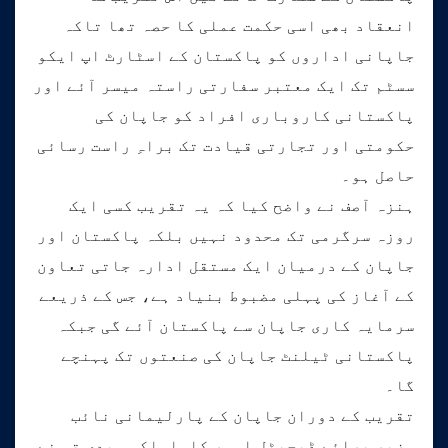
انعقاد بھی اسی حکمت عملی کا حصہ تھا تاکہ
جاپانی اداروں کو پاکستان کے اسٹارٹ اپ ایکو
سسٹم تک ایک معتبر سفارتی راستہ میسر آئے اور
پاکستانی کاروباری افراد کو جاپان کی
حکومتی اور تجارتی قیادت تک براہِ راست رسائی
حاصل ہو۔
ہنزہ آصف نے واضح کیا کہ یہ تقریب کسی ایک
روزہ سرگرمی تک محدود نہیں بلکہ پاکستان اور
جاپان کے درمیان ایک مستقل ادارہ جاتی تعاون
کے آغاز کی پہلی مضبوط بنیاد ہے، جس کے ذریعے
سرمایہ کاری جاپان سے پاکستان آئے گی جبکہ
پاکستانی ٹیلنٹ جاپان کی صنعتوں تک پہنچے
گا۔
تقریب کے دوران جاپان کے پارلیمانی نائب
وزیر برائے ڈیجیٹل امور کاواساکی ہیدی تو نے