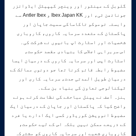
گلوبل کے مینٹور اور وینچر کیپیٹل ایڈوائزر
جوناتھن ٹی، اور Ibex Japan KK و Antler Ibex سے
وابستہ توموکو تاکاساکی سمیت جاپان اور
پاکستان کے متعدد سرمایہ کاروں، کاروباری
شخصیات اور اسٹارٹ اپ بانیوں نے شرکت کی۔
اس سربراہی اجلاس کا بنیادی مقصد حکومت،
اسٹارٹ اپس اور سرمایہ کاروں کے درمیان ایسا
مضبوط رابطہ قائم کرنا تھا جو دونوں ممالک کے
درمیان طویل المدتی جدت، سرمایہ کاری اور
ٹیکنالوجی تعاون کی بنیاد بن سکے۔
ہنزہ آصف نے پینل مباحثے کی نظامت کرتے ہوئے
واضح کیا کہ پاکستان اور جاپان کے درمیان ایک
مضبوط انوویشن کوریڈور کسی ایک ادارے یا فرد
کے ذریعے ممکن نہیں بلکہ اس کے لیے حکومت،
کاروباری شعبے اور سرمایہ کاروں کو مشترکہ