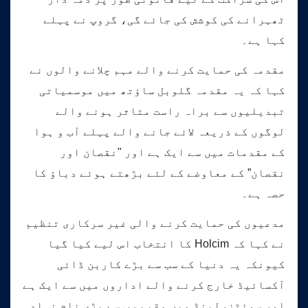
ٹھہرانے کی کوشش کی جائے گی، گروپ نے پہلے
کہا ہے۔
مقدمہ کی حمایت کرنے والے مہم چلانے والوں نے
کہا کہ یہ مقدمہ گلوبل ساؤتھ میں موسمیاتی
تبدیلیوں سے براہ راست متاثر ہونے والے
لوگوں کے ذریعہ لائے جانے والے پہلے آب و ہوا
کے مقدمات میں سے ایک ہے اور "نقصان اور
نقصان” کے معاوضے کے لئے بڑھتے ہوئے دباؤ کا
حصہ ہے۔
مدعیوں کی حمایت کرنے والی غیر سرکاری تنظیم
نے کہا کہ Holcim کا انتخاب اس لیے کیا گیا
کیونکہ یہ دنیا کے سب سے بڑے کاربن ڈائی
آکسائیڈ خارج کرنے والے اداروں میں سے ایک ہے
اور سوئٹزرلینڈ میں مقیم سب سے بڑی نام نہاد