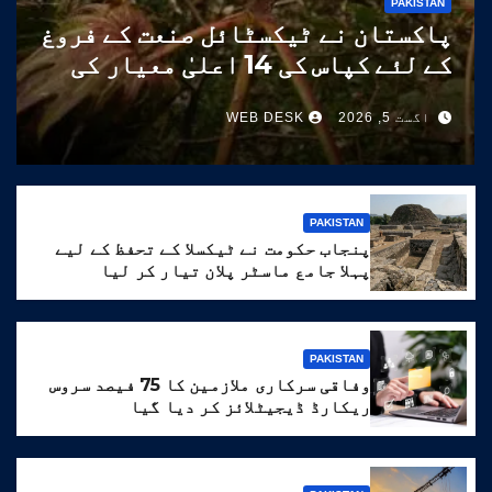
PAKISTAN
پاکستان نے ٹیکسٹائل صنعت کے فروغ
کے لئے کپاس کی 14 اعلیٰ معیار کی
اقسام تیار کر لیں
اگست 5, 2026
WEB DESK
PAKISTAN
پنجاب حکومت نے ٹیکسلا کے تحفظ کے لیے
پہلا جامع ماسٹر پلان تیار کر لیا
PAKISTAN
وفاقی سرکاری ملازمین کا 75 فیصد سروس
ریکارڈ ڈیجیٹلائز کر دیا گیا