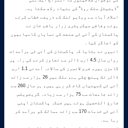
"ڈیجیٹل سلک روڈ” کی بنیاد رکھ سکتا ہے۔
اسلام آباد سے ویڈیو لنک کے ذریعے خطاب کرتے
ہوئے وفاقی سیکریٹری زرار ہاشم خان نے
پاکستان کی آئی ٹی صنعت کی نمایاں کامیابیوں
کو اجاگر کیا۔
انہوں نے بتایا کہ پاکستان کی آئی ٹی برآمدات
رواں سال 4.5 ارب ڈالر سے تجاوز کرنے کی راہ پر
گامزن ہیں، فری لانسرز کی سالانہ آمدنی 1.1 ارب
ڈالر تک پہنچ چکی ہے، ملک میں 26 ہزار سے زائد
آئی ٹی کمپنیاں کام کر رہی ہیں، ہر سال 260 سے
زائد جامعات سے 75 ہزار سے زیادہ گریجویٹس
فارغ التحصیل ہوتے ہیں جبکہ پاکستان اپنی
آئی ٹی خدمات 170 سے زائد ممالک کو برآمد کر
رہا ہے۔