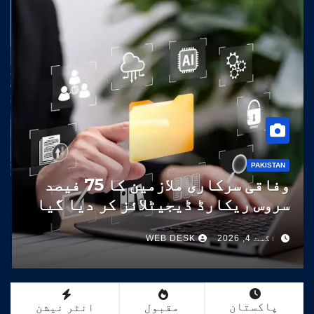
PAKISTAN
وفاقی سرکاری ملازمین کا 75 فیصد
سروس ریکارڈ ڈیجیٹلائز کر دیا گیا
اگست 4, 2026
WEB DESK
پاکستان
مقبول
انٹر نیشن