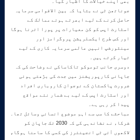
بھی اپنے خیالات کا اظہار کیا۔
جوناتھن ٹی نے بتایا کہ بین الاقوامی سرمایہ
حاصل کرنے کے لیے ابھرتے ہوئے ممالک کے
اسٹارٹ اپس کو کن معیارات پر پورا اترنا ہوگا
اور کس طرح ایکسلریشن پروگرامز اور
مینٹورشپ انہیں عالمی سرمایہ کاری کے لیے
تیار کرتے ہیں۔
دوسری جانب توموکو تاکاساکی نے وضاحت کی کہ
جاپانی کارپوریشنز میں جدت کی بڑھتی ہوئی
ضرورت پاکستان کے نوجوان کاروباری افراد
اور اسٹارٹ اپس کے لیے بے شمار نئے مواقع
پیدا کر رہی ہے۔
مباحثے کا سب سے اہم موضوع انسانی وسائل تھا۔
شرکاء نے نشاندہی کی کہ 2030 تک جاپان کو
لاکھوں آئی ٹی انجینئرز کی کمی کا سامنا ہوگا،