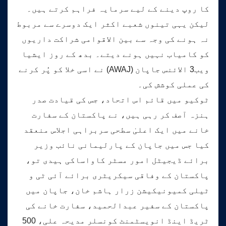
کا روپ دینے کے لیے سرمایہ فراہم کرتے ہیں۔
لیکن یہی تینوں شعبے اکثر ایک دوسرے سے مربوط
نہ ہونے کی وجہ سے بین الاقوامی شراکت داریوں
کو کامیاب نہیں ہونے دیتے۔ بدھ کے روز ایشیا
ویب3 الائنس جاپان (AWAJ) نے اسی خلا کو پُر کرنے
کی عملی کوشش کی۔
ٹوکیو میں قائم اس اتحاد، جس کی قیادت صدر
ہنزہ آصف کر رہی ہیں، نے پاکستان کے سفارت
خانے میں ایک اعلیٰ سطحی سربراہی اجلاس منعقد
کیا جس میں جاپان کے پارلیمانی نائب وزیر
برائے ڈیجیٹل امور مسٹر کاواساکی ہیدی تو،
پاکستان کے وفاقی سیکریٹری برائے آئی ٹی و
ٹیلی کمیونیکیشن زرار ہاشم خان، جاپان میں
پاکستان کے سفیر عبدالحمید، سفارت خانے کی
ٹریڈ اینڈ انویسٹمنٹ کونسلر مدیحہ علی، 500