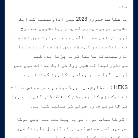
ہے۔
یہ شکایت جنوری 2023 میں انڈونیشیا کے ایک
نشیبی جزیرے پاری کے چار رہائشیوں نے درج
کروائی تھی جسے عالمی درجہ حرارت میں اضافے
کے باعث سمندر کی سطح میں اضافے کے باعث بار
بار سیلاب کا سامنا کرنا پڑتا ہے۔ کیس
سوئٹزرلینڈ کے شہر زوگ کی ایک عدالت میں جمع
کرایا گیا جہاں ہولسیم کا ہیڈ کوارٹر ہے۔
HEKS کے مطابق، یہ پہلا موقع ہے جب سوئس عدالت
نے ایک بڑی کارپوریشن کے خلاف لائی گئی آب و ہوا
کی قانونی چارہ جوئی کو تسلیم کیا ہے۔
اگر کامیاب ہوا، تو یہ پہلا معاملہ بھی ہوگا
جس میں کسی سوئس کمپنی کو گلوبل وارمنگ میں
اس کی شراکت کے لیے قانونی طور پر ذمہ دار