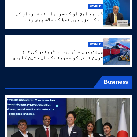
WORLD
ڈبلیو ایچ او کے سربراہ نے خبردار کیا
ہے کہ غزہ میں قحط کے خلاف پیش رفت
‘انتہائی نازک’ ہے۔
WORLD
چین-یورپ مال بردار ٹرینوں کی تازہ
ترین ترقی کو سمجھنے کے لیے تین کلیدی
الفاظ
Business