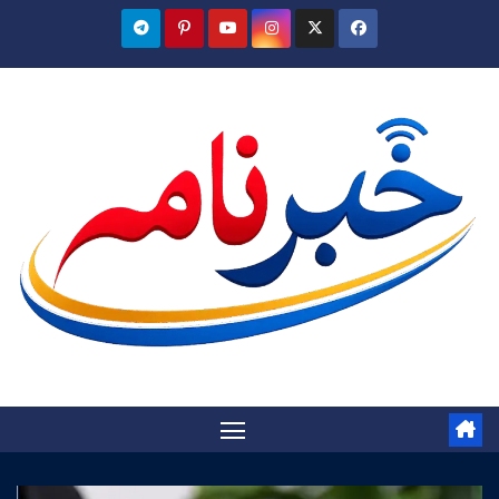
Ski
t
conten