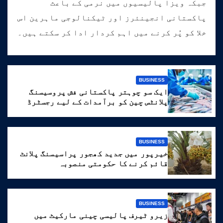
جبکہ ویزا پالیسیوں میں نرمی کے باعث
پاکستانی انجینئرز اور ٹیکنالوجی ماہرین اس
خلا کو پُر کرنے میں اہم کردار ادا کر سکتے ہیں۔
BUSINESS
ایک سو چوہتر پاکستانی فش پروسیسنگ
پلانٹس چین کو برآمدات کے لیے رجسٹرڈ
BUSINESS
خیرپور میں جدید کھجور پراسیسنگ پلانٹ
قائم کرنے کا حکومتی منصوبہ
BUSINESS
زیرو ٹیرف پالیسی چینی مارکیٹ میں