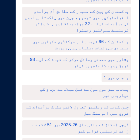
پاکستان کی چین کے معیار کے مطابق آم برآمدی
انفراسٹرکچر میں توسیع ، چین میں پاکستانی آموں
کی برآمدات کیلئے 32 پراسیسنگ اور ہاٹ واٹر
ٹریٹمنٹ سہولتیں رجسٹرڈ
پاکستان کے 96 فیصد ہائر سیکنڈری سکولوں میں
بنیادی سہولیات دستیاب ہیں،رپورٹ
پشاور میں معدنی وسائل مرکز کے قیام کے لیے 98
کروڑ روپے کا منصوبہ تیار
پنجاب میں 1
پنجاب میں مون سون سے قبل سیلاب سے بچاؤ کی
تیاریاں تیز
چین کے ساتھ ویکسین تعاون لائیو سٹاک برآمدات کے
فروغ میں اہم سنگ میل
ڈیجی اسکلز نے مالی سال 26-2025میں 51 لاکھ سے
زائد تربیتیں فراہم کیں