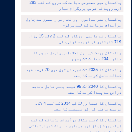
پاکستان میں مصنوعی ذہانت کے فروغ کے لئے 283
ارب روپے کا قومی پروگرام تیار
پاکستان نئی منڈیوں اور تجارتی راستوں سے چاول
برآمدات بڑھانے کے لیے سرگرم
پاکستان نے عالمی روزگار کے لئے 2 لاکھ 15 ہزار
719 کارکنوں کو تربیت فراہم کی
پاکستان پوسٹ کی بین الاقوامی پارسل سروس کا
دائرہ 204 ممالک تک وسیع
پاکستان کا 2035 تک خوردنی تیل میں 70 فیصد خود
کفالت حاصل کرنے کا ہدف
پاکستان کا 2040 تک 95 فیصد بجلی قابلِ تجدید
ذرائع سے پیدا کرنے کا ہدف
پاکستان کا فیفا ورلڈ کپ 2034 کے لیے 4 لاکھ
تربیت یافتہ کارکن بھیجنے کا ہدف
پاکستان کا لائیو سٹاک برآمدات بڑھانے کے لیے
ایکسپورٹ زونز اور بیماری سے پاک کمپارٹمنٹس
قائم کرنے کا منصوبہ