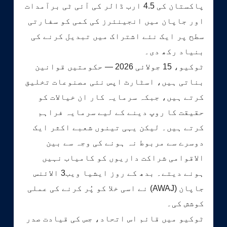
پاکستان کی 4.5 ارب ڈالر کی آئی ٹی برآمدات
اور جاپان میں انجینئرز کی کمی کو سفارتی
سطح پر ایک نئے اشتراک میں تبدیل کرنے کی
بنیاد رکھ دی۔
ٹوکیو، 15 جولائی 2026 — حکومتیں قوانین
بناتی ہیں، اسٹارٹ اپس نئی مصنوعات تخلیق
کرتے ہیں، جبکہ سرمایہ کار ان خیالات کو
حقیقت کا روپ دینے کے لیے سرمایہ فراہم
کرتے ہیں۔ لیکن یہی تینوں شعبے اکثر ایک
دوسرے سے مربوط نہ ہونے کی وجہ سے بین
الاقوامی شراکت داریوں کو کامیاب نہیں
ہونے دیتے۔ بدھ کے روز ایشیا ویب3 الائنس
جاپان (AWAJ) نے اسی خلا کو پُر کرنے کی عملی
کوشش کی۔
ٹوکیو میں قائم اس اتحاد، جس کی قیادت صدر