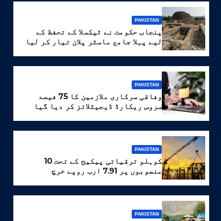
PAKISTAN
پنجاب حکومت نے ٹیکسلا کے تحفظ کے
لیے پہلا جامع ماسٹر پلان تیار کر لیا
PAKISTAN
وفاقی سرکاری ملازمین کا 75 فیصد
سروس ریکارڈ ڈیجیٹلائز کر دیا گیا
PAKISTAN
کوہلو ترقیاتی پیکیج کے تحت 10
منصوبوں پر 7.91 ارب روپے خرچ
PAKISTAN