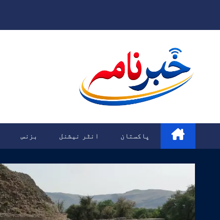
Ski
t
conten
پاکستان
انٹر نیشنل
بزنس