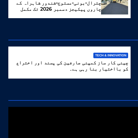
چترال-بونی-مستوج-شندور شاہراہ کے
چاروں پیکیجز دسمبر 2026 تک مکمل
کرنے کا ہدف مقرر
TECH & INNOVATION
چینی کار ساز کمپنی صارفین کی پسند اور اختراع
کو بااختیار بنا رہی ہے۔