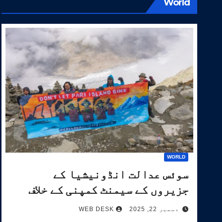
World
WORLD
سوئس عدالت انڈونیشیا کے
جزیروں کے سیمنٹ کمپنی کے خلاف
آب و ہوا کیس کی سماعت کرے گی۔
دسمبر 22, 2025
WEB DESK