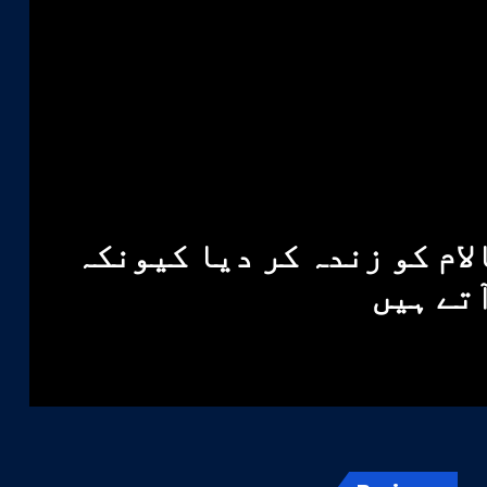
لام کو زندہ کر دیا کیونکہ
آتے ہیں