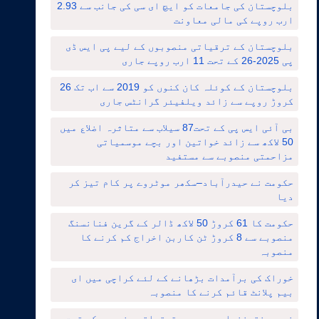
بلوچستان کی جامعات کو ایچ ای سی کی جانب سے 2.93
ارب روپے کی مالی معاونت
بلوچستان کے ترقیاتی منصوبوں کے لیے پی ایس ڈی
پی 2025-26 کے تحت 11 ارب روپے جاری
بلوچستان کے کوئلہ کان کنوں کو 2019 سے اب تک 26
کروڑ روپے سے زائد ویلفیئر گرانٹس جاری
بی آئی ایس پی کے تحت87 سیلاب سے متاثرہ اضلاع میں
50 لاکھ سے زائد خواتین اور بچے موسمیاتی
مزاحمتی منصوبے سے مستفید
حکومت نے حیدرآباد–سکھر موٹروے پر کام تیز کر
دیا
حکومت کا 61 کروڑ 50 لاکھ ڈالر کے گرین فنانسنگ
منصوبے سے 8 کروڑ ٹن کاربن اخراج کم کرنے کا
منصوبہ
خوراک کی برآمدات بڑھانے کے لئے کراچی میں ای
بیم پلانٹ قائم کرنے کا منصوبہ
خیبرپختونخوا میں دیہی ترقیاتی منصوبے کے تحت