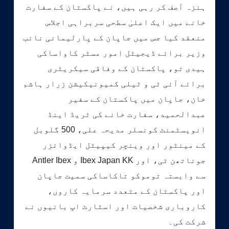
ہنزہ آصف کر رہی ہیں، نے پاکستان کے سفارت
خانے میں ایک اعلیٰ سطحی سربراہی اجلاس
منعقد کیا جس میں جاپان کے پارلیمانی نائب
وزیر برائے ڈیجیٹل امور مسٹر کاواساکی
ہیدی تو، پاکستان کے وفاقی سیکریٹری
برائے آئی ٹی و ٹیلی کمیونیکیشن زرار ہاشم
خان، جاپان میں پاکستان کے سفیر
عبدالحمید، سفارت خانے کی ٹریڈ اینڈ
انویسٹمنٹ کونسلر مدیحہ علی، 500 گلوبل
کے مینٹور اور وینچر کیپیٹل ایڈوائزر
جوناتھن ٹی، اور Ibex Japan KK و Antler Ibex
سے وابستہ توموکو تاکاساکی سمیت جاپان
اور پاکستان کے متعدد سرمایہ کاروں،
کاروباری شخصیات اور اسٹارٹ اپ بانیوں نے
شرکت کی۔