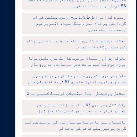
58 کروڑ روپے سے زائد خرچ
ریلوے کے ایم ایل-1 لانڈھی–روہڑی سیکشن کی اپ
گریڈیشن پر کام تیز ، سنگِ بنیاد اکتوبر میں
رکھنے کا ہدف مقرر
محکمہ موسمیات کا پورے ملک کو جدید موسمی ریڈار
کوریج میں لانے کا منصوبہ
معرکہ حق اور بنیان مرصوص کاایک سال مکمل ہونا
پوری قوم کے لیے باعث فخر ہے۔ساجدہ فاروق تار
ملک بھر میں لڑکیوں کے لیے تعلیمی مواقع میں
مسلسل بہتری، اسکول حاضری 57 فیصد تک پہنچ گئی
نیشنل ووکیشنل اینڈ ٹیکنیکل ٹریننگ کمیشن نے 2
پاکستان بھر میں 57 ہزار سے زائد بی ٹی ایس
فعال، ٹیلی کام شعبے میں توسیع کا عمل تیز
پاکستان میں ماحولیاتی مہارتوں کی تربیت کے لیے
گرین یونیورسٹی قائم کی جائے گی