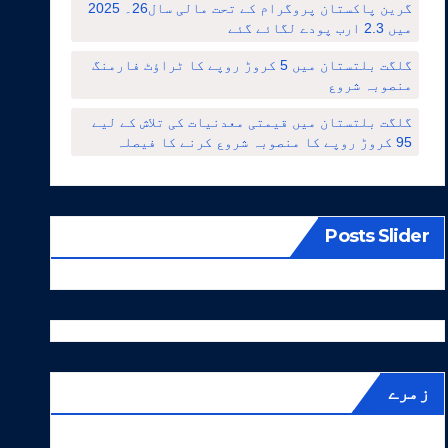
گرین پاکستان پروگرام کے تحت مالی سال26۔ 2025
میں 2.3 ارب پودے لگائے گئے
گلگت بلتستان میں 5 کروڑ روپے کا ٹراؤٹ فارمنگ
منصوبہ شروع
گلگت بلتستان میں قیمتی معدنیات کی تلاش کے لیے
95 کروڑ روپے کا منصوبہ شروع کرنے کا فیصلہ
Posts Slider
زمرے