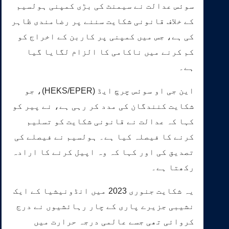
سوئس عدالت نے سیمنٹ کی بڑی کمپنی ہولسیم
کے خلاف قانونی شکایت سننے پر رضامندی ظاہر
کی ہے، جس میں کمپنی پر کاربن کے اخراج کو
کم کرنے میں ناکامی کا الزام لگایا گیا
ہے۔
این جی او سوئس چرچ ایڈ (HEKS/EPER)، جو
شکایت کنندگان کی مدد کر رہی ہے، نے پیر کو
کہا کہ عدالت نے قانونی شکایت کو تسلیم
کرنے کا فیصلہ کیا ہے۔ ہولسیم نے فیصلے کی
تصدیق کی اور کہا کہ وہ اپیل کرنے کا ارادہ
رکھتا ہے۔
یہ شکایت جنوری 2023 میں انڈونیشیا کے ایک
نشیبی جزیرے پاری کے چار رہائشیوں نے درج
کروائی تھی جسے عالمی درجہ حرارت میں