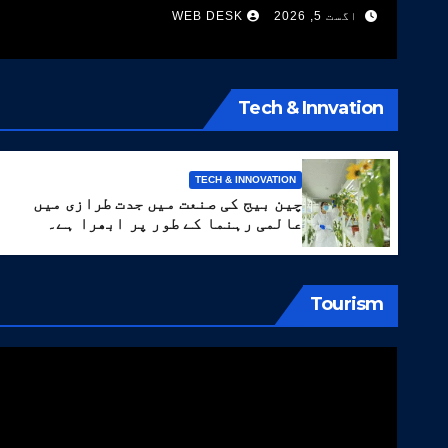
اگست 5, 2026
WEB DESK
کی اقسام تیار کر لیں
Tech & Innvation
TECH & INNOVATION
چین بیج کی صنعت میں جدت طرازی میں
عالمی رہنما کے طور پر ابھرا ہے۔
Tourism