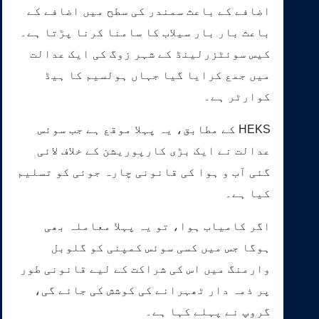
اضافے کے باعث سمندر کی سطح میں اضافے کے
باعث بار بار سیلاب کا سامنا کرنا پڑتا ہے۔
کیس سوئٹزرلینڈ کے شہر زوگ کی ایک عدالت
میں جمع کرایا گیا جہاں ہولسیم کا ہیڈ
کوارٹر ہے۔
HEKS کے مطابق، یہ پہلا موقع ہے جب سوئس
عدالت نے ایک بڑی کارپوریشن کے خلاف لائی
گئی آب و ہوا کی قانونی چارہ جوئی کو تسلیم
کیا ہے۔
اگر کامیاب ہوا، تو یہ پہلا معاملہ بھی
ہوگا جس میں کسی سوئس کمپنی کو گلوبل
وارمنگ میں اس کی شراکت کے لیے قانونی طور
پر ذمہ دار ٹھہرانے کی کوشش کی جائے گی،
گروپ نے پہلے کہا ہے۔