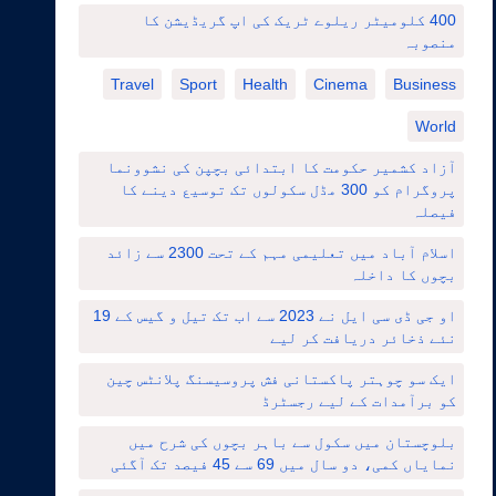
400 کلومیٹر ریلوے ٹریک کی اپ گریڈیشن کا
منصوبہ
Travel
Sport
Health
Cinema
Business
World
آزاد کشمیر حکومت کا ابتدائی بچپن کی نشوونما
پروگرام کو 300 مڈل سکولوں تک توسیع دینے کا
فیصلہ
اسلام آباد میں تعلیمی مہم کے تحت 2300 سے زائد
بچوں کا داخلہ
او جی ڈی سی ایل نے 2023 سے اب تک تیل و گیس کے 19
نئے ذخائر دریافت کر لیے
ایک سو چوہتر پاکستانی فش پروسیسنگ پلانٹس چین
کو برآمدات کے لیے رجسٹرڈ
بلوچستان میں سکول سے باہر بچوں کی شرح میں
نمایاں کمی، دو سال میں 69 سے 45 فیصد تک آگئی