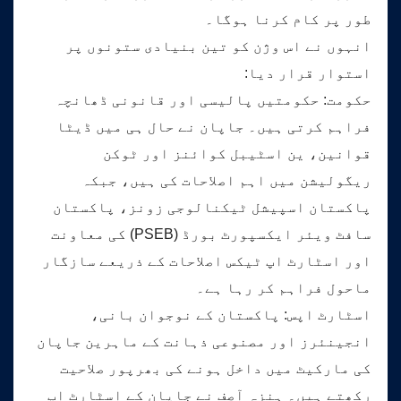
طور پر کام کرنا ہوگا۔
انہوں نے اس وژن کو تین بنیادی ستونوں پر
استوار قرار دیا:
حکومت: حکومتیں پالیسی اور قانونی ڈھانچہ
فراہم کرتی ہیں۔ جاپان نے حال ہی میں ڈیٹا
قوانین، ین اسٹیبل کوائنز اور ٹوکن
ریگولیشن میں اہم اصلاحات کی ہیں، جبکہ
پاکستان اسپیشل ٹیکنالوجی زونز، پاکستان
سافٹ ویئر ایکسپورٹ بورڈ (PSEB) کی معاونت
اور اسٹارٹ اپ ٹیکس اصلاحات کے ذریعے سازگار
ماحول فراہم کر رہا ہے۔
اسٹارٹ اپس: پاکستان کے نوجوان بانی،
انجینئرز اور مصنوعی ذہانت کے ماہرین جاپان
کی مارکیٹ میں داخل ہونے کی بھرپور صلاحیت
رکھتے ہیں۔ ہنزہ آصف نے جاپان کے اسٹارٹ اپ