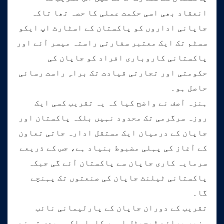
انعقاد بھی اسی حکمت عملی کا حصہ تھا تاکہ
جاپانی اداروں کو پاکستان کے اسٹارٹ اپ ایکو
سسٹم تک ایک معتبر سفارتی راستہ میسر آئے اور
پاکستانی کاروباری افراد کو جاپان کی
حکومتی اور تجارتی قیادت تک براہِ راست رسائی
حاصل ہو۔
ہنزہ آصف نے واضح کیا کہ یہ تقریب کسی ایک
روزہ سرگرمی تک محدود نہیں بلکہ پاکستان اور
جاپان کے درمیان ایک مستقل ادارہ جاتی تعاون
کے آغاز کی پہلی مضبوط بنیاد ہے، جس کے ذریعے
سرمایہ کاری جاپان سے پاکستان آئے گی جبکہ
پاکستانی ٹیلنٹ جاپان کی صنعتوں تک پہنچے
گا۔
تقریب کے دوران جاپان کے پارلیمانی نائب
وزیر برائے ڈیجیٹل امور کاواساکی ہیدی تو نے