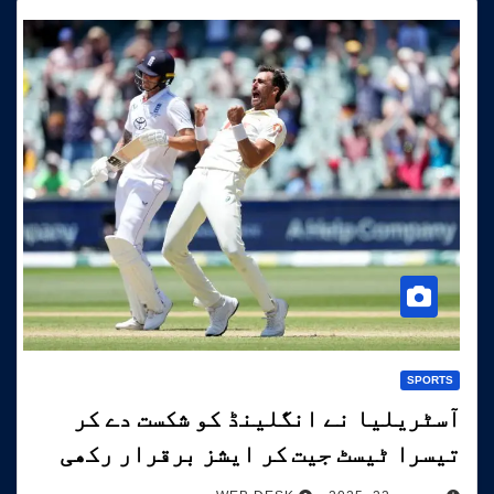
SPORTS
آسٹریلیا نے انگلینڈ کو شکست دے کر
تیسرا ٹیسٹ جیت کر ایشز برقرار رکھی