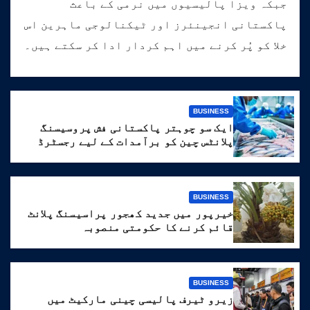
جبکہ ویزا پالیسیوں میں نرمی کے باعث
پاکستانی انجینئرز اور ٹیکنالوجی ماہرین اس
خلا کو پُر کرنے میں اہم کردار ادا کر سکتے ہیں۔
BUSINESS
ایک سو چوہتر پاکستانی فش پروسیسنگ
پلانٹس چین کو برآمدات کے لیے رجسٹرڈ
BUSINESS
خیرپور میں جدید کھجور پراسیسنگ پلانٹ
قائم کرنے کا حکومتی منصوبہ
BUSINESS
زیرو ٹیرف پالیسی چینی مارکیٹ میں