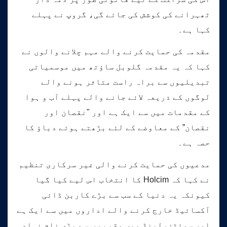
ٹھہرانے کی کوشش کی جائے گی، گروپ نے پہلے
کہا ہے۔
مقدمہ کی حمایت کرنے والے مہم چلانے والوں نے
کہا کہ یہ مقدمہ گلوبل ساؤتھ میں موسمیاتی
تبدیلیوں سے براہ راست متاثر ہونے والے
لوگوں کے ذریعہ لائے جانے والے پہلے آب و ہوا
کے مقدمات میں سے ایک ہے اور "نقصان اور
نقصان” کے معاوضے کے لئے بڑھتے ہوئے دباؤ کا
حصہ ہے۔
مدعیوں کی حمایت کرنے والی غیر سرکاری تنظیم
نے کہا کہ Holcim کا انتخاب اس لیے کیا گیا
کیونکہ یہ دنیا کے سب سے بڑے کاربن ڈائی
آکسائیڈ خارج کرنے والے اداروں میں سے ایک ہے
اور سوئٹزرلینڈ میں مقیم سب سے بڑی نام نہاد