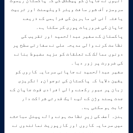
انہوں نے جاپان کو پیشکش کی کہ پاکستان ریموٹ
سروسز، آف شور سافٹ ویئر ڈویلپمنٹ اور تربیت
یافتہ آئی ٹی ماہرین کی فراہمی کے ذریعے
جاپان کی ضروریات پوری کر سکتا ہے۔
پاکستان کے سفیر عبدالحمید اور تقریب کی
نظامت کرنے والی مدیحہ علی نے سفارتی سطح پر
دونوں ممالک کے تعلقات کو مزید مضبوط بنانے
کی ضرورت پر زور دیا۔
سفیر عبدالحمید نے جاپانی سرمایہ کاروں کو
یقین دلایا کہ پاکستان کی نوجوان، انگریزی
زبان پر عبور رکھنے والی افرادی قوت جاپان کے
جدت پسند وژن کے لیے ایک قدرتی شراکت دار
ثابت ہو سکتی ہے۔
ہنزہ آصف کی زیرِ نظامت ہونے والے پینل مباحثے
میں سرمایہ کاروں اور کارپوریٹ نمائندوں نے