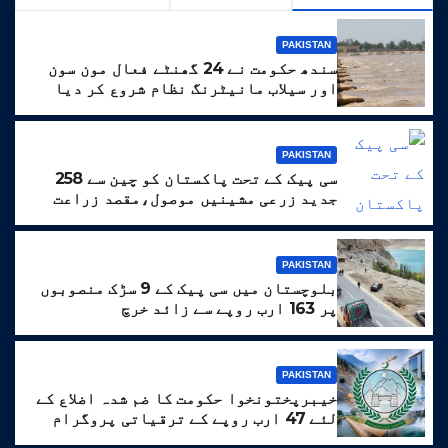
PAKISTAN
سندھ حکومت نے 24 گھنٹے فعال مون سون
اور سیلاب مانیٹرنگ نظام شروع کر دیا
PAKISTAN
سی پیک کے تحت پاکستان کو چین سے 258
جدید زرعی مشینیں موصول،مقصد زراعت
کو جدید خطوط پر فروغ دینا ہے
PAKISTAN
بلوچستان میں سی پیک کے 9 سڑک منصوبوں
پر 163 ارب روپے سے زائد خرچ
PAKISTAN
خیبرپختونخوا حکومت کا ضم شدہ اضلاع کے
لئے 47 ارب روپے کے ترقیاتی پروگرام
کا منصوبہ