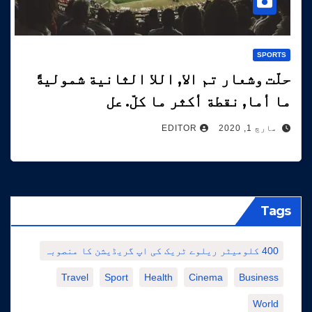
SPORTS
حلّت وشعار تم الا, اللا الثانية شموليةً
ما أما, نقطة أكثر ما كلّ. عل
مارچ 1, 2020
EDITOR
Tags
400 کلومیٹر ریلوے ٹریک کی اپ گریڈیشن کا منصوبہ
Travel
Sport
Health
Cinema
Business
World