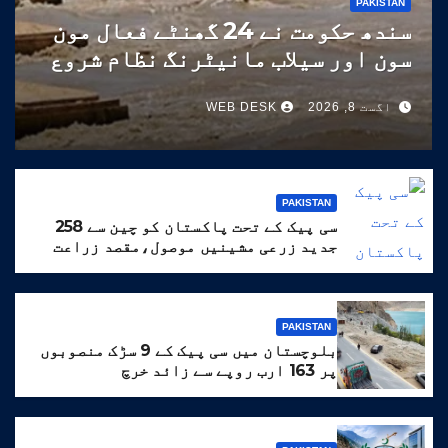
PAKISTAN
سندھ حکومت نے 24 گھنٹے فعال مون
سون اور سیلاب مانیٹرنگ نظام شروع
کر دیا
اگست 8, 2026
WEB DESK
PAKISTAN
سی پیک کے تحت پاکستان کو چین سے 258
جدید زرعی مشینیں موصول،مقصد زراعت
کو جدید خطوط پر فروغ دینا ہے
PAKISTAN
بلوچستان میں سی پیک کے 9 سڑک منصوبوں
پر 163 ارب روپے سے زائد خرچ