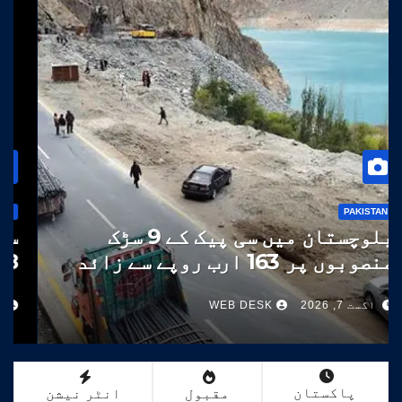
PAKISTAN
بلوچستان میں سی پیک کے 9 سڑک
منصوبوں پر 163 ارب روپے سے زائد
خرچ
اگست 7, 2026
WEB DESK
پاکستان
مقبول
انٹر نیشن