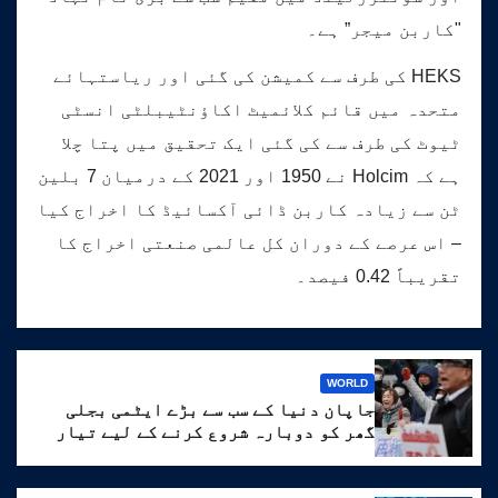
"کاربن میجر” ہے۔
HEKS کی طرف سے کمیشن کی گئی اور ریاستہائے
متحدہ میں قائم کلائمیٹ اکاؤنٹیبلٹی انسٹی
ٹیوٹ کی طرف سے کی گئی ایک تحقیق میں پتا چلا
ہے کہ Holcim نے 1950 اور 2021 کے درمیان 7 بلین
ٹن سے زیادہ کاربن ڈائی آکسائیڈ کا اخراج کیا
– اس عرصے کے دوران کل عالمی صنعتی اخراج کا
تقریباً 0.42 فیصد۔
WORLD
جاپان دنیا کے سب سے بڑے ایٹمی بجلی
گھر کو دوبارہ شروع کرنے کے لیے تیار
ہے۔