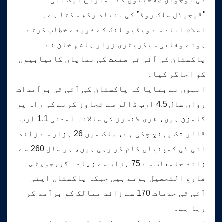
"ڈیجیٹل سلک روڈ” کی بنیاد رکھ سکتا ہے۔
اسلام آباد سے ویڈیو لنک کے ذریعے خطاب کرتے
ہوئے وفاقی سیکریٹری زرار ہاشم خان نے
پاکستان کی آئی ٹی صنعت کی نمایاں کامیابیوں
کو اجاگر کیا۔
انہوں نے بتایا کہ پاکستان کی آئی ٹی برآمدات
رواں سال 4.5 ارب ڈالر سے تجاوز کرنے کی راہ پر
گامزن ہیں، فری لانسرز کی سالانہ آمدنی 1.1 ارب
ڈالر تک پہنچ چکی ہے، ملک میں 26 ہزار سے زائد
آئی ٹی کمپنیاں کام کر رہی ہیں، ہر سال 260 سے
زائد جامعات سے 75 ہزار سے زیادہ گریجویٹس
فارغ التحصیل ہوتے ہیں جبکہ پاکستان اپنی
آئی ٹی خدمات 170 سے زائد ممالک کو برآمد کر
رہا ہے۔