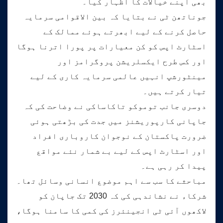
بھی اپنے خیالات کا اظہار کیا۔
جوناتھن ٹی نے بتایا کہ بین الاقوامی سرمایہ
حاصل کرنے کے لیے ابھرتے ہوئے ممالک کے
اسٹارٹ اپس کو کن معیارات پر پورا اترنا ہوگا
اور کس طرح ایکسلریشن پروگرامز اور
مینٹورشپ انہیں عالمی سرمایہ کاری کے لیے
تیار کرتے ہیں۔
دوسری جانب توموکو تاکاساکی نے وضاحت کی کہ
جاپانی کارپوریشنز میں جدت کی بڑھتی ہوئی
ضرورت پاکستان کے نوجوان کاروباری افراد
اور اسٹارٹ اپس کے لیے بے شمار نئے مواقع
پیدا کر رہی ہے۔
مباحثے کا سب سے اہم موضوع انسانی وسائل تھا۔
شرکاء نے نشاندہی کی کہ 2030 تک جاپان کو
لاکھوں آئی ٹی انجینئرز کی کمی کا سامنا ہوگا،