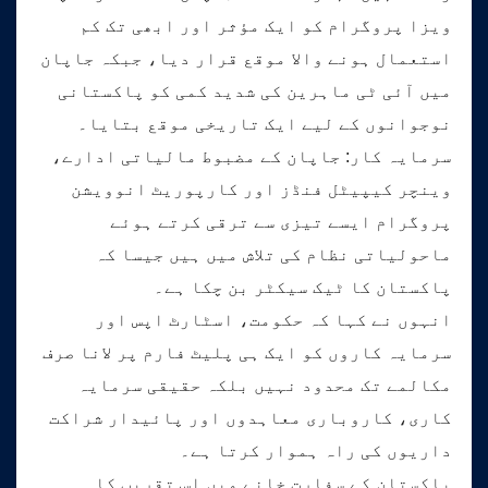
ویزا پروگرام کو ایک مؤثر اور ابھی تک کم
استعمال ہونے والا موقع قرار دیا، جبکہ جاپان
میں آئی ٹی ماہرین کی شدید کمی کو پاکستانی
نوجوانوں کے لیے ایک تاریخی موقع بتایا۔
سرمایہ کار: جاپان کے مضبوط مالیاتی ادارے،
وینچر کیپیٹل فنڈز اور کارپوریٹ انوویشن
پروگرام ایسے تیزی سے ترقی کرتے ہوئے
ماحولیاتی نظام کی تلاش میں ہیں جیسا کہ
پاکستان کا ٹیک سیکٹر بن چکا ہے۔
انہوں نے کہا کہ حکومت، اسٹارٹ اپس اور
سرمایہ کاروں کو ایک ہی پلیٹ فارم پر لانا صرف
مکالمے تک محدود نہیں بلکہ حقیقی سرمایہ
کاری، کاروباری معاہدوں اور پائیدار شراکت
داریوں کی راہ ہموار کرتا ہے۔
پاکستان کے سفارت خانے میں اس تقریب کا