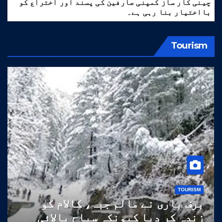
چینی کار ساز کمپنی صارفین کی پسند اور اختراع کو
بااختیار بنا رہی ہے۔
Tourism
TOURISM
برف باری نے مالم جبہ، کالام کو
زندہ کر دیا کیونکہ سیاح بالائی