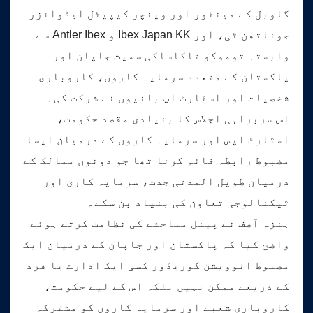
گلوبل کے مینٹور اور وینچر کیپیٹل ایڈوائزر
جوناتھن ٹی، اور Ibex Japan KK و Antler Ibex سے
وابستہ توموکو تاکاساکی سمیت جاپان اور
پاکستان کے متعدد سرمایہ کاروں، کاروباری
شخصیات اور اسٹارٹ اپ بانیوں نے شرکت کی۔
اس سربراہی اجلاس کا بنیادی مقصد حکومت،
اسٹارٹ اپس اور سرمایہ کاروں کے درمیان ایسا
مضبوط رابطہ قائم کرنا تھا جو دونوں ممالک کے
درمیان طویل المدتی جدت، سرمایہ کاری اور
ٹیکنالوجی تعاون کی بنیاد بن سکے۔
ہنزہ آصف نے پینل مباحثے کی نظامت کرتے ہوئے
واضح کیا کہ پاکستان اور جاپان کے درمیان ایک
مضبوط انوویشن کوریڈور کسی ایک ادارے یا فرد
کے ذریعے ممکن نہیں بلکہ اس کے لیے حکومت،
کاروباری شعبے اور سرمایہ کاروں کو مشترکہ