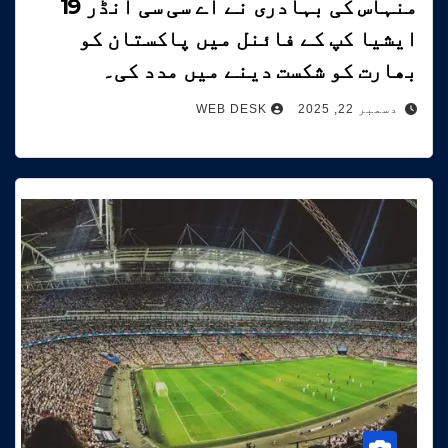
منہاس کی بہادری نے اے سی سی انڈر 19
ایشیا کپ کے فائنل میں پاکستان کو
بھارت کو شکست دینے میں مدد کی۔
دسمبر 22, 2025
WEB DESK