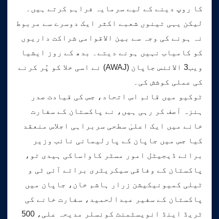
کا روپ دینے کے لیے سرمایہ فراہم کرتے ہیں۔
لیکن یہی تینوں شعبے اکثر ایک دوسرے سے مربوط
نہ ہونے کی وجہ سے بین الاقوامی شراکت داریوں
کو کامیاب نہیں ہونے دیتے۔ بدھ کے روز ایشیا
ویب3 الائنس جاپان (AWAJ) نے اسی خلا کو پُر کرنے
کی عملی کوشش کی۔
ٹوکیو میں قائم اس اتحاد، جس کی قیادت صدر
ہنزہ آصف کر رہی ہیں، نے پاکستان کے سفارت
خانے میں ایک اعلیٰ سطحی سربراہی اجلاس منعقد
کیا جس میں جاپان کے پارلیمانی نائب وزیر
برائے ڈیجیٹل امور مسٹر کاواساکی ہیدی تو،
پاکستان کے وفاقی سیکریٹری برائے آئی ٹی و
ٹیلی کمیونیکیشن زرار ہاشم خان، جاپان میں
پاکستان کے سفیر عبدالحمید، سفارت خانے کی
ٹریڈ اینڈ انویسٹمنٹ کونسلر مدیحہ علی، 500