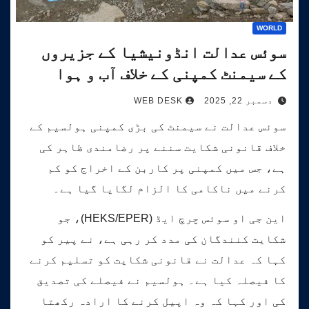
WORLD
سوئس عدالت انڈونیشیا کے جزیروں
کے سیمنٹ کمپنی کے خلاف آب و ہوا
کیس کی سماعت کرے گی۔
دسمبر 22, 2025
WEB DESK
سوئس عدالت نے سیمنٹ کی بڑی کمپنی ہولسیم کے
خلاف قانونی شکایت سننے پر رضامندی ظاہر کی
ہے، جس میں کمپنی پر کاربن کے اخراج کو کم
کرنے میں ناکامی کا الزام لگایا گیا ہے۔
این جی او سوئس چرچ ایڈ (HEKS/EPER)، جو
شکایت کنندگان کی مدد کر رہی ہے، نے پیر کو
کہا کہ عدالت نے قانونی شکایت کو تسلیم کرنے
کا فیصلہ کیا ہے۔ ہولسیم نے فیصلے کی تصدیق
کی اور کہا کہ وہ اپیل کرنے کا ارادہ رکھتا