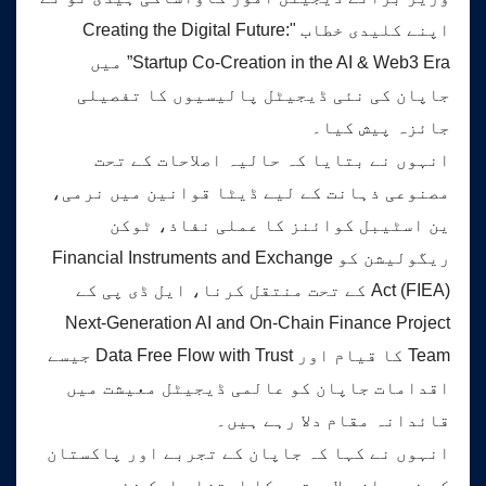
اپنے کلیدی خطاب "Creating the Digital Future:
Startup Co-Creation in the AI & Web3 Era” میں
جاپان کی نئی ڈیجیٹل پالیسیوں کا تفصیلی
جائزہ پیش کیا۔
انہوں نے بتایا کہ حالیہ اصلاحات کے تحت
مصنوعی ذہانت کے لیے ڈیٹا قوانین میں نرمی،
ین اسٹیبل کوائنز کا عملی نفاذ، ٹوکن
ریگولیشن کو Financial Instruments and Exchange
Act (FIEA) کے تحت منتقل کرنا، ایل ڈی پی کے
Next-Generation AI and On-Chain Finance Project
Team کا قیام اور Data Free Flow with Trust جیسے
اقدامات جاپان کو عالمی ڈیجیٹل معیشت میں
قائدانہ مقام دلا رہے ہیں۔
انہوں نے کہا کہ جاپان کے تجربے اور پاکستان
کی نوجوان صلاحیتوں کا امتزاج ایک نئی