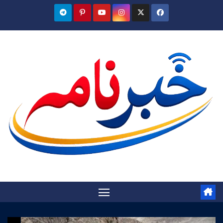
Ski
t
conten