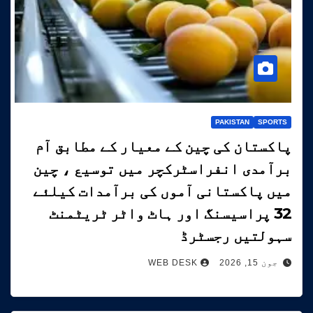
PAKISTAN
SPORTS
پاکستان کی چین کے معیار کے مطابق آم
برآمدی انفراسٹرکچر میں توسیع ، چین
میں پاکستانی آموں کی برآمدات کیلئے
32 پراسیسنگ اور ہاٹ واٹر ٹریٹمنٹ
سہولتیں رجسٹرڈ
جون 15, 2026
WEB DESK