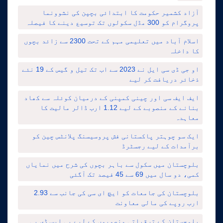
آزاد کشمیر حکومت کا ابتدائی بچپن کی نشوونما
پروگرام کو 300 مڈل سکولوں تک توسیع دینے کا فیصلہ
اسلام آباد میں تعلیمی مہم کے تحت 2300 سے زائد بچوں
کا داخلہ
او جی ڈی سی ایل نے 2023 سے اب تک تیل و گیس کے 19 نئے
ذخائر دریافت کر لیے
ایف ایف سی اور چینی کمپنی کے درمیان کوئلہ سے کھاد
بنانے کے منصوبے کے لیے 1.12 ارب ڈالر مالیت کا
معاہدہ
ایک سو چوہتر پاکستانی فش پروسیسنگ پلانٹس چین کو
برآمدات کے لیے رجسٹرڈ
بلوچستان میں سکول سے باہر بچوں کی شرح میں نمایاں
کمی، دو سال میں 69 سے 45 فیصد تک آگئی
بلوچستان کی جامعات کو ایچ ای سی کی جانب سے 2.93
ارب روپے کی مالی معاونت
بلوچستان کے ترقیاتی منصوبوں کے لیے پی ایس ڈی پی