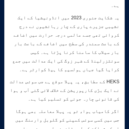
ہے۔
یہ شکایت جنوری 2023 میں انڈونیشیا کے ایک
نشیبی جزیرے پاری کے چار رہائشیوں نے درج
کروائی تھی جسے عالمی درجہ حرارت میں اضافے
کے باعث سمندر کی سطح میں اضافے کے باعث بار
بار سیلاب کا سامنا کرنا پڑتا ہے۔ کیس
سوئٹزرلینڈ کے شہر زوگ کی ایک عدالت میں جمع
کرایا گیا جہاں ہولسیم کا ہیڈ کوارٹر ہے۔
HEKS کے مطابق، یہ پہلا موقع ہے جب سوئس عدالت
نے ایک بڑی کارپوریشن کے خلاف لائی گئی آب و ہوا
کی قانونی چارہ جوئی کو تسلیم کیا ہے۔
اگر کامیاب ہوا، تو یہ پہلا معاملہ بھی ہوگا
جس میں کسی سوئس کمپنی کو گلوبل وارمنگ میں
اس کی شراکت کے لیے قانونی طور پر ذمہ دار