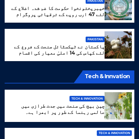
PAKISTAN
خیبرپختونخوا حکومت کا ضم شدہ اضلاع کے
لئے 47 ارب روپے کے ترقیاتی پروگرام
کا منصوبہ
PAKISTAN
پاکستان نے ٹیکسٹائل صنعت کے فروغ کے
لئے کپاس کی 14 اعلیٰ معیار کی اقسام
تیار کر لیں
Tech & Innvation
TECH & INNOVATION
چین بیج کی صنعت میں جدت طرازی میں
عالمی رہنما کے طور پر ابھرا ہے۔
TECH & INNOVATION