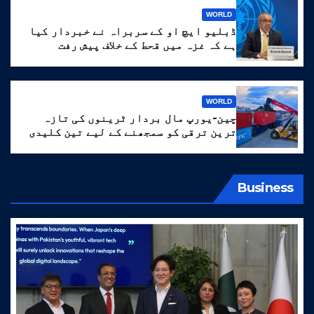
WORLD
ڈبلیو ایچ او کے سربراہ نے خبردار کیا
ہے کہ غزہ میں قحط کے خلاف پیش رفت
‘انتہائی نازک’ ہے۔
WORLD
چین-یورپ مال بردار ٹرینوں کی تازہ
ترین ترقی کو سمجھنے کے لیے تین کلیدی
الفاظ
Business