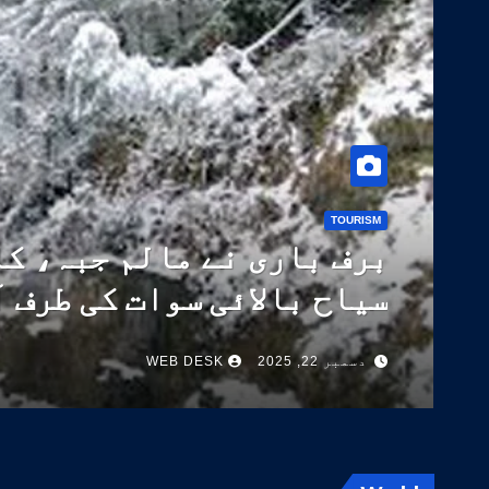
TOURISM
برف باری نے مالم جبہ، کا
سیاح بالائی سوات کی طرف 
دسمبر 22, 2025
WEB DESK