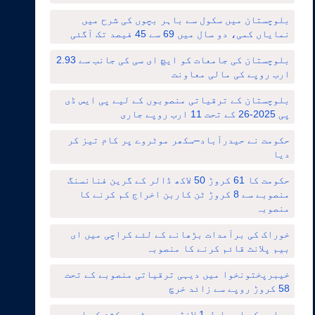
بلوچستان میں سکول سے باہر بچوں کی شرح میں
نمایاں کمی، دو سال میں 69 سے 45 فیصد تک آگئی
بلوچستان کی جامعات کو ایچ ای سی کی جانب سے 2.93
ارب روپے کی مالی معاونت
بلوچستان کے ترقیاتی منصوبوں کے لیے پی ایس ڈی
پی 2025-26 کے تحت 11 ارب روپے جاری
حکومت نے حیدرآباد–سکھر موٹروے پر کام تیز کر
دیا
حکومت کا 61 کروڑ 50 لاکھ ڈالر کے گرین فنانسنگ
منصوبے سے 8 کروڑ ٹن کاربن اخراج کم کرنے کا
منصوبہ
خوراک کی برآمدات بڑھانے کے لئے کراچی میں ای
بیم پلانٹ قائم کرنے کا منصوبہ
خیبرپختونخوا میں دیہی ترقیاتی منصوبے کے تحت
58 کروڑ روپے سے زائد خرچ
ریلوے کے ایم ایل-1 لانڈھی–روہڑی سیکشن کی اپ