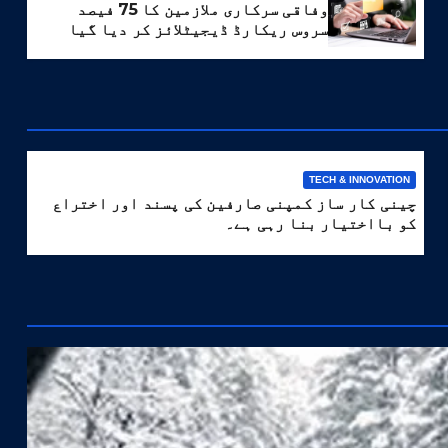
وفاقی سرکاری ملازمین کا 75 فیصد
سروس ریکارڈ ڈیجیٹلائز کر دیا گیا
TECH & INNOVATION
چینی کار ساز کمپنی صارفین کی پسند اور اختراع
کو بااختیار بنا رہی ہے۔