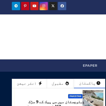
EPAPER
پاکستان
مقبول
انٹر نیشن
PAKISTAN
بلوچستان میں سی پیک کے 9 سڑک