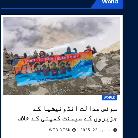
World
WORLD
سوئس عدالت انڈونیشیا کے
جزیروں کے سیمنٹ کمپنی کے خلاف
آب و ہوا کیس کی سماعت کرے گی۔
دسمبر 22, 2025
WEB DESK