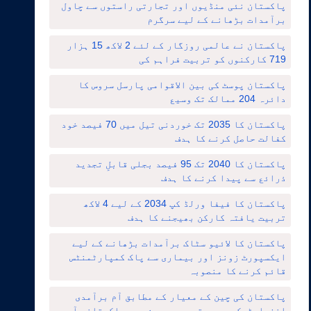
پاکستان نئی منڈیوں اور تجارتی راستوں سے چاول
برآمدات بڑھانے کے لیے سرگرم
پاکستان نے عالمی روزگار کے لئے 2 لاکھ 15 ہزار
719 کارکنوں کو تربیت فراہم کی
پاکستان پوسٹ کی بین الاقوامی پارسل سروس کا
دائرہ 204 ممالک تک وسیع
پاکستان کا 2035 تک خوردنی تیل میں 70 فیصد خود
کفالت حاصل کرنے کا ہدف
پاکستان کا 2040 تک 95 فیصد بجلی قابلِ تجدید
ذرائع سے پیدا کرنے کا ہدف
پاکستان کا فیفا ورلڈ کپ 2034 کے لیے 4 لاکھ
تربیت یافتہ کارکن بھیجنے کا ہدف
پاکستان کا لائیو سٹاک برآمدات بڑھانے کے لیے
ایکسپورٹ زونز اور بیماری سے پاک کمپارٹمنٹس
قائم کرنے کا منصوبہ
پاکستان کی چین کے معیار کے مطابق آم برآمدی
انفراسٹرکچر میں توسیع ، چین میں پاکستانی آموں