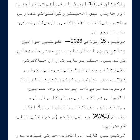
پاکستان کی 4.5 ارب ڈالر کی آئی ٹی برآمدات
اور جاپان میں انجینئرز کی کمی کو سفارتی
سطح پر ایک نئے اشتراک میں تبدیل کرنے کی
بنیاد رکھ دی۔
ٹوکیو، 15 جولائی 2026 — حکومتیں قوانین
بناتی ہیں، اسٹارٹ اپس نئی مصنوعات تخلیق
کرتے ہیں، جبکہ سرمایہ کار ان خیالات کو
حقیقت کا روپ دینے کے لیے سرمایہ فراہم
کرتے ہیں۔ لیکن یہی تینوں شعبے اکثر ایک
دوسرے سے مربوط نہ ہونے کی وجہ سے بین
الاقوامی شراکت داریوں کو کامیاب نہیں
ہونے دیتے۔ بدھ کے روز ایشیا ویب3 الائنس
جاپان (AWAJ) نے اسی خلا کو پُر کرنے کی عملی
کوشش کی۔
ٹوکیو میں قائم اس اتحاد، جس کی قیادت صدر