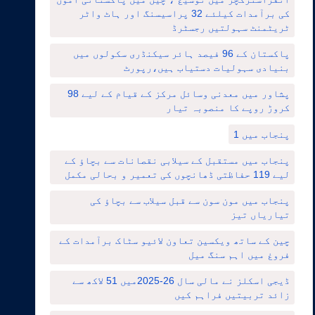
کی برآمدات کیلئے 32 پراسیسنگ اور ہاٹ واٹر
ٹریٹمنٹ سہولتیں رجسٹرڈ
پاکستان کے 96 فیصد ہائر سیکنڈری سکولوں میں
بنیادی سہولیات دستیاب ہیں،رپورٹ
پشاور میں معدنی وسائل مرکز کے قیام کے لیے 98
کروڑ روپے کا منصوبہ تیار
پنجاب میں 1
پنجاب میں مستقبل کے سیلابی نقصانات سے بچاؤ کے
لیے 119 حفاظتی ڈھانچوں کی تعمیر و بحالی مکمل
پنجاب میں مون سون سے قبل سیلاب سے بچاؤ کی
تیاریاں تیز
چین کے ساتھ ویکسین تعاون لائیو سٹاک برآمدات کے
فروغ میں اہم سنگ میل
ڈیجی اسکلز نے مالی سال 26-2025میں 51 لاکھ سے
زائد تربیتیں فراہم کیں