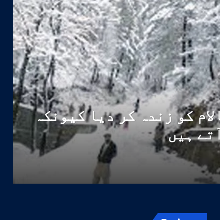
لام کو زندہ کر دیا کیونکہ
آتے ہیں