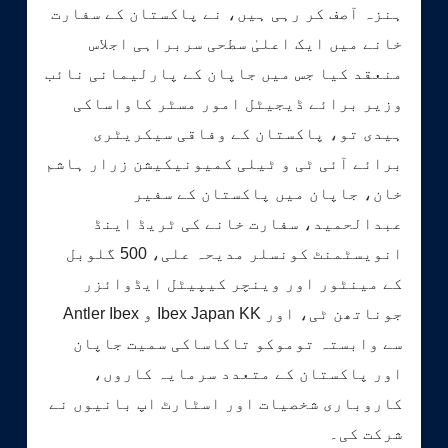
ہنزہ آصف کر رہی ہیں، نے پاکستان کے سفارت
خانے میں ایک اعلیٰ سطحی سربراہی اجلاس
منعقد کیا جس میں جاپان کے پارلیمانی نائب
وزیر برائے ڈیجیٹل امور مسٹر کاواساکی
ہیدی تو، پاکستان کے وفاقی سیکریٹری
برائے آئی ٹی و ٹیلی کمیونیکیشن زرار ہاشم
خان، جاپان میں پاکستان کے سفیر
عبدالحمید، سفارت خانے کی ٹریڈ اینڈ
انویسٹمنٹ کونسلر مدیحہ علی، 500 گلوبل
کے مینٹور اور وینچر کیپیٹل ایڈوائزر
جوناتھن ٹی، اور Ibex Japan KK و Antler Ibex
سے وابستہ توموکو تاکاساکی سمیت جاپان
اور پاکستان کے متعدد سرمایہ کاروں،
کاروباری شخصیات اور اسٹارٹ اپ بانیوں نے
شرکت کی۔