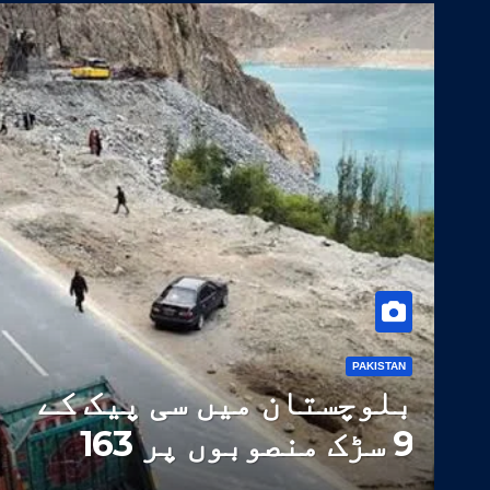
PAKISTAN
بلوچستان میں سی پیک کے
9 سڑک منصوبوں پر 163
ارب روپے سے زائد خرچ