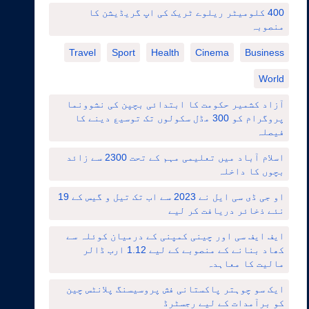
400 کلومیٹر ریلوے ٹریک کی اپ گریڈیشن کا
منصوبہ
Travel
Sport
Health
Cinema
Business
World
آزاد کشمیر حکومت کا ابتدائی بچپن کی نشوونما
پروگرام کو 300 مڈل سکولوں تک توسیع دینے کا
فیصلہ
اسلام آباد میں تعلیمی مہم کے تحت 2300 سے زائد
بچوں کا داخلہ
او جی ڈی سی ایل نے 2023 سے اب تک تیل و گیس کے 19
نئے ذخائر دریافت کر لیے
ایف ایف سی اور چینی کمپنی کے درمیان کوئلہ سے
کھاد بنانے کے منصوبے کے لیے 1.12 ارب ڈالر
مالیت کا معاہدہ
ایک سو چوہتر پاکستانی فش پروسیسنگ پلانٹس چین
کو برآمدات کے لیے رجسٹرڈ