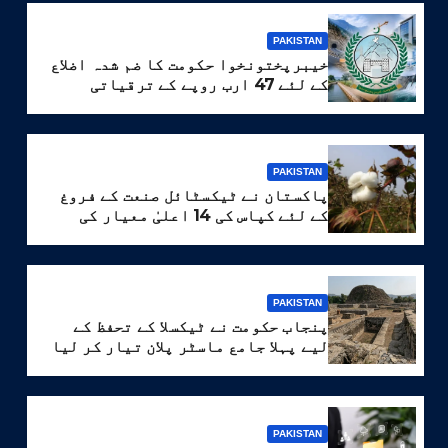
PAKISTAN
خیبرپختونخوا حکومت کا ضم شدہ اضلاع
کے لئے 47 ارب روپے کے ترقیاتی
پروگرام کا منصوبہ
PAKISTAN
پاکستان نے ٹیکسٹائل صنعت کے فروغ
کے لئے کپاس کی 14 اعلیٰ معیار کی
اقسام تیار کر لیں
PAKISTAN
پنجاب حکومت نے ٹیکسلا کے تحفظ کے
لیے پہلا جامع ماسٹر پلان تیار کر لیا
PAKISTAN