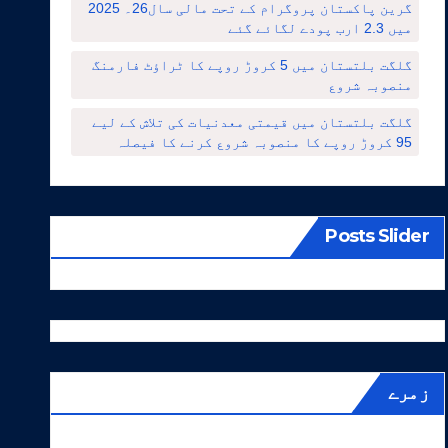
گرین پاکستان پروگرام کے تحت مالی سال26۔ 2025
میں 2.3 ارب پودے لگائے گئے
گلگت بلتستان میں 5 کروڑ روپے کا ٹراؤٹ فارمنگ
منصوبہ شروع
گلگت بلتستان میں قیمتی معدنیات کی تلاش کے لیے
95 کروڑ روپے کا منصوبہ شروع کرنے کا فیصلہ
Posts Slider
زمرے