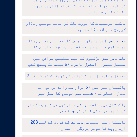
گریڈیشن پر کام تیز ، سنگِ بنیاد اکتوبر میں
رکھنے کا ہدف مقرر
محکمہ موسمیات کا پورے ملک کو جدید موسمی ریڈار
کوریج میں لانے کا منصوبہ
معرکہ حق اور بنیان مرصوص کاایک سال مکمل ہونا
پوری قوم کے لیے باعث فخر ہے۔ساجدہ فاروق تار
ملک بھر میں لڑکیوں کے لیے تعلیمی مواقع میں
مسلسل بہتری، اسکول حاضری 57 فیصد تک پہنچ گئی
نیشنل ووکیشنل اینڈ ٹیکنیکل ٹریننگ کمیشن نے 2
پاکستان بھر میں 57 ہزار سے زائد بی ٹی ایس
فعال، ٹیلی کام شعبے میں توسیع کا عمل تیز
پاکستان میں ماحولیاتی مہارتوں کی تربیت کے لیے
گرین یونیورسٹی قائم کی جائے گی
پاکستان میں مصنوعی ذہانت کے فروغ کے لئے 283
ارب روپے کا قومی پروگرام تیار