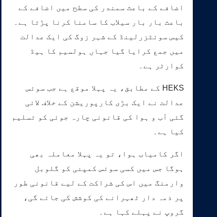
اضافے کے باعث سمندر کی سطح میں اضافے کے
باعث بار بار سیلاب کا سامنا کرنا پڑتا ہے۔
کیس سوئٹزرلینڈ کے شہر زوگ کی ایک عدالت
میں جمع کرایا گیا جہاں ہولسیم کا ہیڈ
کوارٹر ہے۔
HEKS کے مطابق، یہ پہلا موقع ہے جب سوئس
عدالت نے ایک بڑی کارپوریشن کے خلاف لائی
گئی آب و ہوا کی قانونی چارہ جوئی کو تسلیم
کیا ہے۔
اگر کامیاب ہوا، تو یہ پہلا معاملہ بھی
ہوگا جس میں کسی سوئس کمپنی کو گلوبل
وارمنگ میں اس کی شراکت کے لیے قانونی طور
پر ذمہ دار ٹھہرانے کی کوشش کی جائے گی،
گروپ نے پہلے کہا ہے۔