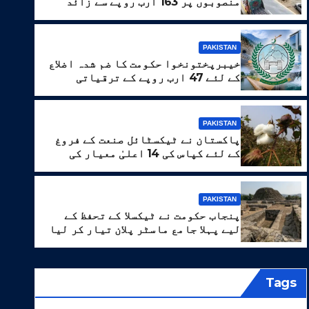
منصوبوں پر 163 ارب روپے سے زائد
خرچ
PAKISTAN
خیبرپختونخوا حکومت کا ضم شدہ اضلاع
کے لئے 47 ارب روپے کے ترقیاتی
پروگرام کا منصوبہ
PAKISTAN
پاکستان نے ٹیکسٹائل صنعت کے فروغ
کے لئے کپاس کی 14 اعلیٰ معیار کی
اقسام تیار کر لیں
کے ترقیاتی پروگرام کا منصوبہ
PAKISTAN
پنجاب حکومت نے ٹیکسلا کے تحفظ کے
WEB DESK
لیے پہلا جامع ماسٹر پلان تیار کر لیا
Tags