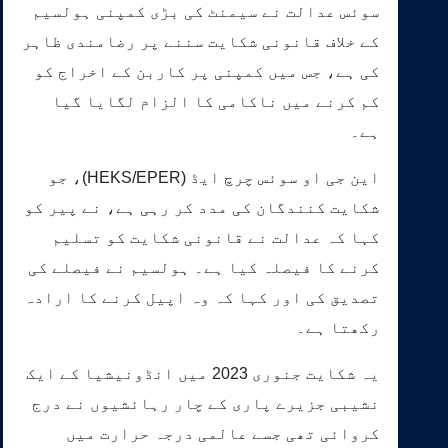
سوئس عدالت نے سیمنٹ کی بڑی کمپنی ہولسیم
کے خلاف قانونی شکایت سننے پر رضامندی ظاہر
کی ہے، جس میں کمپنی پر کاربن کے اخراج کو
کم کرنے میں ناکامی کا الزام لگایا گیا
ہے۔
این جی او سوئس چرچ ایڈ (HEKS/EPER)، جو
شکایت کنندگان کی مدد کر رہی ہے، نے پیر کو
کہا کہ عدالت نے قانونی شکایت کو تسلیم
کرنے کا فیصلہ کیا ہے۔ ہولسیم نے فیصلے کی
تصدیق کی اور کہا کہ وہ اپیل کرنے کا ارادہ
رکھتا ہے۔
یہ شکایت جنوری 2023 میں انڈونیشیا کے ایک
نشیبی جزیرے پاری کے چار رہائشیوں نے درج
کروائی تھی جسے عالمی درجہ حرارت میں