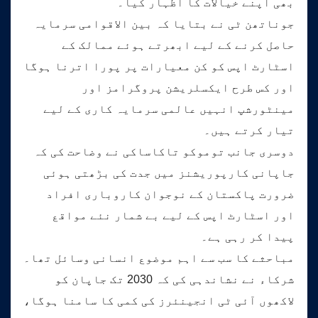
بھی اپنے خیالات کا اظہار کیا۔
جوناتھن ٹی نے بتایا کہ بین الاقوامی سرمایہ
حاصل کرنے کے لیے ابھرتے ہوئے ممالک کے
اسٹارٹ اپس کو کن معیارات پر پورا اترنا ہوگا
اور کس طرح ایکسلریشن پروگرامز اور
مینٹورشپ انہیں عالمی سرمایہ کاری کے لیے
تیار کرتے ہیں۔
دوسری جانب توموکو تاکاساکی نے وضاحت کی کہ
جاپانی کارپوریشنز میں جدت کی بڑھتی ہوئی
ضرورت پاکستان کے نوجوان کاروباری افراد
اور اسٹارٹ اپس کے لیے بے شمار نئے مواقع
پیدا کر رہی ہے۔
مباحثے کا سب سے اہم موضوع انسانی وسائل تھا۔
شرکاء نے نشاندہی کی کہ 2030 تک جاپان کو
لاکھوں آئی ٹی انجینئرز کی کمی کا سامنا ہوگا،