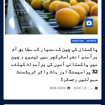
PAKISTAN
SPORTS
پاکستان کی چین کے معیار کے مطابق آم
برآمدی انفراسٹرکچر میں توسیع ، چین
میں پاکستانی آموں کی برآمدات کیلئے
32 پراسیسنگ اور ہاٹ واٹر ٹریٹمنٹ
سہولتیں رجسٹرڈ
جون 15, 2026
WEB DESK