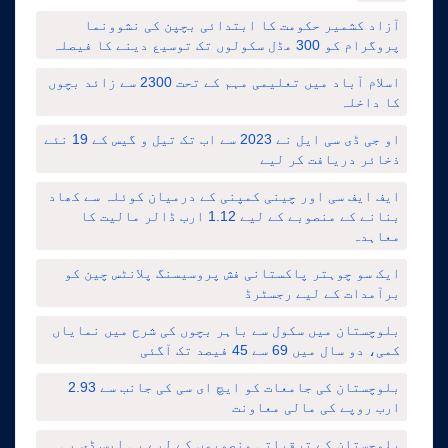
آزاد کشمیر حکومت کا ابتدائی بچپن کی نشوونما
پروگرام کو 300 مڈل سکولوں تک توسیع دینے کا فیصلہ
اسلام آباد میں تعلیمی مہم کے تحت 2300 سے زائد بچوں
کا داخلہ
او جی ڈی سی ایل نے 2023 سے اب تک تیل و گیس کے 19 نئے
ذخائر دریافت کر لیے
ایف ایف سی اور چینی کمپنی کے درمیان کوئلہ سے کھاد
بنانے کے منصوبے کے لیے 1.12 ارب ڈالر مالیت کا
معاہدہ
ایک سو چوہتر پاکستانی فش پروسیسنگ پلانٹس چین کو
برآمدات کے لیے رجسٹرڈ
بلوچستان میں سکول سے باہر بچوں کی شرح میں نمایاں
کمی، دو سال میں 69 سے 45 فیصد تک آگئی
بلوچستان کی جامعات کو ایچ ای سی کی جانب سے 2.93
ارب روپے کی مالی معاونت
بلوچستان کے ترقیاتی منصوبوں کے لیے پی ایس ڈی پی