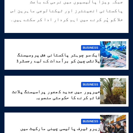
جبکہ ویزا پالیسیوں میں نرمی کے باعث
پاکستانی انجینئرز اور ٹیکنالوجی ماہرین اس
خلا کو پُر کرنے میں اہم کردار ادا کر سکتے ہیں۔
BUSINESS
ایک سو چوہتر پاکستانی فش پروسیسنگ
پلانٹس چین کو برآمدات کے لیے رجسٹرڈ
BUSINESS
خیرپور میں جدید کھجور پراسیسنگ پلانٹ
قائم کرنے کا حکومتی منصوبہ
BUSINESS
زیرو ٹیرف پالیسی چینی مارکیٹ میں