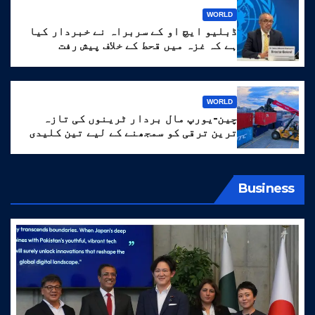
WORLD
ڈبلیو ایچ او کے سربراہ نے خبردار کیا
ہے کہ غزہ میں قحط کے خلاف پیش رفت
‘انتہائی نازک’ ہے۔
WORLD
چین-یورپ مال بردار ٹرینوں کی تازہ
ترین ترقی کو سمجھنے کے لیے تین کلیدی
الفاظ
Business