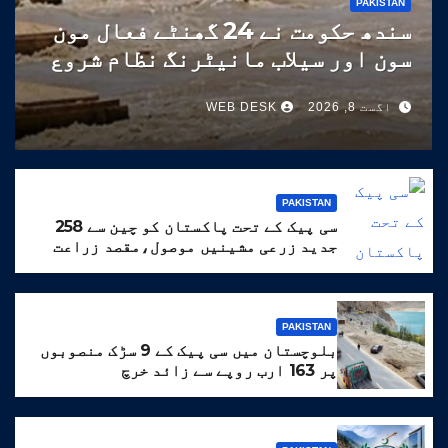
PAKISTAN
سندھ حکومت نے 24 گھنٹے فعال مون
سون اور سیلاب مانیٹرنگ نظام شروع
کر دیا
اگست 8, 2026
WEB DESK
PAKISTAN
سی پیک کے تحت پاکستان کو چین سے 258
جدید زرعی مشینیں موصول،مقصد زراعت
کو جدید خطوط پر فروغ دینا ہے
PAKISTAN
بلوچستان میں سی پیک کے 9 سڑک منصوبوں
پر 163 ارب روپے سے زائد خرچ