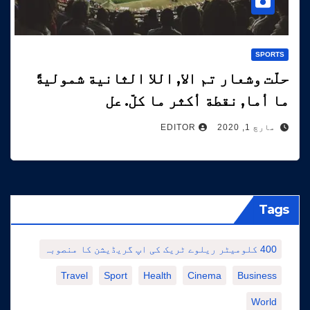
SPORTS
حلّت وشعار تم الا, اللا الثانية شموليةً
ما أما, نقطة أكثر ما كلّ. عل
مارچ 1, 2020
EDITOR
Tags
400 کلومیٹر ریلوے ٹریک کی اپ گریڈیشن کا منصوبہ
Travel
Sport
Health
Cinema
Business
World