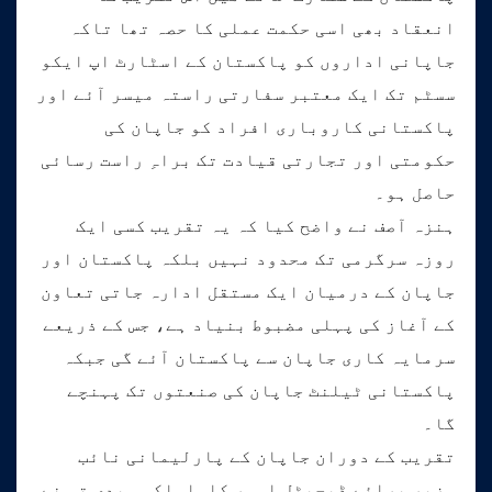
انعقاد بھی اسی حکمت عملی کا حصہ تھا تاکہ
جاپانی اداروں کو پاکستان کے اسٹارٹ اپ ایکو
سسٹم تک ایک معتبر سفارتی راستہ میسر آئے اور
پاکستانی کاروباری افراد کو جاپان کی
حکومتی اور تجارتی قیادت تک براہِ راست رسائی
حاصل ہو۔
ہنزہ آصف نے واضح کیا کہ یہ تقریب کسی ایک
روزہ سرگرمی تک محدود نہیں بلکہ پاکستان اور
جاپان کے درمیان ایک مستقل ادارہ جاتی تعاون
کے آغاز کی پہلی مضبوط بنیاد ہے، جس کے ذریعے
سرمایہ کاری جاپان سے پاکستان آئے گی جبکہ
پاکستانی ٹیلنٹ جاپان کی صنعتوں تک پہنچے
گا۔
تقریب کے دوران جاپان کے پارلیمانی نائب
وزیر برائے ڈیجیٹل امور کاواساکی ہیدی تو نے