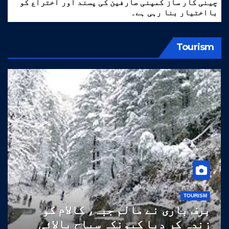
چینی کار ساز کمپنی صارفین کی پسند اور اختراع کو
بااختیار بنا رہی ہے۔
Tourism
TOURISM
برف باری نے مالم جبہ، کالام کو
زندہ کر دیا کیونکہ سیاح بالائی