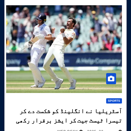
SPORTS
آسٹریلیا نے انگلینڈ کو شکست دے کر
تیسرا ٹیسٹ جیت کر ایشز برقرار رکھی