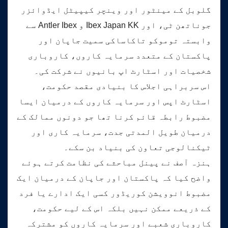
گلوبل کے مینٹور اور وینچر کیپیٹل ایڈوائزر
جوناتھن ٹی، اور Ibex Japan KK و Antler Ibex سے
وابستہ توموکو تاکاساکی سمیت جاپان اور
پاکستان کے متعدد سرمایہ کاروں، کاروباری
شخصیات اور اسٹارٹ اپ بانیوں نے شرکت کی۔
اس سربراہی اجلاس کا بنیادی مقصد حکومت،
اسٹارٹ اپس اور سرمایہ کاروں کے درمیان ایسا
مضبوط رابطہ قائم کرنا تھا جو دونوں ممالک کے
درمیان طویل المدتی جدت، سرمایہ کاری اور
ٹیکنالوجی تعاون کی بنیاد بن سکے۔
ہنزہ آصف نے پینل مباحثے کی نظامت کرتے ہوئے
واضح کیا کہ پاکستان اور جاپان کے درمیان ایک
مضبوط انوویشن کوریڈور کسی ایک ادارے یا فرد
کے ذریعے ممکن نہیں بلکہ اس کے لیے حکومت،
کاروباری شعبے اور سرمایہ کاروں کو مشترکہ