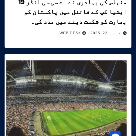
منہاس کی بہادری نے اے سی سی انڈر 19
ایشیا کپ کے فائنل میں پاکستان کو
بھارت کو شکست دینے میں مدد کی۔
دسمبر 22, 2025
WEB DESK