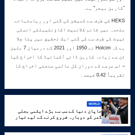
"کاربن میجر” ہے۔
HEKS کی طرف سے کمیشن کی گئی اور ریاستہائے
متحدہ میں قائم کلائمیٹ اکاؤنٹیبلٹی انسٹی
ٹیوٹ کی طرف سے کی گئی ایک تحقیق میں پتا چلا
ہے کہ Holcim نے 1950 اور 2021 کے درمیان 7 بلین
ٹن سے زیادہ کاربن ڈائی آکسائیڈ کا اخراج کیا
– اس عرصے کے دوران کل عالمی صنعتی اخراج کا
تقریباً 0.42 فیصد۔
WORLD
جاپان دنیا کے سب سے بڑے ایٹمی بجلی
گھر کو دوبارہ شروع کرنے کے لیے تیار
ہے۔