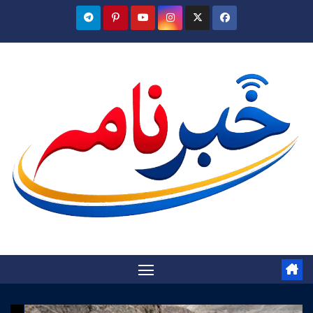
Ski
t
conten