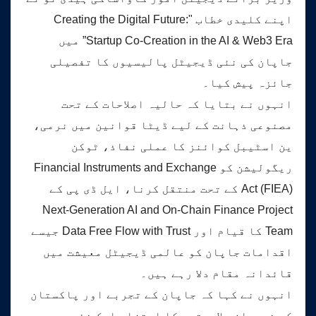
اپنے کلیدی خطاب "Creating the Digital Future:
Startup Co-Creation in the AI & Web3 Era” میں
جاپان کی نئی ڈیجیٹل پالیسیوں کا تفصیلی
جائزہ پیش کیا۔
انہوں نے بتایا کہ حالیہ اصلاحات کے تحت
مصنوعی ذہانت کے لیے ڈیٹا قوانین میں نرمی،
ین اسٹیبل کوائنز کا عملی نفاذ، ٹوکن
ریگولیشن کو Financial Instruments and Exchange
Act (FIEA) کے تحت منتقل کرنا، ایل ڈی پی کے
Next-Generation AI and On-Chain Finance Project
Team کا قیام اور Data Free Flow with Trust جیسے
اقدامات جاپان کو عالمی ڈیجیٹل معیشت میں
قائدانہ مقام دلا رہے ہیں۔
انہوں نے کہا کہ جاپان کے تجربے اور پاکستان
کی نوجوان صلاحیتوں کا امتزاج ایک نئی