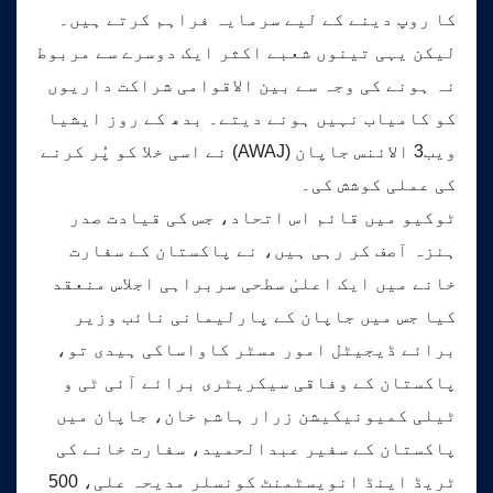
کا روپ دینے کے لیے سرمایہ فراہم کرتے ہیں۔
لیکن یہی تینوں شعبے اکثر ایک دوسرے سے مربوط
نہ ہونے کی وجہ سے بین الاقوامی شراکت داریوں
کو کامیاب نہیں ہونے دیتے۔ بدھ کے روز ایشیا
ویب3 الائنس جاپان (AWAJ) نے اسی خلا کو پُر کرنے
کی عملی کوشش کی۔
ٹوکیو میں قائم اس اتحاد، جس کی قیادت صدر
ہنزہ آصف کر رہی ہیں، نے پاکستان کے سفارت
خانے میں ایک اعلیٰ سطحی سربراہی اجلاس منعقد
کیا جس میں جاپان کے پارلیمانی نائب وزیر
برائے ڈیجیٹل امور مسٹر کاواساکی ہیدی تو،
پاکستان کے وفاقی سیکریٹری برائے آئی ٹی و
ٹیلی کمیونیکیشن زرار ہاشم خان، جاپان میں
پاکستان کے سفیر عبدالحمید، سفارت خانے کی
ٹریڈ اینڈ انویسٹمنٹ کونسلر مدیحہ علی، 500