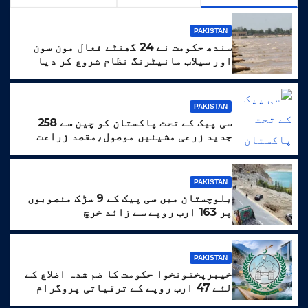
PAKISTAN
سندھ حکومت نے 24 گھنٹے فعال مون سون
اور سیلاب مانیٹرنگ نظام شروع کر دیا
PAKISTAN
سی پیک کے تحت پاکستان کو چین سے 258
جدید زرعی مشینیں موصول،مقصد زراعت
کو جدید خطوط پر فروغ دینا ہے
PAKISTAN
بلوچستان میں سی پیک کے 9 سڑک منصوبوں
پر 163 ارب روپے سے زائد خرچ
PAKISTAN
خیبرپختونخوا حکومت کا ضم شدہ اضلاع کے
لئے 47 ارب روپے کے ترقیاتی پروگرام
کا منصوبہ