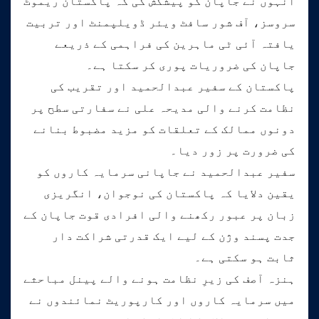
انہوں نے جاپان کو پیشکش کی کہ پاکستان ریموٹ
سروسز، آف شور سافٹ ویئر ڈویلپمنٹ اور تربیت
یافتہ آئی ٹی ماہرین کی فراہمی کے ذریعے
جاپان کی ضروریات پوری کر سکتا ہے۔
پاکستان کے سفیر عبدالحمید اور تقریب کی
نظامت کرنے والی مدیحہ علی نے سفارتی سطح پر
دونوں ممالک کے تعلقات کو مزید مضبوط بنانے
کی ضرورت پر زور دیا۔
سفیر عبدالحمید نے جاپانی سرمایہ کاروں کو
یقین دلایا کہ پاکستان کی نوجوان، انگریزی
زبان پر عبور رکھنے والی افرادی قوت جاپان کے
جدت پسند وژن کے لیے ایک قدرتی شراکت دار
ثابت ہو سکتی ہے۔
ہنزہ آصف کی زیرِ نظامت ہونے والے پینل مباحثے
میں سرمایہ کاروں اور کارپوریٹ نمائندوں نے