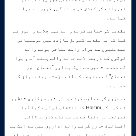
ٹھہرانے کی کوشش کی جائے گی، گروپ نے پہلے
کہا ہے۔
مقدمہ کی حمایت کرنے والے مہم چلانے والوں نے
کہا کہ یہ مقدمہ گلوبل ساؤتھ میں موسمیاتی
تبدیلیوں سے براہ راست متاثر ہونے والے
لوگوں کے ذریعہ لائے جانے والے پہلے آب و ہوا
کے مقدمات میں سے ایک ہے اور "نقصان اور
نقصان” کے معاوضے کے لئے بڑھتے ہوئے دباؤ کا
حصہ ہے۔
مدعیوں کی حمایت کرنے والی غیر سرکاری تنظیم
نے کہا کہ Holcim کا انتخاب اس لیے کیا گیا
کیونکہ یہ دنیا کے سب سے بڑے کاربن ڈائی
آکسائیڈ خارج کرنے والے اداروں میں سے ایک ہے
اور سوئٹزرلینڈ میں مقیم سب سے بڑی نام نہاد