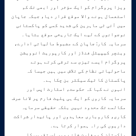
ویزا پروگرام کو ایک مؤثر اور ابھی تک کم
استعمال ہونے والا موقع قرار دیا، جبکہ جاپان
میں آئی ٹی ماہرین کی شدید کمی کو پاکستانی
نوجوانوں کے لیے ایک تاریخی موقع بتایا۔
سرمایہ کار: جاپان کے مضبوط مالیاتی ادارے،
وینچر کیپیٹل فنڈز اور کارپوریٹ انوویشن
پروگرام ایسے تیزی سے ترقی کرتے ہوئے
ماحولیاتی نظام کی تلاش میں ہیں جیسا کہ
پاکستان کا ٹیک سیکٹر بن چکا ہے۔
انہوں نے کہا کہ حکومت، اسٹارٹ اپس اور
سرمایہ کاروں کو ایک ہی پلیٹ فارم پر لانا صرف
مکالمے تک محدود نہیں بلکہ حقیقی سرمایہ
کاری، کاروباری معاہدوں اور پائیدار شراکت
داریوں کی راہ ہموار کرتا ہے۔
پاکستان کے سفارت خانے میں اس تقریب کا