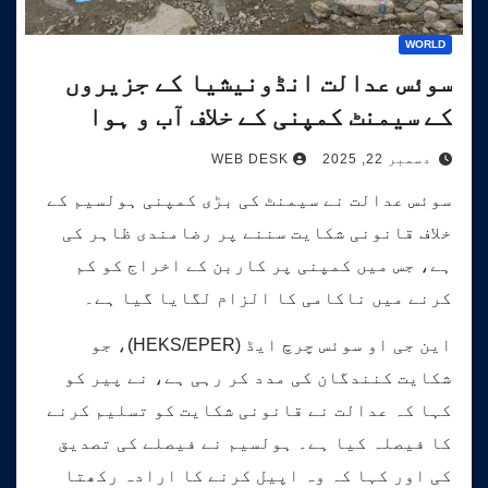
WORLD
سوئس عدالت انڈونیشیا کے جزیروں
کے سیمنٹ کمپنی کے خلاف آب و ہوا
کیس کی سماعت کرے گی۔
دسمبر 22, 2025
WEB DESK
سوئس عدالت نے سیمنٹ کی بڑی کمپنی ہولسیم کے
خلاف قانونی شکایت سننے پر رضامندی ظاہر کی
ہے، جس میں کمپنی پر کاربن کے اخراج کو کم
کرنے میں ناکامی کا الزام لگایا گیا ہے۔
این جی او سوئس چرچ ایڈ (HEKS/EPER)، جو
شکایت کنندگان کی مدد کر رہی ہے، نے پیر کو
کہا کہ عدالت نے قانونی شکایت کو تسلیم کرنے
کا فیصلہ کیا ہے۔ ہولسیم نے فیصلے کی تصدیق
کی اور کہا کہ وہ اپیل کرنے کا ارادہ رکھتا