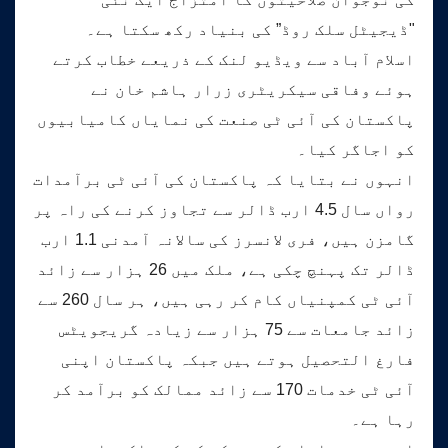
"ڈیجیٹل سلک روڈ” کی بنیاد رکھ سکتا ہے۔
اسلام آباد سے ویڈیو لنک کے ذریعے خطاب کرتے
ہوئے وفاقی سیکریٹری زرار ہاشم خان نے
پاکستان کی آئی ٹی صنعت کی نمایاں کامیابیوں
کو اجاگر کیا۔
انہوں نے بتایا کہ پاکستان کی آئی ٹی برآمدات
رواں سال 4.5 ارب ڈالر سے تجاوز کرنے کی راہ پر
گامزن ہیں، فری لانسرز کی سالانہ آمدنی 1.1 ارب
ڈالر تک پہنچ چکی ہے، ملک میں 26 ہزار سے زائد
آئی ٹی کمپنیاں کام کر رہی ہیں، ہر سال 260 سے
زائد جامعات سے 75 ہزار سے زیادہ گریجویٹس
فارغ التحصیل ہوتے ہیں جبکہ پاکستان اپنی
آئی ٹی خدمات 170 سے زائد ممالک کو برآمد کر
رہا ہے۔