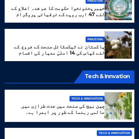
PAKISTAN
خیبرپختونخوا حکومت کا ضم شدہ اضلاع کے
لئے 47 ارب روپے کے ترقیاتی پروگرام
کا منصوبہ
PAKISTAN
پاکستان نے ٹیکسٹائل صنعت کے فروغ کے
لئے کپاس کی 14 اعلیٰ معیار کی اقسام
تیار کر لیں
Tech & Innvation
TECH & INNOVATION
چین بیج کی صنعت میں جدت طرازی میں
عالمی رہنما کے طور پر ابھرا ہے۔
TECH & INNOVATION