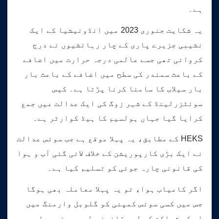
ہے۔
یہ شکایت جنوری 2023 میں انڈونیشیا کے ایک
نشیبی جزیرے پاری کے چار رہائشیوں نے درج
کروائی تھی جسے عالمی درجہ حرارت میں اضافے
کے باعث سمندر کی سطح میں اضافے کے باعث بار
بار سیلاب کا سامنا کرنا پڑتا ہے۔ کیس
سوئٹزرلینڈ کے شہر زوگ کی ایک عدالت میں جمع
کرایا گیا جہاں ہولسیم کا ہیڈ کوارٹر ہے۔
HEKS کے مطابق، یہ پہلا موقع ہے جب سوئس عدالت
نے ایک بڑی کارپوریشن کے خلاف لائی گئی آب و ہوا
کی قانونی چارہ جوئی کو تسلیم کیا ہے۔
اگر کامیاب ہوا، تو یہ پہلا معاملہ بھی ہوگا
جس میں کسی سوئس کمپنی کو گلوبل وارمنگ میں
اس کی شراکت کے لیے قانونی طور پر ذمہ دار