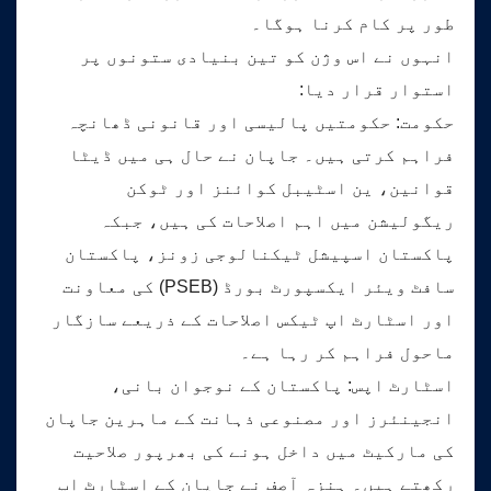
طور پر کام کرنا ہوگا۔
انہوں نے اس وژن کو تین بنیادی ستونوں پر
استوار قرار دیا:
حکومت: حکومتیں پالیسی اور قانونی ڈھانچہ
فراہم کرتی ہیں۔ جاپان نے حال ہی میں ڈیٹا
قوانین، ین اسٹیبل کوائنز اور ٹوکن
ریگولیشن میں اہم اصلاحات کی ہیں، جبکہ
پاکستان اسپیشل ٹیکنالوجی زونز، پاکستان
سافٹ ویئر ایکسپورٹ بورڈ (PSEB) کی معاونت
اور اسٹارٹ اپ ٹیکس اصلاحات کے ذریعے سازگار
ماحول فراہم کر رہا ہے۔
اسٹارٹ اپس: پاکستان کے نوجوان بانی،
انجینئرز اور مصنوعی ذہانت کے ماہرین جاپان
کی مارکیٹ میں داخل ہونے کی بھرپور صلاحیت
رکھتے ہیں۔ ہنزہ آصف نے جاپان کے اسٹارٹ اپ