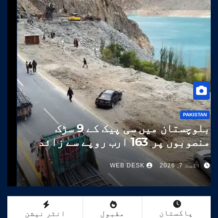
PAKISTAN
بلوچستان میں سی پیک کے 9 سڑک
منصوبوں پر 163 ارب روپے سے زائد
خرچ
اگست 7, 2026
WEB DESK
پاکستان
مقبول
انٹر نیشن