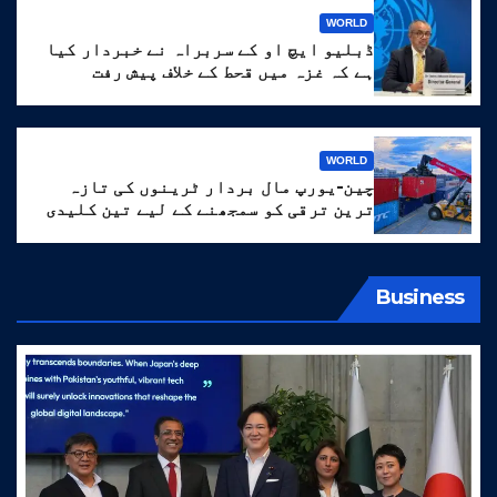
WORLD
ڈبلیو ایچ او کے سربراہ نے خبردار کیا
ہے کہ غزہ میں قحط کے خلاف پیش رفت
‘انتہائی نازک’ ہے۔
WORLD
چین-یورپ مال بردار ٹرینوں کی تازہ
ترین ترقی کو سمجھنے کے لیے تین کلیدی
الفاظ
Business