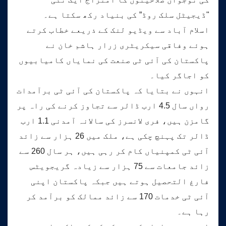
"ڈیجیٹل سلک روڈ” کی بنیاد رکھ سکتا ہے۔
اسلام آباد سے ویڈیو لنک کے ذریعے خطاب کرتے
ہوئے وفاقی سیکریٹری زرار ہاشم خان نے
پاکستان کی آئی ٹی صنعت کی نمایاں کامیابیوں
کو اجاگر کیا۔
انہوں نے بتایا کہ پاکستان کی آئی ٹی برآمدات
رواں سال 4.5 ارب ڈالر سے تجاوز کرنے کی راہ پر
گامزن ہیں، فری لانسرز کی سالانہ آمدنی 1.1 ارب
ڈالر تک پہنچ چکی ہے، ملک میں 26 ہزار سے زائد
آئی ٹی کمپنیاں کام کر رہی ہیں، ہر سال 260 سے
زائد جامعات سے 75 ہزار سے زیادہ گریجویٹس
فارغ التحصیل ہوتے ہیں جبکہ پاکستان اپنی
آئی ٹی خدمات 170 سے زائد ممالک کو برآمد کر
رہا ہے۔