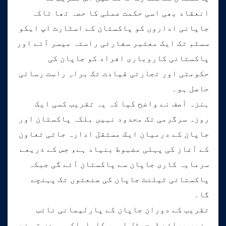
انعقاد بھی اسی حکمت عملی کا حصہ تھا تاکہ
جاپانی اداروں کو پاکستان کے اسٹارٹ اپ ایکو
سسٹم تک ایک معتبر سفارتی راستہ میسر آئے اور
پاکستانی کاروباری افراد کو جاپان کی
حکومتی اور تجارتی قیادت تک براہِ راست رسائی
حاصل ہو۔
ہنزہ آصف نے واضح کیا کہ یہ تقریب کسی ایک
روزہ سرگرمی تک محدود نہیں بلکہ پاکستان اور
جاپان کے درمیان ایک مستقل ادارہ جاتی تعاون
کے آغاز کی پہلی مضبوط بنیاد ہے، جس کے ذریعے
سرمایہ کاری جاپان سے پاکستان آئے گی جبکہ
پاکستانی ٹیلنٹ جاپان کی صنعتوں تک پہنچے
گا۔
تقریب کے دوران جاپان کے پارلیمانی نائب
وزیر برائے ڈیجیٹل امور کاواساکی ہیدی تو نے