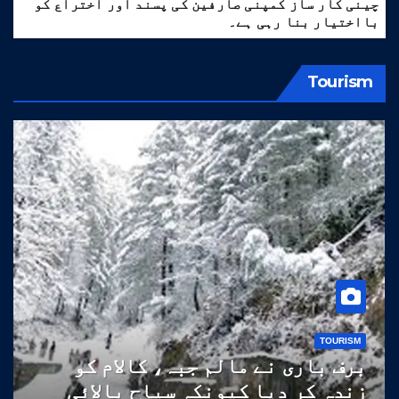
چینی کار ساز کمپنی صارفین کی پسند اور اختراع کو
بااختیار بنا رہی ہے۔
Tourism
TOURISM
برف باری نے مالم جبہ، کالام کو
زندہ کر دیا کیونکہ سیاح بالائی