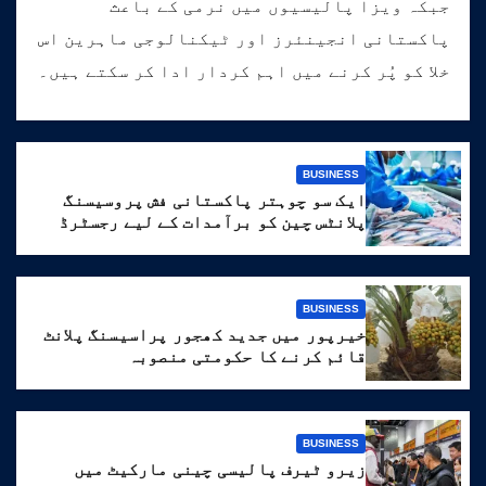
جبکہ ویزا پالیسیوں میں نرمی کے باعث
پاکستانی انجینئرز اور ٹیکنالوجی ماہرین اس
خلا کو پُر کرنے میں اہم کردار ادا کر سکتے ہیں۔
BUSINESS
ایک سو چوہتر پاکستانی فش پروسیسنگ
پلانٹس چین کو برآمدات کے لیے رجسٹرڈ
BUSINESS
خیرپور میں جدید کھجور پراسیسنگ پلانٹ
قائم کرنے کا حکومتی منصوبہ
BUSINESS
زیرو ٹیرف پالیسی چینی مارکیٹ میں