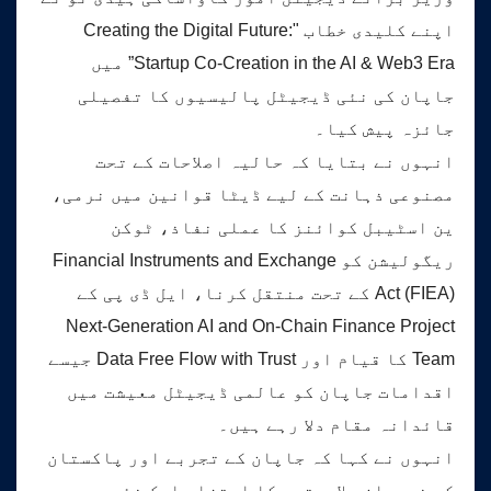
اپنے کلیدی خطاب "Creating the Digital Future:
Startup Co-Creation in the AI & Web3 Era” میں
جاپان کی نئی ڈیجیٹل پالیسیوں کا تفصیلی
جائزہ پیش کیا۔
انہوں نے بتایا کہ حالیہ اصلاحات کے تحت
مصنوعی ذہانت کے لیے ڈیٹا قوانین میں نرمی،
ین اسٹیبل کوائنز کا عملی نفاذ، ٹوکن
ریگولیشن کو Financial Instruments and Exchange
Act (FIEA) کے تحت منتقل کرنا، ایل ڈی پی کے
Next-Generation AI and On-Chain Finance Project
Team کا قیام اور Data Free Flow with Trust جیسے
اقدامات جاپان کو عالمی ڈیجیٹل معیشت میں
قائدانہ مقام دلا رہے ہیں۔
انہوں نے کہا کہ جاپان کے تجربے اور پاکستان
کی نوجوان صلاحیتوں کا امتزاج ایک نئی