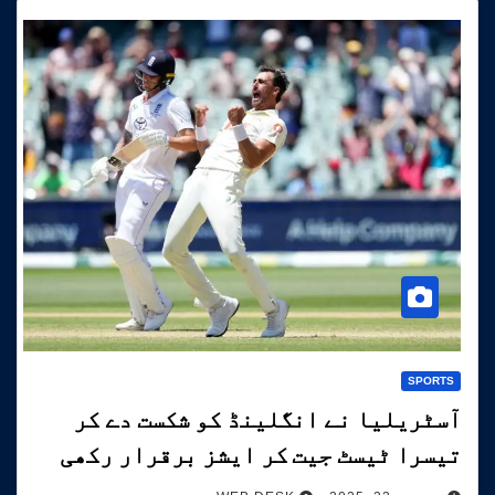
SPORTS
آسٹریلیا نے انگلینڈ کو شکست دے کر
تیسرا ٹیسٹ جیت کر ایشز برقرار رکھی