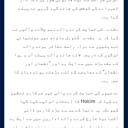
ٹھہرانے کی کوشش کی جائے گی، گروپ نے پہلے
کہا ہے۔
مقدمہ کی حمایت کرنے والے مہم چلانے والوں نے
کہا کہ یہ مقدمہ گلوبل ساؤتھ میں موسمیاتی
تبدیلیوں سے براہ راست متاثر ہونے والے
لوگوں کے ذریعہ لائے جانے والے پہلے آب و ہوا
کے مقدمات میں سے ایک ہے اور "نقصان اور
نقصان” کے معاوضے کے لئے بڑھتے ہوئے دباؤ کا
حصہ ہے۔
مدعیوں کی حمایت کرنے والی غیر سرکاری تنظیم
نے کہا کہ Holcim کا انتخاب اس لیے کیا گیا
کیونکہ یہ دنیا کے سب سے بڑے کاربن ڈائی
آکسائیڈ خارج کرنے والے اداروں میں سے ایک ہے
اور سوئٹزرلینڈ میں مقیم سب سے بڑی نام نہاد