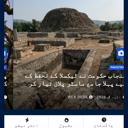
PAKISTAN
پنجاب حکومت نے ٹیکسلا کے تحفظ کے
لیے پہلا جامع ماسٹر پلان تیار کر
لیا
اگست 4, 2026
WEB DESK
پاکستان
مقبول
انٹر نیشن