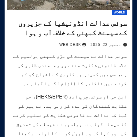
WORLD
سوئس عدالت انڈونیشیا کے جزیروں
کے سیمنٹ کمپنی کے خلاف آب و ہوا
کیس کی سماعت کرے گی۔
دسمبر 22, 2025
WEB DESK
سوئس عدالت نے سیمنٹ کی بڑی کمپنی ہولسیم کے
خلاف قانونی شکایت سننے پر رضامندی ظاہر کی
ہے، جس میں کمپنی پر کاربن کے اخراج کو کم
کرنے میں ناکامی کا الزام لگایا گیا ہے۔
این جی او سوئس چرچ ایڈ (HEKS/EPER)، جو
شکایت کنندگان کی مدد کر رہی ہے، نے پیر کو
کہا کہ عدالت نے قانونی شکایت کو تسلیم کرنے
کا فیصلہ کیا ہے۔ ہولسیم نے فیصلے کی تصدیق
کی اور کہا کہ وہ اپیل کرنے کا ارادہ رکھتا