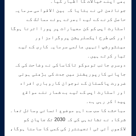
بھی اپنے خیالات کا اظہار کیا۔
جوناتھن ٹی نے بتایا کہ بین الاقوامی سرمایہ
حاصل کرنے کے لیے ابھرتے ہوئے ممالک کے
اسٹارٹ اپس کو کن معیارات پر پورا اترنا ہوگا
اور کس طرح ایکسلریشن پروگرامز اور
مینٹورشپ انہیں عالمی سرمایہ کاری کے لیے
تیار کرتے ہیں۔
دوسری جانب توموکو تاکاساکی نے وضاحت کی کہ
جاپانی کارپوریشنز میں جدت کی بڑھتی ہوئی
ضرورت پاکستان کے نوجوان کاروباری افراد
اور اسٹارٹ اپس کے لیے بے شمار نئے مواقع
پیدا کر رہی ہے۔
مباحثے کا سب سے اہم موضوع انسانی وسائل تھا۔
شرکاء نے نشاندہی کی کہ 2030 تک جاپان کو
لاکھوں آئی ٹی انجینئرز کی کمی کا سامنا ہوگا،