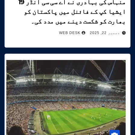
منہاس کی بہادری نے اے سی سی انڈر 19
ایشیا کپ کے فائنل میں پاکستان کو
بھارت کو شکست دینے میں مدد کی۔
دسمبر 22, 2025
WEB DESK