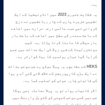
ہے۔
یہ شکایت جنوری 2023 میں انڈونیشیا کے ایک
نشیبی جزیرے پاری کے چار رہائشیوں نے درج
کروائی تھی جسے عالمی درجہ حرارت میں اضافے
کے باعث سمندر کی سطح میں اضافے کے باعث بار
بار سیلاب کا سامنا کرنا پڑتا ہے۔ کیس
سوئٹزرلینڈ کے شہر زوگ کی ایک عدالت میں جمع
کرایا گیا جہاں ہولسیم کا ہیڈ کوارٹر ہے۔
HEKS کے مطابق، یہ پہلا موقع ہے جب سوئس عدالت
نے ایک بڑی کارپوریشن کے خلاف لائی گئی آب و ہوا
کی قانونی چارہ جوئی کو تسلیم کیا ہے۔
اگر کامیاب ہوا، تو یہ پہلا معاملہ بھی ہوگا
جس میں کسی سوئس کمپنی کو گلوبل وارمنگ میں
اس کی شراکت کے لیے قانونی طور پر ذمہ دار