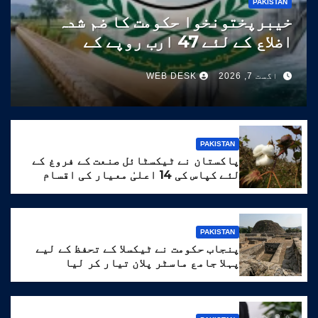
PAKISTAN
خیبرپختونخوا حکومت کا ضم شدہ
اضلاع کے لئے 47 ارب روپے کے
ترقیاتی پروگرام کا منصوبہ
اگست 7, 2026
WEB DESK
PAKISTAN
پاکستان نے ٹیکسٹائل صنعت کے فروغ کے
لئے کپاس کی 14 اعلیٰ معیار کی اقسام
تیار کر لیں
PAKISTAN
پنجاب حکومت نے ٹیکسلا کے تحفظ کے لیے
پہلا جامع ماسٹر پلان تیار کر لیا