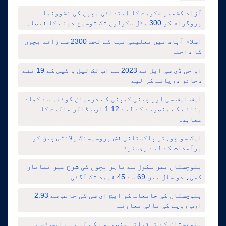
آزاد کشمیر حکومت کا ابتدائی بچپن کی نشوونما
پروگرام کو 300 مڈل سکولوں تک توسیع دینے کا فیصلہ
اسلام آباد میں تعلیمی مہم کے تحت 2300 سے زائد بچوں
کا داخلہ
او جی ڈی سی ایل نے 2023 سے اب تک تیل و گیس کے 19 نئے
ذخائر دریافت کر لیے
ایف ایف سی اور چینی کمپنی کے درمیان کوئلہ سے کھاد
بنانے کے منصوبے کے لیے 1.12 ارب ڈالر مالیت کا
معاہدہ
ایک سو چوہتر پاکستانی فش پروسیسنگ پلانٹس چین کو
برآمدات کے لیے رجسٹرڈ
بلوچستان میں سکول سے باہر بچوں کی شرح میں نمایاں
کمی، دو سال میں 69 سے 45 فیصد تک آگئی
بلوچستان کی جامعات کو ایچ ای سی کی جانب سے 2.93
ارب روپے کی مالی معاونت
بلوچستان کے ترقیاتی منصوبوں کے لیے پی ایس ڈی پی