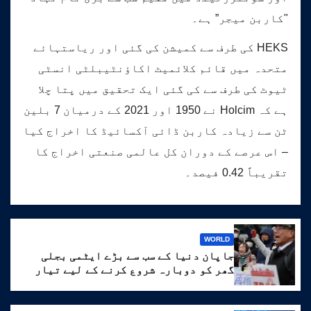
"کاربن میجر” ہے۔
HEKS کی طرف سے کمیشن کی گئی اور ریاستہائے
متحدہ میں قائم کلائمیٹ اکاؤنٹیبلٹی انسٹی
ٹیوٹ کی طرف سے کی گئی ایک تحقیق میں پتا چلا
ہے کہ Holcim نے 1950 اور 2021 کے درمیان 7 بلین
ٹن سے زیادہ کاربن ڈائی آکسائیڈ کا اخراج کیا
– اس عرصے کے دوران کل عالمی صنعتی اخراج کا
تقریباً 0.42 فیصد۔
WORLD
جاپان دنیا کے سب سے بڑے ایٹمی بجلی
گھر کو دوبارہ شروع کرنے کے لیے تیار
ہے۔