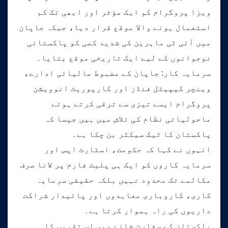
ویزا پروگرام کو ایک مؤثر اور ابھی تک کم
استعمال ہونے والا موقع قرار دیا، جبکہ جاپان
میں آئی ٹی ماہرین کی شدید کمی کو پاکستانی
نوجوانوں کے لیے ایک تاریخی موقع بتایا۔
سرمایہ کار: جاپان کے مضبوط مالیاتی ادارے،
وینچر کیپیٹل فنڈز اور کارپوریٹ انوویشن
پروگرام ایسے تیزی سے ترقی کرتے ہوئے
ماحولیاتی نظام کی تلاش میں ہیں جیسا کہ
پاکستان کا ٹیک سیکٹر بن چکا ہے۔
انہوں نے کہا کہ حکومت، اسٹارٹ اپس اور
سرمایہ کاروں کو ایک ہی پلیٹ فارم پر لانا صرف
مکالمے تک محدود نہیں بلکہ حقیقی سرمایہ
کاری، کاروباری معاہدوں اور پائیدار شراکت
داریوں کی راہ ہموار کرتا ہے۔
پاکستان کے سفارت خانے میں اس تقریب کا