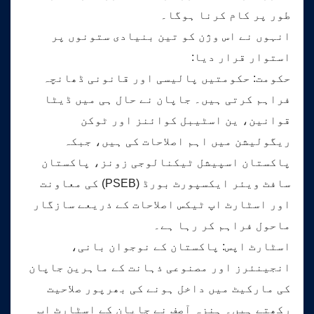
طور پر کام کرنا ہوگا۔
انہوں نے اس وژن کو تین بنیادی ستونوں پر
استوار قرار دیا:
حکومت: حکومتیں پالیسی اور قانونی ڈھانچہ
فراہم کرتی ہیں۔ جاپان نے حال ہی میں ڈیٹا
قوانین، ین اسٹیبل کوائنز اور ٹوکن
ریگولیشن میں اہم اصلاحات کی ہیں، جبکہ
پاکستان اسپیشل ٹیکنالوجی زونز، پاکستان
سافٹ ویئر ایکسپورٹ بورڈ (PSEB) کی معاونت
اور اسٹارٹ اپ ٹیکس اصلاحات کے ذریعے سازگار
ماحول فراہم کر رہا ہے۔
اسٹارٹ اپس: پاکستان کے نوجوان بانی،
انجینئرز اور مصنوعی ذہانت کے ماہرین جاپان
کی مارکیٹ میں داخل ہونے کی بھرپور صلاحیت
رکھتے ہیں۔ ہنزہ آصف نے جاپان کے اسٹارٹ اپ