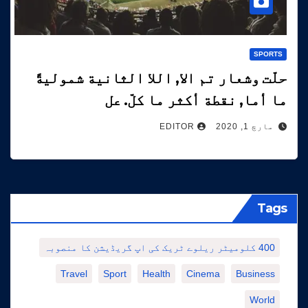
SPORTS
حلّت وشعار تم الا, اللا الثانية شموليةً
ما أما, نقطة أكثر ما كلّ. عل
مارچ 1, 2020
EDITOR
Tags
400 کلومیٹر ریلوے ٹریک کی اپ گریڈیشن کا منصوبہ
Travel
Sport
Health
Cinema
Business
World