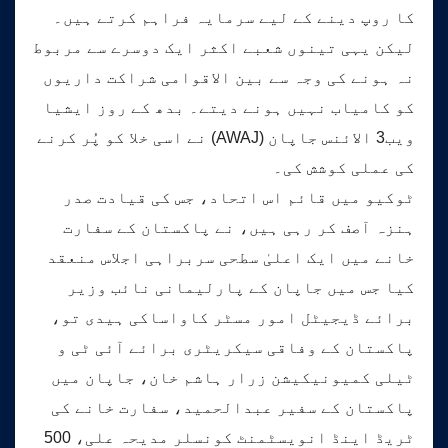
کا روپ دینے کے لیے سرمایہ فراہم کرتے ہیں۔
لیکن یہی تینوں شعبے اکثر ایک دوسرے سے مربوط
نہ ہونے کی وجہ سے بین الاقوامی شراکت داریوں
کو کامیاب نہیں ہونے دیتے۔ بدھ کے روز ایشیا
ویب3 الائنس جاپان (AWAJ) نے اسی خلا کو پُر کرنے
کی عملی کوشش کی۔
ٹوکیو میں قائم اس اتحاد، جس کی قیادت صدر
ہنزہ آصف کر رہی ہیں، نے پاکستان کے سفارت
خانے میں ایک اعلیٰ سطحی سربراہی اجلاس منعقد
کیا جس میں جاپان کے پارلیمانی نائب وزیر
برائے ڈیجیٹل امور مسٹر کاواساکی ہیدی تو،
پاکستان کے وفاقی سیکریٹری برائے آئی ٹی و
ٹیلی کمیونیکیشن زرار ہاشم خان، جاپان میں
پاکستان کے سفیر عبدالحمید، سفارت خانے کی
ٹریڈ اینڈ انویسٹمنٹ کونسلر مدیحہ علی، 500