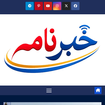
Ski
t
conten