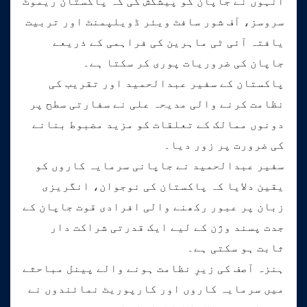
انہوں نے جاپان کو پیشکش کی کہ پاکستان ریموٹ
سروسز، آف شور سافٹ ویئر ڈویلپمنٹ اور تربیت
یافتہ آئی ٹی ماہرین کی فراہمی کے ذریعے
جاپان کی ضروریات پوری کر سکتا ہے۔
پاکستان کے سفیر عبدالحمید اور تقریب کی
نظامت کرنے والی مدیحہ علی نے سفارتی سطح پر
دونوں ممالک کے تعلقات کو مزید مضبوط بنانے
کی ضرورت پر زور دیا۔
سفیر عبدالحمید نے جاپانی سرمایہ کاروں کو
یقین دلایا کہ پاکستان کی نوجوان، انگریزی
زبان پر عبور رکھنے والی افرادی قوت جاپان کے
جدت پسند وژن کے لیے ایک قدرتی شراکت دار
ثابت ہو سکتی ہے۔
ہنزہ آصف کی زیرِ نظامت ہونے والے پینل مباحثے
میں سرمایہ کاروں اور کارپوریٹ نمائندوں نے