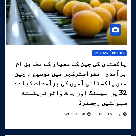
PAKISTAN
SPORTS
پاکستان کی چین کے معیار کے مطابق آم
برآمدی انفراسٹرکچر میں توسیع ، چین
میں پاکستانی آموں کی برآمدات کیلئے
32 پراسیسنگ اور ہاٹ واٹر ٹریٹمنٹ
سہولتیں رجسٹرڈ
جون 15, 2026
WEB DESK