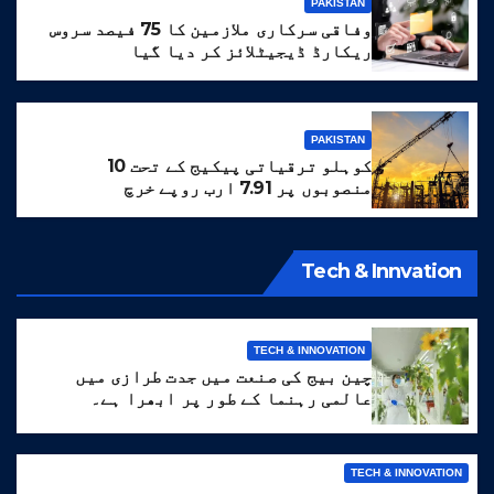
PAKISTAN
وفاقی سرکاری ملازمین کا 75 فیصد سروس
ریکارڈ ڈیجیٹلائز کر دیا گیا
PAKISTAN
کوہلو ترقیاتی پیکیج کے تحت 10
منصوبوں پر 7.91 ارب روپے خرچ
Tech & Innvation
TECH & INNOVATION
چین بیج کی صنعت میں جدت طرازی میں
عالمی رہنما کے طور پر ابھرا ہے۔
TECH & INNOVATION