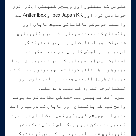
گلوبل کے مینٹور اور وینچر کیپیٹل ایڈوائزر
جوناتھن ٹی، اور Ibex Japan KK و Antler Ibex سے
وابستہ توموکو تاکاساکی سمیت جاپان اور
پاکستان کے متعدد سرمایہ کاروں، کاروباری
شخصیات اور اسٹارٹ اپ بانیوں نے شرکت کی۔
اس سربراہی اجلاس کا بنیادی مقصد حکومت،
اسٹارٹ اپس اور سرمایہ کاروں کے درمیان ایسا
مضبوط رابطہ قائم کرنا تھا جو دونوں ممالک کے
درمیان طویل المدتی جدت، سرمایہ کاری اور
ٹیکنالوجی تعاون کی بنیاد بن سکے۔
ہنزہ آصف نے پینل مباحثے کی نظامت کرتے ہوئے
واضح کیا کہ پاکستان اور جاپان کے درمیان ایک
مضبوط انوویشن کوریڈور کسی ایک ادارے یا فرد
کے ذریعے ممکن نہیں بلکہ اس کے لیے حکومت،
کاروباری شعبے اور سرمایہ کاروں کو مشترکہ