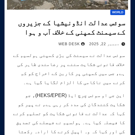
WORLD
سوئس عدالت انڈونیشیا کے جزیروں
کے سیمنٹ کمپنی کے خلاف آب و ہوا
کیس کی سماعت کرے گی۔
دسمبر 22, 2025
WEB DESK
سوئس عدالت نے سیمنٹ کی بڑی کمپنی ہولسیم کے
خلاف قانونی شکایت سننے پر رضامندی ظاہر کی
ہے، جس میں کمپنی پر کاربن کے اخراج کو کم
کرنے میں ناکامی کا الزام لگایا گیا ہے۔
این جی او سوئس چرچ ایڈ (HEKS/EPER)، جو
شکایت کنندگان کی مدد کر رہی ہے، نے پیر کو
کہا کہ عدالت نے قانونی شکایت کو تسلیم کرنے
کا فیصلہ کیا ہے۔ ہولسیم نے فیصلے کی تصدیق
کی اور کہا کہ وہ اپیل کرنے کا ارادہ رکھتا