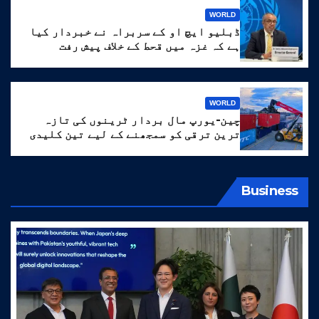
WORLD
ڈبلیو ایچ او کے سربراہ نے خبردار کیا
ہے کہ غزہ میں قحط کے خلاف پیش رفت
‘انتہائی نازک’ ہے۔
WORLD
چین-یورپ مال بردار ٹرینوں کی تازہ
ترین ترقی کو سمجھنے کے لیے تین کلیدی
الفاظ
Business