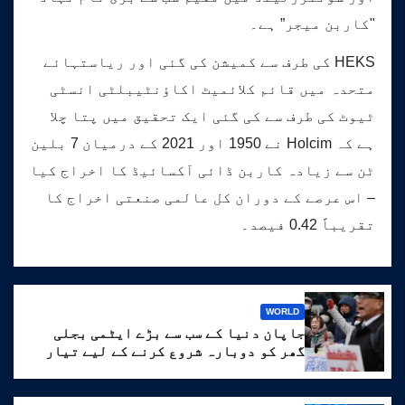
"کاربن میجر” ہے۔
HEKS کی طرف سے کمیشن کی گئی اور ریاستہائے
متحدہ میں قائم کلائمیٹ اکاؤنٹیبلٹی انسٹی
ٹیوٹ کی طرف سے کی گئی ایک تحقیق میں پتا چلا
ہے کہ Holcim نے 1950 اور 2021 کے درمیان 7 بلین
ٹن سے زیادہ کاربن ڈائی آکسائیڈ کا اخراج کیا
– اس عرصے کے دوران کل عالمی صنعتی اخراج کا
تقریباً 0.42 فیصد۔
WORLD
جاپان دنیا کے سب سے بڑے ایٹمی بجلی
گھر کو دوبارہ شروع کرنے کے لیے تیار
ہے۔