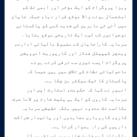
ویزا پروگرام کو ایک مؤثر اور ابھی تک کم
استعمال ہونے والا موقع قرار دیا، جبکہ جاپان
میں آئی ٹی ماہرین کی شدید کمی کو پاکستانی
نوجوانوں کے لیے ایک تاریخی موقع بتایا۔
سرمایہ کار: جاپان کے مضبوط مالیاتی ادارے،
وینچر کیپیٹل فنڈز اور کارپوریٹ انوویشن
پروگرام ایسے تیزی سے ترقی کرتے ہوئے
ماحولیاتی نظام کی تلاش میں ہیں جیسا کہ
پاکستان کا ٹیک سیکٹر بن چکا ہے۔
انہوں نے کہا کہ حکومت، اسٹارٹ اپس اور
سرمایہ کاروں کو ایک ہی پلیٹ فارم پر لانا صرف
مکالمے تک محدود نہیں بلکہ حقیقی سرمایہ
کاری، کاروباری معاہدوں اور پائیدار شراکت
داریوں کی راہ ہموار کرتا ہے۔
پاکستان کے سفارت خانے میں اس تقریب کا