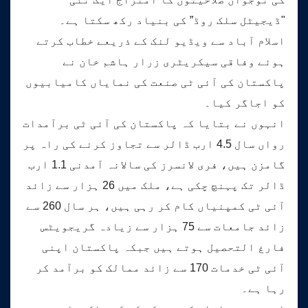
"ڈیجیٹل سلک روڈ” کی بنیاد رکھ سکتا ہے۔
اسلام آباد سے ویڈیو لنک کے ذریعے خطاب کرتے
ہوئے وفاقی سیکریٹری زرار ہاشم خان نے
پاکستان کی آئی ٹی صنعت کی نمایاں کامیابیوں
کو اجاگر کیا۔
انہوں نے بتایا کہ پاکستان کی آئی ٹی برآمدات
رواں سال 4.5 ارب ڈالر سے تجاوز کرنے کی راہ پر
گامزن ہیں، فری لانسرز کی سالانہ آمدنی 1.1 ارب
ڈالر تک پہنچ چکی ہے، ملک میں 26 ہزار سے زائد
آئی ٹی کمپنیاں کام کر رہی ہیں، ہر سال 260 سے
زائد جامعات سے 75 ہزار سے زیادہ گریجویٹس
فارغ التحصیل ہوتے ہیں جبکہ پاکستان اپنی
آئی ٹی خدمات 170 سے زائد ممالک کو برآمد کر
رہا ہے۔