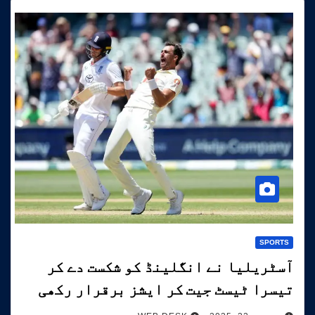
SPORTS
آسٹریلیا نے انگلینڈ کو شکست دے کر
تیسرا ٹیسٹ جیت کر ایشز برقرار رکھی