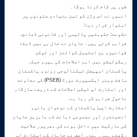
طور پر کام کرنا ہوگا۔
انہوں نے اس وژن کو تین بنیادی ستونوں پر
استوار قرار دیا:
حکومت: حکومتیں پالیسی اور قانونی ڈھانچہ
فراہم کرتی ہیں۔ جاپان نے حال ہی میں ڈیٹا
قوانین، ین اسٹیبل کوائنز اور ٹوکن
ریگولیشن میں اہم اصلاحات کی ہیں، جبکہ
پاکستان اسپیشل ٹیکنالوجی زونز، پاکستان
سافٹ ویئر ایکسپورٹ بورڈ (PSEB) کی معاونت
اور اسٹارٹ اپ ٹیکس اصلاحات کے ذریعے سازگار
ماحول فراہم کر رہا ہے۔
اسٹارٹ اپس: پاکستان کے نوجوان بانی،
انجینئرز اور مصنوعی ذہانت کے ماہرین جاپان
کی مارکیٹ میں داخل ہونے کی بھرپور صلاحیت
رکھتے ہیں۔ ہنزہ آصف نے جاپان کے اسٹارٹ اپ