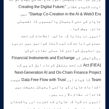
اپنے کلیدی خطاب "Creating the Digital Future:
Startup Co-Creation in the AI & Web3 Era” میں
جاپان کی نئی ڈیجیٹل پالیسیوں کا تفصیلی
جائزہ پیش کیا۔
انہوں نے بتایا کہ حالیہ اصلاحات کے تحت
مصنوعی ذہانت کے لیے ڈیٹا قوانین میں نرمی،
ین اسٹیبل کوائنز کا عملی نفاذ، ٹوکن
ریگولیشن کو Financial Instruments and Exchange
Act (FIEA) کے تحت منتقل کرنا، ایل ڈی پی کے
Next-Generation AI and On-Chain Finance Project
Team کا قیام اور Data Free Flow with Trust جیسے
اقدامات جاپان کو عالمی ڈیجیٹل معیشت میں
قائدانہ مقام دلا رہے ہیں۔
انہوں نے کہا کہ جاپان کے تجربے اور پاکستان
کی نوجوان صلاحیتوں کا امتزاج ایک نئی