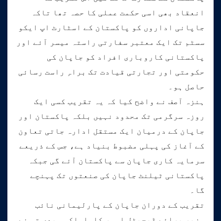
انعقاد بھی اسی حکمت عملی کا حصہ تھا تاکہ
جاپانی اداروں کو پاکستان کے اسٹارٹ اپ ایکو
سسٹم تک ایک معتبر سفارتی راستہ میسر آئے اور
پاکستانی کاروباری افراد کو جاپان کی
حکومتی اور تجارتی قیادت تک براہِ راست رسائی
حاصل ہو۔
ہنزہ آصف نے واضح کیا کہ یہ تقریب کسی ایک
روزہ سرگرمی تک محدود نہیں بلکہ پاکستان اور
جاپان کے درمیان ایک مستقل ادارہ جاتی تعاون
کے آغاز کی پہلی مضبوط بنیاد ہے، جس کے ذریعے
سرمایہ کاری جاپان سے پاکستان آئے گی جبکہ
پاکستانی ٹیلنٹ جاپان کی صنعتوں تک پہنچے
گا۔
تقریب کے دوران جاپان کے پارلیمانی نائب
وزیر برائے ڈیجیٹل امور کاواساکی ہیدی تو نے