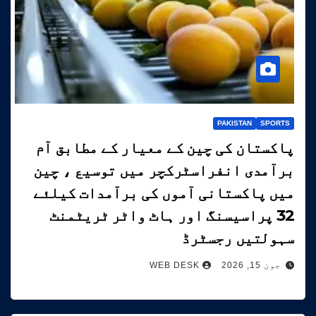
PAKISTAN
SPORTS
پاکستان کی چین کے معیار کے مطابق آم
برآمدی انفراسٹرکچر میں توسیع ، چین
میں پاکستانی آموں کی برآمدات کیلئے
32 پراسیسنگ اور ہاٹ واٹر ٹریٹمنٹ
سہولتیں رجسٹرڈ
جون 15, 2026
WEB DESK