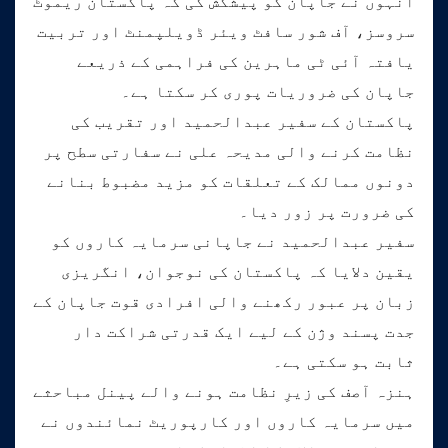
انہوں نے جاپان کو پیشکش کی کہ پاکستان ریموٹ
سروسز، آف شور سافٹ ویئر ڈویلپمنٹ اور تربیت
یافتہ آئی ٹی ماہرین کی فراہمی کے ذریعے
جاپان کی ضروریات پوری کر سکتا ہے۔
پاکستان کے سفیر عبدالحمید اور تقریب کی
نظامت کرنے والی مدیحہ علی نے سفارتی سطح پر
دونوں ممالک کے تعلقات کو مزید مضبوط بنانے
کی ضرورت پر زور دیا۔
سفیر عبدالحمید نے جاپانی سرمایہ کاروں کو
یقین دلایا کہ پاکستان کی نوجوان، انگریزی
زبان پر عبور رکھنے والی افرادی قوت جاپان کے
جدت پسند وژن کے لیے ایک قدرتی شراکت دار
ثابت ہو سکتی ہے۔
ہنزہ آصف کی زیرِ نظامت ہونے والے پینل مباحثے
میں سرمایہ کاروں اور کارپوریٹ نمائندوں نے