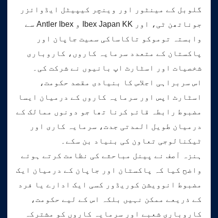
گلوبل کے مینٹور اور وینچر کیپیٹل ایڈوائزر
جوناتھن ٹی، اور Ibex Japan KK و Antler Ibex سے
وابستہ توموکو تاکاساکی سمیت جاپان اور
پاکستان کے متعدد سرمایہ کاروں، کاروباری
شخصیات اور اسٹارٹ اپ بانیوں نے شرکت کی۔
اس سربراہی اجلاس کا بنیادی مقصد حکومت،
اسٹارٹ اپس اور سرمایہ کاروں کے درمیان ایسا
مضبوط رابطہ قائم کرنا تھا جو دونوں ممالک کے
درمیان طویل المدتی جدت، سرمایہ کاری اور
ٹیکنالوجی تعاون کی بنیاد بن سکے۔
ہنزہ آصف نے پینل مباحثے کی نظامت کرتے ہوئے
واضح کیا کہ پاکستان اور جاپان کے درمیان ایک
مضبوط انوویشن کوریڈور کسی ایک ادارے یا فرد
کے ذریعے ممکن نہیں بلکہ اس کے لیے حکومت،
کاروباری شعبے اور سرمایہ کاروں کو مشترکہ