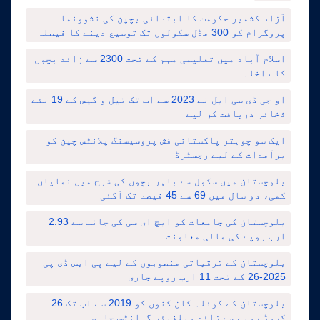
آزاد کشمیر حکومت کا ابتدائی بچپن کی نشوونما
پروگرام کو 300 مڈل سکولوں تک توسیع دینے کا فیصلہ
اسلام آباد میں تعلیمی مہم کے تحت 2300 سے زائد بچوں
کا داخلہ
او جی ڈی سی ایل نے 2023 سے اب تک تیل و گیس کے 19 نئے
ذخائر دریافت کر لیے
ایک سو چوہتر پاکستانی فش پروسیسنگ پلانٹس چین کو
برآمدات کے لیے رجسٹرڈ
بلوچستان میں سکول سے باہر بچوں کی شرح میں نمایاں
کمی، دو سال میں 69 سے 45 فیصد تک آگئی
بلوچستان کی جامعات کو ایچ ای سی کی جانب سے 2.93
ارب روپے کی مالی معاونت
بلوچستان کے ترقیاتی منصوبوں کے لیے پی ایس ڈی پی
2025-26 کے تحت 11 ارب روپے جاری
بلوچستان کے کوئلہ کان کنوں کو 2019 سے اب تک 26
کروڑ روپے سے زائد ویلفیئر گرانٹس جاری