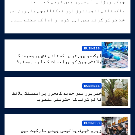
جبکہ ویزا پالیسیوں میں نرمی کے باعث
پاکستانی انجینئرز اور ٹیکنالوجی ماہرین اس
خلا کو پُر کرنے میں اہم کردار ادا کر سکتے ہیں۔
BUSINESS
ایک سو چوہتر پاکستانی فش پروسیسنگ
پلانٹس چین کو برآمدات کے لیے رجسٹرڈ
BUSINESS
خیرپور میں جدید کھجور پراسیسنگ پلانٹ
قائم کرنے کا حکومتی منصوبہ
BUSINESS
زیرو ٹیرف پالیسی چینی مارکیٹ میں