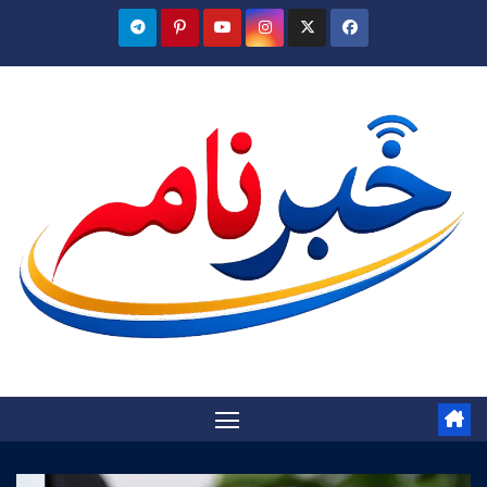
Ski
t
conten