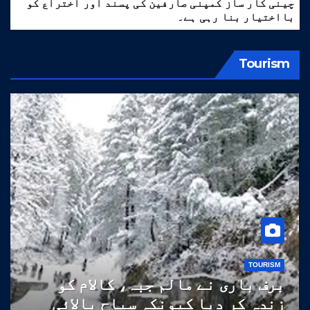
چینی کار ساز کمپنی صارفین کی پسند اور اختراع کو
بااختیار بنا رہی ہے۔
Tourism
TOURISM
برف باری نے مالم جبہ، کالام کو
زندہ کر دیا کیونکہ سیاح بالائی