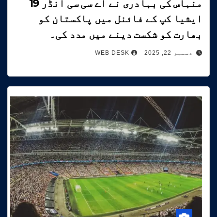
منہاس کی بہادری نے اے سی سی انڈر 19
ایشیا کپ کے فائنل میں پاکستان کو
بھارت کو شکست دینے میں مدد کی۔
دسمبر 22, 2025
WEB DESK