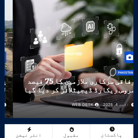
PAKISTAN
وفاقی سرکاری ملازمین کا 75 فیصد
سروس ریکارڈ ڈیجیٹلائز کر دیا گیا
اگست 4, 2026
WEB DESK
پاکستان
مقبول
انٹر نیشن