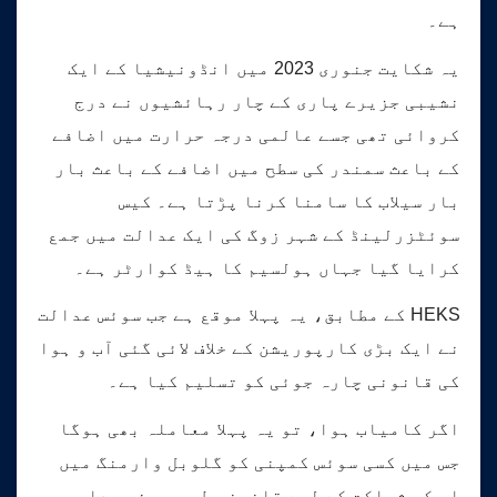
ہے۔
یہ شکایت جنوری 2023 میں انڈونیشیا کے ایک
نشیبی جزیرے پاری کے چار رہائشیوں نے درج
کروائی تھی جسے عالمی درجہ حرارت میں اضافے
کے باعث سمندر کی سطح میں اضافے کے باعث بار
بار سیلاب کا سامنا کرنا پڑتا ہے۔ کیس
سوئٹزرلینڈ کے شہر زوگ کی ایک عدالت میں جمع
کرایا گیا جہاں ہولسیم کا ہیڈ کوارٹر ہے۔
HEKS کے مطابق، یہ پہلا موقع ہے جب سوئس عدالت
نے ایک بڑی کارپوریشن کے خلاف لائی گئی آب و ہوا
کی قانونی چارہ جوئی کو تسلیم کیا ہے۔
اگر کامیاب ہوا، تو یہ پہلا معاملہ بھی ہوگا
جس میں کسی سوئس کمپنی کو گلوبل وارمنگ میں
اس کی شراکت کے لیے قانونی طور پر ذمہ دار