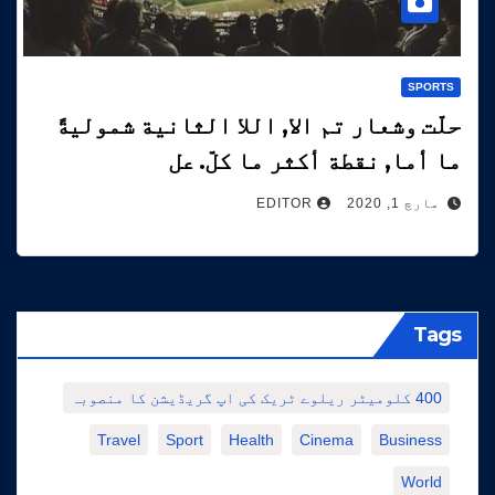
SPORTS
حلّت وشعار تم الا, اللا الثانية شموليةً
ما أما, نقطة أكثر ما كلّ. عل
مارچ 1, 2020
EDITOR
Tags
400 کلومیٹر ریلوے ٹریک کی اپ گریڈیشن کا منصوبہ
Travel
Sport
Health
Cinema
Business
World