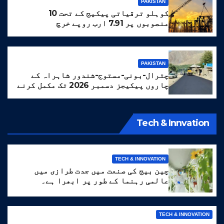
PAKISTAN
کوہلو ترقیاتی پیکیج کے تحت 10
منصوبوں پر 7.91 ارب روپے خرچ
PAKISTAN
چترال-بونی-مستوج-شندور شاہراہ کے
چاروں پیکیجز دسمبر 2026 تک مکمل کرنے
کا ہدف مقرر
Tech & Innvation
TECH & INNOVATION
چین بیج کی صنعت میں جدت طرازی میں
عالمی رہنما کے طور پر ابھرا ہے۔
TECH & INNOVATION