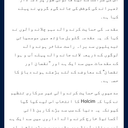
ٹھہرانے کی کوشش کی جائے گی، گروپ نے پہلے
کہا ہے۔
مقدمہ کی حمایت کرنے والے مہم چلانے والوں نے
کہا کہ یہ مقدمہ گلوبل ساؤتھ میں موسمیاتی
تبدیلیوں سے براہ راست متاثر ہونے والے
لوگوں کے ذریعہ لائے جانے والے پہلے آب و ہوا
کے مقدمات میں سے ایک ہے اور "نقصان اور
نقصان” کے معاوضے کے لئے بڑھتے ہوئے دباؤ کا
حصہ ہے۔
مدعیوں کی حمایت کرنے والی غیر سرکاری تنظیم
نے کہا کہ Holcim کا انتخاب اس لیے کیا گیا
کیونکہ یہ دنیا کے سب سے بڑے کاربن ڈائی
آکسائیڈ خارج کرنے والے اداروں میں سے ایک ہے
اور سوئٹزرلینڈ میں مقیم سب سے بڑی نام نہاد