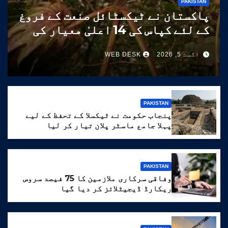
PAKISTAN
پاکستان نے ٹیکسٹائل صنعت کے فروغ
کے لئے کپاس کی 14 اعلیٰ معیار کی
اقسام تیار کر لیں
اگست 5, 2026
WEB DESK
PAKISTAN
پنجاب حکومت نے ٹیکسلا کے تحفظ کے لیے
پہلا جامع ماسٹر پلان تیار کر لیا
PAKISTAN
وفاقی سرکاری ملازمین کا 75 فیصد سروس
ریکارڈ ڈیجیٹلائز کر دیا گیا