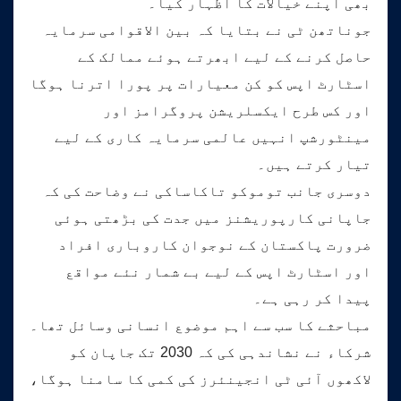
بھی اپنے خیالات کا اظہار کیا۔
جوناتھن ٹی نے بتایا کہ بین الاقوامی سرمایہ
حاصل کرنے کے لیے ابھرتے ہوئے ممالک کے
اسٹارٹ اپس کو کن معیارات پر پورا اترنا ہوگا
اور کس طرح ایکسلریشن پروگرامز اور
مینٹورشپ انہیں عالمی سرمایہ کاری کے لیے
تیار کرتے ہیں۔
دوسری جانب توموکو تاکاساکی نے وضاحت کی کہ
جاپانی کارپوریشنز میں جدت کی بڑھتی ہوئی
ضرورت پاکستان کے نوجوان کاروباری افراد
اور اسٹارٹ اپس کے لیے بے شمار نئے مواقع
پیدا کر رہی ہے۔
مباحثے کا سب سے اہم موضوع انسانی وسائل تھا۔
شرکاء نے نشاندہی کی کہ 2030 تک جاپان کو
لاکھوں آئی ٹی انجینئرز کی کمی کا سامنا ہوگا،