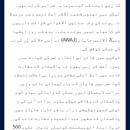
کا روپ دینے کے لیے سرمایہ فراہم کرتے ہیں۔
لیکن یہی تینوں شعبے اکثر ایک دوسرے سے مربوط
نہ ہونے کی وجہ سے بین الاقوامی شراکت داریوں
کو کامیاب نہیں ہونے دیتے۔ بدھ کے روز ایشیا
ویب3 الائنس جاپان (AWAJ) نے اسی خلا کو پُر کرنے
کی عملی کوشش کی۔
ٹوکیو میں قائم اس اتحاد، جس کی قیادت صدر
ہنزہ آصف کر رہی ہیں، نے پاکستان کے سفارت
خانے میں ایک اعلیٰ سطحی سربراہی اجلاس منعقد
کیا جس میں جاپان کے پارلیمانی نائب وزیر
برائے ڈیجیٹل امور مسٹر کاواساکی ہیدی تو،
پاکستان کے وفاقی سیکریٹری برائے آئی ٹی و
ٹیلی کمیونیکیشن زرار ہاشم خان، جاپان میں
پاکستان کے سفیر عبدالحمید، سفارت خانے کی
ٹریڈ اینڈ انویسٹمنٹ کونسلر مدیحہ علی، 500