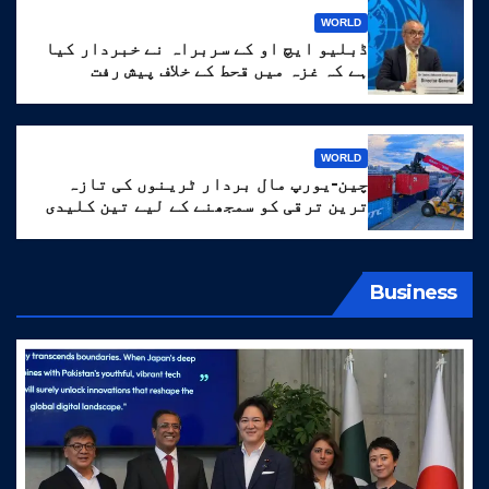
WORLD
ڈبلیو ایچ او کے سربراہ نے خبردار کیا
ہے کہ غزہ میں قحط کے خلاف پیش رفت
‘انتہائی نازک’ ہے۔
WORLD
چین-یورپ مال بردار ٹرینوں کی تازہ
ترین ترقی کو سمجھنے کے لیے تین کلیدی
الفاظ
Business