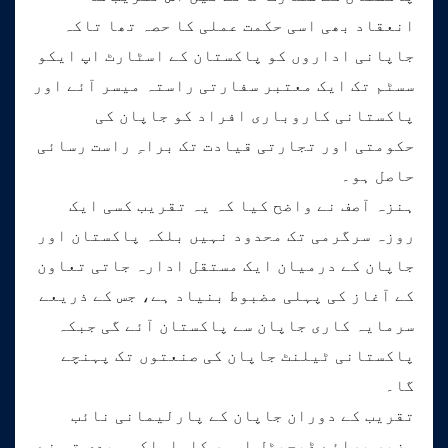
انعقاد بھی اسی حکمت عملی کا حصہ تھا تاکہ
جاپانی اداروں کو پاکستان کے اسٹارٹ اپ ایکو
سسٹم تک ایک معتبر سفارتی راستہ میسر آئے اور
پاکستانی کاروباری افراد کو جاپان کی
حکومتی اور تجارتی قیادت تک براہِ راست رسائی
حاصل ہو۔
ہنزہ آصف نے واضح کیا کہ یہ تقریب کسی ایک
روزہ سرگرمی تک محدود نہیں بلکہ پاکستان اور
جاپان کے درمیان ایک مستقل ادارہ جاتی تعاون
کے آغاز کی پہلی مضبوط بنیاد ہے، جس کے ذریعے
سرمایہ کاری جاپان سے پاکستان آئے گی جبکہ
پاکستانی ٹیلنٹ جاپان کی صنعتوں تک پہنچے
گا۔
تقریب کے دوران جاپان کے پارلیمانی نائب
وزیر برائے ڈیجیٹل امور کاواساکی ہیدی تو نے