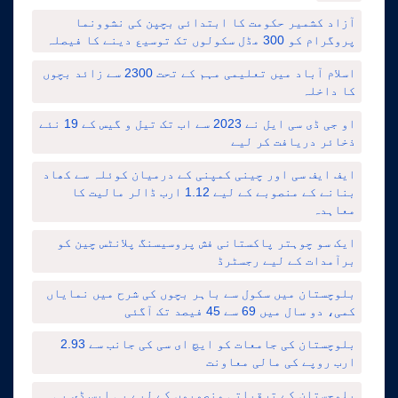
آزاد کشمیر حکومت کا ابتدائی بچپن کی نشوونما
پروگرام کو 300 مڈل سکولوں تک توسیع دینے کا فیصلہ
اسلام آباد میں تعلیمی مہم کے تحت 2300 سے زائد بچوں
کا داخلہ
او جی ڈی سی ایل نے 2023 سے اب تک تیل و گیس کے 19 نئے
ذخائر دریافت کر لیے
ایف ایف سی اور چینی کمپنی کے درمیان کوئلہ سے کھاد
بنانے کے منصوبے کے لیے 1.12 ارب ڈالر مالیت کا
معاہدہ
ایک سو چوہتر پاکستانی فش پروسیسنگ پلانٹس چین کو
برآمدات کے لیے رجسٹرڈ
بلوچستان میں سکول سے باہر بچوں کی شرح میں نمایاں
کمی، دو سال میں 69 سے 45 فیصد تک آگئی
بلوچستان کی جامعات کو ایچ ای سی کی جانب سے 2.93
ارب روپے کی مالی معاونت
بلوچستان کے ترقیاتی منصوبوں کے لیے پی ایس ڈی پی