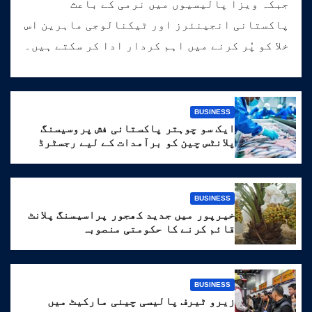
جبکہ ویزا پالیسیوں میں نرمی کے باعث
پاکستانی انجینئرز اور ٹیکنالوجی ماہرین اس
خلا کو پُر کرنے میں اہم کردار ادا کر سکتے ہیں۔
BUSINESS
ایک سو چوہتر پاکستانی فش پروسیسنگ
پلانٹس چین کو برآمدات کے لیے رجسٹرڈ
BUSINESS
خیرپور میں جدید کھجور پراسیسنگ پلانٹ
قائم کرنے کا حکومتی منصوبہ
BUSINESS
زیرو ٹیرف پالیسی چینی مارکیٹ میں