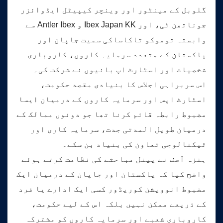
گلوبل کے مینٹور اور وینچر کیپیٹل ایڈوائزر
جوناتھن ٹی، اور Ibex Japan KK و Antler Ibex سے
وابستہ توموکو تاکاساکی سمیت جاپان اور
پاکستان کے متعدد سرمایہ کاروں، کاروباری
شخصیات اور اسٹارٹ اپ بانیوں نے شرکت کی۔
اس سربراہی اجلاس کا بنیادی مقصد حکومت،
اسٹارٹ اپس اور سرمایہ کاروں کے درمیان ایسا
مضبوط رابطہ قائم کرنا تھا جو دونوں ممالک کے
درمیان طویل المدتی جدت، سرمایہ کاری اور
ٹیکنالوجی تعاون کی بنیاد بن سکے۔
ہنزہ آصف نے پینل مباحثے کی نظامت کرتے ہوئے
واضح کیا کہ پاکستان اور جاپان کے درمیان ایک
مضبوط انوویشن کوریڈور کسی ایک ادارے یا فرد
کے ذریعے ممکن نہیں بلکہ اس کے لیے حکومت،
کاروباری شعبے اور سرمایہ کاروں کو مشترکہ