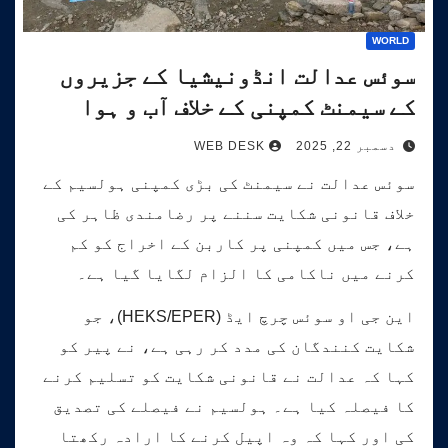
WORLD
سوئس عدالت انڈونیشیا کے جزیروں
کے سیمنٹ کمپنی کے خلاف آب و ہوا
کیس کی سماعت کرے گی۔
دسمبر 22, 2025
WEB DESK
سوئس عدالت نے سیمنٹ کی بڑی کمپنی ہولسیم کے
خلاف قانونی شکایت سننے پر رضامندی ظاہر کی
ہے، جس میں کمپنی پر کاربن کے اخراج کو کم
کرنے میں ناکامی کا الزام لگایا گیا ہے۔
این جی او سوئس چرچ ایڈ (HEKS/EPER)، جو
شکایت کنندگان کی مدد کر رہی ہے، نے پیر کو
کہا کہ عدالت نے قانونی شکایت کو تسلیم کرنے
کا فیصلہ کیا ہے۔ ہولسیم نے فیصلے کی تصدیق
کی اور کہا کہ وہ اپیل کرنے کا ارادہ رکھتا