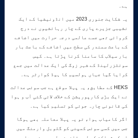
ہے۔
یہ شکایت جنوری 2023 میں انڈونیشیا کے ایک
نشیبی جزیرے پاری کے چار رہائشیوں نے درج
کروائی تھی جسے عالمی درجہ حرارت میں اضافے
کے باعث سمندر کی سطح میں اضافے کے باعث بار
بار سیلاب کا سامنا کرنا پڑتا ہے۔ کیس
سوئٹزرلینڈ کے شہر زوگ کی ایک عدالت میں جمع
کرایا گیا جہاں ہولسیم کا ہیڈ کوارٹر ہے۔
HEKS کے مطابق، یہ پہلا موقع ہے جب سوئس عدالت
نے ایک بڑی کارپوریشن کے خلاف لائی گئی آب و ہوا
کی قانونی چارہ جوئی کو تسلیم کیا ہے۔
اگر کامیاب ہوا، تو یہ پہلا معاملہ بھی ہوگا
جس میں کسی سوئس کمپنی کو گلوبل وارمنگ میں
اس کی شراکت کے لیے قانونی طور پر ذمہ دار