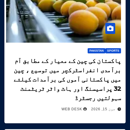
PAKISTAN
SPORTS
پاکستان کی چین کے معیار کے مطابق آم
برآمدی انفراسٹرکچر میں توسیع ، چین
میں پاکستانی آموں کی برآمدات کیلئے
32 پراسیسنگ اور ہاٹ واٹر ٹریٹمنٹ
سہولتیں رجسٹرڈ
جون 15, 2026
WEB DESK