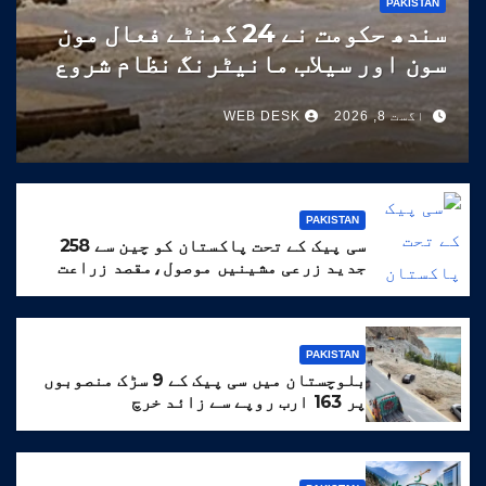
PAKISTAN
سندھ حکومت نے 24 گھنٹے فعال مون
سون اور سیلاب مانیٹرنگ نظام شروع
کر دیا
اگست 8, 2026
WEB DESK
PAKISTAN
سی پیک کے تحت پاکستان کو چین سے 258
جدید زرعی مشینیں موصول،مقصد زراعت
کو جدید خطوط پر فروغ دینا ہے
PAKISTAN
بلوچستان میں سی پیک کے 9 سڑک منصوبوں
پر 163 ارب روپے سے زائد خرچ