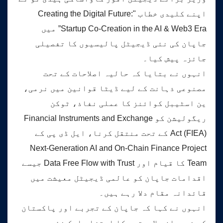
اپنے کلیدی خطاب "Creating the Digital Future:
Startup Co-Creation in the AI & Web3 Era” میں
جاپان کی نئی ڈیجیٹل پالیسیوں کا تفصیلی
جائزہ پیش کیا۔
انہوں نے بتایا کہ حالیہ اصلاحات کے تحت
مصنوعی ذہانت کے لیے ڈیٹا قوانین میں نرمی،
ین اسٹیبل کوائنز کا عملی نفاذ، ٹوکن
ریگولیشن کو Financial Instruments and Exchange
Act (FIEA) کے تحت منتقل کرنا، ایل ڈی پی کے
Next-Generation AI and On-Chain Finance Project
Team کا قیام اور Data Free Flow with Trust جیسے
اقدامات جاپان کو عالمی ڈیجیٹل معیشت میں
قائدانہ مقام دلا رہے ہیں۔
انہوں نے کہا کہ جاپان کے تجربے اور پاکستان
کی نوجوان صلاحیتوں کا امتزاج ایک نئی