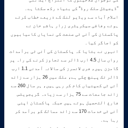
"ڈیجیٹل سلک روڈ” کی بنیاد رکھ سکتا ہے۔
اسلام آباد سے ویڈیو لنک کے ذریعے خطاب کرتے
ہوئے وفاقی سیکریٹری زرار ہاشم خان نے
پاکستان کی آئی ٹی صنعت کی نمایاں کامیابیوں
کو اجاگر کیا۔
انہوں نے بتایا کہ پاکستان کی آئی ٹی برآمدات
رواں سال 4.5 ارب ڈالر سے تجاوز کرنے کی راہ پر
گامزن ہیں، فری لانسرز کی سالانہ آمدنی 1.1 ارب
ڈالر تک پہنچ چکی ہے، ملک میں 26 ہزار سے زائد
آئی ٹی کمپنیاں کام کر رہی ہیں، ہر سال 260 سے
زائد جامعات سے 75 ہزار سے زیادہ گریجویٹس
فارغ التحصیل ہوتے ہیں جبکہ پاکستان اپنی
آئی ٹی خدمات 170 سے زائد ممالک کو برآمد کر
رہا ہے۔