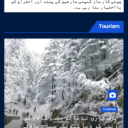
چینی کار ساز کمپنی صارفین کی پسند اور اختراع کو
بااختیار بنا رہی ہے۔
Tourism
TOURISM
برف باری نے مالم جبہ، کالام کو
زندہ کر دیا کیونکہ سیاح بالائی