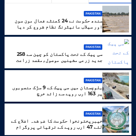
PAKISTAN
سندھ حکومت نے 24 گھنٹے فعال مون سون
اور سیلاب مانیٹرنگ نظام شروع کر دیا
PAKISTAN
سی پیک کے تحت پاکستان کو چین سے 258
جدید زرعی مشینیں موصول،مقصد زراعت
کو جدید خطوط پر فروغ دینا ہے
PAKISTAN
بلوچستان میں سی پیک کے 9 سڑک منصوبوں
پر 163 ارب روپے سے زائد خرچ
PAKISTAN
خیبرپختونخوا حکومت کا ضم شدہ اضلاع کے
لئے 47 ارب روپے کے ترقیاتی پروگرام
کا منصوبہ