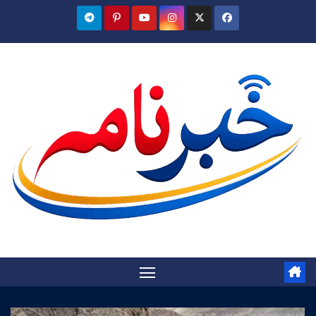
Ski
t
conten