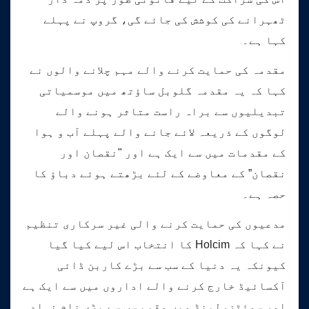
ٹھہرانے کی کوشش کی جائے گی، گروپ نے پہلے
کہا ہے۔
مقدمہ کی حمایت کرنے والے مہم چلانے والوں نے
کہا کہ یہ مقدمہ گلوبل ساؤتھ میں موسمیاتی
تبدیلیوں سے براہ راست متاثر ہونے والے
لوگوں کے ذریعہ لائے جانے والے پہلے آب و ہوا
کے مقدمات میں سے ایک ہے اور "نقصان اور
نقصان” کے معاوضے کے لئے بڑھتے ہوئے دباؤ کا
حصہ ہے۔
مدعیوں کی حمایت کرنے والی غیر سرکاری تنظیم
نے کہا کہ Holcim کا انتخاب اس لیے کیا گیا
کیونکہ یہ دنیا کے سب سے بڑے کاربن ڈائی
آکسائیڈ خارج کرنے والے اداروں میں سے ایک ہے
اور سوئٹزرلینڈ میں مقیم سب سے بڑی نام نہاد