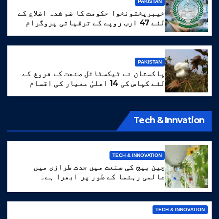
PAKISTAN
خیبرپختونخوا حکومت کا ضم شدہ اضلاع کے
لئے 47 ارب روپے کے ترقیاتی پروگرام
کا منصوبہ
PAKISTAN
پاکستان نے ٹیکسٹائل صنعت کے فروغ کے
لئے کپاس کی 14 اعلیٰ معیار کی اقسام
تیار کر لیں
Tech & Innvation
TECH & INNOVATION
چین بیج کی صنعت میں جدت طرازی میں
عالمی رہنما کے طور پر ابھرا ہے۔
TECH & INNOVATION