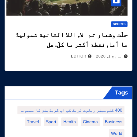
SPORTS
حلّت وشعار تم الا, اللا الثانية شموليةً
ما أما, نقطة أكثر ما كلّ. عل
مارچ 1, 2020
EDITOR
Tags
400 کلومیٹر ریلوے ٹریک کی اپ گریڈیشن کا منصوبہ
Travel
Sport
Health
Cinema
Business
World