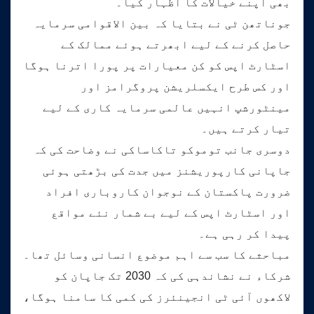
بھی اپنے خیالات کا اظہار کیا۔
جوناتھن ٹی نے بتایا کہ بین الاقوامی سرمایہ
حاصل کرنے کے لیے ابھرتے ہوئے ممالک کے
اسٹارٹ اپس کو کن معیارات پر پورا اترنا ہوگا
اور کس طرح ایکسلریشن پروگرامز اور
مینٹورشپ انہیں عالمی سرمایہ کاری کے لیے
تیار کرتے ہیں۔
دوسری جانب توموکو تاکاساکی نے وضاحت کی کہ
جاپانی کارپوریشنز میں جدت کی بڑھتی ہوئی
ضرورت پاکستان کے نوجوان کاروباری افراد
اور اسٹارٹ اپس کے لیے بے شمار نئے مواقع
پیدا کر رہی ہے۔
مباحثے کا سب سے اہم موضوع انسانی وسائل تھا۔
شرکاء نے نشاندہی کی کہ 2030 تک جاپان کو
لاکھوں آئی ٹی انجینئرز کی کمی کا سامنا ہوگا،