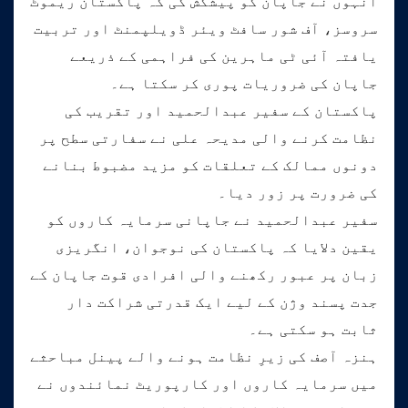
انہوں نے جاپان کو پیشکش کی کہ پاکستان ریموٹ
سروسز، آف شور سافٹ ویئر ڈویلپمنٹ اور تربیت
یافتہ آئی ٹی ماہرین کی فراہمی کے ذریعے
جاپان کی ضروریات پوری کر سکتا ہے۔
پاکستان کے سفیر عبدالحمید اور تقریب کی
نظامت کرنے والی مدیحہ علی نے سفارتی سطح پر
دونوں ممالک کے تعلقات کو مزید مضبوط بنانے
کی ضرورت پر زور دیا۔
سفیر عبدالحمید نے جاپانی سرمایہ کاروں کو
یقین دلایا کہ پاکستان کی نوجوان، انگریزی
زبان پر عبور رکھنے والی افرادی قوت جاپان کے
جدت پسند وژن کے لیے ایک قدرتی شراکت دار
ثابت ہو سکتی ہے۔
ہنزہ آصف کی زیرِ نظامت ہونے والے پینل مباحثے
میں سرمایہ کاروں اور کارپوریٹ نمائندوں نے