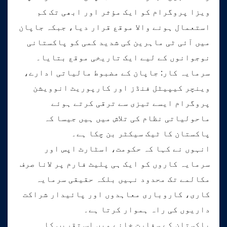
ویزا پروگرام کو ایک مؤثر اور ابھی تک کم
استعمال ہونے والا موقع قرار دیا، جبکہ جاپان
میں آئی ٹی ماہرین کی شدید کمی کو پاکستانی
نوجوانوں کے لیے ایک تاریخی موقع بتایا۔
سرمایہ کار: جاپان کے مضبوط مالیاتی ادارے،
وینچر کیپیٹل فنڈز اور کارپوریٹ انوویشن
پروگرام ایسے تیزی سے ترقی کرتے ہوئے
ماحولیاتی نظام کی تلاش میں ہیں جیسا کہ
پاکستان کا ٹیک سیکٹر بن چکا ہے۔
انہوں نے کہا کہ حکومت، اسٹارٹ اپس اور
سرمایہ کاروں کو ایک ہی پلیٹ فارم پر لانا صرف
مکالمے تک محدود نہیں بلکہ حقیقی سرمایہ
کاری، کاروباری معاہدوں اور پائیدار شراکت
داریوں کی راہ ہموار کرتا ہے۔
پاکستان کے سفارت خانے میں اس تقریب کا