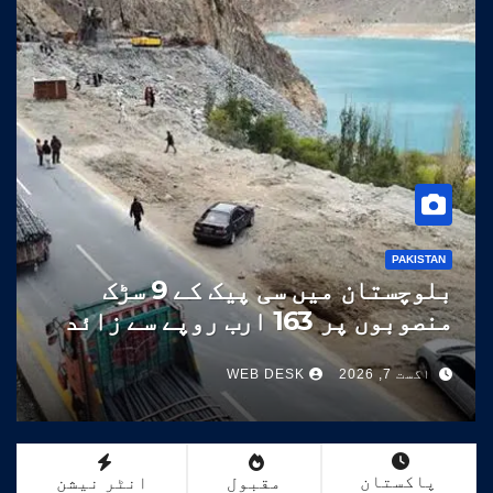
PAKISTAN
خیبرپختونخوا حکومت کا ضم شدہ
اضلاع کے لئے 47 ارب روپے کے
ترقیاتی پروگرام کا منصوبہ
اگست 7, 2026
WEB DESK
پاکستان
مقبول
انٹر نیشن