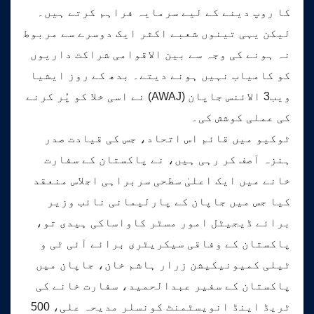
کا روپ دینے کے لیے سرمایہ فراہم کرتے ہیں۔
لیکن یہی تینوں شعبے اکثر ایک دوسرے سے مربوط
نہ ہونے کی وجہ سے بین الاقوامی شراکت داریوں
کو کامیاب نہیں ہونے دیتے۔ بدھ کے روز ایشیا
ویب3 الائنس جاپان (AWAJ) نے اسی خلا کو پُر کرنے
کی عملی کوشش کی۔
ٹوکیو میں قائم اس اتحاد، جس کی قیادت صدر
ہنزہ آصف کر رہی ہیں، نے پاکستان کے سفارت
خانے میں ایک اعلیٰ سطحی سربراہی اجلاس منعقد
کیا جس میں جاپان کے پارلیمانی نائب وزیر
برائے ڈیجیٹل امور مسٹر کاواساکی ہیدی تو،
پاکستان کے وفاقی سیکریٹری برائے آئی ٹی و
ٹیلی کمیونیکیشن زرار ہاشم خان، جاپان میں
پاکستان کے سفیر عبدالحمید، سفارت خانے کی
ٹریڈ اینڈ انویسٹمنٹ کونسلر مدیحہ علی، 500