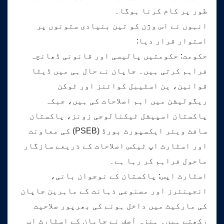
طور پر کام کرنا ہوگا۔
انہوں نے اس وژن کو تین بنیادی ستونوں پر
استوار قرار دیا:
حکومت: حکومتیں پالیسی اور قانونی ڈھانچہ
فراہم کرتی ہیں۔ جاپان نے حال ہی میں ڈیٹا
قوانین، ین اسٹیبل کوائنز اور ٹوکن
ریگولیشن میں اہم اصلاحات کی ہیں، جبکہ
پاکستان اسپیشل ٹیکنالوجی زونز، پاکستان
سافٹ ویئر ایکسپورٹ بورڈ (PSEB) کی معاونت
اور اسٹارٹ اپ ٹیکس اصلاحات کے ذریعے سازگار
ماحول فراہم کر رہا ہے۔
اسٹارٹ اپس: پاکستان کے نوجوان بانی،
انجینئرز اور مصنوعی ذہانت کے ماہرین جاپان
کی مارکیٹ میں داخل ہونے کی بھرپور صلاحیت
رکھتے ہیں۔ ہنزہ آصف نے جاپان کے اسٹارٹ اپ