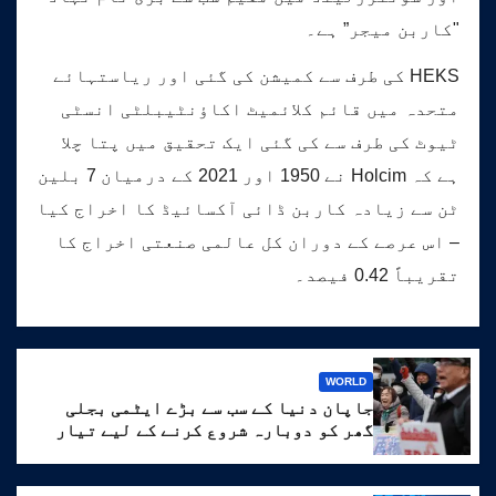
"کاربن میجر” ہے۔
HEKS کی طرف سے کمیشن کی گئی اور ریاستہائے
متحدہ میں قائم کلائمیٹ اکاؤنٹیبلٹی انسٹی
ٹیوٹ کی طرف سے کی گئی ایک تحقیق میں پتا چلا
ہے کہ Holcim نے 1950 اور 2021 کے درمیان 7 بلین
ٹن سے زیادہ کاربن ڈائی آکسائیڈ کا اخراج کیا
– اس عرصے کے دوران کل عالمی صنعتی اخراج کا
تقریباً 0.42 فیصد۔
WORLD
جاپان دنیا کے سب سے بڑے ایٹمی بجلی
گھر کو دوبارہ شروع کرنے کے لیے تیار
ہے۔