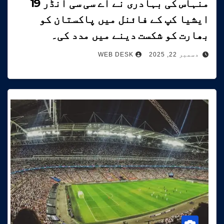
منہاس کی بہادری نے اے سی سی انڈر 19
ایشیا کپ کے فائنل میں پاکستان کو
بھارت کو شکست دینے میں مدد کی۔
دسمبر 22, 2025
WEB DESK