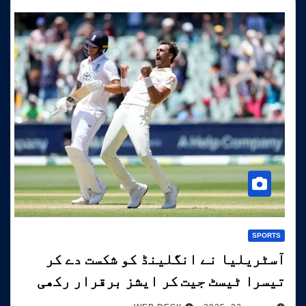
SPORTS
آسٹریلیا نے انگلینڈ کو شکست دے کر
تیسرا ٹیسٹ جیت کر ایشز برقرار رکھی