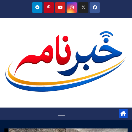
Ski
t
conten