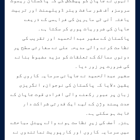
انہوں نے جاپان کو پیشکش کی کہ پاکستان ریموٹ
سروسز، آف شور سافٹ ویئر ڈویلپمنٹ اور تربیت
یافتہ آئی ٹی ماہرین کی فراہمی کے ذریعے
جاپان کی ضروریات پوری کر سکتا ہے۔
پاکستان کے سفیر عبدالحمید اور تقریب کی
نظامت کرنے والی مدیحہ علی نے سفارتی سطح پر
دونوں ممالک کے تعلقات کو مزید مضبوط بنانے
کی ضرورت پر زور دیا۔
سفیر عبدالحمید نے جاپانی سرمایہ کاروں کو
یقین دلایا کہ پاکستان کی نوجوان، انگریزی
زبان پر عبور رکھنے والی افرادی قوت جاپان کے
جدت پسند وژن کے لیے ایک قدرتی شراکت دار
ثابت ہو سکتی ہے۔
ہنزہ آصف کی زیرِ نظامت ہونے والے پینل مباحثے
میں سرمایہ کاروں اور کارپوریٹ نمائندوں نے