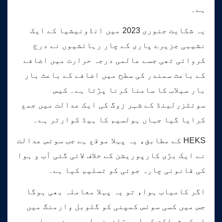
ہے۔
یہ شکایت جنوری 2023 میں انڈونیشیا کے ایک
نشیبی جزیرے پاری کے چار رہائشیوں نے درج
کروائی تھی جسے عالمی درجہ حرارت میں اضافے
کے باعث سمندر کی سطح میں اضافے کے باعث بار
بار سیلاب کا سامنا کرنا پڑتا ہے۔ کیس
سوئٹزرلینڈ کے شہر زوگ کی ایک عدالت میں جمع
کرایا گیا جہاں ہولسیم کا ہیڈ کوارٹر ہے۔
HEKS کے مطابق، یہ پہلا موقع ہے جب سوئس عدالت
نے ایک بڑی کارپوریشن کے خلاف لائی گئی آب و ہوا
کی قانونی چارہ جوئی کو تسلیم کیا ہے۔
اگر کامیاب ہوا، تو یہ پہلا معاملہ بھی ہوگا
جس میں کسی سوئس کمپنی کو گلوبل وارمنگ میں
اس کی شراکت کے لیے قانونی طور پر ذمہ دار