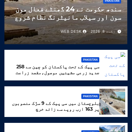
PAKISTAN
سندھ حکومت نے 24 گھنٹے فعال مون
سون اور سیلاب مانیٹرنگ نظام شروع
کر دیا
اگست 8, 2026
WEB DESK
PAKISTAN
سی پیک کے تحت پاکستان کو چین سے 258
جدید زرعی مشینیں موصول،مقصد زراعت
کو جدید خطوط پر فروغ دینا ہے
PAKISTAN
بلوچستان میں سی پیک کے 9 سڑک منصوبوں
پر 163 ارب روپے سے زائد خرچ