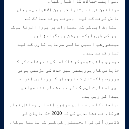
بھی اپنے خیالات کا اظہار کیا۔
جوناتھن ٹی نے بتایا کہ بین الاقوامی سرمایہ
حاصل کرنے کے لیے ابھرتے ہوئے ممالک کے
اسٹارٹ اپس کو کن معیارات پر پورا اترنا ہوگا
اور کس طرح ایکسلریشن پروگرامز اور
مینٹورشپ انہیں عالمی سرمایہ کاری کے لیے
تیار کرتے ہیں۔
دوسری جانب توموکو تاکاساکی نے وضاحت کی کہ
جاپانی کارپوریشنز میں جدت کی بڑھتی ہوئی
ضرورت پاکستان کے نوجوان کاروباری افراد
اور اسٹارٹ اپس کے لیے بے شمار نئے مواقع
پیدا کر رہی ہے۔
مباحثے کا سب سے اہم موضوع انسانی وسائل تھا۔
شرکاء نے نشاندہی کی کہ 2030 تک جاپان کو
لاکھوں آئی ٹی انجینئرز کی کمی کا سامنا ہوگا،