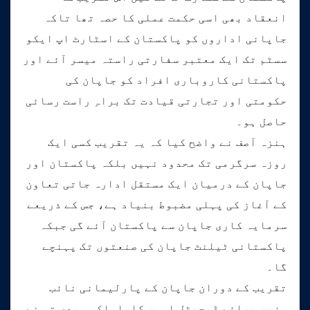
انعقاد بھی اسی حکمت عملی کا حصہ تھا تاکہ
جاپانی اداروں کو پاکستان کے اسٹارٹ اپ ایکو
سسٹم تک ایک معتبر سفارتی راستہ میسر آئے اور
پاکستانی کاروباری افراد کو جاپان کی
حکومتی اور تجارتی قیادت تک براہِ راست رسائی
حاصل ہو۔
ہنزہ آصف نے واضح کیا کہ یہ تقریب کسی ایک
روزہ سرگرمی تک محدود نہیں بلکہ پاکستان اور
جاپان کے درمیان ایک مستقل ادارہ جاتی تعاون
کے آغاز کی پہلی مضبوط بنیاد ہے، جس کے ذریعے
سرمایہ کاری جاپان سے پاکستان آئے گی جبکہ
پاکستانی ٹیلنٹ جاپان کی صنعتوں تک پہنچے
گا۔
تقریب کے دوران جاپان کے پارلیمانی نائب
وزیر برائے ڈیجیٹل امور کاواساکی ہیدی تو نے