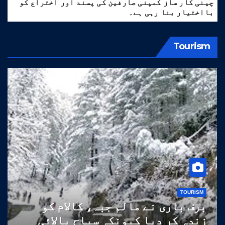
چینی کار ساز کمپنی صارفین کی پسند اور اختراع کو
بااختیار بنا رہی ہے۔
Tourism
TOURISM
برف باری نے مالم جبہ، کالام کو
زندہ کر دیا کیونکہ سیاح بالائی