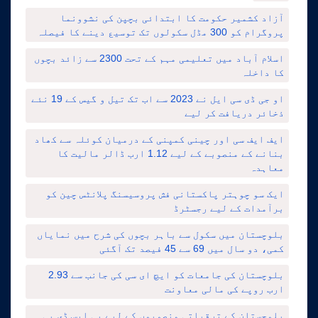
آزاد کشمیر حکومت کا ابتدائی بچپن کی نشوونما
پروگرام کو 300 مڈل سکولوں تک توسیع دینے کا فیصلہ
اسلام آباد میں تعلیمی مہم کے تحت 2300 سے زائد بچوں
کا داخلہ
او جی ڈی سی ایل نے 2023 سے اب تک تیل و گیس کے 19 نئے
ذخائر دریافت کر لیے
ایف ایف سی اور چینی کمپنی کے درمیان کوئلہ سے کھاد
بنانے کے منصوبے کے لیے 1.12 ارب ڈالر مالیت کا
معاہدہ
ایک سو چوہتر پاکستانی فش پروسیسنگ پلانٹس چین کو
برآمدات کے لیے رجسٹرڈ
بلوچستان میں سکول سے باہر بچوں کی شرح میں نمایاں
کمی، دو سال میں 69 سے 45 فیصد تک آگئی
بلوچستان کی جامعات کو ایچ ای سی کی جانب سے 2.93
ارب روپے کی مالی معاونت
بلوچستان کے ترقیاتی منصوبوں کے لیے پی ایس ڈی پی