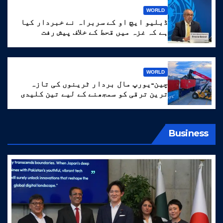
WORLD
ڈبلیو ایچ او کے سربراہ نے خبردار کیا
ہے کہ غزہ میں قحط کے خلاف پیش رفت
‘انتہائی نازک’ ہے۔
WORLD
چین-یورپ مال بردار ٹرینوں کی تازہ
ترین ترقی کو سمجھنے کے لیے تین کلیدی
الفاظ
Business