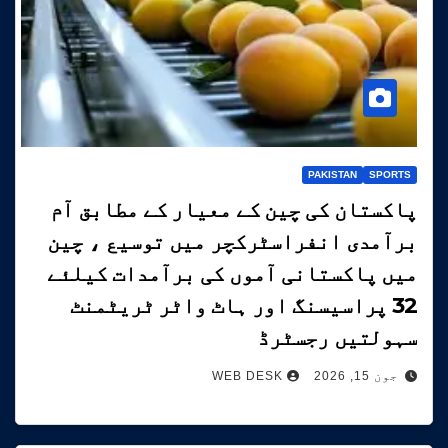
PAKISTAN
SPORTS
پاکستان کی چین کے معیار کے مطابق آم
برآمدی انفراسٹرکچر میں توسیع ، چین
میں پاکستانی آموں کی برآمدات کیلئے
32 پراسیسنگ اور ہاٹ واٹر ٹریٹمنٹ
سہولتیں رجسٹرڈ
جون 15, 2026
WEB DESK