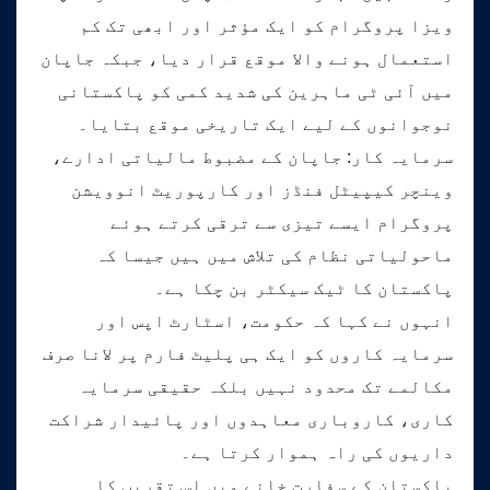
ویزا پروگرام کو ایک مؤثر اور ابھی تک کم
استعمال ہونے والا موقع قرار دیا، جبکہ جاپان
میں آئی ٹی ماہرین کی شدید کمی کو پاکستانی
نوجوانوں کے لیے ایک تاریخی موقع بتایا۔
سرمایہ کار: جاپان کے مضبوط مالیاتی ادارے،
وینچر کیپیٹل فنڈز اور کارپوریٹ انوویشن
پروگرام ایسے تیزی سے ترقی کرتے ہوئے
ماحولیاتی نظام کی تلاش میں ہیں جیسا کہ
پاکستان کا ٹیک سیکٹر بن چکا ہے۔
انہوں نے کہا کہ حکومت، اسٹارٹ اپس اور
سرمایہ کاروں کو ایک ہی پلیٹ فارم پر لانا صرف
مکالمے تک محدود نہیں بلکہ حقیقی سرمایہ
کاری، کاروباری معاہدوں اور پائیدار شراکت
داریوں کی راہ ہموار کرتا ہے۔
پاکستان کے سفارت خانے میں اس تقریب کا