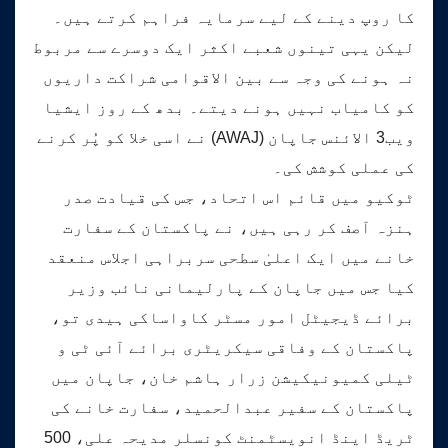
کا روپ دینے کے لیے سرمایہ فراہم کرتے ہیں۔
لیکن یہی تینوں شعبے اکثر ایک دوسرے سے مربوط
نہ ہونے کی وجہ سے بین الاقوامی شراکت داریوں
کو کامیاب نہیں ہونے دیتے۔ بدھ کے روز ایشیا
ویب3 الائنس جاپان (AWAJ) نے اسی خلا کو پُر کرنے
کی عملی کوشش کی۔
ٹوکیو میں قائم اس اتحاد، جس کی قیادت صدر
ہنزہ آصف کر رہی ہیں، نے پاکستان کے سفارت
خانے میں ایک اعلیٰ سطحی سربراہی اجلاس منعقد
کیا جس میں جاپان کے پارلیمانی نائب وزیر
برائے ڈیجیٹل امور مسٹر کاواساکی ہیدی تو،
پاکستان کے وفاقی سیکریٹری برائے آئی ٹی و
ٹیلی کمیونیکیشن زرار ہاشم خان، جاپان میں
پاکستان کے سفیر عبدالحمید، سفارت خانے کی
ٹریڈ اینڈ انویسٹمنٹ کونسلر مدیحہ علی، 500