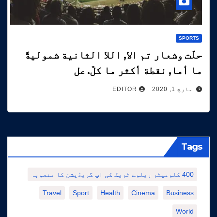
SPORTS
حلّت وشعار تم الا, اللا الثانية شموليةً
ما أما, نقطة أكثر ما كلّ. عل
مارچ 1, 2020
EDITOR
Tags
400 کلومیٹر ریلوے ٹریک کی اپ گریڈیشن کا منصوبہ
Travel
Sport
Health
Cinema
Business
World