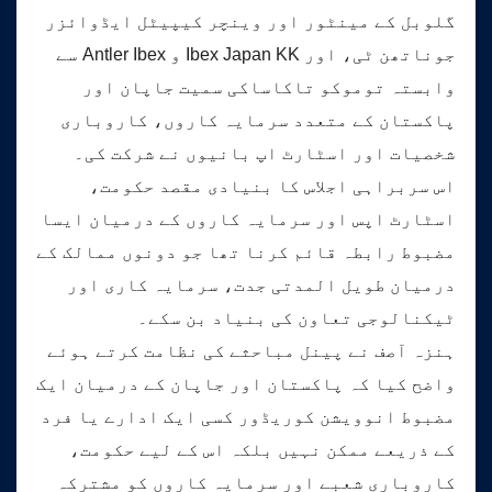
گلوبل کے مینٹور اور وینچر کیپیٹل ایڈوائزر
جوناتھن ٹی، اور Ibex Japan KK و Antler Ibex سے
وابستہ توموکو تاکاساکی سمیت جاپان اور
پاکستان کے متعدد سرمایہ کاروں، کاروباری
شخصیات اور اسٹارٹ اپ بانیوں نے شرکت کی۔
اس سربراہی اجلاس کا بنیادی مقصد حکومت،
اسٹارٹ اپس اور سرمایہ کاروں کے درمیان ایسا
مضبوط رابطہ قائم کرنا تھا جو دونوں ممالک کے
درمیان طویل المدتی جدت، سرمایہ کاری اور
ٹیکنالوجی تعاون کی بنیاد بن سکے۔
ہنزہ آصف نے پینل مباحثے کی نظامت کرتے ہوئے
واضح کیا کہ پاکستان اور جاپان کے درمیان ایک
مضبوط انوویشن کوریڈور کسی ایک ادارے یا فرد
کے ذریعے ممکن نہیں بلکہ اس کے لیے حکومت،
کاروباری شعبے اور سرمایہ کاروں کو مشترکہ