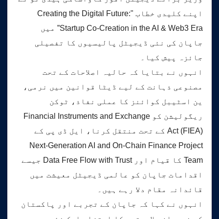
اپنے کلیدی خطاب "Creating the Digital Future:
Startup Co-Creation in the AI & Web3 Era” میں
جاپان کی نئی ڈیجیٹل پالیسیوں کا تفصیلی
جائزہ پیش کیا۔
انہوں نے بتایا کہ حالیہ اصلاحات کے تحت
مصنوعی ذہانت کے لیے ڈیٹا قوانین میں نرمی،
ین اسٹیبل کوائنز کا عملی نفاذ، ٹوکن
ریگولیشن کو Financial Instruments and Exchange
Act (FIEA) کے تحت منتقل کرنا، ایل ڈی پی کے
Next-Generation AI and On-Chain Finance Project
Team کا قیام اور Data Free Flow with Trust جیسے
اقدامات جاپان کو عالمی ڈیجیٹل معیشت میں
قائدانہ مقام دلا رہے ہیں۔
انہوں نے کہا کہ جاپان کے تجربے اور پاکستان
کی نوجوان صلاحیتوں کا امتزاج ایک نئی