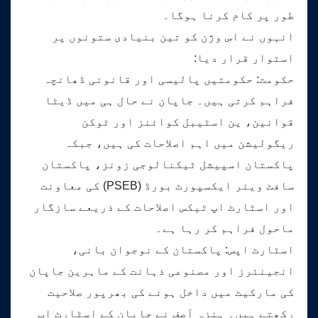
طور پر کام کرنا ہوگا۔
انہوں نے اس وژن کو تین بنیادی ستونوں پر
استوار قرار دیا:
حکومت: حکومتیں پالیسی اور قانونی ڈھانچہ
فراہم کرتی ہیں۔ جاپان نے حال ہی میں ڈیٹا
قوانین، ین اسٹیبل کوائنز اور ٹوکن
ریگولیشن میں اہم اصلاحات کی ہیں، جبکہ
پاکستان اسپیشل ٹیکنالوجی زونز، پاکستان
سافٹ ویئر ایکسپورٹ بورڈ (PSEB) کی معاونت
اور اسٹارٹ اپ ٹیکس اصلاحات کے ذریعے سازگار
ماحول فراہم کر رہا ہے۔
اسٹارٹ اپس: پاکستان کے نوجوان بانی،
انجینئرز اور مصنوعی ذہانت کے ماہرین جاپان
کی مارکیٹ میں داخل ہونے کی بھرپور صلاحیت
رکھتے ہیں۔ ہنزہ آصف نے جاپان کے اسٹارٹ اپ