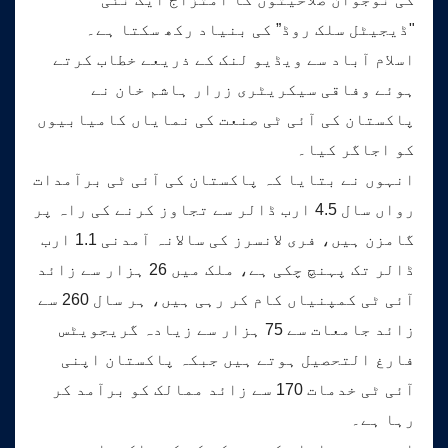
"ڈیجیٹل سلک روڈ” کی بنیاد رکھ سکتا ہے۔
اسلام آباد سے ویڈیو لنک کے ذریعے خطاب کرتے
ہوئے وفاقی سیکریٹری زرار ہاشم خان نے
پاکستان کی آئی ٹی صنعت کی نمایاں کامیابیوں
کو اجاگر کیا۔
انہوں نے بتایا کہ پاکستان کی آئی ٹی برآمدات
رواں سال 4.5 ارب ڈالر سے تجاوز کرنے کی راہ پر
گامزن ہیں، فری لانسرز کی سالانہ آمدنی 1.1 ارب
ڈالر تک پہنچ چکی ہے، ملک میں 26 ہزار سے زائد
آئی ٹی کمپنیاں کام کر رہی ہیں، ہر سال 260 سے
زائد جامعات سے 75 ہزار سے زیادہ گریجویٹس
فارغ التحصیل ہوتے ہیں جبکہ پاکستان اپنی
آئی ٹی خدمات 170 سے زائد ممالک کو برآمد کر
رہا ہے۔