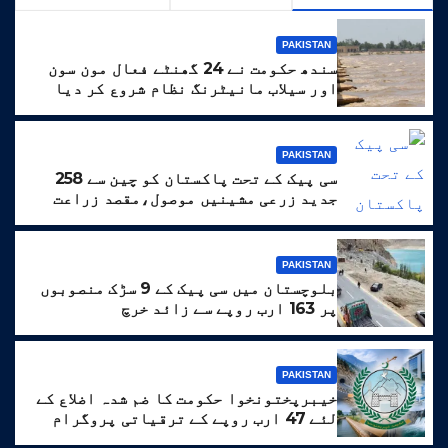
PAKISTAN
سندھ حکومت نے 24 گھنٹے فعال مون سون
اور سیلاب مانیٹرنگ نظام شروع کر دیا
PAKISTAN
سی پیک کے تحت پاکستان کو چین سے 258
جدید زرعی مشینیں موصول،مقصد زراعت
کو جدید خطوط پر فروغ دینا ہے
PAKISTAN
بلوچستان میں سی پیک کے 9 سڑک منصوبوں
پر 163 ارب روپے سے زائد خرچ
PAKISTAN
خیبرپختونخوا حکومت کا ضم شدہ اضلاع کے
لئے 47 ارب روپے کے ترقیاتی پروگرام
کا منصوبہ