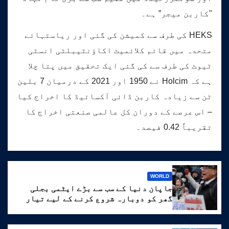
"کاربن میجر” ہے۔
HEKS کی طرف سے کمیشن کی گئی اور ریاستہائے
متحدہ میں قائم کلائمیٹ اکاؤنٹیبلٹی انسٹی
ٹیوٹ کی طرف سے کی گئی ایک تحقیق میں پتا چلا
ہے کہ Holcim نے 1950 اور 2021 کے درمیان 7 بلین
ٹن سے زیادہ کاربن ڈائی آکسائیڈ کا اخراج کیا
– اس عرصے کے دوران کل عالمی صنعتی اخراج کا
تقریباً 0.42 فیصد۔
WORLD
جاپان دنیا کے سب سے بڑے ایٹمی بجلی
گھر کو دوبارہ شروع کرنے کے لیے تیار
ہے۔