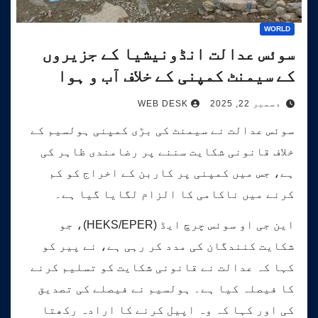
WORLD
سوئس عدالت انڈونیشیا کے جزیروں
کے سیمنٹ کمپنی کے خلاف آب و ہوا
کیس کی سماعت کرے گی۔
دسمبر 22, 2025
WEB DESK
سوئس عدالت نے سیمنٹ کی بڑی کمپنی ہولسیم کے
خلاف قانونی شکایت سننے پر رضامندی ظاہر کی
ہے، جس میں کمپنی پر کاربن کے اخراج کو کم
کرنے میں ناکامی کا الزام لگایا گیا ہے۔
این جی او سوئس چرچ ایڈ (HEKS/EPER)، جو
شکایت کنندگان کی مدد کر رہی ہے، نے پیر کو
کہا کہ عدالت نے قانونی شکایت کو تسلیم کرنے
کا فیصلہ کیا ہے۔ ہولسیم نے فیصلے کی تصدیق
کی اور کہا کہ وہ اپیل کرنے کا ارادہ رکھتا