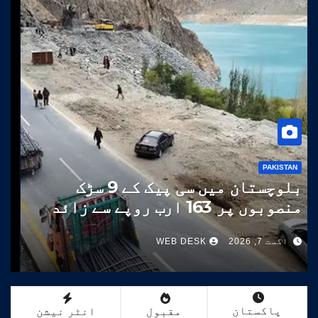
PAKISTAN
بلوچستان میں سی پیک کے 9 سڑک
منصوبوں پر 163 ارب روپے سے زائد
خرچ
اگست 7, 2026
WEB DESK
پاکستان
مقبول
انٹر نیشن