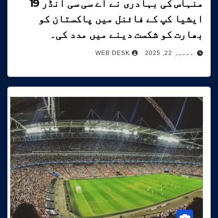
منہاس کی بہادری نے اے سی سی انڈر 19
ایشیا کپ کے فائنل میں پاکستان کو
بھارت کو شکست دینے میں مدد کی۔
دسمبر 22, 2025
WEB DESK