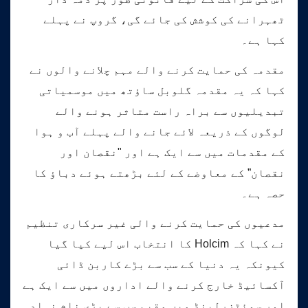
ٹھہرانے کی کوشش کی جائے گی، گروپ نے پہلے
کہا ہے۔
مقدمہ کی حمایت کرنے والے مہم چلانے والوں نے
کہا کہ یہ مقدمہ گلوبل ساؤتھ میں موسمیاتی
تبدیلیوں سے براہ راست متاثر ہونے والے
لوگوں کے ذریعہ لائے جانے والے پہلے آب و ہوا
کے مقدمات میں سے ایک ہے اور "نقصان اور
نقصان” کے معاوضے کے لئے بڑھتے ہوئے دباؤ کا
حصہ ہے۔
مدعیوں کی حمایت کرنے والی غیر سرکاری تنظیم
نے کہا کہ Holcim کا انتخاب اس لیے کیا گیا
کیونکہ یہ دنیا کے سب سے بڑے کاربن ڈائی
آکسائیڈ خارج کرنے والے اداروں میں سے ایک ہے
اور سوئٹزرلینڈ میں مقیم سب سے بڑی نام نہاد