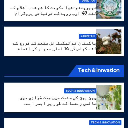
PAKISTAN
خیبرپختونخوا حکومت کا ضم شدہ اضلاع کے
لئے 47 ارب روپے کے ترقیاتی پروگرام
کا منصوبہ
PAKISTAN
پاکستان نے ٹیکسٹائل صنعت کے فروغ کے
لئے کپاس کی 14 اعلیٰ معیار کی اقسام
تیار کر لیں
Tech & Innvation
TECH & INNOVATION
چین بیج کی صنعت میں جدت طرازی میں
عالمی رہنما کے طور پر ابھرا ہے۔
TECH & INNOVATION