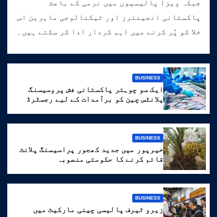
جبکہ ویزا پالیسیوں میں نرمی کے باعث
پاکستانی انجینئرز اور ٹیکنالوجی ماہرین اس
خلا کو پُر کرنے میں اہم کردار ادا کر سکتے ہیں۔
BUSINESS
ایک سو چوہتر پاکستانی فش پروسیسنگ
پلانٹس چین کو برآمدات کے لیے رجسٹرڈ
BUSINESS
خیرپور میں جدید کھجور پراسیسنگ پلانٹ
قائم کرنے کا حکومتی منصوبہ
BUSINESS
زیرو ٹیرف پالیسی چینی مارکیٹ میں