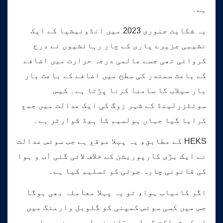
ہے۔
یہ شکایت جنوری 2023 میں انڈونیشیا کے ایک
نشیبی جزیرے پاری کے چار رہائشیوں نے درج
کروائی تھی جسے عالمی درجہ حرارت میں اضافے
کے باعث سمندر کی سطح میں اضافے کے باعث بار
بار سیلاب کا سامنا کرنا پڑتا ہے۔ کیس
سوئٹزرلینڈ کے شہر زوگ کی ایک عدالت میں جمع
کرایا گیا جہاں ہولسیم کا ہیڈ کوارٹر ہے۔
HEKS کے مطابق، یہ پہلا موقع ہے جب سوئس عدالت
نے ایک بڑی کارپوریشن کے خلاف لائی گئی آب و ہوا
کی قانونی چارہ جوئی کو تسلیم کیا ہے۔
اگر کامیاب ہوا، تو یہ پہلا معاملہ بھی ہوگا
جس میں کسی سوئس کمپنی کو گلوبل وارمنگ میں
اس کی شراکت کے لیے قانونی طور پر ذمہ دار