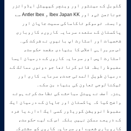
گلوبل کے مینٹور اور وینچر کیپیٹل ایڈوائزر
جوناتھن ٹی، اور Ibex Japan KK و Antler Ibex سے
وابستہ توموکو تاکاساکی سمیت جاپان اور
پاکستان کے متعدد سرمایہ کاروں، کاروباری
شخصیات اور اسٹارٹ اپ بانیوں نے شرکت کی۔
اس سربراہی اجلاس کا بنیادی مقصد حکومت،
اسٹارٹ اپس اور سرمایہ کاروں کے درمیان ایسا
مضبوط رابطہ قائم کرنا تھا جو دونوں ممالک کے
درمیان طویل المدتی جدت، سرمایہ کاری اور
ٹیکنالوجی تعاون کی بنیاد بن سکے۔
ہنزہ آصف نے پینل مباحثے کی نظامت کرتے ہوئے
واضح کیا کہ پاکستان اور جاپان کے درمیان ایک
مضبوط انوویشن کوریڈور کسی ایک ادارے یا فرد
کے ذریعے ممکن نہیں بلکہ اس کے لیے حکومت،
کاروباری شعبے اور سرمایہ کاروں کو مشترکہ