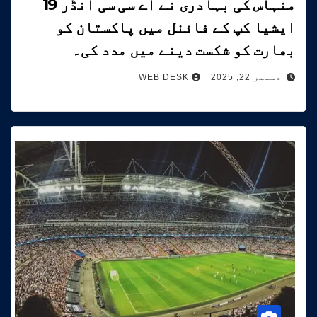
منہاس کی بہادری نے اے سی سی انڈر 19
ایشیا کپ کے فائنل میں پاکستان کو
بھارت کو شکست دینے میں مدد کی۔
دسمبر 22, 2025
WEB DESK