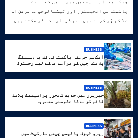
جبکہ ویزا پالیسیوں میں نرمی کے باعث
پاکستانی انجینئرز اور ٹیکنالوجی ماہرین اس
خلا کو پُر کرنے میں اہم کردار ادا کر سکتے ہیں۔
BUSINESS
ایک سو چوہتر پاکستانی فش پروسیسنگ
پلانٹس چین کو برآمدات کے لیے رجسٹرڈ
BUSINESS
خیرپور میں جدید کھجور پراسیسنگ پلانٹ
قائم کرنے کا حکومتی منصوبہ
BUSINESS
زیرو ٹیرف پالیسی چینی مارکیٹ میں