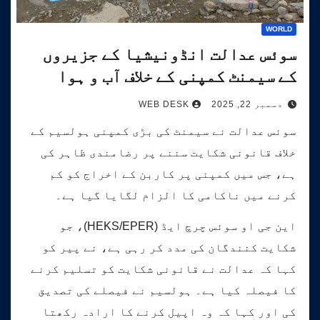
WORLD
سوئس عدالت انڈونیشیا کے جزیروں
کے سیمنٹ کمپنی کے خلاف آب و ہوا
کیس کی سماعت کرے گی۔
دسمبر 22, 2025
WEB DESK
سوئس عدالت نے سیمنٹ کی بڑی کمپنی ہولسیم کے
خلاف قانونی شکایت سننے پر رضامندی ظاہر کی
ہے، جس میں کمپنی پر کاربن کے اخراج کو کم
کرنے میں ناکامی کا الزام لگایا گیا ہے۔
این جی او سوئس چرچ ایڈ (HEKS/EPER)، جو
شکایت کنندگان کی مدد کر رہی ہے، نے پیر کو
کہا کہ عدالت نے قانونی شکایت کو تسلیم کرنے
کا فیصلہ کیا ہے۔ ہولسیم نے فیصلے کی تصدیق
کی اور کہا کہ وہ اپیل کرنے کا ارادہ رکھتا