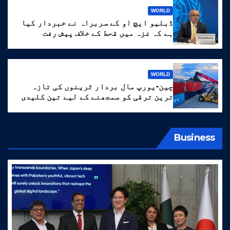
WORLD
ڈبلیو ایچ او کے سربراہ نے خبردار کیا
ہے کہ غزہ میں قحط کے خلاف پیش رفت
‘انتہائی نازک’ ہے۔
WORLD
چین-یورپ مال بردار ٹرینوں کی تازہ
ترین ترقی کو سمجھنے کے لیے تین کلیدی
الفاظ
Business