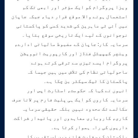
ویزا پروگرام کو ایک مؤثر اور ابھی تک کم
استعمال ہونے والا موقع قرار دیا، جبکہ جاپان
میں آئی ٹی ماہرین کی شدید کمی کو پاکستانی
نوجوانوں کے لیے ایک تاریخی موقع بتایا۔
سرمایہ کار: جاپان کے مضبوط مالیاتی ادارے،
وینچر کیپیٹل فنڈز اور کارپوریٹ انوویشن
پروگرام ایسے تیزی سے ترقی کرتے ہوئے
ماحولیاتی نظام کی تلاش میں ہیں جیسا کہ
پاکستان کا ٹیک سیکٹر بن چکا ہے۔
انہوں نے کہا کہ حکومت، اسٹارٹ اپس اور
سرمایہ کاروں کو ایک ہی پلیٹ فارم پر لانا صرف
مکالمے تک محدود نہیں بلکہ حقیقی سرمایہ
کاری، کاروباری معاہدوں اور پائیدار شراکت
داریوں کی راہ ہموار کرتا ہے۔
پاکستان کے سفارت خانے میں اس تقریب کا