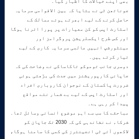
بھی اپنے خیالات کا اظہار کیا۔
جوناتھن ٹی نے بتایا کہ بین الاقوامی سرمایہ
حاصل کرنے کے لیے ابھرتے ہوئے ممالک کے
اسٹارٹ اپس کو کن معیارات پر پورا اترنا ہوگا
اور کس طرح ایکسلریشن پروگرامز اور
مینٹورشپ انہیں عالمی سرمایہ کاری کے لیے
تیار کرتے ہیں۔
دوسری جانب توموکو تاکاساکی نے وضاحت کی کہ
جاپانی کارپوریشنز میں جدت کی بڑھتی ہوئی
ضرورت پاکستان کے نوجوان کاروباری افراد
اور اسٹارٹ اپس کے لیے بے شمار نئے مواقع
پیدا کر رہی ہے۔
مباحثے کا سب سے اہم موضوع انسانی وسائل تھا۔
شرکاء نے نشاندہی کی کہ 2030 تک جاپان کو
لاکھوں آئی ٹی انجینئرز کی کمی کا سامنا ہوگا،