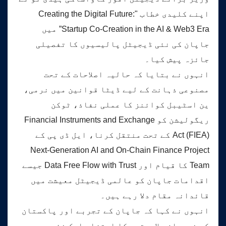
اپنے کلیدی خطاب "Creating the Digital Future:
Startup Co-Creation in the AI & Web3 Era” میں
جاپان کی نئی ڈیجیٹل پالیسیوں کا تفصیلی
جائزہ پیش کیا۔
انہوں نے بتایا کہ حالیہ اصلاحات کے تحت
مصنوعی ذہانت کے لیے ڈیٹا قوانین میں نرمی،
ین اسٹیبل کوائنز کا عملی نفاذ، ٹوکن
ریگولیشن کو Financial Instruments and Exchange
Act (FIEA) کے تحت منتقل کرنا، ایل ڈی پی کے
Next-Generation AI and On-Chain Finance Project
Team کا قیام اور Data Free Flow with Trust جیسے
اقدامات جاپان کو عالمی ڈیجیٹل معیشت میں
قائدانہ مقام دلا رہے ہیں۔
انہوں نے کہا کہ جاپان کے تجربے اور پاکستان
کی نوجوان صلاحیتوں کا امتزاج ایک نئی