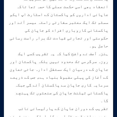
انعقاد بھی اسی حکمت عملی کا حصہ تھا تاکہ
جاپانی اداروں کو پاکستان کے اسٹارٹ اپ ایکو
سسٹم تک ایک معتبر سفارتی راستہ میسر آئے اور
پاکستانی کاروباری افراد کو جاپان کی
حکومتی اور تجارتی قیادت تک براہِ راست رسائی
حاصل ہو۔
ہنزہ آصف نے واضح کیا کہ یہ تقریب کسی ایک
روزہ سرگرمی تک محدود نہیں بلکہ پاکستان اور
جاپان کے درمیان ایک مستقل ادارہ جاتی تعاون
کے آغاز کی پہلی مضبوط بنیاد ہے، جس کے ذریعے
سرمایہ کاری جاپان سے پاکستان آئے گی جبکہ
پاکستانی ٹیلنٹ جاپان کی صنعتوں تک پہنچے
گا۔
تقریب کے دوران جاپان کے پارلیمانی نائب
وزیر برائے ڈیجیٹل امور کاواساکی ہیدی تو نے