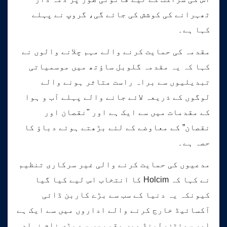
ٹھہرانے کی کوشش کی جائے گی، گروپ نے پہلے
کہا ہے۔
مقدمہ کی حمایت کرنے والے مہم چلانے والوں نے
کہا کہ یہ مقدمہ گلوبل ساؤتھ میں موسمیاتی
تبدیلیوں سے براہ راست متاثر ہونے والے
لوگوں کے ذریعہ لائے جانے والے پہلے آب و ہوا
کے مقدمات میں سے ایک ہے اور "نقصان اور
نقصان” کے معاوضے کے لئے بڑھتے ہوئے دباؤ کا
حصہ ہے۔
مدعیوں کی حمایت کرنے والی غیر سرکاری تنظیم
نے کہا کہ Holcim کا انتخاب اس لیے کیا گیا
کیونکہ یہ دنیا کے سب سے بڑے کاربن ڈائی
آکسائیڈ خارج کرنے والے اداروں میں سے ایک ہے
اور سوئٹزرلینڈ میں مقیم سب سے بڑی نام نہاد