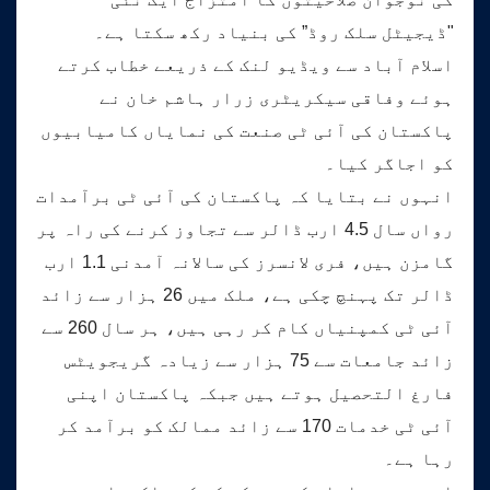
"ڈیجیٹل سلک روڈ” کی بنیاد رکھ سکتا ہے۔
اسلام آباد سے ویڈیو لنک کے ذریعے خطاب کرتے
ہوئے وفاقی سیکریٹری زرار ہاشم خان نے
پاکستان کی آئی ٹی صنعت کی نمایاں کامیابیوں
کو اجاگر کیا۔
انہوں نے بتایا کہ پاکستان کی آئی ٹی برآمدات
رواں سال 4.5 ارب ڈالر سے تجاوز کرنے کی راہ پر
گامزن ہیں، فری لانسرز کی سالانہ آمدنی 1.1 ارب
ڈالر تک پہنچ چکی ہے، ملک میں 26 ہزار سے زائد
آئی ٹی کمپنیاں کام کر رہی ہیں، ہر سال 260 سے
زائد جامعات سے 75 ہزار سے زیادہ گریجویٹس
فارغ التحصیل ہوتے ہیں جبکہ پاکستان اپنی
آئی ٹی خدمات 170 سے زائد ممالک کو برآمد کر
رہا ہے۔