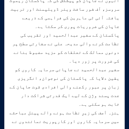
انہوں نے جاپان کو پیشکش کی کہ پاکستان ریموٹ
سروسز، آف شور سافٹ ویئر ڈویلپمنٹ اور تربیت
یافتہ آئی ٹی ماہرین کی فراہمی کے ذریعے
جاپان کی ضروریات پوری کر سکتا ہے۔
پاکستان کے سفیر عبدالحمید اور تقریب کی
نظامت کرنے والی مدیحہ علی نے سفارتی سطح پر
دونوں ممالک کے تعلقات کو مزید مضبوط بنانے
کی ضرورت پر زور دیا۔
سفیر عبدالحمید نے جاپانی سرمایہ کاروں کو
یقین دلایا کہ پاکستان کی نوجوان، انگریزی
زبان پر عبور رکھنے والی افرادی قوت جاپان کے
جدت پسند وژن کے لیے ایک قدرتی شراکت دار
ثابت ہو سکتی ہے۔
ہنزہ آصف کی زیرِ نظامت ہونے والے پینل مباحثے
میں سرمایہ کاروں اور کارپوریٹ نمائندوں نے