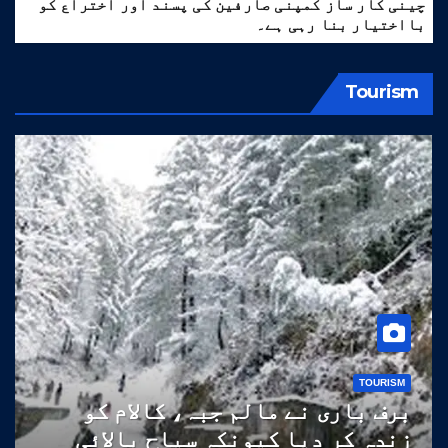
چینی کار ساز کمپنی صارفین کی پسند اور اختراع کو
بااختیار بنا رہی ہے۔
Tourism
TOURISM
برف باری نے مالم جبہ، کالام کو
زندہ کر دیا کیونکہ سیاح بالائی