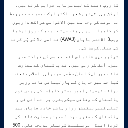
کا روپ دینے کے لیے سرمایہ فراہم کرتے ہیں۔
لیکن یہی تینوں شعبے اکثر ایک دوسرے سے مربوط
نہ ہونے کی وجہ سے بین الاقوامی شراکت داریوں
کو کامیاب نہیں ہونے دیتے۔ بدھ کے روز ایشیا
ویب3 الائنس جاپان (AWAJ) نے اسی خلا کو پُر کرنے
کی عملی کوشش کی۔
ٹوکیو میں قائم اس اتحاد، جس کی قیادت صدر
ہنزہ آصف کر رہی ہیں، نے پاکستان کے سفارت
خانے میں ایک اعلیٰ سطحی سربراہی اجلاس منعقد
کیا جس میں جاپان کے پارلیمانی نائب وزیر
برائے ڈیجیٹل امور مسٹر کاواساکی ہیدی تو،
پاکستان کے وفاقی سیکریٹری برائے آئی ٹی و
ٹیلی کمیونیکیشن زرار ہاشم خان، جاپان میں
پاکستان کے سفیر عبدالحمید، سفارت خانے کی
ٹریڈ اینڈ انویسٹمنٹ کونسلر مدیحہ علی، 500