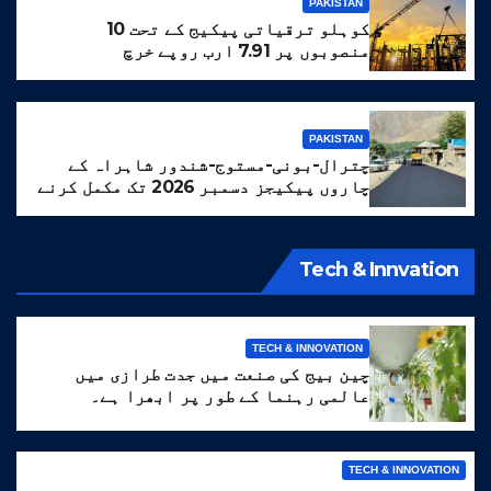
PAKISTAN
کوہلو ترقیاتی پیکیج کے تحت 10
منصوبوں پر 7.91 ارب روپے خرچ
PAKISTAN
چترال-بونی-مستوج-شندور شاہراہ کے
چاروں پیکیجز دسمبر 2026 تک مکمل کرنے
کا ہدف مقرر
Tech & Innvation
TECH & INNOVATION
چین بیج کی صنعت میں جدت طرازی میں
عالمی رہنما کے طور پر ابھرا ہے۔
TECH & INNOVATION