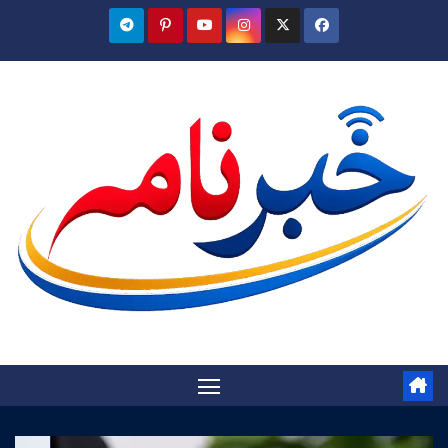
Ski
t
conten