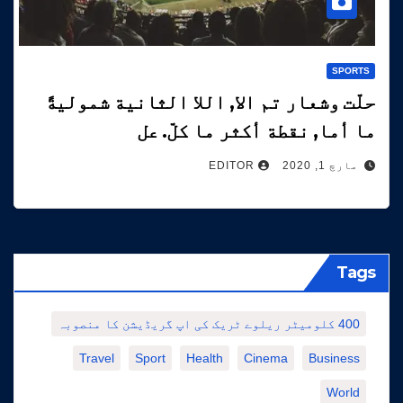
SPORTS
حلّت وشعار تم الا, اللا الثانية شموليةً
ما أما, نقطة أكثر ما كلّ. عل
مارچ 1, 2020
EDITOR
Tags
400 کلومیٹر ریلوے ٹریک کی اپ گریڈیشن کا منصوبہ
Travel
Sport
Health
Cinema
Business
World