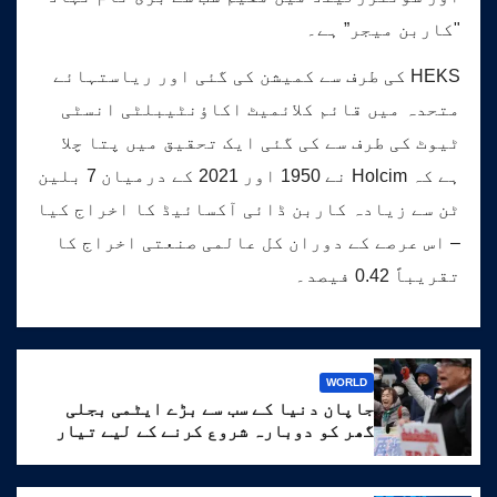
"کاربن میجر” ہے۔
HEKS کی طرف سے کمیشن کی گئی اور ریاستہائے
متحدہ میں قائم کلائمیٹ اکاؤنٹیبلٹی انسٹی
ٹیوٹ کی طرف سے کی گئی ایک تحقیق میں پتا چلا
ہے کہ Holcim نے 1950 اور 2021 کے درمیان 7 بلین
ٹن سے زیادہ کاربن ڈائی آکسائیڈ کا اخراج کیا
– اس عرصے کے دوران کل عالمی صنعتی اخراج کا
تقریباً 0.42 فیصد۔
WORLD
جاپان دنیا کے سب سے بڑے ایٹمی بجلی
گھر کو دوبارہ شروع کرنے کے لیے تیار
ہے۔