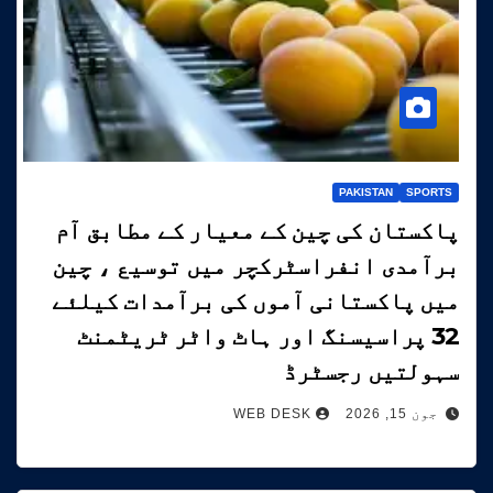
PAKISTAN
SPORTS
پاکستان کی چین کے معیار کے مطابق آم
برآمدی انفراسٹرکچر میں توسیع ، چین
میں پاکستانی آموں کی برآمدات کیلئے
32 پراسیسنگ اور ہاٹ واٹر ٹریٹمنٹ
سہولتیں رجسٹرڈ
جون 15, 2026
WEB DESK