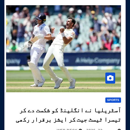
SPORTS
آسٹریلیا نے انگلینڈ کو شکست دے کر
تیسرا ٹیسٹ جیت کر ایشز برقرار رکھی