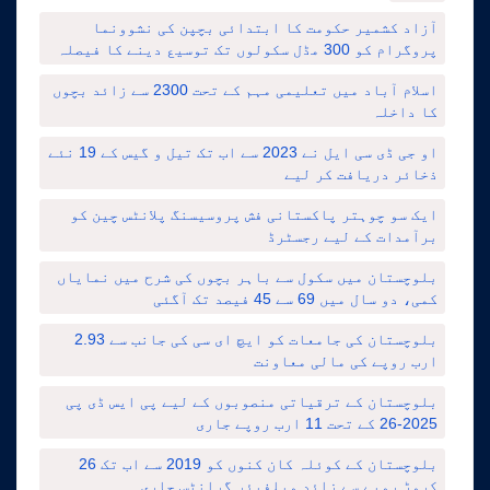
آزاد کشمیر حکومت کا ابتدائی بچپن کی نشوونما
پروگرام کو 300 مڈل سکولوں تک توسیع دینے کا فیصلہ
اسلام آباد میں تعلیمی مہم کے تحت 2300 سے زائد بچوں
کا داخلہ
او جی ڈی سی ایل نے 2023 سے اب تک تیل و گیس کے 19 نئے
ذخائر دریافت کر لیے
ایک سو چوہتر پاکستانی فش پروسیسنگ پلانٹس چین کو
برآمدات کے لیے رجسٹرڈ
بلوچستان میں سکول سے باہر بچوں کی شرح میں نمایاں
کمی، دو سال میں 69 سے 45 فیصد تک آگئی
بلوچستان کی جامعات کو ایچ ای سی کی جانب سے 2.93
ارب روپے کی مالی معاونت
بلوچستان کے ترقیاتی منصوبوں کے لیے پی ایس ڈی پی
2025-26 کے تحت 11 ارب روپے جاری
بلوچستان کے کوئلہ کان کنوں کو 2019 سے اب تک 26
کروڑ روپے سے زائد ویلفیئر گرانٹس جاری