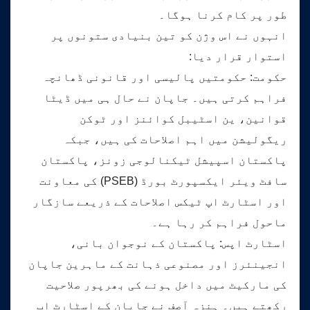
طور پر کام کرنا ہوگا۔
انہوں نے اس وژن کو تین بنیادی ستونوں پر
استوار قرار دیا:
حکومت: حکومتیں پالیسی اور قانونی ڈھانچہ
فراہم کرتی ہیں۔ جاپان نے حال ہی میں ڈیٹا
قوانین، ین اسٹیبل کوائنز اور ٹوکن
ریگولیشن میں اہم اصلاحات کی ہیں، جبکہ
پاکستان اسپیشل ٹیکنالوجی زونز، پاکستان
سافٹ ویئر ایکسپورٹ بورڈ (PSEB) کی معاونت
اور اسٹارٹ اپ ٹیکس اصلاحات کے ذریعے سازگار
ماحول فراہم کر رہا ہے۔
اسٹارٹ اپس: پاکستان کے نوجوان بانی،
انجینئرز اور مصنوعی ذہانت کے ماہرین جاپان
کی مارکیٹ میں داخل ہونے کی بھرپور صلاحیت
رکھتے ہیں۔ ہنزہ آصف نے جاپان کے اسٹارٹ اپ