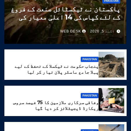
PAKISTAN
پاکستان نے ٹیکسٹائل صنعت کے فروغ
کے لئے کپاس کی 14 اعلیٰ معیار کی
اقسام تیار کر لیں
اگست 5, 2026
WEB DESK
PAKISTAN
پنجاب حکومت نے ٹیکسلا کے تحفظ کے لیے
پہلا جامع ماسٹر پلان تیار کر لیا
PAKISTAN
وفاقی سرکاری ملازمین کا 75 فیصد سروس
ریکارڈ ڈیجیٹلائز کر دیا گیا