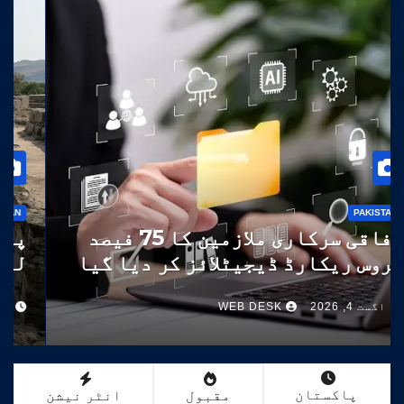
PAKISTAN
وفاقی سرکاری ملازمین کا 75 فیصد
سروس ریکارڈ ڈیجیٹلائز کر دیا گیا
اگست 4, 2026
WEB DESK
پاکستان
مقبول
انٹر نیشن