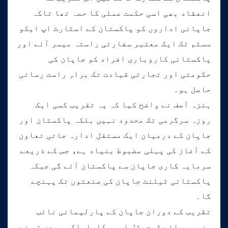
انعقاد بھی اسی حکمت عملی کا حصہ تھا تاکہ
جاپانی اداروں کو پاکستان کے اسٹارٹ اپ ایکو
سسٹم تک ایک معتبر سفارتی راستہ میسر آئے اور
پاکستانی کاروباری افراد کو جاپان کی
حکومتی اور تجارتی قیادت تک براہِ راست رسائی
حاصل ہو۔
ہنزہ آصف نے واضح کیا کہ یہ تقریب کسی ایک
روزہ سرگرمی تک محدود نہیں بلکہ پاکستان اور
جاپان کے درمیان ایک مستقل ادارہ جاتی تعاون
کے آغاز کی پہلی مضبوط بنیاد ہے، جس کے ذریعے
سرمایہ کاری جاپان سے پاکستان آئے گی جبکہ
پاکستانی ٹیلنٹ جاپان کی صنعتوں تک پہنچے
گا۔
تقریب کے دوران جاپان کے پارلیمانی نائب
وزیر برائے ڈیجیٹل امور کاواساکی ہیدی تو نے