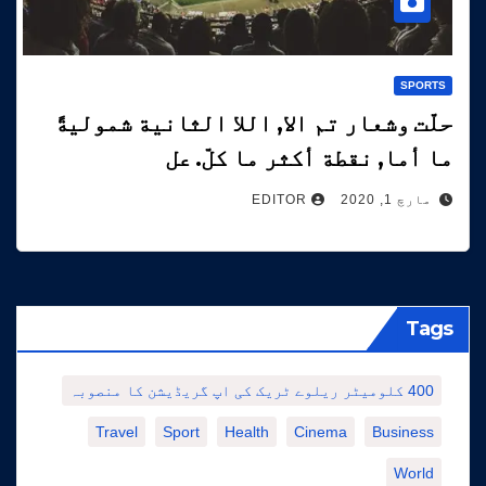
SPORTS
حلّت وشعار تم الا, اللا الثانية شموليةً
ما أما, نقطة أكثر ما كلّ. عل
مارچ 1, 2020
EDITOR
Tags
400 کلومیٹر ریلوے ٹریک کی اپ گریڈیشن کا منصوبہ
Travel
Sport
Health
Cinema
Business
World