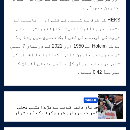
"کاربن میجر” ہے۔
HEKS کی طرف سے کمیشن کی گئی اور ریاستہائے
متحدہ میں قائم کلائمیٹ اکاؤنٹیبلٹی انسٹی
ٹیوٹ کی طرف سے کی گئی ایک تحقیق میں پتا چلا
ہے کہ Holcim نے 1950 اور 2021 کے درمیان 7 بلین
ٹن سے زیادہ کاربن ڈائی آکسائیڈ کا اخراج کیا
– اس عرصے کے دوران کل عالمی صنعتی اخراج کا
تقریباً 0.42 فیصد۔
WORLD
جاپان دنیا کے سب سے بڑے ایٹمی بجلی
گھر کو دوبارہ شروع کرنے کے لیے تیار
ہے۔