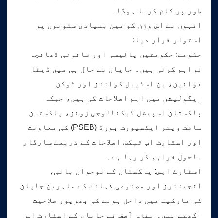
طور پر کام کرنا ہوگا۔
انہوں نے اس وژن کو تین بنیادی ستونوں پر
استوار قرار دیا:
حکومت: حکومتیں پالیسی اور قانونی ڈھانچہ
فراہم کرتی ہیں۔ جاپان نے حال ہی میں ڈیٹا
قوانین، ین اسٹیبل کوائنز اور ٹوکن
ریگولیشن میں اہم اصلاحات کی ہیں، جبکہ
پاکستان اسپیشل ٹیکنالوجی زونز، پاکستان
سافٹ ویئر ایکسپورٹ بورڈ (PSEB) کی معاونت
اور اسٹارٹ اپ ٹیکس اصلاحات کے ذریعے سازگار
ماحول فراہم کر رہا ہے۔
اسٹارٹ اپس: پاکستان کے نوجوان بانی،
انجینئرز اور مصنوعی ذہانت کے ماہرین جاپان
کی مارکیٹ میں داخل ہونے کی بھرپور صلاحیت
رکھتے ہیں۔ ہنزہ آصف نے جاپان کے اسٹارٹ اپ