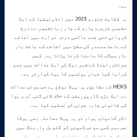
ہے۔
یہ شکایت جنوری 2023 میں انڈونیشیا کے ایک
نشیبی جزیرے پاری کے چار رہائشیوں نے درج
کروائی تھی جسے عالمی درجہ حرارت میں اضافے
کے باعث سمندر کی سطح میں اضافے کے باعث بار
بار سیلاب کا سامنا کرنا پڑتا ہے۔ کیس
سوئٹزرلینڈ کے شہر زوگ کی ایک عدالت میں جمع
کرایا گیا جہاں ہولسیم کا ہیڈ کوارٹر ہے۔
HEKS کے مطابق، یہ پہلا موقع ہے جب سوئس عدالت
نے ایک بڑی کارپوریشن کے خلاف لائی گئی آب و ہوا
کی قانونی چارہ جوئی کو تسلیم کیا ہے۔
اگر کامیاب ہوا، تو یہ پہلا معاملہ بھی ہوگا
جس میں کسی سوئس کمپنی کو گلوبل وارمنگ میں
اس کی شراکت کے لیے قانونی طور پر ذمہ دار