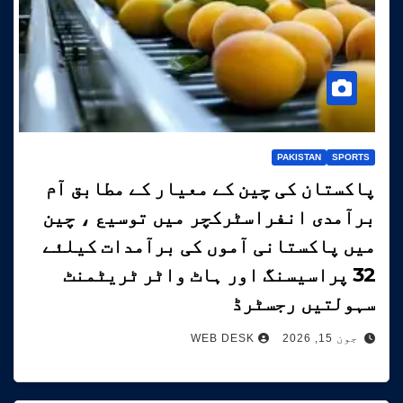
PAKISTAN
SPORTS
پاکستان کی چین کے معیار کے مطابق آم
برآمدی انفراسٹرکچر میں توسیع ، چین
میں پاکستانی آموں کی برآمدات کیلئے
32 پراسیسنگ اور ہاٹ واٹر ٹریٹمنٹ
سہولتیں رجسٹرڈ
جون 15, 2026
WEB DESK