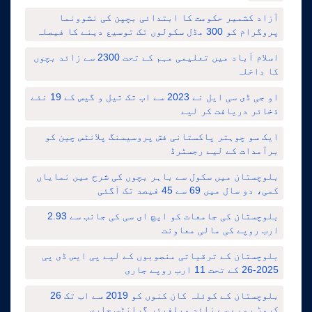
آزاد کشمیر حکومت کا ابتدائی بچپن کی نشوونما
پروگرام کو 300 مڈل سکولوں تک توسیع دینے کا فیصلہ
اسلام آباد میں تعلیمی مہم کے تحت 2300 سے زائد بچوں
کا داخلہ
او جی ڈی سی ایل نے 2023 سے اب تک تیل و گیس کے 19 نئے
ذخائر دریافت کر لیے
ایک سو چوہتر پاکستانی فش پروسیسنگ پلانٹس چین کو
برآمدات کے لیے رجسٹرڈ
بلوچستان میں سکول سے باہر بچوں کی شرح میں نمایاں
کمی، دو سال میں 69 سے 45 فیصد تک آگئی
بلوچستان کی جامعات کو ایچ ای سی کی جانب سے 2.93
ارب روپے کی مالی معاونت
بلوچستان کے ترقیاتی منصوبوں کے لیے پی ایس ڈی پی
2025-26 کے تحت 11 ارب روپے جاری
بلوچستان کے کوئلہ کان کنوں کو 2019 سے اب تک 26
کروڑ روپے سے زائد ویلفیئر گرانٹس جاری