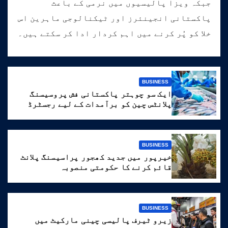
جبکہ ویزا پالیسیوں میں نرمی کے باعث
پاکستانی انجینئرز اور ٹیکنالوجی ماہرین اس
خلا کو پُر کرنے میں اہم کردار ادا کر سکتے ہیں۔
BUSINESS
ایک سو چوہتر پاکستانی فش پروسیسنگ
پلانٹس چین کو برآمدات کے لیے رجسٹرڈ
BUSINESS
خیرپور میں جدید کھجور پراسیسنگ پلانٹ
قائم کرنے کا حکومتی منصوبہ
BUSINESS
زیرو ٹیرف پالیسی چینی مارکیٹ میں