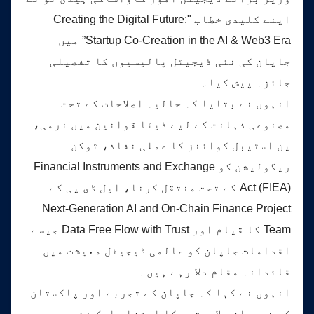
اپنے کلیدی خطاب "Creating the Digital Future:
Startup Co-Creation in the AI & Web3 Era” میں
جاپان کی نئی ڈیجیٹل پالیسیوں کا تفصیلی
جائزہ پیش کیا۔
انہوں نے بتایا کہ حالیہ اصلاحات کے تحت
مصنوعی ذہانت کے لیے ڈیٹا قوانین میں نرمی،
ین اسٹیبل کوائنز کا عملی نفاذ، ٹوکن
ریگولیشن کو Financial Instruments and Exchange
Act (FIEA) کے تحت منتقل کرنا، ایل ڈی پی کے
Next-Generation AI and On-Chain Finance Project
Team کا قیام اور Data Free Flow with Trust جیسے
اقدامات جاپان کو عالمی ڈیجیٹل معیشت میں
قائدانہ مقام دلا رہے ہیں۔
انہوں نے کہا کہ جاپان کے تجربے اور پاکستان
کی نوجوان صلاحیتوں کا امتزاج ایک نئی