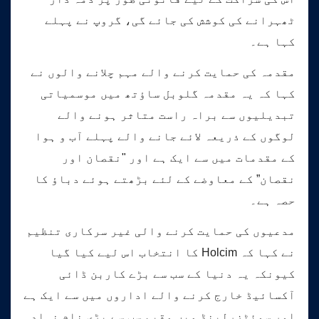
ٹھہرانے کی کوشش کی جائے گی، گروپ نے پہلے
کہا ہے۔
مقدمہ کی حمایت کرنے والے مہم چلانے والوں نے
کہا کہ یہ مقدمہ گلوبل ساؤتھ میں موسمیاتی
تبدیلیوں سے براہ راست متاثر ہونے والے
لوگوں کے ذریعہ لائے جانے والے پہلے آب و ہوا
کے مقدمات میں سے ایک ہے اور "نقصان اور
نقصان” کے معاوضے کے لئے بڑھتے ہوئے دباؤ کا
حصہ ہے۔
مدعیوں کی حمایت کرنے والی غیر سرکاری تنظیم
نے کہا کہ Holcim کا انتخاب اس لیے کیا گیا
کیونکہ یہ دنیا کے سب سے بڑے کاربن ڈائی
آکسائیڈ خارج کرنے والے اداروں میں سے ایک ہے
اور سوئٹزرلینڈ میں مقیم سب سے بڑی نام نہاد