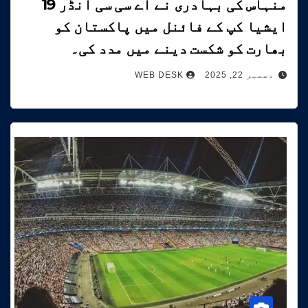
منہاس کی بہادری نے اے سی سی انڈر 19
ایشیا کپ کے فائنل میں پاکستان کو
بھارت کو شکست دینے میں مدد کی۔
دسمبر 22, 2025
WEB DESK