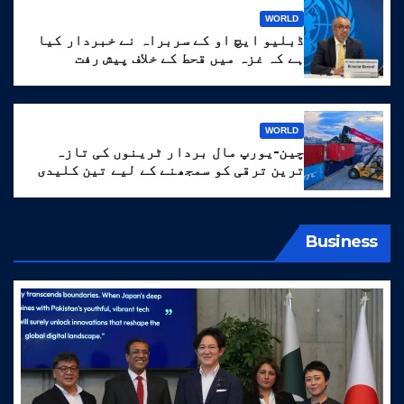
WORLD
ڈبلیو ایچ او کے سربراہ نے خبردار کیا
ہے کہ غزہ میں قحط کے خلاف پیش رفت
‘انتہائی نازک’ ہے۔
WORLD
چین-یورپ مال بردار ٹرینوں کی تازہ
ترین ترقی کو سمجھنے کے لیے تین کلیدی
الفاظ
Business