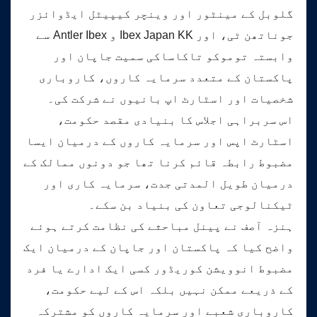
گلوبل کے مینٹور اور وینچر کیپیٹل ایڈوائزر
جوناتھن ٹی، اور Ibex Japan KK و Antler Ibex سے
وابستہ توموکو تاکاساکی سمیت جاپان اور
پاکستان کے متعدد سرمایہ کاروں، کاروباری
شخصیات اور اسٹارٹ اپ بانیوں نے شرکت کی۔
اس سربراہی اجلاس کا بنیادی مقصد حکومت،
اسٹارٹ اپس اور سرمایہ کاروں کے درمیان ایسا
مضبوط رابطہ قائم کرنا تھا جو دونوں ممالک کے
درمیان طویل المدتی جدت، سرمایہ کاری اور
ٹیکنالوجی تعاون کی بنیاد بن سکے۔
ہنزہ آصف نے پینل مباحثے کی نظامت کرتے ہوئے
واضح کیا کہ پاکستان اور جاپان کے درمیان ایک
مضبوط انوویشن کوریڈور کسی ایک ادارے یا فرد
کے ذریعے ممکن نہیں بلکہ اس کے لیے حکومت،
کاروباری شعبے اور سرمایہ کاروں کو مشترکہ