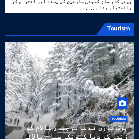
چینی کار ساز کمپنی صارفین کی پسند اور اختراع کو
بااختیار بنا رہی ہے۔
Tourism
TOURISM
برف باری نے مالم جبہ، کالام کو
زندہ کر دیا کیونکہ سیاح بالائی