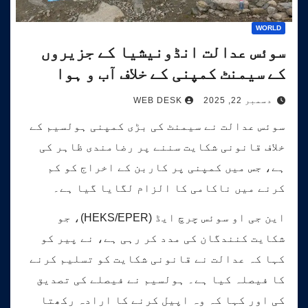
WORLD
سوئس عدالت انڈونیشیا کے جزیروں
کے سیمنٹ کمپنی کے خلاف آب و ہوا
کیس کی سماعت کرے گی۔
دسمبر 22, 2025
WEB DESK
سوئس عدالت نے سیمنٹ کی بڑی کمپنی ہولسیم کے
خلاف قانونی شکایت سننے پر رضامندی ظاہر کی
ہے، جس میں کمپنی پر کاربن کے اخراج کو کم
کرنے میں ناکامی کا الزام لگایا گیا ہے۔
این جی او سوئس چرچ ایڈ (HEKS/EPER)، جو
شکایت کنندگان کی مدد کر رہی ہے، نے پیر کو
کہا کہ عدالت نے قانونی شکایت کو تسلیم کرنے
کا فیصلہ کیا ہے۔ ہولسیم نے فیصلے کی تصدیق
کی اور کہا کہ وہ اپیل کرنے کا ارادہ رکھتا