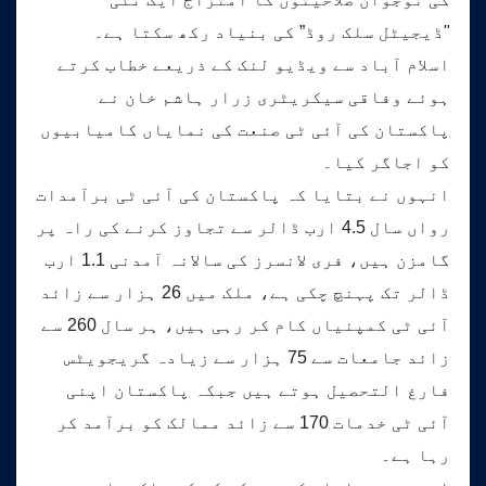
"ڈیجیٹل سلک روڈ” کی بنیاد رکھ سکتا ہے۔
اسلام آباد سے ویڈیو لنک کے ذریعے خطاب کرتے
ہوئے وفاقی سیکریٹری زرار ہاشم خان نے
پاکستان کی آئی ٹی صنعت کی نمایاں کامیابیوں
کو اجاگر کیا۔
انہوں نے بتایا کہ پاکستان کی آئی ٹی برآمدات
رواں سال 4.5 ارب ڈالر سے تجاوز کرنے کی راہ پر
گامزن ہیں، فری لانسرز کی سالانہ آمدنی 1.1 ارب
ڈالر تک پہنچ چکی ہے، ملک میں 26 ہزار سے زائد
آئی ٹی کمپنیاں کام کر رہی ہیں، ہر سال 260 سے
زائد جامعات سے 75 ہزار سے زیادہ گریجویٹس
فارغ التحصیل ہوتے ہیں جبکہ پاکستان اپنی
آئی ٹی خدمات 170 سے زائد ممالک کو برآمد کر
رہا ہے۔