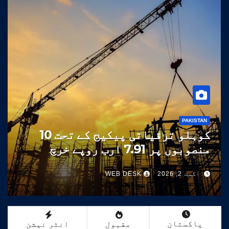
PAKISTAN
چترال-بونی-مستوج-شندور شاہراہ
کے چاروں پیکیجز دسمبر 2026 تک
مکمل کرنے کا ہدف مقرر
جولائی 31, 2026
WEB DESK
پاکستان
مقبول
انٹر نیشن