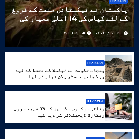
PAKISTAN
پاکستان نے ٹیکسٹائل صنعت کے فروغ
کے لئے کپاس کی 14 اعلیٰ معیار کی
اقسام تیار کر لیں
اگست 5, 2026
WEB DESK
PAKISTAN
پنجاب حکومت نے ٹیکسلا کے تحفظ کے لیے
پہلا جامع ماسٹر پلان تیار کر لیا
PAKISTAN
وفاقی سرکاری ملازمین کا 75 فیصد سروس
ریکارڈ ڈیجیٹلائز کر دیا گیا