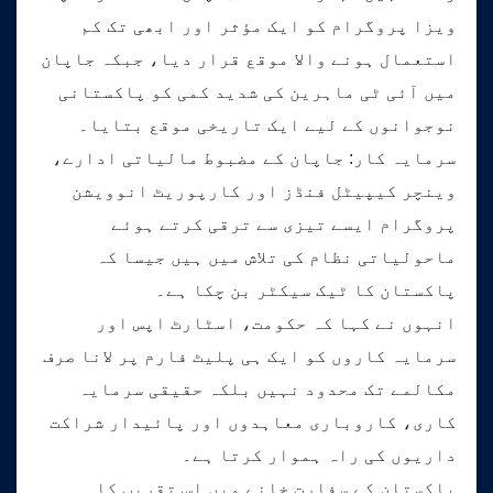
ویزا پروگرام کو ایک مؤثر اور ابھی تک کم
استعمال ہونے والا موقع قرار دیا، جبکہ جاپان
میں آئی ٹی ماہرین کی شدید کمی کو پاکستانی
نوجوانوں کے لیے ایک تاریخی موقع بتایا۔
سرمایہ کار: جاپان کے مضبوط مالیاتی ادارے،
وینچر کیپیٹل فنڈز اور کارپوریٹ انوویشن
پروگرام ایسے تیزی سے ترقی کرتے ہوئے
ماحولیاتی نظام کی تلاش میں ہیں جیسا کہ
پاکستان کا ٹیک سیکٹر بن چکا ہے۔
انہوں نے کہا کہ حکومت، اسٹارٹ اپس اور
سرمایہ کاروں کو ایک ہی پلیٹ فارم پر لانا صرف
مکالمے تک محدود نہیں بلکہ حقیقی سرمایہ
کاری، کاروباری معاہدوں اور پائیدار شراکت
داریوں کی راہ ہموار کرتا ہے۔
پاکستان کے سفارت خانے میں اس تقریب کا