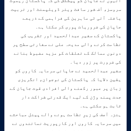
انہوں نے جاپان کو پیشکش کی کہ پاکستان ریموٹ
سروسز، آف شور سافٹ ویئر ڈویلپمنٹ اور تربیت
یافتہ آئی ٹی ماہرین کی فراہمی کے ذریعے
جاپان کی ضروریات پوری کر سکتا ہے۔
پاکستان کے سفیر عبدالحمید اور تقریب کی
نظامت کرنے والی مدیحہ علی نے سفارتی سطح پر
دونوں ممالک کے تعلقات کو مزید مضبوط بنانے
کی ضرورت پر زور دیا۔
سفیر عبدالحمید نے جاپانی سرمایہ کاروں کو
یقین دلایا کہ پاکستان کی نوجوان، انگریزی
زبان پر عبور رکھنے والی افرادی قوت جاپان کے
جدت پسند وژن کے لیے ایک قدرتی شراکت دار
ثابت ہو سکتی ہے۔
ہنزہ آصف کی زیرِ نظامت ہونے والے پینل مباحثے
میں سرمایہ کاروں اور کارپوریٹ نمائندوں نے