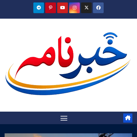
Ski
t
conten