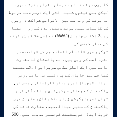
کا روپ دینے کے لیے سرمایہ فراہم کرتے ہیں۔
لیکن یہی تینوں شعبے اکثر ایک دوسرے سے مربوط
نہ ہونے کی وجہ سے بین الاقوامی شراکت داریوں
کو کامیاب نہیں ہونے دیتے۔ بدھ کے روز ایشیا
ویب3 الائنس جاپان (AWAJ) نے اسی خلا کو پُر کرنے
کی عملی کوشش کی۔
ٹوکیو میں قائم اس اتحاد، جس کی قیادت صدر
ہنزہ آصف کر رہی ہیں، نے پاکستان کے سفارت
خانے میں ایک اعلیٰ سطحی سربراہی اجلاس منعقد
کیا جس میں جاپان کے پارلیمانی نائب وزیر
برائے ڈیجیٹل امور مسٹر کاواساکی ہیدی تو،
پاکستان کے وفاقی سیکریٹری برائے آئی ٹی و
ٹیلی کمیونیکیشن زرار ہاشم خان، جاپان میں
پاکستان کے سفیر عبدالحمید، سفارت خانے کی
ٹریڈ اینڈ انویسٹمنٹ کونسلر مدیحہ علی، 500