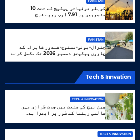
PAKISTAN
کوہلو ترقیاتی پیکیج کے تحت 10
منصوبوں پر 7.91 ارب روپے خرچ
PAKISTAN
چترال-بونی-مستوج-شندور شاہراہ کے
چاروں پیکیجز دسمبر 2026 تک مکمل کرنے
کا ہدف مقرر
Tech & Innvation
TECH & INNOVATION
چین بیج کی صنعت میں جدت طرازی میں
عالمی رہنما کے طور پر ابھرا ہے۔
TECH & INNOVATION