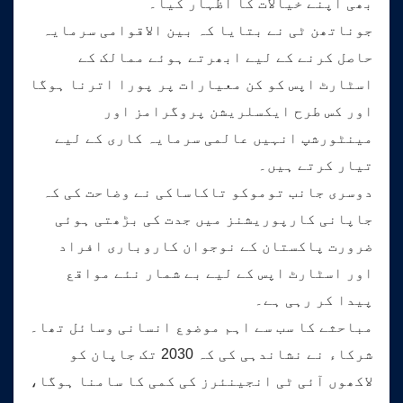
بھی اپنے خیالات کا اظہار کیا۔
جوناتھن ٹی نے بتایا کہ بین الاقوامی سرمایہ
حاصل کرنے کے لیے ابھرتے ہوئے ممالک کے
اسٹارٹ اپس کو کن معیارات پر پورا اترنا ہوگا
اور کس طرح ایکسلریشن پروگرامز اور
مینٹورشپ انہیں عالمی سرمایہ کاری کے لیے
تیار کرتے ہیں۔
دوسری جانب توموکو تاکاساکی نے وضاحت کی کہ
جاپانی کارپوریشنز میں جدت کی بڑھتی ہوئی
ضرورت پاکستان کے نوجوان کاروباری افراد
اور اسٹارٹ اپس کے لیے بے شمار نئے مواقع
پیدا کر رہی ہے۔
مباحثے کا سب سے اہم موضوع انسانی وسائل تھا۔
شرکاء نے نشاندہی کی کہ 2030 تک جاپان کو
لاکھوں آئی ٹی انجینئرز کی کمی کا سامنا ہوگا،