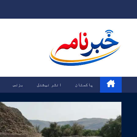
Ski
t
conten
پاکستان
انٹر نیشنل
بزنس