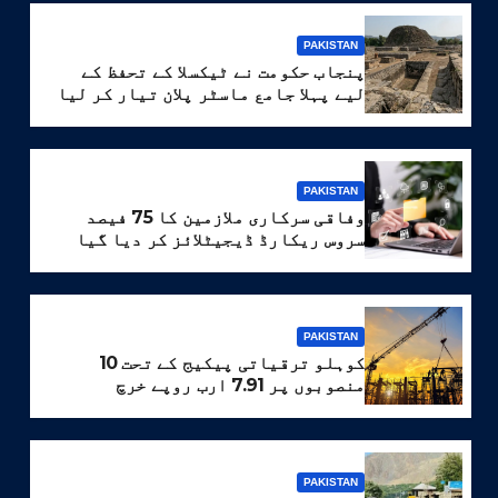
PAKISTAN
پنجاب حکومت نے ٹیکسلا کے تحفظ کے
لیے پہلا جامع ماسٹر پلان تیار کر لیا
PAKISTAN
وفاقی سرکاری ملازمین کا 75 فیصد
سروس ریکارڈ ڈیجیٹلائز کر دیا گیا
PAKISTAN
کوہلو ترقیاتی پیکیج کے تحت 10
منصوبوں پر 7.91 ارب روپے خرچ
PAKISTAN