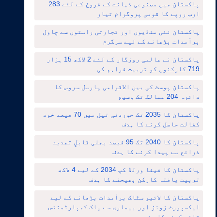
پاکستان میں مصنوعی ذہانت کے فروغ کے لئے 283
ارب روپے کا قومی پروگرام تیار
پاکستان نئی منڈیوں اور تجارتی راستوں سے چاول
برآمدات بڑھانے کے لیے سرگرم
پاکستان نے عالمی روزگار کے لئے 2 لاکھ 15 ہزار
719 کارکنوں کو تربیت فراہم کی
پاکستان پوسٹ کی بین الاقوامی پارسل سروس کا
دائرہ 204 ممالک تک وسیع
پاکستان کا 2035 تک خوردنی تیل میں 70 فیصد خود
کفالت حاصل کرنے کا ہدف
پاکستان کا 2040 تک 95 فیصد بجلی قابلِ تجدید
ذرائع سے پیدا کرنے کا ہدف
پاکستان کا فیفا ورلڈ کپ 2034 کے لیے 4 لاکھ
تربیت یافتہ کارکن بھیجنے کا ہدف
پاکستان کا لائیو سٹاک برآمدات بڑھانے کے لیے
ایکسپورٹ زونز اور بیماری سے پاک کمپارٹمنٹس
قائم کرنے کا منصوبہ