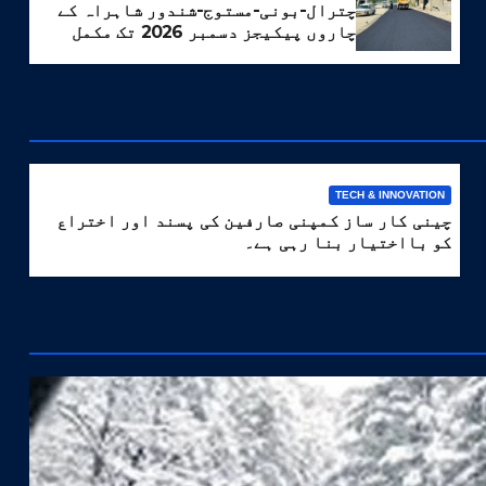
چترال-بونی-مستوج-شندور شاہراہ کے
چاروں پیکیجز دسمبر 2026 تک مکمل
کرنے کا ہدف مقرر
TECH & INNOVATION
چینی کار ساز کمپنی صارفین کی پسند اور اختراع
کو بااختیار بنا رہی ہے۔