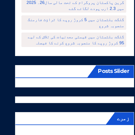
گرین پاکستان پروگرام کے تحت مالی سال26۔ 2025
میں 2.3 ارب پودے لگائے گئے
گلگت بلتستان میں 5 کروڑ روپے کا ٹراؤٹ فارمنگ
منصوبہ شروع
گلگت بلتستان میں قیمتی معدنیات کی تلاش کے لیے
95 کروڑ روپے کا منصوبہ شروع کرنے کا فیصلہ
Posts Slider
زمرے