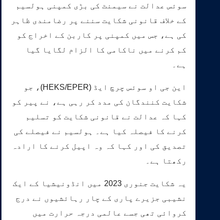
سوئس عدالت نے سیمنٹ کی بڑی کمپنی ہولسیم
کے خلاف قانونی شکایت سننے پر رضامندی ظاہر
کی ہے، جس میں کمپنی پر کاربن کے اخراج کو
کم کرنے میں ناکامی کا الزام لگایا گیا
ہے۔
این جی او سوئس چرچ ایڈ (HEKS/EPER)، جو
شکایت کنندگان کی مدد کر رہی ہے، نے پیر کو
کہا کہ عدالت نے قانونی شکایت کو تسلیم
کرنے کا فیصلہ کیا ہے۔ ہولسیم نے فیصلے کی
تصدیق کی اور کہا کہ وہ اپیل کرنے کا ارادہ
رکھتا ہے۔
یہ شکایت جنوری 2023 میں انڈونیشیا کے ایک
نشیبی جزیرے پاری کے چار رہائشیوں نے درج
کروائی تھی جسے عالمی درجہ حرارت میں