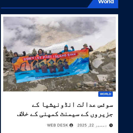
World
WORLD
سوئس عدالت انڈونیشیا کے
جزیروں کے سیمنٹ کمپنی کے خلاف
آب و ہوا کیس کی سماعت کرے گی۔
دسمبر 22, 2025
WEB DESK