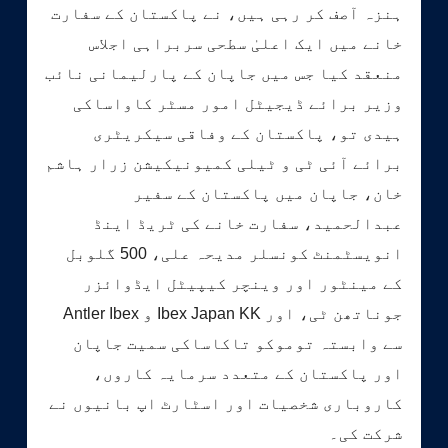
ہنزہ آصف کر رہی ہیں، نے پاکستان کے سفارت
خانے میں ایک اعلیٰ سطحی سربراہی اجلاس
منعقد کیا جس میں جاپان کے پارلیمانی نائب
وزیر برائے ڈیجیٹل امور مسٹر کاواساکی
ہیدی تو، پاکستان کے وفاقی سیکریٹری
برائے آئی ٹی و ٹیلی کمیونیکیشن زرار ہاشم
خان، جاپان میں پاکستان کے سفیر
عبدالحمید، سفارت خانے کی ٹریڈ اینڈ
انویسٹمنٹ کونسلر مدیحہ علی، 500 گلوبل
کے مینٹور اور وینچر کیپیٹل ایڈوائزر
جوناتھن ٹی، اور Ibex Japan KK و Antler Ibex
سے وابستہ توموکو تاکاساکی سمیت جاپان
اور پاکستان کے متعدد سرمایہ کاروں،
کاروباری شخصیات اور اسٹارٹ اپ بانیوں نے
شرکت کی۔