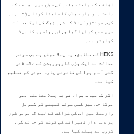
اضافے کے باعث سمندر کی سطح میں اضافے کے
باعث بار بار سیلاب کا سامنا کرنا پڑتا ہے۔
کیس سوئٹزرلینڈ کے شہر زوگ کی ایک عدالت
میں جمع کرایا گیا جہاں ہولسیم کا ہیڈ
کوارٹر ہے۔
HEKS کے مطابق، یہ پہلا موقع ہے جب سوئس
عدالت نے ایک بڑی کارپوریشن کے خلاف لائی
گئی آب و ہوا کی قانونی چارہ جوئی کو تسلیم
کیا ہے۔
اگر کامیاب ہوا، تو یہ پہلا معاملہ بھی
ہوگا جس میں کسی سوئس کمپنی کو گلوبل
وارمنگ میں اس کی شراکت کے لیے قانونی طور
پر ذمہ دار ٹھہرانے کی کوشش کی جائے گی،
گروپ نے پہلے کہا ہے۔