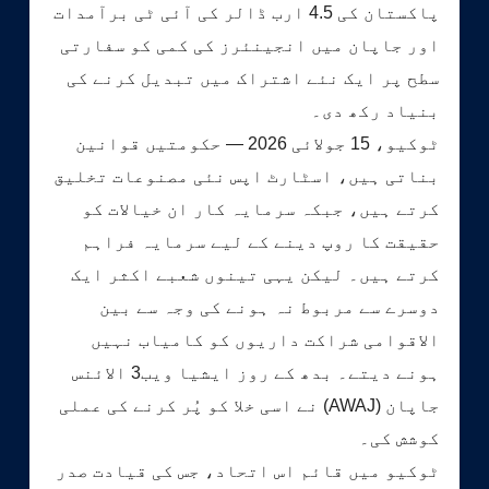
پاکستان کی 4.5 ارب ڈالر کی آئی ٹی برآمدات
اور جاپان میں انجینئرز کی کمی کو سفارتی
سطح پر ایک نئے اشتراک میں تبدیل کرنے کی
بنیاد رکھ دی۔
ٹوکیو، 15 جولائی 2026 — حکومتیں قوانین
بناتی ہیں، اسٹارٹ اپس نئی مصنوعات تخلیق
کرتے ہیں، جبکہ سرمایہ کار ان خیالات کو
حقیقت کا روپ دینے کے لیے سرمایہ فراہم
کرتے ہیں۔ لیکن یہی تینوں شعبے اکثر ایک
دوسرے سے مربوط نہ ہونے کی وجہ سے بین
الاقوامی شراکت داریوں کو کامیاب نہیں
ہونے دیتے۔ بدھ کے روز ایشیا ویب3 الائنس
جاپان (AWAJ) نے اسی خلا کو پُر کرنے کی عملی
کوشش کی۔
ٹوکیو میں قائم اس اتحاد، جس کی قیادت صدر