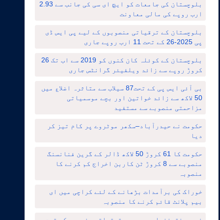
بلوچستان کی جامعات کو ایچ ای سی کی جانب سے 2.93
ارب روپے کی مالی معاونت
بلوچستان کے ترقیاتی منصوبوں کے لیے پی ایس ڈی
پی 2025-26 کے تحت 11 ارب روپے جاری
بلوچستان کے کوئلہ کان کنوں کو 2019 سے اب تک 26
کروڑ روپے سے زائد ویلفیئر گرانٹس جاری
بی آئی ایس پی کے تحت87 سیلاب سے متاثرہ اضلاع میں
50 لاکھ سے زائد خواتین اور بچے موسمیاتی
مزاحمتی منصوبے سے مستفید
حکومت نے حیدرآباد–سکھر موٹروے پر کام تیز کر
دیا
حکومت کا 61 کروڑ 50 لاکھ ڈالر کے گرین فنانسنگ
منصوبے سے 8 کروڑ ٹن کاربن اخراج کم کرنے کا
منصوبہ
خوراک کی برآمدات بڑھانے کے لئے کراچی میں ای
بیم پلانٹ قائم کرنے کا منصوبہ
خیبرپختونخوا میں دیہی ترقیاتی منصوبے کے تحت