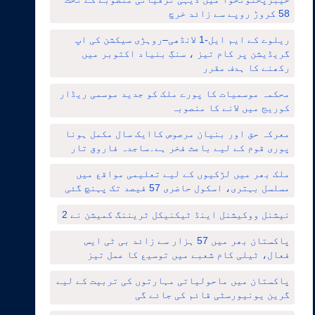
58 کروڑ روپے سے زائد خرچ
ریلوے کے ایم ایل-1 لانڈھی–روہڑی سیکشن کی اپ
گریڈیشن پر کام تیز ، سنگِ بنیاد اکتوبر میں
رکھنے کا ہدف مقرر
محکمہ موسمیات کا پورے ملک کو جدید موسمی ریڈار
کوریج میں لانے کا منصوبہ
معرکہ حق اور بنیان مرصوص کاایک سال مکمل ہونا
پوری قوم کے لیے باعث فخر ہے۔ساجدہ فاروق تار
ملک بھر میں لڑکیوں کے لیے تعلیمی مواقع میں
مسلسل بہتری، اسکول حاضری 57 فیصد تک پہنچ گئی
نیشنل ووکیشنل اینڈ ٹیکنیکل ٹریننگ کمیشن نے 2
پاکستان بھر میں 57 ہزار سے زائد بی ٹی ایس
فعال، ٹیلی کام شعبے میں توسیع کا عمل تیز
پاکستان میں ماحولیاتی مہارتوں کی تربیت کے لیے
گرین یونیورسٹی قائم کی جائے گی