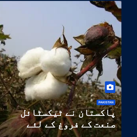
PAKISTAN
پاکستان نے ٹیکسٹائل
صنعت کے فروغ کے لئے
کپاس کی 14 اعلیٰ معیار