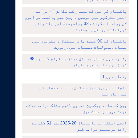
پاکستان کی چین کے معیار کے مطابق آم برآمدی
انفراسٹرکچر میں توسیع ، چین میں پاکستانی آموں
کی برآمدات کیلئے 32 پراسیسنگ اور ہاٹ واٹر
ٹریٹمنٹ سہولتیں رجسٹرڈ
پاکستان کے 96 فیصد ہائر سیکنڈری سکولوں میں
بنیادی سہولیات دستیاب ہیں،رپورٹ
پشاور میں معدنی وسائل مرکز کے قیام کے لیے 98
کروڑ روپے کا منصوبہ تیار
پنجاب میں 1
پنجاب میں مون سون سے قبل سیلاب سے بچاؤ کی
تیاریاں تیز
چین کے ساتھ ویکسین تعاون لائیو سٹاک برآمدات کے
فروغ میں اہم سنگ میل
ڈیجی اسکلز نے مالی سال 26-2025میں 51 لاکھ سے
زائد تربیتیں فراہم کیں