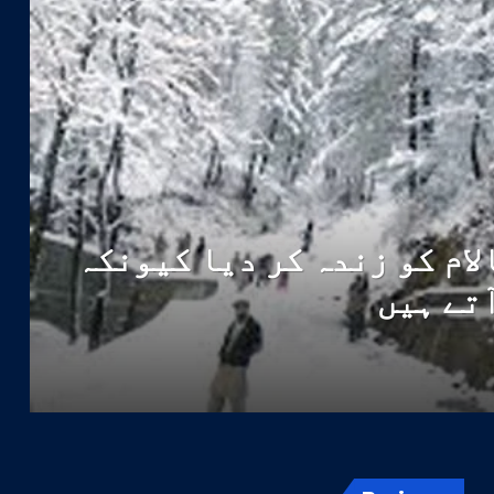
لام کو زندہ کر دیا کیونکہ
آتے ہیں