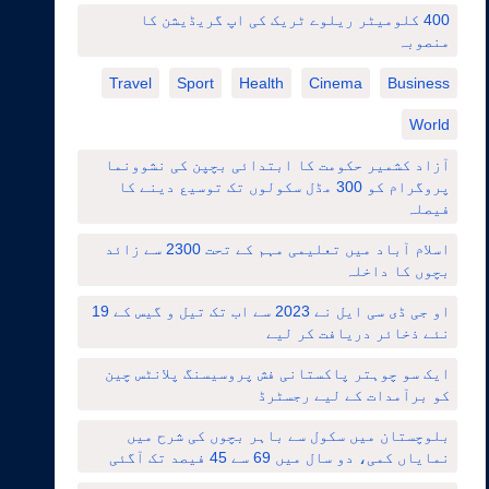
400 کلومیٹر ریلوے ٹریک کی اپ گریڈیشن کا
منصوبہ
Travel
Sport
Health
Cinema
Business
World
آزاد کشمیر حکومت کا ابتدائی بچپن کی نشوونما
پروگرام کو 300 مڈل سکولوں تک توسیع دینے کا
فیصلہ
اسلام آباد میں تعلیمی مہم کے تحت 2300 سے زائد
بچوں کا داخلہ
او جی ڈی سی ایل نے 2023 سے اب تک تیل و گیس کے 19
نئے ذخائر دریافت کر لیے
ایک سو چوہتر پاکستانی فش پروسیسنگ پلانٹس چین
کو برآمدات کے لیے رجسٹرڈ
بلوچستان میں سکول سے باہر بچوں کی شرح میں
نمایاں کمی، دو سال میں 69 سے 45 فیصد تک آگئی