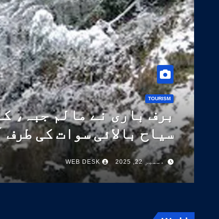
TOURISM
برف باری نے مالم جبہ، کا
سیاح بالائی سوات کی طرف 
دسمبر 22, 2025
WEB DESK