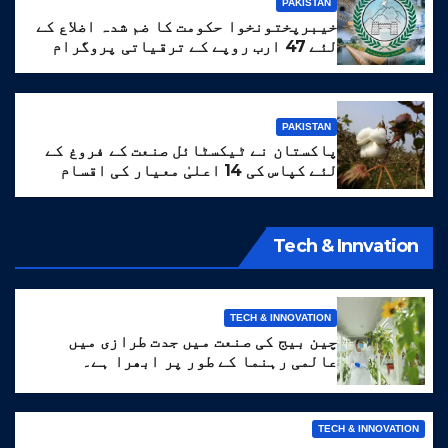
PAKISTAN
خیبرپختونخوا حکومت کا ضم شدہ اضلاع کے
لئے 47 ارب روپے کے ترقیاتی پروگرام
کا منصوبہ
PAKISTAN
پاکستان نے ٹیکسٹائل صنعت کے فروغ کے
لئے کپاس کی 14 اعلیٰ معیار کی اقسام
تیار کر لیں
Tech & Innvation
TECH & INNOVATION
چین بیج کی صنعت میں جدت طرازی میں
عالمی رہنما کے طور پر ابھرا ہے۔
TECH & INNOVATION