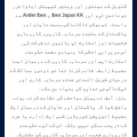
گلوبل کے مینٹور اور وینچر کیپیٹل ایڈوائزر
جوناتھن ٹی، اور Ibex Japan KK و Antler Ibex سے
وابستہ توموکو تاکاساکی سمیت جاپان اور
پاکستان کے متعدد سرمایہ کاروں، کاروباری
شخصیات اور اسٹارٹ اپ بانیوں نے شرکت کی۔
اس سربراہی اجلاس کا بنیادی مقصد حکومت،
اسٹارٹ اپس اور سرمایہ کاروں کے درمیان ایسا
مضبوط رابطہ قائم کرنا تھا جو دونوں ممالک کے
درمیان طویل المدتی جدت، سرمایہ کاری اور
ٹیکنالوجی تعاون کی بنیاد بن سکے۔
ہنزہ آصف نے پینل مباحثے کی نظامت کرتے ہوئے
واضح کیا کہ پاکستان اور جاپان کے درمیان ایک
مضبوط انوویشن کوریڈور کسی ایک ادارے یا فرد
کے ذریعے ممکن نہیں بلکہ اس کے لیے حکومت،
کاروباری شعبے اور سرمایہ کاروں کو مشترکہ