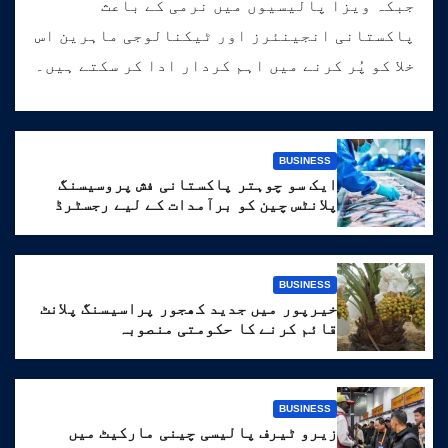
جبکہ ویزا پالیسیوں میں نرمی کے باعث
پاکستانی انجینئرز اور ٹیکنالوجی ماہرین اس
خلا کو پُر کرنے میں اہم کردار ادا کر سکتے ہیں۔
BUSINESS
ایک سو چوہتر پاکستانی فش پروسیسنگ
پلانٹس چین کو برآمدات کے لیے رجسٹرڈ
BUSINESS
خیرپور میں جدید کھجور پراسیسنگ پلانٹ
قائم کرنے کا حکومتی منصوبہ
BUSINESS
زیرو ٹیرف پالیسی چینی مارکیٹ میں