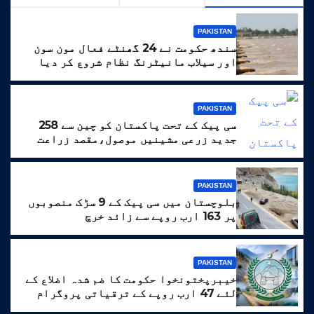
PAKISTAN
سندھ حکومت نے 24 گھنٹے فعال مون سون
اور سیلاب مانیٹرنگ نظام شروع کر دیا
PAKISTAN
سی پیک کے تحت پاکستان کو چین سے 258
جدید زرعی مشینیں موصول،مقصد زراعت
کو جدید خطوط پر فروغ دینا ہے
PAKISTAN
بلوچستان میں سی پیک کے 9 سڑک منصوبوں
پر 163 ارب روپے سے زائد خرچ
PAKISTAN
خیبرپختونخوا حکومت کا ضم شدہ اضلاع کے
لئے 47 ارب روپے کے ترقیاتی پروگرام
کا منصوبہ