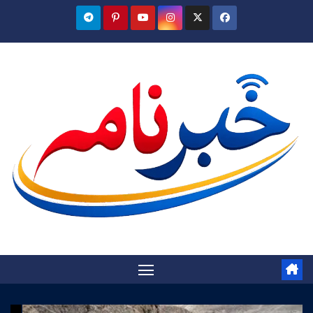
Ski
t
conten