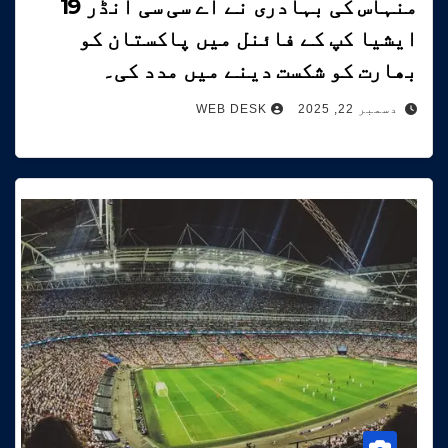
منہاس کی بہادری نے اے سی سی انڈر 19
ایشیا کپ کے فائنل میں پاکستان کو
بھارت کو شکست دینے میں مدد کی۔
دسمبر 22, 2025
WEB DESK