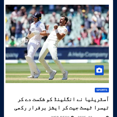
SPORTS
آسٹریلیا نے انگلینڈ کو شکست دے کر
تیسرا ٹیسٹ جیت کر ایشز برقرار رکھی