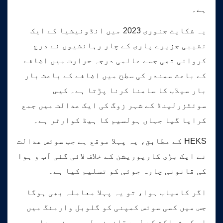
ہے۔
یہ شکایت جنوری 2023 میں انڈونیشیا کے ایک
نشیبی جزیرے پاری کے چار رہائشیوں نے درج
کروائی تھی جسے عالمی درجہ حرارت میں اضافے
کے باعث سمندر کی سطح میں اضافے کے باعث بار
بار سیلاب کا سامنا کرنا پڑتا ہے۔ کیس
سوئٹزرلینڈ کے شہر زوگ کی ایک عدالت میں جمع
کرایا گیا جہاں ہولسیم کا ہیڈ کوارٹر ہے۔
HEKS کے مطابق، یہ پہلا موقع ہے جب سوئس عدالت
نے ایک بڑی کارپوریشن کے خلاف لائی گئی آب و ہوا
کی قانونی چارہ جوئی کو تسلیم کیا ہے۔
اگر کامیاب ہوا، تو یہ پہلا معاملہ بھی ہوگا
جس میں کسی سوئس کمپنی کو گلوبل وارمنگ میں
اس کی شراکت کے لیے قانونی طور پر ذمہ دار