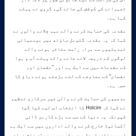
ٹھہرانے کی کوشش کی جائے گی، گروپ نے پہلے
کہا ہے۔
مقدمہ کی حمایت کرنے والے مہم چلانے والوں نے
کہا کہ یہ مقدمہ گلوبل ساؤتھ میں موسمیاتی
تبدیلیوں سے براہ راست متاثر ہونے والے
لوگوں کے ذریعہ لائے جانے والے پہلے آب و ہوا
کے مقدمات میں سے ایک ہے اور "نقصان اور
نقصان” کے معاوضے کے لئے بڑھتے ہوئے دباؤ کا
حصہ ہے۔
مدعیوں کی حمایت کرنے والی غیر سرکاری تنظیم
نے کہا کہ Holcim کا انتخاب اس لیے کیا گیا
کیونکہ یہ دنیا کے سب سے بڑے کاربن ڈائی
آکسائیڈ خارج کرنے والے اداروں میں سے ایک ہے
اور سوئٹزرلینڈ میں مقیم سب سے بڑی نام نہاد