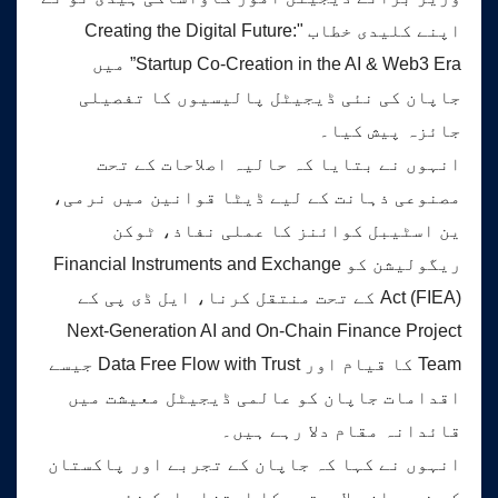
اپنے کلیدی خطاب "Creating the Digital Future:
Startup Co-Creation in the AI & Web3 Era” میں
جاپان کی نئی ڈیجیٹل پالیسیوں کا تفصیلی
جائزہ پیش کیا۔
انہوں نے بتایا کہ حالیہ اصلاحات کے تحت
مصنوعی ذہانت کے لیے ڈیٹا قوانین میں نرمی،
ین اسٹیبل کوائنز کا عملی نفاذ، ٹوکن
ریگولیشن کو Financial Instruments and Exchange
Act (FIEA) کے تحت منتقل کرنا، ایل ڈی پی کے
Next-Generation AI and On-Chain Finance Project
Team کا قیام اور Data Free Flow with Trust جیسے
اقدامات جاپان کو عالمی ڈیجیٹل معیشت میں
قائدانہ مقام دلا رہے ہیں۔
انہوں نے کہا کہ جاپان کے تجربے اور پاکستان
کی نوجوان صلاحیتوں کا امتزاج ایک نئی