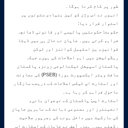
طور پر کام کرنا ہوگا۔
انہوں نے اس وژن کو تین بنیادی ستونوں پر
استوار قرار دیا:
حکومت: حکومتیں پالیسی اور قانونی ڈھانچہ
فراہم کرتی ہیں۔ جاپان نے حال ہی میں ڈیٹا
قوانین، ین اسٹیبل کوائنز اور ٹوکن
ریگولیشن میں اہم اصلاحات کی ہیں، جبکہ
پاکستان اسپیشل ٹیکنالوجی زونز، پاکستان
سافٹ ویئر ایکسپورٹ بورڈ (PSEB) کی معاونت
اور اسٹارٹ اپ ٹیکس اصلاحات کے ذریعے سازگار
ماحول فراہم کر رہا ہے۔
اسٹارٹ اپس: پاکستان کے نوجوان بانی،
انجینئرز اور مصنوعی ذہانت کے ماہرین جاپان
کی مارکیٹ میں داخل ہونے کی بھرپور صلاحیت
رکھتے ہیں۔ ہنزہ آصف نے جاپان کے اسٹارٹ اپ