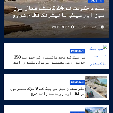
PAKISTAN
سندھ حکومت نے 24 گھنٹے فعال مون
سون اور سیلاب مانیٹرنگ نظام شروع
کر دیا
اگست 8, 2026
WEB DESK
PAKISTAN
سی پیک کے تحت پاکستان کو چین سے 258
جدید زرعی مشینیں موصول،مقصد زراعت
کو جدید خطوط پر فروغ دینا ہے
PAKISTAN
بلوچستان میں سی پیک کے 9 سڑک منصوبوں
پر 163 ارب روپے سے زائد خرچ