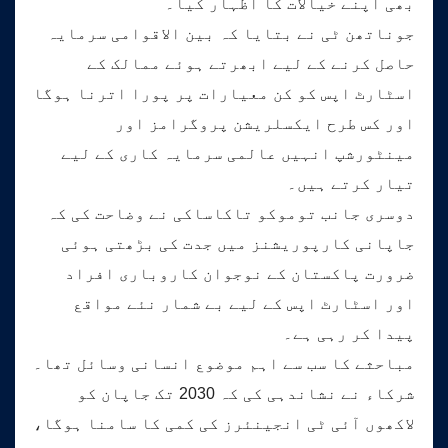
بھی اپنے خیالات کا اظہار کیا۔
جوناتھن ٹی نے بتایا کہ بین الاقوامی سرمایہ
حاصل کرنے کے لیے ابھرتے ہوئے ممالک کے
اسٹارٹ اپس کو کن معیارات پر پورا اترنا ہوگا
اور کس طرح ایکسلریشن پروگرامز اور
مینٹورشپ انہیں عالمی سرمایہ کاری کے لیے
تیار کرتے ہیں۔
دوسری جانب توموکو تاکاساکی نے وضاحت کی کہ
جاپانی کارپوریشنز میں جدت کی بڑھتی ہوئی
ضرورت پاکستان کے نوجوان کاروباری افراد
اور اسٹارٹ اپس کے لیے بے شمار نئے مواقع
پیدا کر رہی ہے۔
مباحثے کا سب سے اہم موضوع انسانی وسائل تھا۔
شرکاء نے نشاندہی کی کہ 2030 تک جاپان کو
لاکھوں آئی ٹی انجینئرز کی کمی کا سامنا ہوگا،