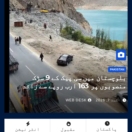
PAKISTAN
بلوچستان میں سی پیک کے 9 سڑک
منصوبوں پر 163 ارب روپے سے زائد
خرچ
اگست 7, 2026
WEB DESK
پاکستان
مقبول
انٹر نیشن