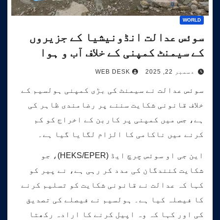
WORLD
سوئس عدالت انڈونیشیا کے جزیروں
کے سیمنٹ کمپنی کے خلاف آب و ہوا
کیس کی سماعت کرے گی۔
دسمبر 22, 2025
WEB DESK
سوئس عدالت نے سیمنٹ کی بڑی کمپنی ہولسیم کے
خلاف قانونی شکایت سننے پر رضامندی ظاہر کی
ہے، جس میں کمپنی پر کاربن کے اخراج کو کم
کرنے میں ناکامی کا الزام لگایا گیا ہے۔
این جی او سوئس چرچ ایڈ (HEKS/EPER)، جو
شکایت کنندگان کی مدد کر رہی ہے، نے پیر کو
کہا کہ عدالت نے قانونی شکایت کو تسلیم کرنے
کا فیصلہ کیا ہے۔ ہولسیم نے فیصلے کی تصدیق
کی اور کہا کہ وہ اپیل کرنے کا ارادہ رکھتا