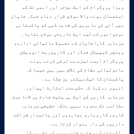
ویزا پروگرام کو ایک مؤثر اور ابھی تک کم
استعمال ہونے والا موقع قرار دیا، جبکہ جاپان
میں آئی ٹی ماہرین کی شدید کمی کو پاکستانی
نوجوانوں کے لیے ایک تاریخی موقع بتایا۔
سرمایہ کار: جاپان کے مضبوط مالیاتی ادارے،
وینچر کیپیٹل فنڈز اور کارپوریٹ انوویشن
پروگرام ایسے تیزی سے ترقی کرتے ہوئے
ماحولیاتی نظام کی تلاش میں ہیں جیسا کہ
پاکستان کا ٹیک سیکٹر بن چکا ہے۔
انہوں نے کہا کہ حکومت، اسٹارٹ اپس اور
سرمایہ کاروں کو ایک ہی پلیٹ فارم پر لانا صرف
مکالمے تک محدود نہیں بلکہ حقیقی سرمایہ
کاری، کاروباری معاہدوں اور پائیدار شراکت
داریوں کی راہ ہموار کرتا ہے۔
پاکستان کے سفارت خانے میں اس تقریب کا