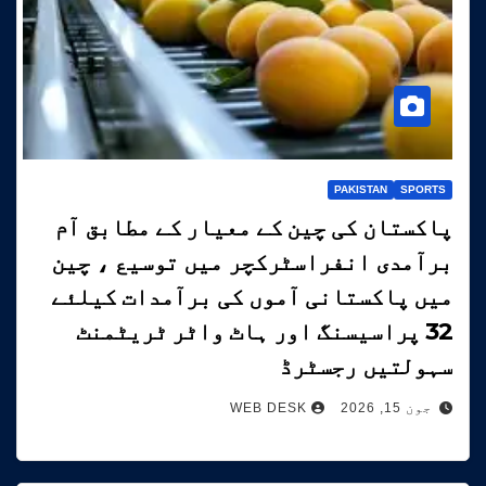
PAKISTAN
SPORTS
پاکستان کی چین کے معیار کے مطابق آم
برآمدی انفراسٹرکچر میں توسیع ، چین
میں پاکستانی آموں کی برآمدات کیلئے
32 پراسیسنگ اور ہاٹ واٹر ٹریٹمنٹ
سہولتیں رجسٹرڈ
جون 15, 2026
WEB DESK