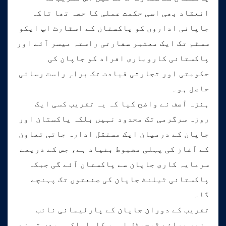
انعقاد بھی اسی حکمت عملی کا حصہ تھا تاکہ
جاپانی اداروں کو پاکستان کے اسٹارٹ اپ ایکو
سسٹم تک ایک معتبر سفارتی راستہ میسر آئے اور
پاکستانی کاروباری افراد کو جاپان کی
حکومتی اور تجارتی قیادت تک براہِ راست رسائی
حاصل ہو۔
ہنزہ آصف نے واضح کیا کہ یہ تقریب کسی ایک
روزہ سرگرمی تک محدود نہیں بلکہ پاکستان اور
جاپان کے درمیان ایک مستقل ادارہ جاتی تعاون
کے آغاز کی پہلی مضبوط بنیاد ہے، جس کے ذریعے
سرمایہ کاری جاپان سے پاکستان آئے گی جبکہ
پاکستانی ٹیلنٹ جاپان کی صنعتوں تک پہنچے
گا۔
تقریب کے دوران جاپان کے پارلیمانی نائب
وزیر برائے ڈیجیٹل امور کاواساکی ہیدی تو نے