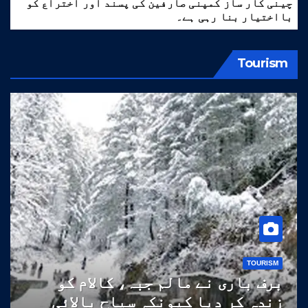
چینی کار ساز کمپنی صارفین کی پسند اور اختراع کو
بااختیار بنا رہی ہے۔
Tourism
TOURISM
برف باری نے مالم جبہ، کالام کو
زندہ کر دیا کیونکہ سیاح بالائی