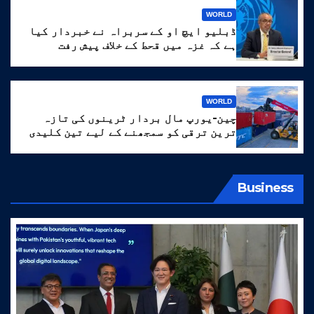
WORLD
ڈبلیو ایچ او کے سربراہ نے خبردار کیا
ہے کہ غزہ میں قحط کے خلاف پیش رفت
‘انتہائی نازک’ ہے۔
WORLD
چین-یورپ مال بردار ٹرینوں کی تازہ
ترین ترقی کو سمجھنے کے لیے تین کلیدی
الفاظ
Business