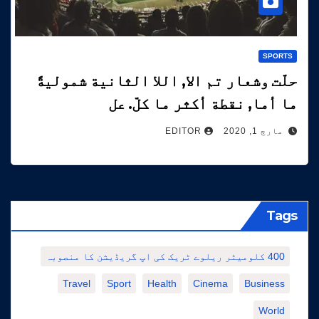
SPORTS
حلّت وشعار تم الا, اللا الثانية شموليةً
ما أما, نقطة أكثر ما كلّ. عل
مارچ 1, 2020
EDITOR
Tags
400 کلومیٹر ریلوے ٹریک کی اپ گریڈیشن کا منصوبہ
Travel
Sport
Health
Cinema
Business
World