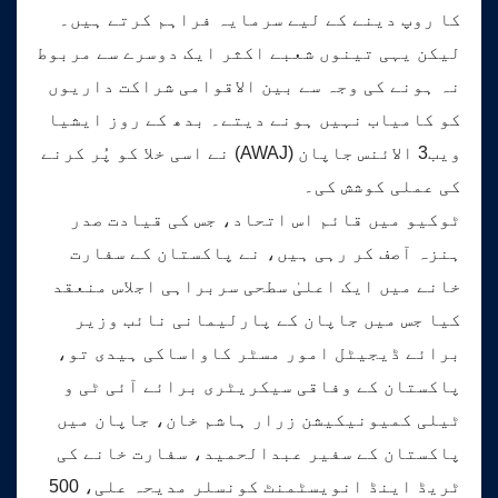
کا روپ دینے کے لیے سرمایہ فراہم کرتے ہیں۔
لیکن یہی تینوں شعبے اکثر ایک دوسرے سے مربوط
نہ ہونے کی وجہ سے بین الاقوامی شراکت داریوں
کو کامیاب نہیں ہونے دیتے۔ بدھ کے روز ایشیا
ویب3 الائنس جاپان (AWAJ) نے اسی خلا کو پُر کرنے
کی عملی کوشش کی۔
ٹوکیو میں قائم اس اتحاد، جس کی قیادت صدر
ہنزہ آصف کر رہی ہیں، نے پاکستان کے سفارت
خانے میں ایک اعلیٰ سطحی سربراہی اجلاس منعقد
کیا جس میں جاپان کے پارلیمانی نائب وزیر
برائے ڈیجیٹل امور مسٹر کاواساکی ہیدی تو،
پاکستان کے وفاقی سیکریٹری برائے آئی ٹی و
ٹیلی کمیونیکیشن زرار ہاشم خان، جاپان میں
پاکستان کے سفیر عبدالحمید، سفارت خانے کی
ٹریڈ اینڈ انویسٹمنٹ کونسلر مدیحہ علی، 500