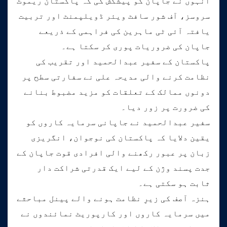
انہوں نے جاپان کو پیشکش کی کہ پاکستان ریموٹ
سروسز، آف شور سافٹ ویئر ڈویلپمنٹ اور تربیت
یافتہ آئی ٹی ماہرین کی فراہمی کے ذریعے
جاپان کی ضروریات پوری کر سکتا ہے۔
پاکستان کے سفیر عبدالحمید اور تقریب کی
نظامت کرنے والی مدیحہ علی نے سفارتی سطح پر
دونوں ممالک کے تعلقات کو مزید مضبوط بنانے
کی ضرورت پر زور دیا۔
سفیر عبدالحمید نے جاپانی سرمایہ کاروں کو
یقین دلایا کہ پاکستان کی نوجوان، انگریزی
زبان پر عبور رکھنے والی افرادی قوت جاپان کے
جدت پسند وژن کے لیے ایک قدرتی شراکت دار
ثابت ہو سکتی ہے۔
ہنزہ آصف کی زیرِ نظامت ہونے والے پینل مباحثے
میں سرمایہ کاروں اور کارپوریٹ نمائندوں نے