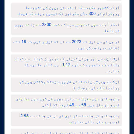
آزاد کشمیر حکومت کا ابتدائی بچپن کی نشوونما
پروگرام کو 300 مڈل سکولوں تک توسیع دینے کا فیصلہ
اسلام آباد میں تعلیمی مہم کے تحت 2300 سے زائد بچوں
کا داخلہ
او جی ڈی سی ایل نے 2023 سے اب تک تیل و گیس کے 19 نئے
ذخائر دریافت کر لیے
ایف ایف سی اور چینی کمپنی کے درمیان کوئلہ سے کھاد
بنانے کے منصوبے کے لیے 1.12 ارب ڈالر مالیت کا
معاہدہ
ایک سو چوہتر پاکستانی فش پروسیسنگ پلانٹس چین کو
برآمدات کے لیے رجسٹرڈ
بلوچستان میں سکول سے باہر بچوں کی شرح میں نمایاں
کمی، دو سال میں 69 سے 45 فیصد تک آگئی
بلوچستان کی جامعات کو ایچ ای سی کی جانب سے 2.93
ارب روپے کی مالی معاونت
بلوچستان کے ترقیاتی منصوبوں کے لیے پی ایس ڈی پی