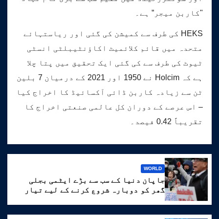
"کاربن میجر” ہے۔
HEKS کی طرف سے کمیشن کی گئی اور ریاستہائے
متحدہ میں قائم کلائمیٹ اکاؤنٹیبلٹی انسٹی
ٹیوٹ کی طرف سے کی گئی ایک تحقیق میں پتا چلا
ہے کہ Holcim نے 1950 اور 2021 کے درمیان 7 بلین
ٹن سے زیادہ کاربن ڈائی آکسائیڈ کا اخراج کیا
– اس عرصے کے دوران کل عالمی صنعتی اخراج کا
تقریباً 0.42 فیصد۔
WORLD
جاپان دنیا کے سب سے بڑے ایٹمی بجلی
گھر کو دوبارہ شروع کرنے کے لیے تیار
ہے۔