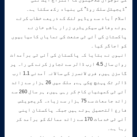
"ڈیجیٹل سلک روڈ” کی بنیاد رکھ سکتا ہے۔
اسلام آباد سے ویڈیو لنک کے ذریعے خطاب کرتے
ہوئے وفاقی سیکریٹری زرار ہاشم خان نے
پاکستان کی آئی ٹی صنعت کی نمایاں کامیابیوں
کو اجاگر کیا۔
انہوں نے بتایا کہ پاکستان کی آئی ٹی برآمدات
رواں سال 4.5 ارب ڈالر سے تجاوز کرنے کی راہ پر
گامزن ہیں، فری لانسرز کی سالانہ آمدنی 1.1 ارب
ڈالر تک پہنچ چکی ہے، ملک میں 26 ہزار سے زائد
آئی ٹی کمپنیاں کام کر رہی ہیں، ہر سال 260 سے
زائد جامعات سے 75 ہزار سے زیادہ گریجویٹس
فارغ التحصیل ہوتے ہیں جبکہ پاکستان اپنی
آئی ٹی خدمات 170 سے زائد ممالک کو برآمد کر
رہا ہے۔