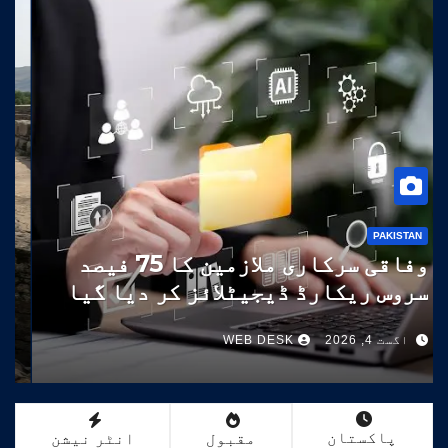
PAKISTAN
وفاقی سرکاری ملازمین کا 75 فیصد
سروس ریکارڈ ڈیجیٹلائز کر دیا گیا
اگست 4, 2026
WEB DESK
پاکستان
مقبول
انٹر نیشن