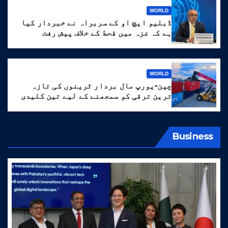
WORLD
ڈبلیو ایچ او کے سربراہ نے خبردار کیا
ہے کہ غزہ میں قحط کے خلاف پیش رفت
‘انتہائی نازک’ ہے۔
WORLD
چین-یورپ مال بردار ٹرینوں کی تازہ
ترین ترقی کو سمجھنے کے لیے تین کلیدی
الفاظ
Business