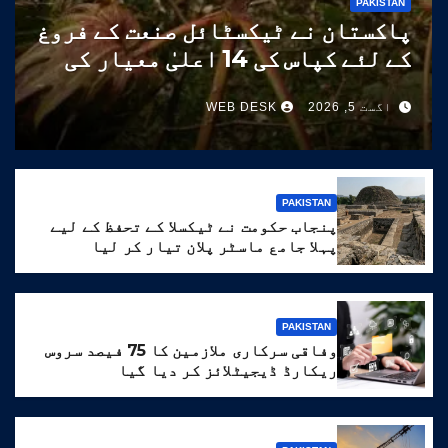
PAKISTAN
پاکستان نے ٹیکسٹائل صنعت کے فروغ
کے لئے کپاس کی 14 اعلیٰ معیار کی
اقسام تیار کر لیں
اگست 5, 2026
WEB DESK
PAKISTAN
پنجاب حکومت نے ٹیکسلا کے تحفظ کے لیے
پہلا جامع ماسٹر پلان تیار کر لیا
PAKISTAN
وفاقی سرکاری ملازمین کا 75 فیصد سروس
ریکارڈ ڈیجیٹلائز کر دیا گیا