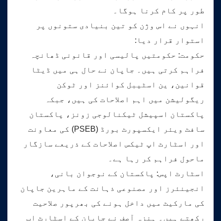
طور پر کام کرنا ہوگا۔
انہوں نے اس وژن کو تین بنیادی ستونوں پر
استوار قرار دیا:
حکومت: حکومتیں پالیسی اور قانونی ڈھانچہ
فراہم کرتی ہیں۔ جاپان نے حال ہی میں ڈیٹا
قوانین، ین اسٹیبل کوائنز اور ٹوکن
ریگولیشن میں اہم اصلاحات کی ہیں، جبکہ
پاکستان اسپیشل ٹیکنالوجی زونز، پاکستان
سافٹ ویئر ایکسپورٹ بورڈ (PSEB) کی معاونت
اور اسٹارٹ اپ ٹیکس اصلاحات کے ذریعے سازگار
ماحول فراہم کر رہا ہے۔
اسٹارٹ اپس: پاکستان کے نوجوان بانی،
انجینئرز اور مصنوعی ذہانت کے ماہرین جاپان
کی مارکیٹ میں داخل ہونے کی بھرپور صلاحیت
رکھتے ہیں۔ ہنزہ آصف نے جاپان کے اسٹارٹ اپ