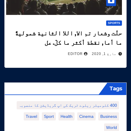
SPORTS
حلّت وشعار تم الا, اللا الثانية شموليةً
ما أما, نقطة أكثر ما كلّ. عل
مارچ 1, 2020
EDITOR
Tags
400 کلومیٹر ریلوے ٹریک کی اپ گریڈیشن کا منصوبہ
Travel
Sport
Health
Cinema
Business
World