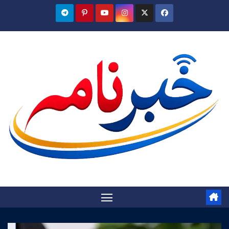
Ski
t
conten