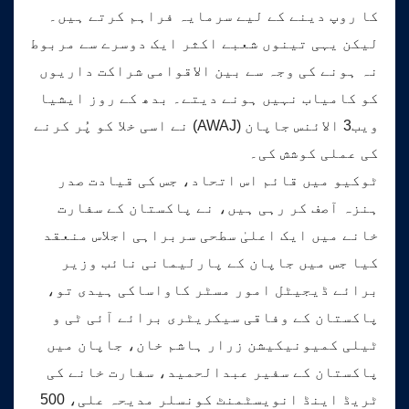
کا روپ دینے کے لیے سرمایہ فراہم کرتے ہیں۔
لیکن یہی تینوں شعبے اکثر ایک دوسرے سے مربوط
نہ ہونے کی وجہ سے بین الاقوامی شراکت داریوں
کو کامیاب نہیں ہونے دیتے۔ بدھ کے روز ایشیا
ویب3 الائنس جاپان (AWAJ) نے اسی خلا کو پُر کرنے
کی عملی کوشش کی۔
ٹوکیو میں قائم اس اتحاد، جس کی قیادت صدر
ہنزہ آصف کر رہی ہیں، نے پاکستان کے سفارت
خانے میں ایک اعلیٰ سطحی سربراہی اجلاس منعقد
کیا جس میں جاپان کے پارلیمانی نائب وزیر
برائے ڈیجیٹل امور مسٹر کاواساکی ہیدی تو،
پاکستان کے وفاقی سیکریٹری برائے آئی ٹی و
ٹیلی کمیونیکیشن زرار ہاشم خان، جاپان میں
پاکستان کے سفیر عبدالحمید، سفارت خانے کی
ٹریڈ اینڈ انویسٹمنٹ کونسلر مدیحہ علی، 500