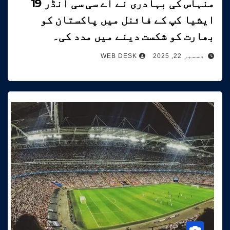
منہاس کی بہادری نے اے سی سی انڈر 19
ایشیا کپ کے فائنل میں پاکستان کو
بھارت کو شکست دینے میں مدد کی۔
دسمبر 22, 2025
WEB DESK