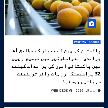
PAKISTAN
SPORTS
پاکستان کی چین کے معیار کے مطابق آم
برآمدی انفراسٹرکچر میں توسیع ، چین
میں پاکستانی آموں کی برآمدات کیلئے
32 پراسیسنگ اور ہاٹ واٹر ٹریٹمنٹ
سہولتیں رجسٹرڈ
جون 15, 2026
WEB DESK