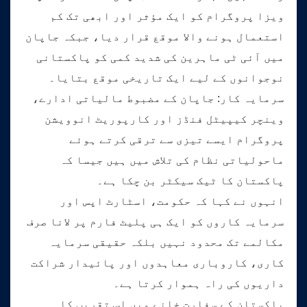
ویزا پروگرام کو ایک مؤثر اور ابھی تک کم
استعمال ہونے والا موقع قرار دیا، جبکہ جاپان
میں آئی ٹی ماہرین کی شدید کمی کو پاکستانی
نوجوانوں کے لیے ایک تاریخی موقع بتایا۔
سرمایہ کار: جاپان کے مضبوط مالیاتی ادارے،
وینچر کیپیٹل فنڈز اور کارپوریٹ انوویشن
پروگرام ایسے تیزی سے ترقی کرتے ہوئے
ماحولیاتی نظام کی تلاش میں ہیں جیسا کہ
پاکستان کا ٹیک سیکٹر بن چکا ہے۔
انہوں نے کہا کہ حکومت، اسٹارٹ اپس اور
سرمایہ کاروں کو ایک ہی پلیٹ فارم پر لانا صرف
مکالمے تک محدود نہیں بلکہ حقیقی سرمایہ
کاری، کاروباری معاہدوں اور پائیدار شراکت
داریوں کی راہ ہموار کرتا ہے۔
پاکستان کے سفارت خانے میں اس تقریب کا