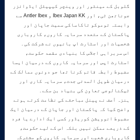
گلوبل کے مینٹور اور وینچر کیپیٹل ایڈوائزر
جوناتھن ٹی، اور Ibex Japan KK و Antler Ibex سے
وابستہ توموکو تاکاساکی سمیت جاپان اور
پاکستان کے متعدد سرمایہ کاروں، کاروباری
شخصیات اور اسٹارٹ اپ بانیوں نے شرکت کی۔
اس سربراہی اجلاس کا بنیادی مقصد حکومت،
اسٹارٹ اپس اور سرمایہ کاروں کے درمیان ایسا
مضبوط رابطہ قائم کرنا تھا جو دونوں ممالک کے
درمیان طویل المدتی جدت، سرمایہ کاری اور
ٹیکنالوجی تعاون کی بنیاد بن سکے۔
ہنزہ آصف نے پینل مباحثے کی نظامت کرتے ہوئے
واضح کیا کہ پاکستان اور جاپان کے درمیان ایک
مضبوط انوویشن کوریڈور کسی ایک ادارے یا فرد
کے ذریعے ممکن نہیں بلکہ اس کے لیے حکومت،
کاروباری شعبے اور سرمایہ کاروں کو مشترکہ