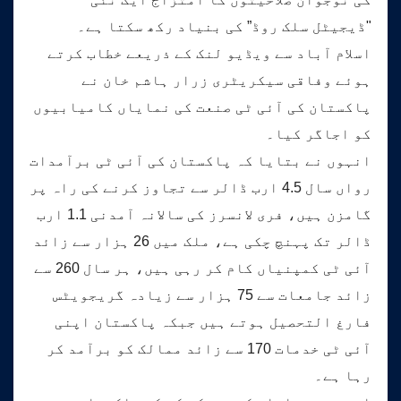
"ڈیجیٹل سلک روڈ” کی بنیاد رکھ سکتا ہے۔
اسلام آباد سے ویڈیو لنک کے ذریعے خطاب کرتے
ہوئے وفاقی سیکریٹری زرار ہاشم خان نے
پاکستان کی آئی ٹی صنعت کی نمایاں کامیابیوں
کو اجاگر کیا۔
انہوں نے بتایا کہ پاکستان کی آئی ٹی برآمدات
رواں سال 4.5 ارب ڈالر سے تجاوز کرنے کی راہ پر
گامزن ہیں، فری لانسرز کی سالانہ آمدنی 1.1 ارب
ڈالر تک پہنچ چکی ہے، ملک میں 26 ہزار سے زائد
آئی ٹی کمپنیاں کام کر رہی ہیں، ہر سال 260 سے
زائد جامعات سے 75 ہزار سے زیادہ گریجویٹس
فارغ التحصیل ہوتے ہیں جبکہ پاکستان اپنی
آئی ٹی خدمات 170 سے زائد ممالک کو برآمد کر
رہا ہے۔