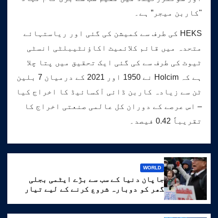
"کاربن میجر” ہے۔
HEKS کی طرف سے کمیشن کی گئی اور ریاستہائے
متحدہ میں قائم کلائمیٹ اکاؤنٹیبلٹی انسٹی
ٹیوٹ کی طرف سے کی گئی ایک تحقیق میں پتا چلا
ہے کہ Holcim نے 1950 اور 2021 کے درمیان 7 بلین
ٹن سے زیادہ کاربن ڈائی آکسائیڈ کا اخراج کیا
– اس عرصے کے دوران کل عالمی صنعتی اخراج کا
تقریباً 0.42 فیصد۔
WORLD
جاپان دنیا کے سب سے بڑے ایٹمی بجلی
گھر کو دوبارہ شروع کرنے کے لیے تیار
ہے۔