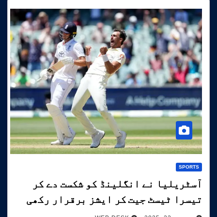
SPORTS
آسٹریلیا نے انگلینڈ کو شکست دے کر
تیسرا ٹیسٹ جیت کر ایشز برقرار رکھی