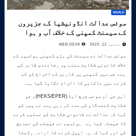
WORLD
سوئس عدالت انڈونیشیا کے جزیروں
کے سیمنٹ کمپنی کے خلاف آب و ہوا
کیس کی سماعت کرے گی۔
دسمبر 22, 2025
WEB DESK
سوئس عدالت نے سیمنٹ کی بڑی کمپنی ہولسیم کے
خلاف قانونی شکایت سننے پر رضامندی ظاہر کی
ہے، جس میں کمپنی پر کاربن کے اخراج کو کم
کرنے میں ناکامی کا الزام لگایا گیا ہے۔
این جی او سوئس چرچ ایڈ (HEKS/EPER)، جو
شکایت کنندگان کی مدد کر رہی ہے، نے پیر کو
کہا کہ عدالت نے قانونی شکایت کو تسلیم کرنے
کا فیصلہ کیا ہے۔ ہولسیم نے فیصلے کی تصدیق
کی اور کہا کہ وہ اپیل کرنے کا ارادہ رکھتا