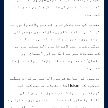
ٹھہرانے کی کوشش کی جائے گی، گروپ نے پہلے
کہا ہے۔
مقدمہ کی حمایت کرنے والے مہم چلانے والوں نے
کہا کہ یہ مقدمہ گلوبل ساؤتھ میں موسمیاتی
تبدیلیوں سے براہ راست متاثر ہونے والے
لوگوں کے ذریعہ لائے جانے والے پہلے آب و ہوا
کے مقدمات میں سے ایک ہے اور "نقصان اور
نقصان” کے معاوضے کے لئے بڑھتے ہوئے دباؤ کا
حصہ ہے۔
مدعیوں کی حمایت کرنے والی غیر سرکاری تنظیم
نے کہا کہ Holcim کا انتخاب اس لیے کیا گیا
کیونکہ یہ دنیا کے سب سے بڑے کاربن ڈائی
آکسائیڈ خارج کرنے والے اداروں میں سے ایک ہے
اور سوئٹزرلینڈ میں مقیم سب سے بڑی نام نہاد