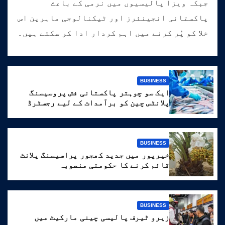
جبکہ ویزا پالیسیوں میں نرمی کے باعث
پاکستانی انجینئرز اور ٹیکنالوجی ماہرین اس
خلا کو پُر کرنے میں اہم کردار ادا کر سکتے ہیں۔
BUSINESS
ایک سو چوہتر پاکستانی فش پروسیسنگ
پلانٹس چین کو برآمدات کے لیے رجسٹرڈ
BUSINESS
خیرپور میں جدید کھجور پراسیسنگ پلانٹ
قائم کرنے کا حکومتی منصوبہ
BUSINESS
زیرو ٹیرف پالیسی چینی مارکیٹ میں