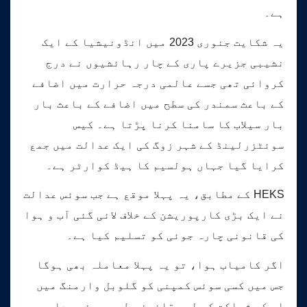
ہے۔
یہ شکایت جنوری 2023 میں انڈونیشیا کے ایک
نشیبی جزیرے پاری کے چار رہائشیوں نے درج
کروائی تھی جسے عالمی درجہ حرارت میں اضافے
کے باعث سمندر کی سطح میں اضافے کے باعث بار
بار سیلاب کا سامنا کرنا پڑتا ہے۔ کیس
سوئٹزرلینڈ کے شہر زوگ کی ایک عدالت میں جمع
کرایا گیا جہاں ہولسیم کا ہیڈ کوارٹر ہے۔
HEKS کے مطابق، یہ پہلا موقع ہے جب سوئس عدالت
نے ایک بڑی کارپوریشن کے خلاف لائی گئی آب و ہوا
کی قانونی چارہ جوئی کو تسلیم کیا ہے۔
اگر کامیاب ہوا، تو یہ پہلا معاملہ بھی ہوگا
جس میں کسی سوئس کمپنی کو گلوبل وارمنگ میں
اس کی شراکت کے لیے قانونی طور پر ذمہ دار