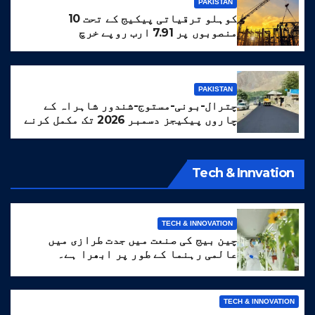
PAKISTAN
کوہلو ترقیاتی پیکیج کے تحت 10
منصوبوں پر 7.91 ارب روپے خرچ
PAKISTAN
چترال-بونی-مستوج-شندور شاہراہ کے
چاروں پیکیجز دسمبر 2026 تک مکمل کرنے
کا ہدف مقرر
Tech & Innvation
TECH & INNOVATION
چین بیج کی صنعت میں جدت طرازی میں
عالمی رہنما کے طور پر ابھرا ہے۔
TECH & INNOVATION