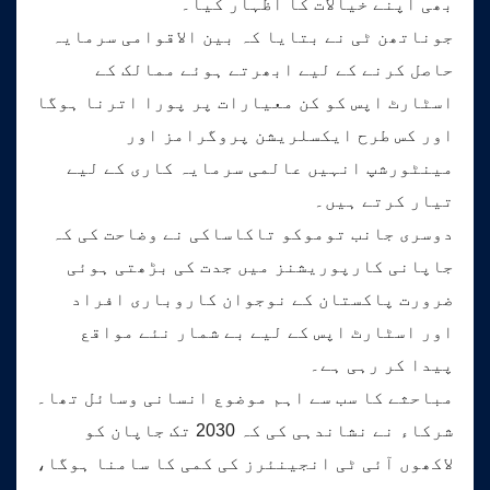
بھی اپنے خیالات کا اظہار کیا۔
جوناتھن ٹی نے بتایا کہ بین الاقوامی سرمایہ
حاصل کرنے کے لیے ابھرتے ہوئے ممالک کے
اسٹارٹ اپس کو کن معیارات پر پورا اترنا ہوگا
اور کس طرح ایکسلریشن پروگرامز اور
مینٹورشپ انہیں عالمی سرمایہ کاری کے لیے
تیار کرتے ہیں۔
دوسری جانب توموکو تاکاساکی نے وضاحت کی کہ
جاپانی کارپوریشنز میں جدت کی بڑھتی ہوئی
ضرورت پاکستان کے نوجوان کاروباری افراد
اور اسٹارٹ اپس کے لیے بے شمار نئے مواقع
پیدا کر رہی ہے۔
مباحثے کا سب سے اہم موضوع انسانی وسائل تھا۔
شرکاء نے نشاندہی کی کہ 2030 تک جاپان کو
لاکھوں آئی ٹی انجینئرز کی کمی کا سامنا ہوگا،