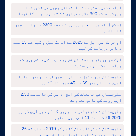
آزاد کشمیر حکومت کا ابتدائی بچپن کی نشوونما
پروگرام کو 300 مڈل سکولوں تک توسیع دینے کا فیصلہ
اسلام آباد میں تعلیمی مہم کے تحت 2300 سے زائد بچوں
کا داخلہ
او جی ڈی سی ایل نے 2023 سے اب تک تیل و گیس کے 19 نئے
ذخائر دریافت کر لیے
ایک سو چوہتر پاکستانی فش پروسیسنگ پلانٹس چین کو
برآمدات کے لیے رجسٹرڈ
بلوچستان میں سکول سے باہر بچوں کی شرح میں نمایاں
کمی، دو سال میں 69 سے 45 فیصد تک آگئی
بلوچستان کی جامعات کو ایچ ای سی کی جانب سے 2.93
ارب روپے کی مالی معاونت
بلوچستان کے ترقیاتی منصوبوں کے لیے پی ایس ڈی پی
2025-26 کے تحت 11 ارب روپے جاری
بلوچستان کے کوئلہ کان کنوں کو 2019 سے اب تک 26
کروڑ روپے سے زائد ویلفیئر گرانٹس جاری