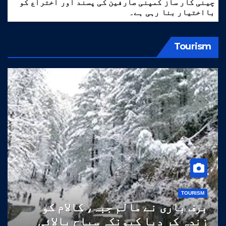
چینی کار ساز کمپنی صارفین کی پسند اور اختراع کو
بااختیار بنا رہی ہے۔
Tourism
TOURISM
برف باری نے مالم جبہ، کالام کو
زندہ کر دیا کیونکہ سیاح بالائی