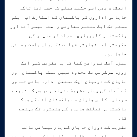
انعقاد بھی اسی حکمت عملی کا حصہ تھا تاکہ
جاپانی اداروں کو پاکستان کے اسٹارٹ اپ ایکو
سسٹم تک ایک معتبر سفارتی راستہ میسر آئے اور
پاکستانی کاروباری افراد کو جاپان کی
حکومتی اور تجارتی قیادت تک براہِ راست رسائی
حاصل ہو۔
ہنزہ آصف نے واضح کیا کہ یہ تقریب کسی ایک
روزہ سرگرمی تک محدود نہیں بلکہ پاکستان اور
جاپان کے درمیان ایک مستقل ادارہ جاتی تعاون
کے آغاز کی پہلی مضبوط بنیاد ہے، جس کے ذریعے
سرمایہ کاری جاپان سے پاکستان آئے گی جبکہ
پاکستانی ٹیلنٹ جاپان کی صنعتوں تک پہنچے
گا۔
تقریب کے دوران جاپان کے پارلیمانی نائب
وزیر برائے ڈیجیٹل امور کاواساکی ہیدی تو نے