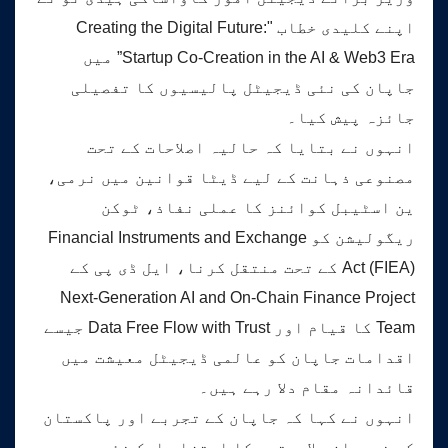
اپنے کلیدی خطاب "Creating the Digital Future:
Startup Co-Creation in the AI & Web3 Era” میں
جاپان کی نئی ڈیجیٹل پالیسیوں کا تفصیلی
جائزہ پیش کیا۔
انہوں نے بتایا کہ حالیہ اصلاحات کے تحت
مصنوعی ذہانت کے لیے ڈیٹا قوانین میں نرمی،
ین اسٹیبل کوائنز کا عملی نفاذ، ٹوکن
ریگولیشن کو Financial Instruments and Exchange
Act (FIEA) کے تحت منتقل کرنا، ایل ڈی پی کے
Next-Generation AI and On-Chain Finance Project
Team کا قیام اور Data Free Flow with Trust جیسے
اقدامات جاپان کو عالمی ڈیجیٹل معیشت میں
قائدانہ مقام دلا رہے ہیں۔
انہوں نے کہا کہ جاپان کے تجربے اور پاکستان
کی نوجوان صلاحیتوں کا امتزاج ایک نئی