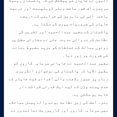
انہوں نے جاپان کو پیشکش کی کہ پاکستان ریموٹ
سروسز، آف شور سافٹ ویئر ڈویلپمنٹ اور تربیت
یافتہ آئی ٹی ماہرین کی فراہمی کے ذریعے
جاپان کی ضروریات پوری کر سکتا ہے۔
پاکستان کے سفیر عبدالحمید اور تقریب کی
نظامت کرنے والی مدیحہ علی نے سفارتی سطح پر
دونوں ممالک کے تعلقات کو مزید مضبوط بنانے
کی ضرورت پر زور دیا۔
سفیر عبدالحمید نے جاپانی سرمایہ کاروں کو
یقین دلایا کہ پاکستان کی نوجوان، انگریزی
زبان پر عبور رکھنے والی افرادی قوت جاپان کے
جدت پسند وژن کے لیے ایک قدرتی شراکت دار
ثابت ہو سکتی ہے۔
ہنزہ آصف کی زیرِ نظامت ہونے والے پینل مباحثے
میں سرمایہ کاروں اور کارپوریٹ نمائندوں نے