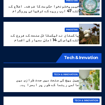
PAKISTAN
خیبرپختونخوا حکومت کا ضم شدہ اضلاع کے
لئے 47 ارب روپے کے ترقیاتی پروگرام
کا منصوبہ
PAKISTAN
پاکستان نے ٹیکسٹائل صنعت کے فروغ کے
لئے کپاس کی 14 اعلیٰ معیار کی اقسام
تیار کر لیں
Tech & Innvation
TECH & INNOVATION
چین بیج کی صنعت میں جدت طرازی میں
عالمی رہنما کے طور پر ابھرا ہے۔
TECH & INNOVATION