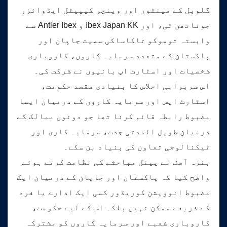
گلوبل کے مینٹور اور وینچر کیپیٹل ایڈوائزر
جوناتھن ٹی، اور Ibex Japan KK و Antler Ibex سے
وابستہ توموکو تاکاساکی سمیت جاپان اور
پاکستان کے متعدد سرمایہ کاروں، کاروباری
شخصیات اور اسٹارٹ اپ بانیوں نے شرکت کی۔
اس سربراہی اجلاس کا بنیادی مقصد حکومت،
اسٹارٹ اپس اور سرمایہ کاروں کے درمیان ایسا
مضبوط رابطہ قائم کرنا تھا جو دونوں ممالک کے
درمیان طویل المدتی جدت، سرمایہ کاری اور
ٹیکنالوجی تعاون کی بنیاد بن سکے۔
ہنزہ آصف نے پینل مباحثے کی نظامت کرتے ہوئے
واضح کیا کہ پاکستان اور جاپان کے درمیان ایک
مضبوط انوویشن کوریڈور کسی ایک ادارے یا فرد
کے ذریعے ممکن نہیں بلکہ اس کے لیے حکومت،
کاروباری شعبے اور سرمایہ کاروں کو مشترکہ