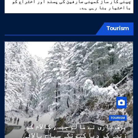
چینی کار ساز کمپنی صارفین کی پسند اور اختراع کو
بااختیار بنا رہی ہے۔
Tourism
TOURISM
برف باری نے مالم جبہ، کالام کو
زندہ کر دیا کیونکہ سیاح بالائی