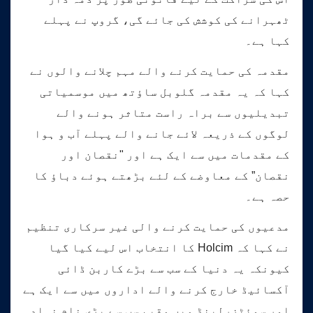
ٹھہرانے کی کوشش کی جائے گی، گروپ نے پہلے
کہا ہے۔
مقدمہ کی حمایت کرنے والے مہم چلانے والوں نے
کہا کہ یہ مقدمہ گلوبل ساؤتھ میں موسمیاتی
تبدیلیوں سے براہ راست متاثر ہونے والے
لوگوں کے ذریعہ لائے جانے والے پہلے آب و ہوا
کے مقدمات میں سے ایک ہے اور "نقصان اور
نقصان” کے معاوضے کے لئے بڑھتے ہوئے دباؤ کا
حصہ ہے۔
مدعیوں کی حمایت کرنے والی غیر سرکاری تنظیم
نے کہا کہ Holcim کا انتخاب اس لیے کیا گیا
کیونکہ یہ دنیا کے سب سے بڑے کاربن ڈائی
آکسائیڈ خارج کرنے والے اداروں میں سے ایک ہے
اور سوئٹزرلینڈ میں مقیم سب سے بڑی نام نہاد