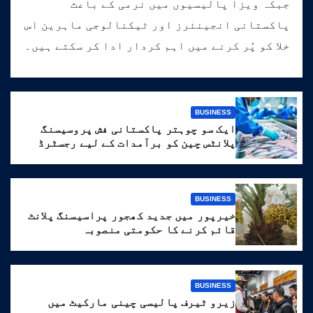
جبکہ ویزا پالیسیوں میں نرمی کے باعث
پاکستانی انجینئرز اور ٹیکنالوجی ماہرین اس
خلا کو پُر کرنے میں اہم کردار ادا کر سکتے ہیں۔
BUSINESS
ایک سو چوہتر پاکستانی فش پروسیسنگ
پلانٹس چین کو برآمدات کے لیے رجسٹرڈ
BUSINESS
خیرپور میں جدید کھجور پراسیسنگ پلانٹ
قائم کرنے کا حکومتی منصوبہ
BUSINESS
زیرو ٹیرف پالیسی چینی مارکیٹ میں