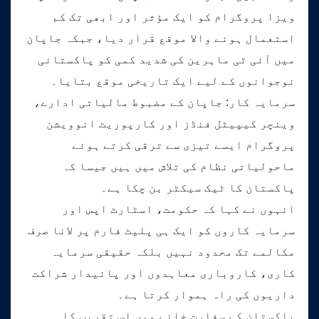
ویزا پروگرام کو ایک مؤثر اور ابھی تک کم
استعمال ہونے والا موقع قرار دیا، جبکہ جاپان
میں آئی ٹی ماہرین کی شدید کمی کو پاکستانی
نوجوانوں کے لیے ایک تاریخی موقع بتایا۔
سرمایہ کار: جاپان کے مضبوط مالیاتی ادارے،
وینچر کیپیٹل فنڈز اور کارپوریٹ انوویشن
پروگرام ایسے تیزی سے ترقی کرتے ہوئے
ماحولیاتی نظام کی تلاش میں ہیں جیسا کہ
پاکستان کا ٹیک سیکٹر بن چکا ہے۔
انہوں نے کہا کہ حکومت، اسٹارٹ اپس اور
سرمایہ کاروں کو ایک ہی پلیٹ فارم پر لانا صرف
مکالمے تک محدود نہیں بلکہ حقیقی سرمایہ
کاری، کاروباری معاہدوں اور پائیدار شراکت
داریوں کی راہ ہموار کرتا ہے۔
پاکستان کے سفارت خانے میں اس تقریب کا