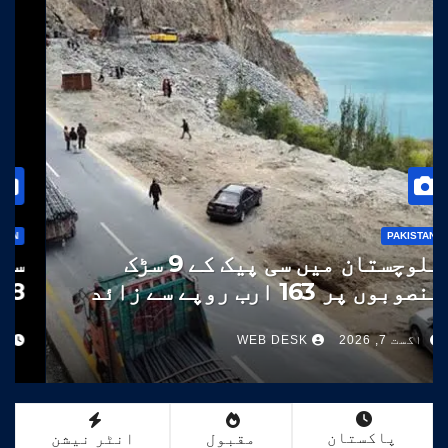
PAKISTAN
بلوچستان میں سی پیک کے 9 سڑک
منصوبوں پر 163 ارب روپے سے زائد
خرچ
اگست 7, 2026
WEB DESK
پاکستان
مقبول
انٹر نیشن