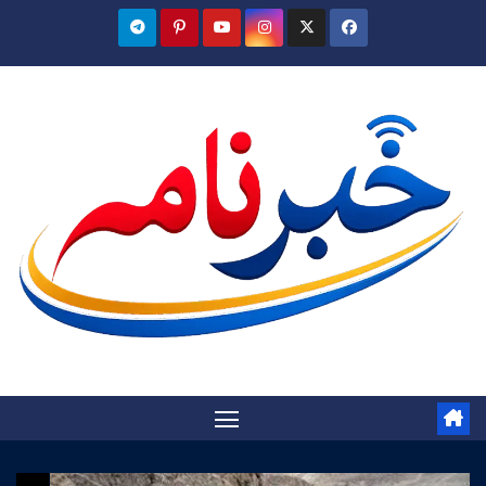
Ski
t
conten