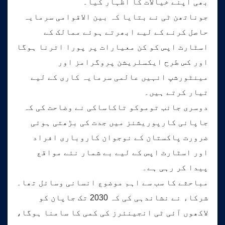
بھی اپنے خیالات کا اظہار کیا۔
جوناتھن ٹی نے بتایا کہ بین الاقوامی سرمایہ
حاصل کرنے کے لیے ابھرتے ہوئے ممالک کے
اسٹارٹ اپس کو کن معیارات پر پورا اترنا ہوگا
اور کس طرح ایکسلریشن پروگرامز اور
مینٹورشپ انہیں عالمی سرمایہ کاری کے لیے
تیار کرتے ہیں۔
دوسری جانب توموکو تاکاساکی نے وضاحت کی کہ
جاپانی کارپوریشنز میں جدت کی بڑھتی ہوئی
ضرورت پاکستان کے نوجوان کاروباری افراد
اور اسٹارٹ اپس کے لیے بے شمار نئے مواقع
پیدا کر رہی ہے۔
مباحثے کا سب سے اہم موضوع انسانی وسائل تھا۔
شرکاء نے نشاندہی کی کہ 2030 تک جاپان کو
لاکھوں آئی ٹی انجینئرز کی کمی کا سامنا ہوگا،