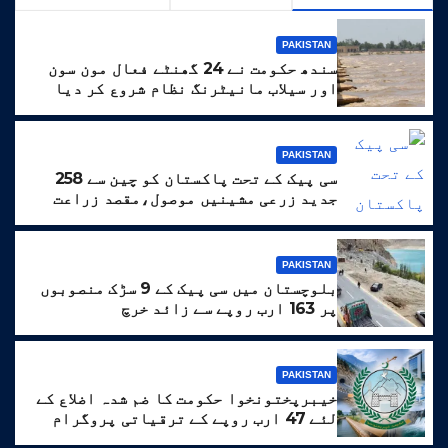
PAKISTAN
سندھ حکومت نے 24 گھنٹے فعال مون سون
اور سیلاب مانیٹرنگ نظام شروع کر دیا
PAKISTAN
سی پیک کے تحت پاکستان کو چین سے 258
جدید زرعی مشینیں موصول،مقصد زراعت
کو جدید خطوط پر فروغ دینا ہے
PAKISTAN
بلوچستان میں سی پیک کے 9 سڑک منصوبوں
پر 163 ارب روپے سے زائد خرچ
PAKISTAN
خیبرپختونخوا حکومت کا ضم شدہ اضلاع کے
لئے 47 ارب روپے کے ترقیاتی پروگرام
کا منصوبہ