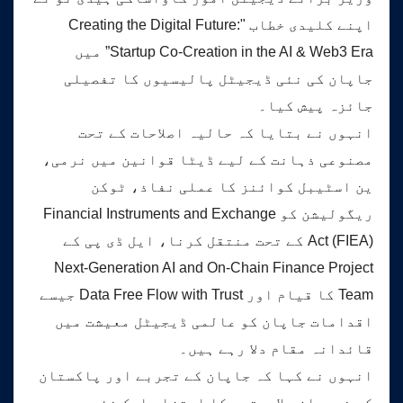
اپنے کلیدی خطاب "Creating the Digital Future:
Startup Co-Creation in the AI & Web3 Era” میں
جاپان کی نئی ڈیجیٹل پالیسیوں کا تفصیلی
جائزہ پیش کیا۔
انہوں نے بتایا کہ حالیہ اصلاحات کے تحت
مصنوعی ذہانت کے لیے ڈیٹا قوانین میں نرمی،
ین اسٹیبل کوائنز کا عملی نفاذ، ٹوکن
ریگولیشن کو Financial Instruments and Exchange
Act (FIEA) کے تحت منتقل کرنا، ایل ڈی پی کے
Next-Generation AI and On-Chain Finance Project
Team کا قیام اور Data Free Flow with Trust جیسے
اقدامات جاپان کو عالمی ڈیجیٹل معیشت میں
قائدانہ مقام دلا رہے ہیں۔
انہوں نے کہا کہ جاپان کے تجربے اور پاکستان
کی نوجوان صلاحیتوں کا امتزاج ایک نئی