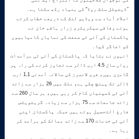
"ڈیجیٹل سلک روڈ” کی بنیاد رکھ سکتا ہے۔
اسلام آباد سے ویڈیو لنک کے ذریعے خطاب کرتے
ہوئے وفاقی سیکریٹری زرار ہاشم خان نے
پاکستان کی آئی ٹی صنعت کی نمایاں کامیابیوں
کو اجاگر کیا۔
انہوں نے بتایا کہ پاکستان کی آئی ٹی برآمدات
رواں سال 4.5 ارب ڈالر سے تجاوز کرنے کی راہ پر
گامزن ہیں، فری لانسرز کی سالانہ آمدنی 1.1 ارب
ڈالر تک پہنچ چکی ہے، ملک میں 26 ہزار سے زائد
آئی ٹی کمپنیاں کام کر رہی ہیں، ہر سال 260 سے
زائد جامعات سے 75 ہزار سے زیادہ گریجویٹس
فارغ التحصیل ہوتے ہیں جبکہ پاکستان اپنی
آئی ٹی خدمات 170 سے زائد ممالک کو برآمد کر
رہا ہے۔