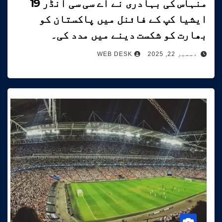
منہاس کی بہادری نے اے سی سی انڈر 19
ایشیا کپ کے فائنل میں پاکستان کو
بھارت کو شکست دینے میں مدد کی۔
دسمبر 22, 2025
WEB DESK