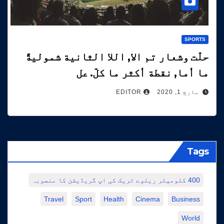
SPORTS
حلّت وشعار تم الا, اللا الثانية شموليةً
ما أما, نقطة أكثر ما كلّ. عل
مارچ 1, 2020
EDITOR
Tags
400 کلومیٹر ریلوے ٹریک کی اپ گریڈیشن کا منصوبہ
Travel
Sport
Health
Cinema
Business
World