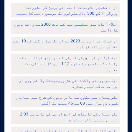
آزاد کشمیر حکومت کا ابتدائی بچپن کی نشوونما
پروگرام کو 300 مڈل سکولوں تک توسیع دینے کا فیصلہ
اسلام آباد میں تعلیمی مہم کے تحت 2300 سے زائد بچوں
کا داخلہ
او جی ڈی سی ایل نے 2023 سے اب تک تیل و گیس کے 19 نئے
ذخائر دریافت کر لیے
ایف ایف سی اور چینی کمپنی کے درمیان کوئلہ سے کھاد
بنانے کے منصوبے کے لیے 1.12 ارب ڈالر مالیت کا
معاہدہ
ایک سو چوہتر پاکستانی فش پروسیسنگ پلانٹس چین کو
برآمدات کے لیے رجسٹرڈ
بلوچستان میں سکول سے باہر بچوں کی شرح میں نمایاں
کمی، دو سال میں 69 سے 45 فیصد تک آگئی
بلوچستان کی جامعات کو ایچ ای سی کی جانب سے 2.93
ارب روپے کی مالی معاونت
بلوچستان کے ترقیاتی منصوبوں کے لیے پی ایس ڈی پی