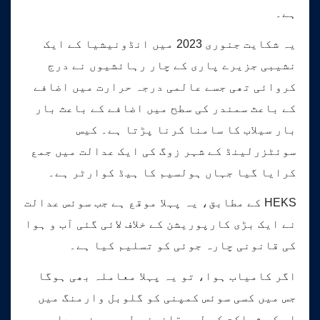
ہے۔
یہ شکایت جنوری 2023 میں انڈونیشیا کے ایک
نشیبی جزیرے پاری کے چار رہائشیوں نے درج
کروائی تھی جسے عالمی درجہ حرارت میں اضافے
کے باعث سمندر کی سطح میں اضافے کے باعث بار
بار سیلاب کا سامنا کرنا پڑتا ہے۔ کیس
سوئٹزرلینڈ کے شہر زوگ کی ایک عدالت میں جمع
کرایا گیا جہاں ہولسیم کا ہیڈ کوارٹر ہے۔
HEKS کے مطابق، یہ پہلا موقع ہے جب سوئس عدالت
نے ایک بڑی کارپوریشن کے خلاف لائی گئی آب و ہوا
کی قانونی چارہ جوئی کو تسلیم کیا ہے۔
اگر کامیاب ہوا، تو یہ پہلا معاملہ بھی ہوگا
جس میں کسی سوئس کمپنی کو گلوبل وارمنگ میں
اس کی شراکت کے لیے قانونی طور پر ذمہ دار