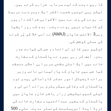
کا روپ دینے کے لیے سرمایہ فراہم کرتے ہیں۔
لیکن یہی تینوں شعبے اکثر ایک دوسرے سے مربوط
نہ ہونے کی وجہ سے بین الاقوامی شراکت داریوں
کو کامیاب نہیں ہونے دیتے۔ بدھ کے روز ایشیا
ویب3 الائنس جاپان (AWAJ) نے اسی خلا کو پُر کرنے
کی عملی کوشش کی۔
ٹوکیو میں قائم اس اتحاد، جس کی قیادت صدر
ہنزہ آصف کر رہی ہیں، نے پاکستان کے سفارت
خانے میں ایک اعلیٰ سطحی سربراہی اجلاس منعقد
کیا جس میں جاپان کے پارلیمانی نائب وزیر
برائے ڈیجیٹل امور مسٹر کاواساکی ہیدی تو،
پاکستان کے وفاقی سیکریٹری برائے آئی ٹی و
ٹیلی کمیونیکیشن زرار ہاشم خان، جاپان میں
پاکستان کے سفیر عبدالحمید، سفارت خانے کی
ٹریڈ اینڈ انویسٹمنٹ کونسلر مدیحہ علی، 500