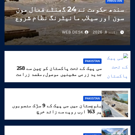
PAKISTAN
سندھ حکومت نے 24 گھنٹے فعال مون
سون اور سیلاب مانیٹرنگ نظام شروع
کر دیا
اگست 8, 2026
WEB DESK
PAKISTAN
سی پیک کے تحت پاکستان کو چین سے 258
جدید زرعی مشینیں موصول،مقصد زراعت
کو جدید خطوط پر فروغ دینا ہے
PAKISTAN
بلوچستان میں سی پیک کے 9 سڑک منصوبوں
پر 163 ارب روپے سے زائد خرچ