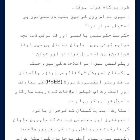
طور پر کام کرنا ہوگا۔
انہوں نے اس وژن کو تین بنیادی ستونوں پر
استوار قرار دیا:
حکومت: حکومتیں پالیسی اور قانونی ڈھانچہ
فراہم کرتی ہیں۔ جاپان نے حال ہی میں ڈیٹا
قوانین، ین اسٹیبل کوائنز اور ٹوکن
ریگولیشن میں اہم اصلاحات کی ہیں، جبکہ
پاکستان اسپیشل ٹیکنالوجی زونز، پاکستان
سافٹ ویئر ایکسپورٹ بورڈ (PSEB) کی معاونت
اور اسٹارٹ اپ ٹیکس اصلاحات کے ذریعے سازگار
ماحول فراہم کر رہا ہے۔
اسٹارٹ اپس: پاکستان کے نوجوان بانی،
انجینئرز اور مصنوعی ذہانت کے ماہرین جاپان
کی مارکیٹ میں داخل ہونے کی بھرپور صلاحیت
رکھتے ہیں۔ ہنزہ آصف نے جاپان کے اسٹارٹ اپ