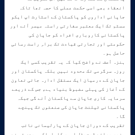
انعقاد بھی اسی حکمت عملی کا حصہ تھا تاکہ
جاپانی اداروں کو پاکستان کے اسٹارٹ اپ ایکو
سسٹم تک ایک معتبر سفارتی راستہ میسر آئے اور
پاکستانی کاروباری افراد کو جاپان کی
حکومتی اور تجارتی قیادت تک براہِ راست رسائی
حاصل ہو۔
ہنزہ آصف نے واضح کیا کہ یہ تقریب کسی ایک
روزہ سرگرمی تک محدود نہیں بلکہ پاکستان اور
جاپان کے درمیان ایک مستقل ادارہ جاتی تعاون
کے آغاز کی پہلی مضبوط بنیاد ہے، جس کے ذریعے
سرمایہ کاری جاپان سے پاکستان آئے گی جبکہ
پاکستانی ٹیلنٹ جاپان کی صنعتوں تک پہنچے
گا۔
تقریب کے دوران جاپان کے پارلیمانی نائب
وزیر برائے ڈیجیٹل امور کاواساکی ہیدی تو نے