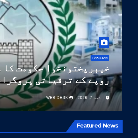
PAKISTAN
پاکستان نے ٹیکسٹائل صنعت ک
14 اعلیٰ معیار کی اقسام تیار کر لیں
اگست 5, 2026
WEB DESK
Featured News