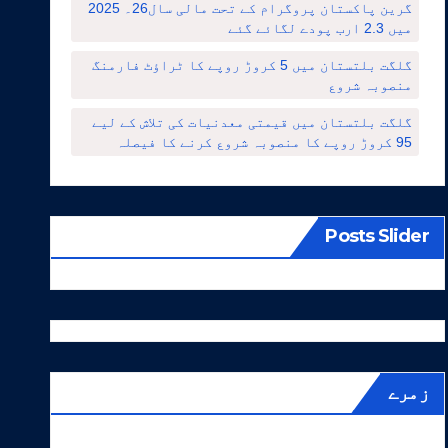
گرین پاکستان پروگرام کے تحت مالی سال26۔ 2025
میں 2.3 ارب پودے لگائے گئے
گلگت بلتستان میں 5 کروڑ روپے کا ٹراؤٹ فارمنگ
منصوبہ شروع
گلگت بلتستان میں قیمتی معدنیات کی تلاش کے لیے
95 کروڑ روپے کا منصوبہ شروع کرنے کا فیصلہ
Posts Slider
زمرے