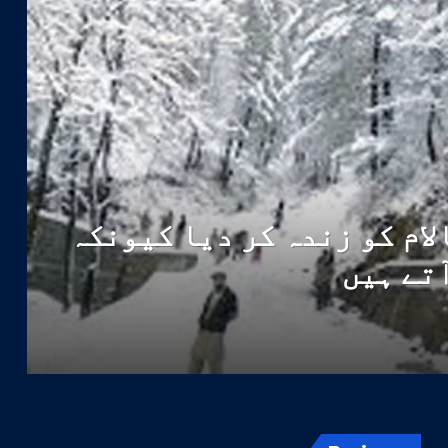
لام کو زندہ کر دیا کیونکہ
آتے ہیں