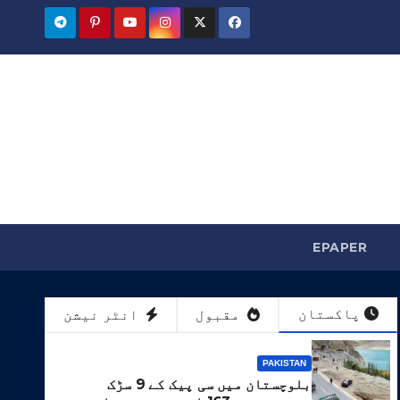
EPAPER
پاکستان
مقبول
انٹر نیشن
PAKISTAN
بلوچستان میں سی پیک کے 9 سڑک