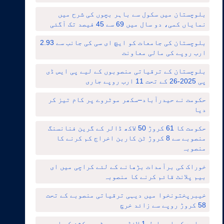
بلوچستان میں سکول سے باہر بچوں کی شرح میں
نمایاں کمی، دو سال میں 69 سے 45 فیصد تک آگئی
بلوچستان کی جامعات کو ایچ ای سی کی جانب سے 2.93
ارب روپے کی مالی معاونت
بلوچستان کے ترقیاتی منصوبوں کے لیے پی ایس ڈی
پی 2025-26 کے تحت 11 ارب روپے جاری
حکومت نے حیدرآباد–سکھر موٹروے پر کام تیز کر
دیا
حکومت کا 61 کروڑ 50 لاکھ ڈالر کے گرین فنانسنگ
منصوبے سے 8 کروڑ ٹن کاربن اخراج کم کرنے کا
منصوبہ
خوراک کی برآمدات بڑھانے کے لئے کراچی میں ای
بیم پلانٹ قائم کرنے کا منصوبہ
خیبرپختونخوا میں دیہی ترقیاتی منصوبے کے تحت
58 کروڑ روپے سے زائد خرچ
ریلوے کے ایم ایل-1 لانڈھی–روہڑی سیکشن کی اپ