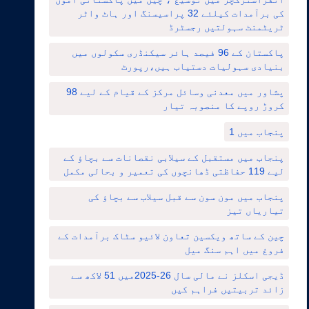
کی برآمدات کیلئے 32 پراسیسنگ اور ہاٹ واٹر
ٹریٹمنٹ سہولتیں رجسٹرڈ
پاکستان کے 96 فیصد ہائر سیکنڈری سکولوں میں
بنیادی سہولیات دستیاب ہیں،رپورٹ
پشاور میں معدنی وسائل مرکز کے قیام کے لیے 98
کروڑ روپے کا منصوبہ تیار
پنجاب میں 1
پنجاب میں مستقبل کے سیلابی نقصانات سے بچاؤ کے
لیے 119 حفاظتی ڈھانچوں کی تعمیر و بحالی مکمل
پنجاب میں مون سون سے قبل سیلاب سے بچاؤ کی
تیاریاں تیز
چین کے ساتھ ویکسین تعاون لائیو سٹاک برآمدات کے
فروغ میں اہم سنگ میل
ڈیجی اسکلز نے مالی سال 26-2025میں 51 لاکھ سے
زائد تربیتیں فراہم کیں