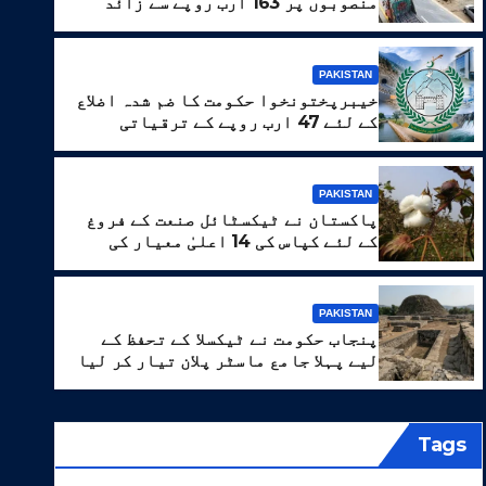
منصوبوں پر 163 ارب روپے سے زائد
خرچ
PAKISTAN
خیبرپختونخوا حکومت کا ضم شدہ اضلاع
کے لئے 47 ارب روپے کے ترقیاتی
پروگرام کا منصوبہ
PAKISTAN
PAKI
پاکستان نے ٹیکسٹائل صنعت کے فروغ
کے لئے کپاس کی 14 اعلیٰ معیار کی
اقسام تیار کر لیں
پے کے ترقیاتی پروگرام کا منصو
PAKISTAN
پنجاب حکومت نے ٹیکسلا کے تحفظ کے
 7, 2026
WEB DESK
لیے پہلا جامع ماسٹر پلان تیار کر لیا
Tags