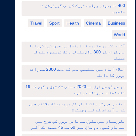
400 کلومیٹر ریلوے ٹریک کی اپ گریڈیشن کا
منصوبہ
Travel
Sport
Health
Cinema
Business
World
آزاد کشمیر حکومت کا ابتدائی بچپن کی نشوونما
پروگرام کو 300 مڈل سکولوں تک توسیع دینے کا
فیصلہ
اسلام آباد میں تعلیمی مہم کے تحت 2300 سے زائد
بچوں کا داخلہ
او جی ڈی سی ایل نے 2023 سے اب تک تیل و گیس کے 19
نئے ذخائر دریافت کر لیے
ایک سو چوہتر پاکستانی فش پروسیسنگ پلانٹس چین
کو برآمدات کے لیے رجسٹرڈ
بلوچستان میں سکول سے باہر بچوں کی شرح میں
نمایاں کمی، دو سال میں 69 سے 45 فیصد تک آگئی