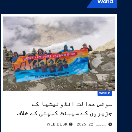
World
WORLD
سوئس عدالت انڈونیشیا کے
جزیروں کے سیمنٹ کمپنی کے خلاف
آب و ہوا کیس کی سماعت کرے گی۔
دسمبر 22, 2025
WEB DESK