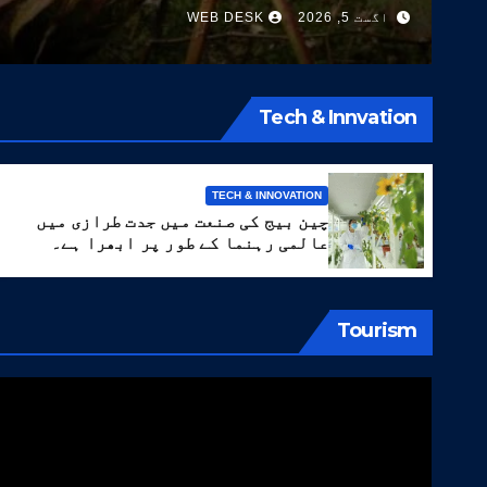
اگست 5, 2026
WEB DESK
کی اقسام تیار کر لیں
Tech & Innvation
TECH & INNOVATION
چین بیج کی صنعت میں جدت طرازی میں
عالمی رہنما کے طور پر ابھرا ہے۔
Tourism