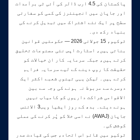
پاکستان کی 4.5 ارب ڈالر کی آئی ٹی برآمدات
اور جاپان میں انجینئرز کی کمی کو سفارتی
سطح پر ایک نئے اشتراک میں تبدیل کرنے کی
بنیاد رکھ دی۔
ٹوکیو، 15 جولائی 2026 — حکومتیں قوانین
بناتی ہیں، اسٹارٹ اپس نئی مصنوعات تخلیق
کرتے ہیں، جبکہ سرمایہ کار ان خیالات کو
حقیقت کا روپ دینے کے لیے سرمایہ فراہم
کرتے ہیں۔ لیکن یہی تینوں شعبے اکثر ایک
دوسرے سے مربوط نہ ہونے کی وجہ سے بین
الاقوامی شراکت داریوں کو کامیاب نہیں
ہونے دیتے۔ بدھ کے روز ایشیا ویب3 الائنس
جاپان (AWAJ) نے اسی خلا کو پُر کرنے کی عملی
کوشش کی۔
ٹوکیو میں قائم اس اتحاد، جس کی قیادت صدر