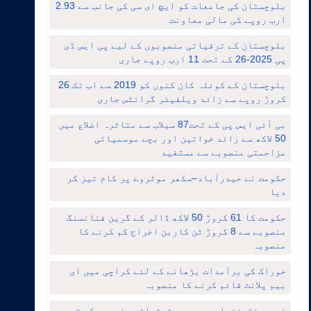
بلوچستان کی جامعات کو ایچ ای سی کی جانب سے 2.93
ارب روپے کی مالی معاونت
بلوچستان کے ترقیاتی منصوبوں کے لیے پی ایس ڈی
پی 2025-26 کے تحت 11 ارب روپے جاری
بلوچستان کے کوئلہ کان کنوں کو 2019 سے اب تک 26
کروڑ روپے سے زائد ویلفیئر گرانٹس جاری
بی آئی ایس پی کے تحت87 سیلاب سے متاثرہ اضلاع میں
50 لاکھ سے زائد خواتین اور بچے موسمیاتی
مزاحمتی منصوبے سے مستفید
حکومت نے حیدرآباد–سکھر موٹروے پر کام تیز کر
دیا
حکومت کا 61 کروڑ 50 لاکھ ڈالر کے گرین فنانسنگ
منصوبے سے 8 کروڑ ٹن کاربن اخراج کم کرنے کا
منصوبہ
خوراک کی برآمدات بڑھانے کے لئے کراچی میں ای
بیم پلانٹ قائم کرنے کا منصوبہ
خیبرپختونخوا میں دیہی ترقیاتی منصوبے کے تحت