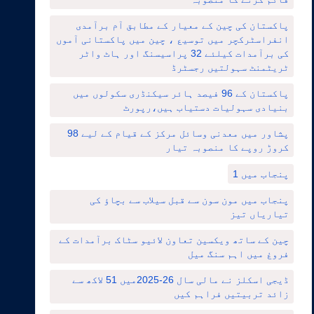
پاکستان کی چین کے معیار کے مطابق آم برآمدی
انفراسٹرکچر میں توسیع ، چین میں پاکستانی آموں
کی برآمدات کیلئے 32 پراسیسنگ اور ہاٹ واٹر
ٹریٹمنٹ سہولتیں رجسٹرڈ
پاکستان کے 96 فیصد ہائر سیکنڈری سکولوں میں
بنیادی سہولیات دستیاب ہیں،رپورٹ
پشاور میں معدنی وسائل مرکز کے قیام کے لیے 98
کروڑ روپے کا منصوبہ تیار
پنجاب میں 1
پنجاب میں مون سون سے قبل سیلاب سے بچاؤ کی
تیاریاں تیز
چین کے ساتھ ویکسین تعاون لائیو سٹاک برآمدات کے
فروغ میں اہم سنگ میل
ڈیجی اسکلز نے مالی سال 26-2025میں 51 لاکھ سے
زائد تربیتیں فراہم کیں