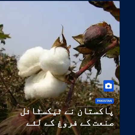
PAKISTAN
پاکستان نے ٹیکسٹائل
صنعت کے فروغ کے لئے
کپاس کی 14 اعلیٰ معیار