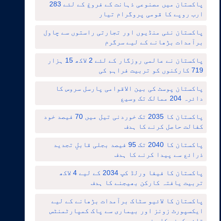
پاکستان میں مصنوعی ذہانت کے فروغ کے لئے 283
ارب روپے کا قومی پروگرام تیار
پاکستان نئی منڈیوں اور تجارتی راستوں سے چاول
برآمدات بڑھانے کے لیے سرگرم
پاکستان نے عالمی روزگار کے لئے 2 لاکھ 15 ہزار
719 کارکنوں کو تربیت فراہم کی
پاکستان پوسٹ کی بین الاقوامی پارسل سروس کا
دائرہ 204 ممالک تک وسیع
پاکستان کا 2035 تک خوردنی تیل میں 70 فیصد خود
کفالت حاصل کرنے کا ہدف
پاکستان کا 2040 تک 95 فیصد بجلی قابلِ تجدید
ذرائع سے پیدا کرنے کا ہدف
پاکستان کا فیفا ورلڈ کپ 2034 کے لیے 4 لاکھ
تربیت یافتہ کارکن بھیجنے کا ہدف
پاکستان کا لائیو سٹاک برآمدات بڑھانے کے لیے
ایکسپورٹ زونز اور بیماری سے پاک کمپارٹمنٹس
قائم کرنے کا منصوبہ