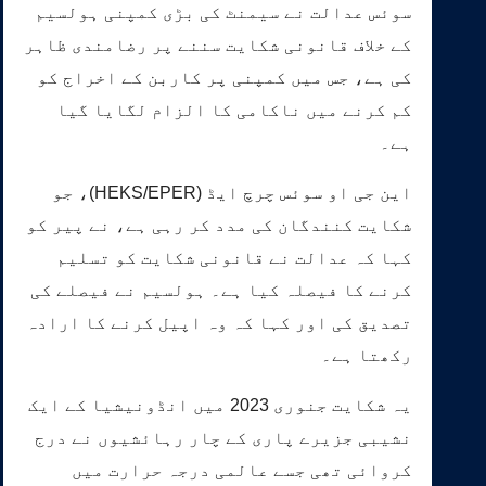
سوئس عدالت نے سیمنٹ کی بڑی کمپنی ہولسیم
کے خلاف قانونی شکایت سننے پر رضامندی ظاہر
کی ہے، جس میں کمپنی پر کاربن کے اخراج کو
کم کرنے میں ناکامی کا الزام لگایا گیا
ہے۔
این جی او سوئس چرچ ایڈ (HEKS/EPER)، جو
شکایت کنندگان کی مدد کر رہی ہے، نے پیر کو
کہا کہ عدالت نے قانونی شکایت کو تسلیم
کرنے کا فیصلہ کیا ہے۔ ہولسیم نے فیصلے کی
تصدیق کی اور کہا کہ وہ اپیل کرنے کا ارادہ
رکھتا ہے۔
یہ شکایت جنوری 2023 میں انڈونیشیا کے ایک
نشیبی جزیرے پاری کے چار رہائشیوں نے درج
کروائی تھی جسے عالمی درجہ حرارت میں