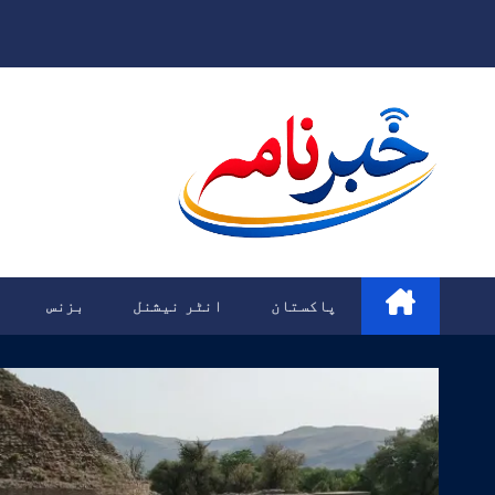
Ski
t
conten
پاکستان
انٹر نیشنل
بزنس