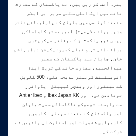
ہنزہ آصف کر رہی ہیں، نے پاکستان کے سفارت
خانے میں ایک اعلیٰ سطحی سربراہی اجلاس
منعقد کیا جس میں جاپان کے پارلیمانی نائب
وزیر برائے ڈیجیٹل امور مسٹر کاواساکی
ہیدی تو، پاکستان کے وفاقی سیکریٹری
برائے آئی ٹی و ٹیلی کمیونیکیشن زرار ہاشم
خان، جاپان میں پاکستان کے سفیر
عبدالحمید، سفارت خانے کی ٹریڈ اینڈ
انویسٹمنٹ کونسلر مدیحہ علی، 500 گلوبل
کے مینٹور اور وینچر کیپیٹل ایڈوائزر
جوناتھن ٹی، اور Ibex Japan KK و Antler Ibex
سے وابستہ توموکو تاکاساکی سمیت جاپان
اور پاکستان کے متعدد سرمایہ کاروں،
کاروباری شخصیات اور اسٹارٹ اپ بانیوں نے
شرکت کی۔