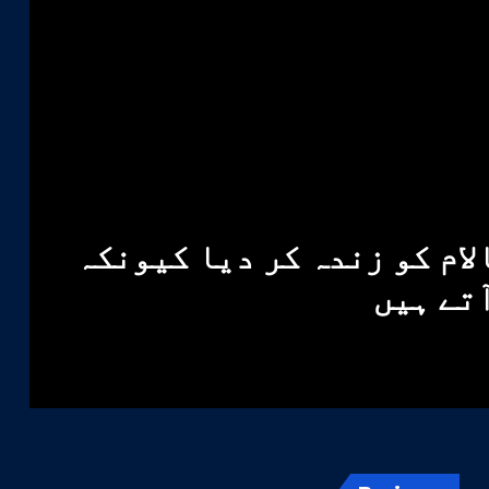
لام کو زندہ کر دیا کیونکہ
آتے ہیں