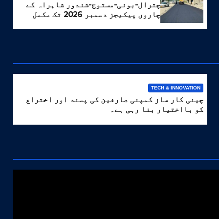
چترال-بونی-مستوج-شندور شاہراہ کے
چاروں پیکیجز دسمبر 2026 تک مکمل
کرنے کا ہدف مقرر
TECH & INNOVATION
چینی کار ساز کمپنی صارفین کی پسند اور اختراع
کو بااختیار بنا رہی ہے۔