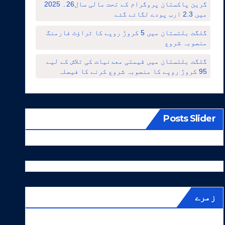
گرین پاکستان پروگرام کے تحت مالی سال26۔ 2025
میں 2.3 ارب پودے لگائے گئے
گلگت بلتستان میں 5 کروڑ روپے کا ٹراؤٹ فارمنگ
منصوبہ شروع
گلگت بلتستان میں قیمتی معدنیات کی تلاش کے لیے
95 کروڑ روپے کا منصوبہ شروع کرنے کا فیصلہ
Posts Slider
زمرے