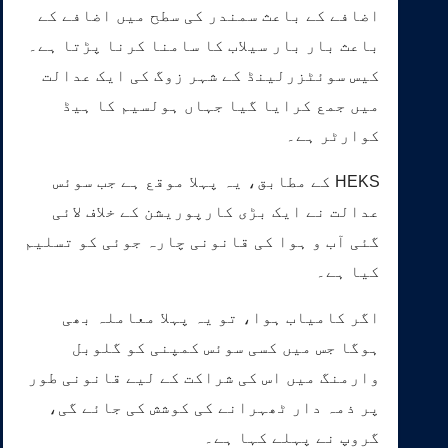
اضافے کے باعث سمندر کی سطح میں اضافے کے
باعث بار بار سیلاب کا سامنا کرنا پڑتا ہے۔
کیس سوئٹزرلینڈ کے شہر زوگ کی ایک عدالت
میں جمع کرایا گیا جہاں ہولسیم کا ہیڈ
کوارٹر ہے۔
HEKS کے مطابق، یہ پہلا موقع ہے جب سوئس
عدالت نے ایک بڑی کارپوریشن کے خلاف لائی
گئی آب و ہوا کی قانونی چارہ جوئی کو تسلیم
کیا ہے۔
اگر کامیاب ہوا، تو یہ پہلا معاملہ بھی
ہوگا جس میں کسی سوئس کمپنی کو گلوبل
وارمنگ میں اس کی شراکت کے لیے قانونی طور
پر ذمہ دار ٹھہرانے کی کوشش کی جائے گی،
گروپ نے پہلے کہا ہے۔