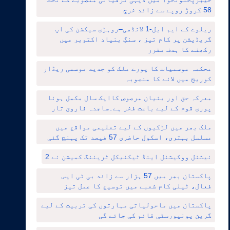
58 کروڑ روپے سے زائد خرچ
ریلوے کے ایم ایل-1 لانڈھی–روہڑی سیکشن کی اپ
گریڈیشن پر کام تیز ، سنگِ بنیاد اکتوبر میں
رکھنے کا ہدف مقرر
محکمہ موسمیات کا پورے ملک کو جدید موسمی ریڈار
کوریج میں لانے کا منصوبہ
معرکہ حق اور بنیان مرصوص کاایک سال مکمل ہونا
پوری قوم کے لیے باعث فخر ہے۔ساجدہ فاروق تار
ملک بھر میں لڑکیوں کے لیے تعلیمی مواقع میں
مسلسل بہتری، اسکول حاضری 57 فیصد تک پہنچ گئی
نیشنل ووکیشنل اینڈ ٹیکنیکل ٹریننگ کمیشن نے 2
پاکستان بھر میں 57 ہزار سے زائد بی ٹی ایس
فعال، ٹیلی کام شعبے میں توسیع کا عمل تیز
پاکستان میں ماحولیاتی مہارتوں کی تربیت کے لیے
گرین یونیورسٹی قائم کی جائے گی