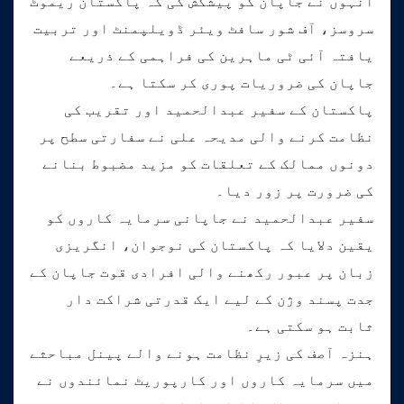
انہوں نے جاپان کو پیشکش کی کہ پاکستان ریموٹ
سروسز، آف شور سافٹ ویئر ڈویلپمنٹ اور تربیت
یافتہ آئی ٹی ماہرین کی فراہمی کے ذریعے
جاپان کی ضروریات پوری کر سکتا ہے۔
پاکستان کے سفیر عبدالحمید اور تقریب کی
نظامت کرنے والی مدیحہ علی نے سفارتی سطح پر
دونوں ممالک کے تعلقات کو مزید مضبوط بنانے
کی ضرورت پر زور دیا۔
سفیر عبدالحمید نے جاپانی سرمایہ کاروں کو
یقین دلایا کہ پاکستان کی نوجوان، انگریزی
زبان پر عبور رکھنے والی افرادی قوت جاپان کے
جدت پسند وژن کے لیے ایک قدرتی شراکت دار
ثابت ہو سکتی ہے۔
ہنزہ آصف کی زیرِ نظامت ہونے والے پینل مباحثے
میں سرمایہ کاروں اور کارپوریٹ نمائندوں نے