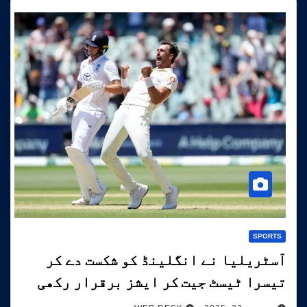
SPORTS
آسٹریلیا نے انگلینڈ کو شکست دے کر
تیسرا ٹیسٹ جیت کر ایشز برقرار رکھی