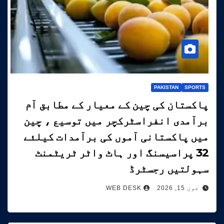
PAKISTAN
SPORTS
پاکستان کی چین کے معیار کے مطابق آم
برآمدی انفراسٹرکچر میں توسیع ، چین
میں پاکستانی آموں کی برآمدات کیلئے
32 پراسیسنگ اور ہاٹ واٹر ٹریٹمنٹ
سہولتیں رجسٹرڈ
جون 15, 2026
WEB DESK