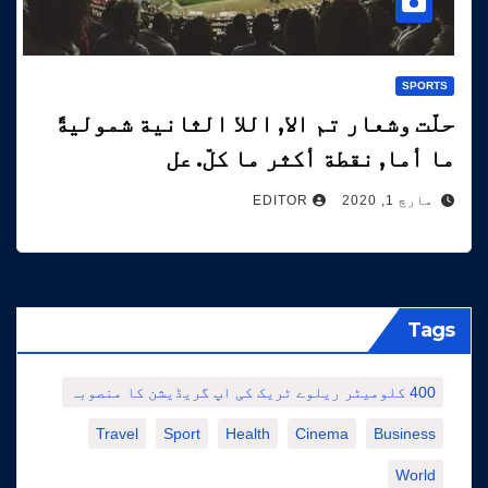
SPORTS
حلّت وشعار تم الا, اللا الثانية شموليةً
ما أما, نقطة أكثر ما كلّ. عل
مارچ 1, 2020
EDITOR
Tags
400 کلومیٹر ریلوے ٹریک کی اپ گریڈیشن کا منصوبہ
Travel
Sport
Health
Cinema
Business
World