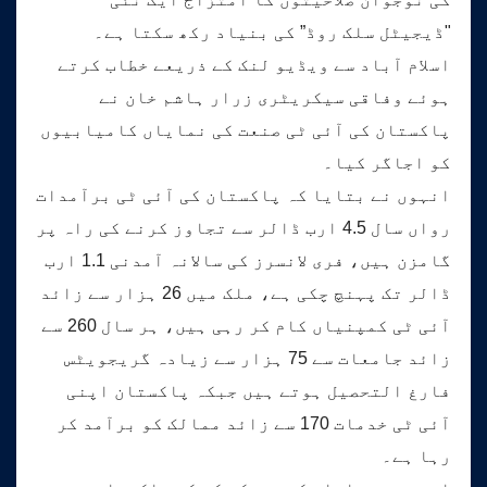
"ڈیجیٹل سلک روڈ” کی بنیاد رکھ سکتا ہے۔
اسلام آباد سے ویڈیو لنک کے ذریعے خطاب کرتے
ہوئے وفاقی سیکریٹری زرار ہاشم خان نے
پاکستان کی آئی ٹی صنعت کی نمایاں کامیابیوں
کو اجاگر کیا۔
انہوں نے بتایا کہ پاکستان کی آئی ٹی برآمدات
رواں سال 4.5 ارب ڈالر سے تجاوز کرنے کی راہ پر
گامزن ہیں، فری لانسرز کی سالانہ آمدنی 1.1 ارب
ڈالر تک پہنچ چکی ہے، ملک میں 26 ہزار سے زائد
آئی ٹی کمپنیاں کام کر رہی ہیں، ہر سال 260 سے
زائد جامعات سے 75 ہزار سے زیادہ گریجویٹس
فارغ التحصیل ہوتے ہیں جبکہ پاکستان اپنی
آئی ٹی خدمات 170 سے زائد ممالک کو برآمد کر
رہا ہے۔