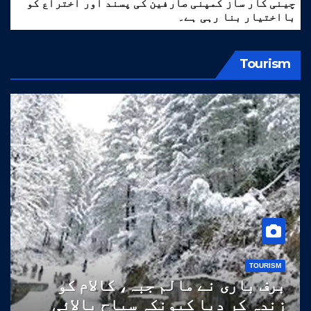
چینی کار ساز کمپنی صارفین کی پسند اور اختراع کو
بااختیار بنا رہی ہے۔
Tourism
TOURISM
برف باری نے مالم جبہ، کالام کو
زندہ کر دیا کیونکہ سیاح بالائی