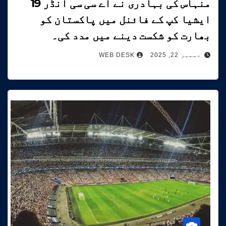
منہاس کی بہادری نے اے سی سی انڈر 19
ایشیا کپ کے فائنل میں پاکستان کو
بھارت کو شکست دینے میں مدد کی۔
دسمبر 22, 2025
WEB DESK