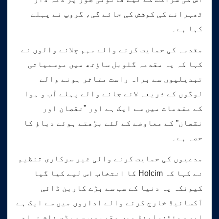
ٹھہرانے کی کوشش کی جائے گی، گروپ نے پہلے
کہا ہے۔
مقدمہ کی حمایت کرنے والے مہم چلانے والوں نے
کہا کہ یہ مقدمہ گلوبل ساؤتھ میں موسمیاتی
تبدیلیوں سے براہ راست متاثر ہونے والے
لوگوں کے ذریعہ لائے جانے والے پہلے آب و ہوا
کے مقدمات میں سے ایک ہے اور "نقصان اور
نقصان” کے معاوضے کے لئے بڑھتے ہوئے دباؤ کا
حصہ ہے۔
مدعیوں کی حمایت کرنے والی غیر سرکاری تنظیم
نے کہا کہ Holcim کا انتخاب اس لیے کیا گیا
کیونکہ یہ دنیا کے سب سے بڑے کاربن ڈائی
آکسائیڈ خارج کرنے والے اداروں میں سے ایک ہے
اور سوئٹزرلینڈ میں مقیم سب سے بڑی نام نہاد