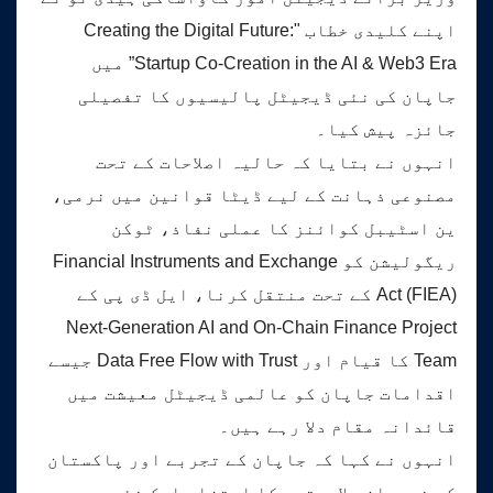
اپنے کلیدی خطاب "Creating the Digital Future:
Startup Co-Creation in the AI & Web3 Era” میں
جاپان کی نئی ڈیجیٹل پالیسیوں کا تفصیلی
جائزہ پیش کیا۔
انہوں نے بتایا کہ حالیہ اصلاحات کے تحت
مصنوعی ذہانت کے لیے ڈیٹا قوانین میں نرمی،
ین اسٹیبل کوائنز کا عملی نفاذ، ٹوکن
ریگولیشن کو Financial Instruments and Exchange
Act (FIEA) کے تحت منتقل کرنا، ایل ڈی پی کے
Next-Generation AI and On-Chain Finance Project
Team کا قیام اور Data Free Flow with Trust جیسے
اقدامات جاپان کو عالمی ڈیجیٹل معیشت میں
قائدانہ مقام دلا رہے ہیں۔
انہوں نے کہا کہ جاپان کے تجربے اور پاکستان
کی نوجوان صلاحیتوں کا امتزاج ایک نئی