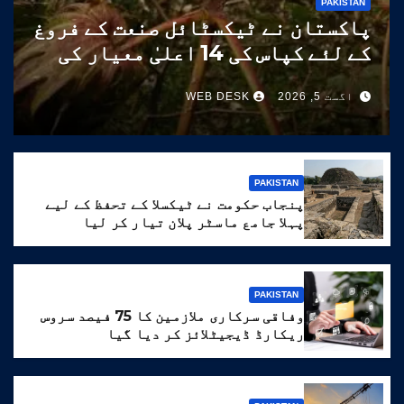
PAKISTAN
پاکستان نے ٹیکسٹائل صنعت کے فروغ
کے لئے کپاس کی 14 اعلیٰ معیار کی
اقسام تیار کر لیں
اگست 5, 2026
WEB DESK
PAKISTAN
پنجاب حکومت نے ٹیکسلا کے تحفظ کے لیے
پہلا جامع ماسٹر پلان تیار کر لیا
PAKISTAN
وفاقی سرکاری ملازمین کا 75 فیصد سروس
ریکارڈ ڈیجیٹلائز کر دیا گیا