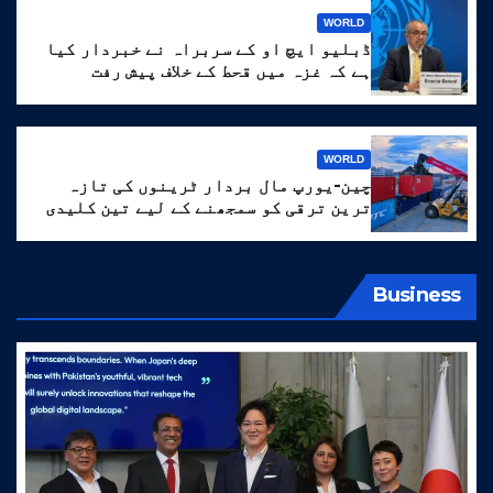
WORLD
ڈبلیو ایچ او کے سربراہ نے خبردار کیا
ہے کہ غزہ میں قحط کے خلاف پیش رفت
‘انتہائی نازک’ ہے۔
WORLD
چین-یورپ مال بردار ٹرینوں کی تازہ
ترین ترقی کو سمجھنے کے لیے تین کلیدی
الفاظ
Business