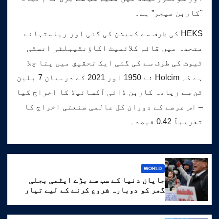
"کاربن میجر” ہے۔
HEKS کی طرف سے کمیشن کی گئی اور ریاستہائے
متحدہ میں قائم کلائمیٹ اکاؤنٹیبلٹی انسٹی
ٹیوٹ کی طرف سے کی گئی ایک تحقیق میں پتا چلا
ہے کہ Holcim نے 1950 اور 2021 کے درمیان 7 بلین
ٹن سے زیادہ کاربن ڈائی آکسائیڈ کا اخراج کیا
– اس عرصے کے دوران کل عالمی صنعتی اخراج کا
تقریباً 0.42 فیصد۔
WORLD
جاپان دنیا کے سب سے بڑے ایٹمی بجلی
گھر کو دوبارہ شروع کرنے کے لیے تیار
ہے۔