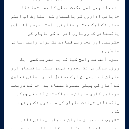
انعقاد بھی اسی حکمت عملی کا حصہ تھا تاکہ
جاپانی اداروں کو پاکستان کے اسٹارٹ اپ ایکو
سسٹم تک ایک معتبر سفارتی راستہ میسر آئے اور
پاکستانی کاروباری افراد کو جاپان کی
حکومتی اور تجارتی قیادت تک براہِ راست رسائی
حاصل ہو۔
ہنزہ آصف نے واضح کیا کہ یہ تقریب کسی ایک
روزہ سرگرمی تک محدود نہیں بلکہ پاکستان اور
جاپان کے درمیان ایک مستقل ادارہ جاتی تعاون
کے آغاز کی پہلی مضبوط بنیاد ہے، جس کے ذریعے
سرمایہ کاری جاپان سے پاکستان آئے گی جبکہ
پاکستانی ٹیلنٹ جاپان کی صنعتوں تک پہنچے
گا۔
تقریب کے دوران جاپان کے پارلیمانی نائب
وزیر برائے ڈیجیٹل امور کاواساکی ہیدی تو نے