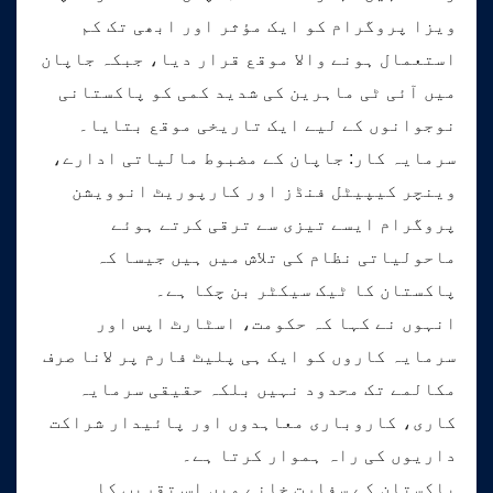
ویزا پروگرام کو ایک مؤثر اور ابھی تک کم
استعمال ہونے والا موقع قرار دیا، جبکہ جاپان
میں آئی ٹی ماہرین کی شدید کمی کو پاکستانی
نوجوانوں کے لیے ایک تاریخی موقع بتایا۔
سرمایہ کار: جاپان کے مضبوط مالیاتی ادارے،
وینچر کیپیٹل فنڈز اور کارپوریٹ انوویشن
پروگرام ایسے تیزی سے ترقی کرتے ہوئے
ماحولیاتی نظام کی تلاش میں ہیں جیسا کہ
پاکستان کا ٹیک سیکٹر بن چکا ہے۔
انہوں نے کہا کہ حکومت، اسٹارٹ اپس اور
سرمایہ کاروں کو ایک ہی پلیٹ فارم پر لانا صرف
مکالمے تک محدود نہیں بلکہ حقیقی سرمایہ
کاری، کاروباری معاہدوں اور پائیدار شراکت
داریوں کی راہ ہموار کرتا ہے۔
پاکستان کے سفارت خانے میں اس تقریب کا