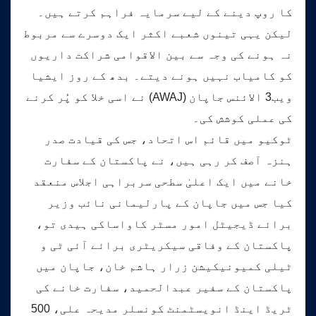
کا روپ دینے کے لیے سرمایہ فراہم کرتے ہیں۔
لیکن یہی تینوں شعبے اکثر ایک دوسرے سے مربوط
نہ ہونے کی وجہ سے بین الاقوامی شراکت داریوں
کو کامیاب نہیں ہونے دیتے۔ بدھ کے روز ایشیا
ویب3 الائنس جاپان (AWAJ) نے اسی خلا کو پُر کرنے
کی عملی کوشش کی۔
ٹوکیو میں قائم اس اتحاد، جس کی قیادت صدر
ہنزہ آصف کر رہی ہیں، نے پاکستان کے سفارت
خانے میں ایک اعلیٰ سطحی سربراہی اجلاس منعقد
کیا جس میں جاپان کے پارلیمانی نائب وزیر
برائے ڈیجیٹل امور مسٹر کاواساکی ہیدی تو،
پاکستان کے وفاقی سیکریٹری برائے آئی ٹی و
ٹیلی کمیونیکیشن زرار ہاشم خان، جاپان میں
پاکستان کے سفیر عبدالحمید، سفارت خانے کی
ٹریڈ اینڈ انویسٹمنٹ کونسلر مدیحہ علی، 500