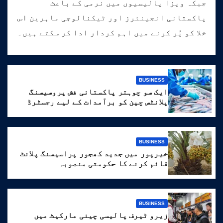
جبکہ ویزا پالیسیوں میں نرمی کے باعث
پاکستانی انجینئرز اور ٹیکنالوجی ماہرین اس
خلا کو پُر کرنے میں اہم کردار ادا کر سکتے ہیں۔
BUSINESS
ایک سو چوہتر پاکستانی فش پروسیسنگ
پلانٹس چین کو برآمدات کے لیے رجسٹرڈ
BUSINESS
خیرپور میں جدید کھجور پراسیسنگ پلانٹ
قائم کرنے کا حکومتی منصوبہ
BUSINESS
زیرو ٹیرف پالیسی چینی مارکیٹ میں