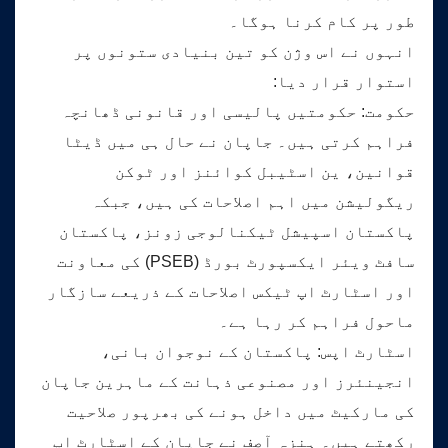
طور پر کام کرنا ہوگا۔
انہوں نے اس وژن کو تین بنیادی ستونوں پر
استوار قرار دیا:
حکومت: حکومتیں پالیسی اور قانونی ڈھانچہ
فراہم کرتی ہیں۔ جاپان نے حال ہی میں ڈیٹا
قوانین، ین اسٹیبل کوائنز اور ٹوکن
ریگولیشن میں اہم اصلاحات کی ہیں، جبکہ
پاکستان اسپیشل ٹیکنالوجی زونز، پاکستان
سافٹ ویئر ایکسپورٹ بورڈ (PSEB) کی معاونت
اور اسٹارٹ اپ ٹیکس اصلاحات کے ذریعے سازگار
ماحول فراہم کر رہا ہے۔
اسٹارٹ اپس: پاکستان کے نوجوان بانی،
انجینئرز اور مصنوعی ذہانت کے ماہرین جاپان
کی مارکیٹ میں داخل ہونے کی بھرپور صلاحیت
رکھتے ہیں۔ ہنزہ آصف نے جاپان کے اسٹارٹ اپ