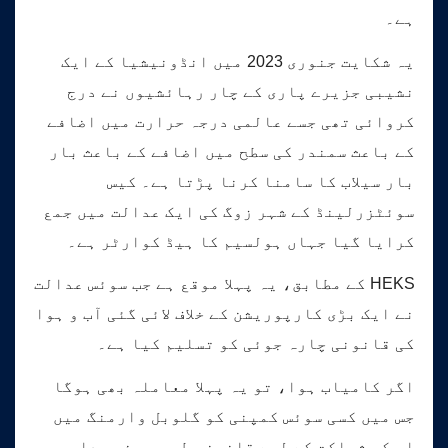
ہے۔
یہ شکایت جنوری 2023 میں انڈونیشیا کے ایک
نشیبی جزیرے پاری کے چار رہائشیوں نے درج
کروائی تھی جسے عالمی درجہ حرارت میں اضافے
کے باعث سمندر کی سطح میں اضافے کے باعث بار
بار سیلاب کا سامنا کرنا پڑتا ہے۔ کیس
سوئٹزرلینڈ کے شہر زوگ کی ایک عدالت میں جمع
کرایا گیا جہاں ہولسیم کا ہیڈ کوارٹر ہے۔
HEKS کے مطابق، یہ پہلا موقع ہے جب سوئس عدالت
نے ایک بڑی کارپوریشن کے خلاف لائی گئی آب و ہوا
کی قانونی چارہ جوئی کو تسلیم کیا ہے۔
اگر کامیاب ہوا، تو یہ پہلا معاملہ بھی ہوگا
جس میں کسی سوئس کمپنی کو گلوبل وارمنگ میں
اس کی شراکت کے لیے قانونی طور پر ذمہ دار