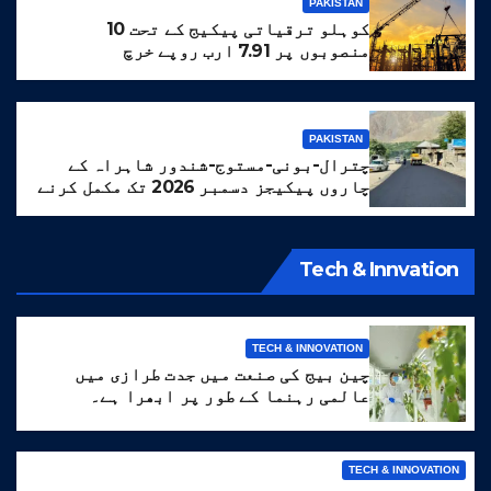
PAKISTAN
کوہلو ترقیاتی پیکیج کے تحت 10
منصوبوں پر 7.91 ارب روپے خرچ
PAKISTAN
چترال-بونی-مستوج-شندور شاہراہ کے
چاروں پیکیجز دسمبر 2026 تک مکمل کرنے
کا ہدف مقرر
Tech & Innvation
TECH & INNOVATION
چین بیج کی صنعت میں جدت طرازی میں
عالمی رہنما کے طور پر ابھرا ہے۔
TECH & INNOVATION