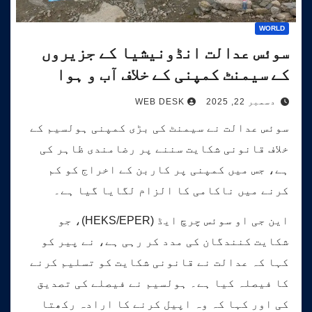
WORLD
سوئس عدالت انڈونیشیا کے جزیروں
کے سیمنٹ کمپنی کے خلاف آب و ہوا
کیس کی سماعت کرے گی۔
دسمبر 22, 2025
WEB DESK
سوئس عدالت نے سیمنٹ کی بڑی کمپنی ہولسیم کے
خلاف قانونی شکایت سننے پر رضامندی ظاہر کی
ہے، جس میں کمپنی پر کاربن کے اخراج کو کم
کرنے میں ناکامی کا الزام لگایا گیا ہے۔
این جی او سوئس چرچ ایڈ (HEKS/EPER)، جو
شکایت کنندگان کی مدد کر رہی ہے، نے پیر کو
کہا کہ عدالت نے قانونی شکایت کو تسلیم کرنے
کا فیصلہ کیا ہے۔ ہولسیم نے فیصلے کی تصدیق
کی اور کہا کہ وہ اپیل کرنے کا ارادہ رکھتا