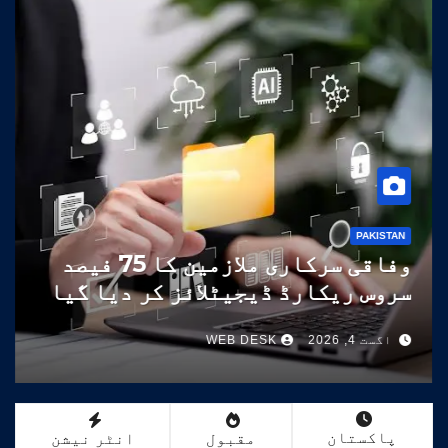
PAKISTAN
وفاقی سرکاری ملازمین کا 75 فیصد
سروس ریکارڈ ڈیجیٹلائز کر دیا گیا
اگست 4, 2026
WEB DESK
پاکستان
مقبول
انٹر نیشن