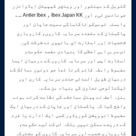
گلوبل کے مینٹور اور وینچر کیپیٹل ایڈوائزر
جوناتھن ٹی، اور Ibex Japan KK و Antler Ibex سے
وابستہ توموکو تاکاساکی سمیت جاپان اور
پاکستان کے متعدد سرمایہ کاروں، کاروباری
شخصیات اور اسٹارٹ اپ بانیوں نے شرکت کی۔
اس سربراہی اجلاس کا بنیادی مقصد حکومت،
اسٹارٹ اپس اور سرمایہ کاروں کے درمیان ایسا
مضبوط رابطہ قائم کرنا تھا جو دونوں ممالک کے
درمیان طویل المدتی جدت، سرمایہ کاری اور
ٹیکنالوجی تعاون کی بنیاد بن سکے۔
ہنزہ آصف نے پینل مباحثے کی نظامت کرتے ہوئے
واضح کیا کہ پاکستان اور جاپان کے درمیان ایک
مضبوط انوویشن کوریڈور کسی ایک ادارے یا فرد
کے ذریعے ممکن نہیں بلکہ اس کے لیے حکومت،
کاروباری شعبے اور سرمایہ کاروں کو مشترکہ