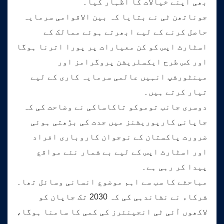
بھی اپنے خیالات کا اظہار کیا۔
جوناتھن ٹی نے بتایا کہ بین الاقوامی سرمایہ
حاصل کرنے کے لیے ابھرتے ہوئے ممالک کے
اسٹارٹ اپس کو کن معیارات پر پورا اترنا ہوگا
اور کس طرح ایکسلریشن پروگرامز اور
مینٹورشپ انہیں عالمی سرمایہ کاری کے لیے
تیار کرتے ہیں۔
دوسری جانب توموکو تاکاساکی نے وضاحت کی کہ
جاپانی کارپوریشنز میں جدت کی بڑھتی ہوئی
ضرورت پاکستان کے نوجوان کاروباری افراد
اور اسٹارٹ اپس کے لیے بے شمار نئے مواقع
پیدا کر رہی ہے۔
مباحثے کا سب سے اہم موضوع انسانی وسائل تھا۔
شرکاء نے نشاندہی کی کہ 2030 تک جاپان کو
لاکھوں آئی ٹی انجینئرز کی کمی کا سامنا ہوگا،