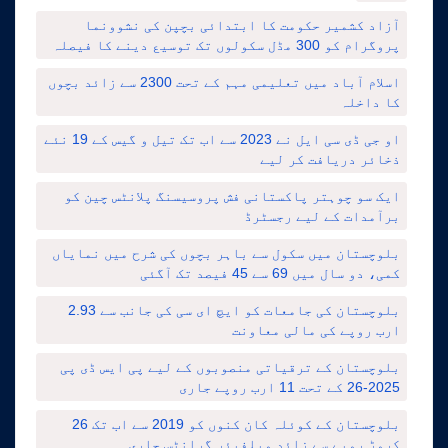
آزاد کشمیر حکومت کا ابتدائی بچپن کی نشوونما
پروگرام کو 300 مڈل سکولوں تک توسیع دینے کا فیصلہ
اسلام آباد میں تعلیمی مہم کے تحت 2300 سے زائد بچوں
کا داخلہ
او جی ڈی سی ایل نے 2023 سے اب تک تیل و گیس کے 19 نئے
ذخائر دریافت کر لیے
ایک سو چوہتر پاکستانی فش پروسیسنگ پلانٹس چین کو
برآمدات کے لیے رجسٹرڈ
بلوچستان میں سکول سے باہر بچوں کی شرح میں نمایاں
کمی، دو سال میں 69 سے 45 فیصد تک آگئی
بلوچستان کی جامعات کو ایچ ای سی کی جانب سے 2.93
ارب روپے کی مالی معاونت
بلوچستان کے ترقیاتی منصوبوں کے لیے پی ایس ڈی پی
2025-26 کے تحت 11 ارب روپے جاری
بلوچستان کے کوئلہ کان کنوں کو 2019 سے اب تک 26
کروڑ روپے سے زائد ویلفیئر گرانٹس جاری