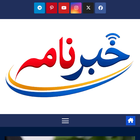
Ski
t
conten