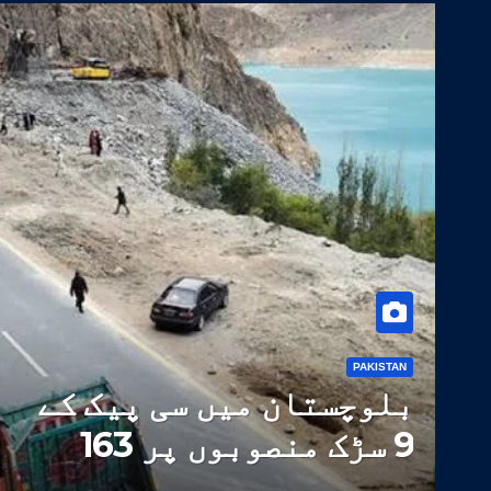
PAKISTAN
بلوچستان میں سی پیک کے
9 سڑک منصوبوں پر 163
ارب روپے سے زائد خرچ