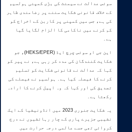
سوئس عدالت نے سیمنٹ کی بڑی کمپنی ہولسیم
کے خلاف قانونی شکایت سننے پر رضامندی ظاہر
کی ہے، جس میں کمپنی پر کاربن کے اخراج کو
کم کرنے میں ناکامی کا الزام لگایا گیا
ہے۔
این جی او سوئس چرچ ایڈ (HEKS/EPER)، جو
شکایت کنندگان کی مدد کر رہی ہے، نے پیر کو
کہا کہ عدالت نے قانونی شکایت کو تسلیم
کرنے کا فیصلہ کیا ہے۔ ہولسیم نے فیصلے کی
تصدیق کی اور کہا کہ وہ اپیل کرنے کا ارادہ
رکھتا ہے۔
یہ شکایت جنوری 2023 میں انڈونیشیا کے ایک
نشیبی جزیرے پاری کے چار رہائشیوں نے درج
کروائی تھی جسے عالمی درجہ حرارت میں