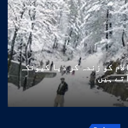
لام کو زندہ کر دیا کیونکہ
آتے ہیں