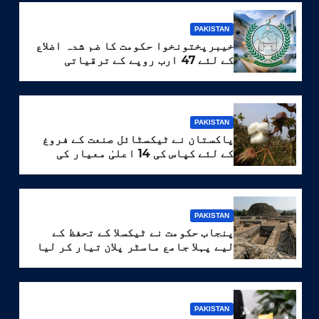
PAKISTAN
خیبرپختونخوا حکومت کا ضم شدہ اضلاع
کے لئے 47 ارب روپے کے ترقیاتی
پروگرام کا منصوبہ
PAKISTAN
پاکستان نے ٹیکسٹائل صنعت کے فروغ
کے لئے کپاس کی 14 اعلیٰ معیار کی
اقسام تیار کر لیں
PAKISTAN
پنجاب حکومت نے ٹیکسلا کے تحفظ کے
لیے پہلا جامع ماسٹر پلان تیار کر لیا
PAKISTAN