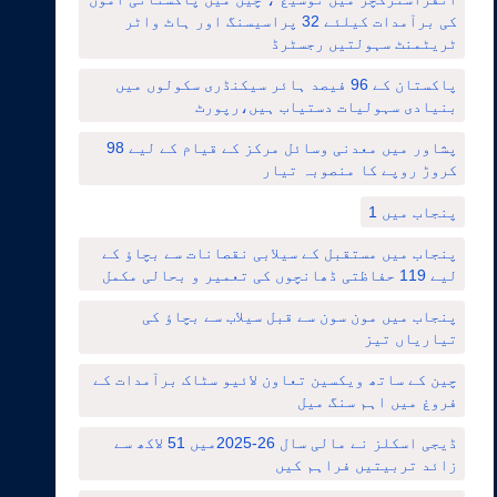
کی برآمدات کیلئے 32 پراسیسنگ اور ہاٹ واٹر
ٹریٹمنٹ سہولتیں رجسٹرڈ
پاکستان کے 96 فیصد ہائر سیکنڈری سکولوں میں
بنیادی سہولیات دستیاب ہیں،رپورٹ
پشاور میں معدنی وسائل مرکز کے قیام کے لیے 98
کروڑ روپے کا منصوبہ تیار
پنجاب میں 1
پنجاب میں مستقبل کے سیلابی نقصانات سے بچاؤ کے
لیے 119 حفاظتی ڈھانچوں کی تعمیر و بحالی مکمل
پنجاب میں مون سون سے قبل سیلاب سے بچاؤ کی
تیاریاں تیز
چین کے ساتھ ویکسین تعاون لائیو سٹاک برآمدات کے
فروغ میں اہم سنگ میل
ڈیجی اسکلز نے مالی سال 26-2025میں 51 لاکھ سے
زائد تربیتیں فراہم کیں