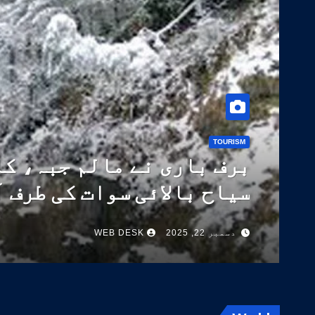
TOURISM
برف باری نے مالم جبہ، کا
سیاح بالائی سوات کی طرف 
دسمبر 22, 2025
WEB DESK