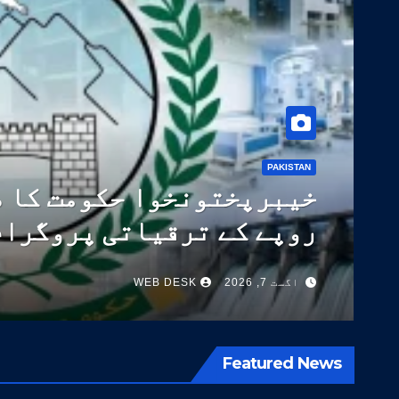
PAKISTAN
پاکستان نے ٹیکسٹائل صنعت ک
14 اعلیٰ معیار کی اقسام تیار کر لیں
اگست 5, 2026
WEB DESK
Featured News