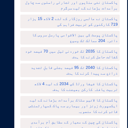
پاکستان نئی منڈیوں اور تجارتی راستوں سے چاول
برآمدات بڑھانے کے لیے سرگرم
پاکستان نے عالمی روزگار کے لئے 2 لاکھ 15 ہزار
719 کارکنوں کو تربیت فراہم کی
پاکستان پوسٹ کی بین الاقوامی پارسل سروس کا
دائرہ 204 ممالک تک وسیع
پاکستان کا 2035 تک خوردنی تیل میں 70 فیصد خود
کفالت حاصل کرنے کا ہدف
پاکستان کا 2040 تک 95 فیصد بجلی قابلِ تجدید
ذرائع سے پیدا کرنے کا ہدف
پاکستان کا فیفا ورلڈ کپ 2034 کے لیے 4 لاکھ
تربیت یافتہ کارکن بھیجنے کا ہدف
پاکستان کا لائیو سٹاک برآمدات بڑھانے کے لیے
ایکسپورٹ زونز اور بیماری سے پاک کمپارٹمنٹس
قائم کرنے کا منصوبہ
پاکستان کی چین کے معیار کے مطابق آم برآمدی
انفراسٹرکچر میں توسیع ، چین میں پاکستانی آموں