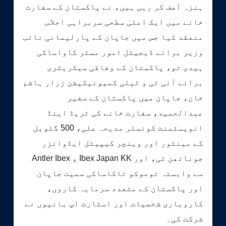
ہنزہ آصف کر رہی ہیں، نے پاکستان کے سفارت
خانے میں ایک اعلیٰ سطحی سربراہی اجلاس
منعقد کیا جس میں جاپان کے پارلیمانی نائب
وزیر برائے ڈیجیٹل امور مسٹر کاواساکی
ہیدی تو، پاکستان کے وفاقی سیکریٹری
برائے آئی ٹی و ٹیلی کمیونیکیشن زرار ہاشم
خان، جاپان میں پاکستان کے سفیر
عبدالحمید، سفارت خانے کی ٹریڈ اینڈ
انویسٹمنٹ کونسلر مدیحہ علی، 500 گلوبل
کے مینٹور اور وینچر کیپیٹل ایڈوائزر
جوناتھن ٹی، اور Ibex Japan KK و Antler Ibex
سے وابستہ توموکو تاکاساکی سمیت جاپان
اور پاکستان کے متعدد سرمایہ کاروں،
کاروباری شخصیات اور اسٹارٹ اپ بانیوں نے
شرکت کی۔