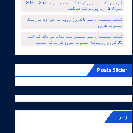
گرین پاکستان پروگرام کے تحت مالی سال26۔ 2025
میں 2.3 ارب پودے لگائے گئے
گلگت بلتستان میں 5 کروڑ روپے کا ٹراؤٹ فارمنگ
منصوبہ شروع
گلگت بلتستان میں قیمتی معدنیات کی تلاش کے لیے
95 کروڑ روپے کا منصوبہ شروع کرنے کا فیصلہ
Posts Slider
زمرے