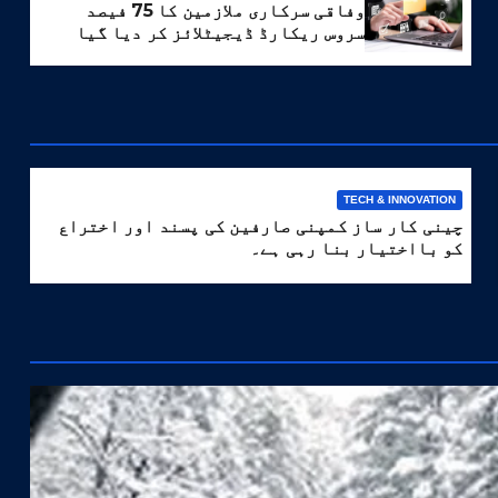
وفاقی سرکاری ملازمین کا 75 فیصد
سروس ریکارڈ ڈیجیٹلائز کر دیا گیا
TECH & INNOVATION
چینی کار ساز کمپنی صارفین کی پسند اور اختراع
کو بااختیار بنا رہی ہے۔