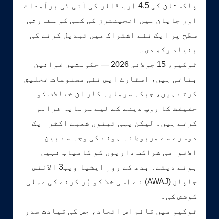
پاکستان کی 4.5 ارب ڈالر کی آئی ٹی برآمدات
اور جاپان میں انجینئرز کی کمی کو سفارتی
سطح پر ایک نئے اشتراک میں تبدیل کرنے کی
بنیاد رکھ دی۔
ٹوکیو، 15 جولائی 2026 — حکومتیں قوانین
بناتی ہیں، اسٹارٹ اپس نئی مصنوعات تخلیق
کرتے ہیں، جبکہ سرمایہ کار ان خیالات کو
حقیقت کا روپ دینے کے لیے سرمایہ فراہم
کرتے ہیں۔ لیکن یہی تینوں شعبے اکثر ایک
دوسرے سے مربوط نہ ہونے کی وجہ سے بین
الاقوامی شراکت داریوں کو کامیاب نہیں
ہونے دیتے۔ بدھ کے روز ایشیا ویب3 الائنس
جاپان (AWAJ) نے اسی خلا کو پُر کرنے کی عملی
کوشش کی۔
ٹوکیو میں قائم اس اتحاد، جس کی قیادت صدر