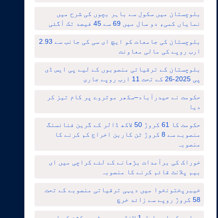
بلوچستان میں سکول سے باہر بچوں کی شرح میں
نمایاں کمی، دو سال میں 69 سے 45 فیصد تک آگئی
بلوچستان کی جامعات کو ایچ ای سی کی جانب سے 2.93
ارب روپے کی مالی معاونت
بلوچستان کے ترقیاتی منصوبوں کے لیے پی ایس ڈی
پی 2025-26 کے تحت 11 ارب روپے جاری
حکومت نے حیدرآباد–سکھر موٹروے پر کام تیز کر
دیا
حکومت کا 61 کروڑ 50 لاکھ ڈالر کے گرین فنانسنگ
منصوبے سے 8 کروڑ ٹن کاربن اخراج کم کرنے کا
منصوبہ
خوراک کی برآمدات بڑھانے کے لئے کراچی میں ای
بیم پلانٹ قائم کرنے کا منصوبہ
خیبرپختونخوا میں دیہی ترقیاتی منصوبے کے تحت
58 کروڑ روپے سے زائد خرچ
ریلوے کے ایم ایل-1 لانڈھی–روہڑی سیکشن کی اپ