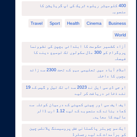
400 کلومیٹر ریلوے ٹریک کی اپ گریڈیشن کا
منصوبہ
Travel
Sport
Health
Cinema
Business
World
آزاد کشمیر حکومت کا ابتدائی بچپن کی نشوونما
پروگرام کو 300 مڈل سکولوں تک توسیع دینے کا
فیصلہ
اسلام آباد میں تعلیمی مہم کے تحت 2300 سے زائد
بچوں کا داخلہ
او جی ڈی سی ایل نے 2023 سے اب تک تیل و گیس کے 19
نئے ذخائر دریافت کر لیے
ایف ایف سی اور چینی کمپنی کے درمیان کوئلہ سے
کھاد بنانے کے منصوبے کے لیے 1.12 ارب ڈالر
مالیت کا معاہدہ
ایک سو چوہتر پاکستانی فش پروسیسنگ پلانٹس چین
کو برآمدات کے لیے رجسٹرڈ