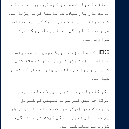
اضافے کے باعث سمندر کی سطح میں اضافے کے
باعث بار بار سیلاب کا سامنا کرنا پڑتا ہے۔
کیس سوئٹزرلینڈ کے شہر زوگ کی ایک عدالت
میں جمع کرایا گیا جہاں ہولسیم کا ہیڈ
کوارٹر ہے۔
HEKS کے مطابق، یہ پہلا موقع ہے جب سوئس
عدالت نے ایک بڑی کارپوریشن کے خلاف لائی
گئی آب و ہوا کی قانونی چارہ جوئی کو تسلیم
کیا ہے۔
اگر کامیاب ہوا، تو یہ پہلا معاملہ بھی
ہوگا جس میں کسی سوئس کمپنی کو گلوبل
وارمنگ میں اس کی شراکت کے لیے قانونی طور
پر ذمہ دار ٹھہرانے کی کوشش کی جائے گی،
گروپ نے پہلے کہا ہے۔