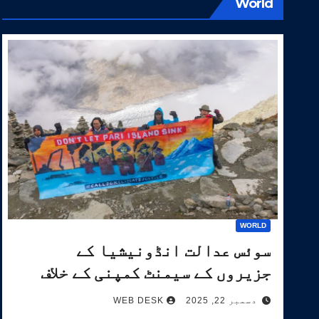
World
WORLD
سوئس عدالت انڈونیشیا کے
جزیروں کے سیمنٹ کمپنی کے خلاف
آب و ہوا کیس کی سماعت کرے گی۔
دسمبر 22, 2025
WEB DESK