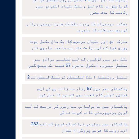
گریڈیشن پر کام تیز ، سنگِ بنیاد اکتوبر میں
رکھنے کا ہدف مقرر
محکمہ موسمیات کا پورے ملک کو جدید موسمی ریڈار
کوریج میں لانے کا منصوبہ
معرکہ حق اور بنیان مرصوص کاایک سال مکمل ہونا
پوری قوم کے لیے باعث فخر ہے۔ساجدہ فاروق تار
ملک بھر میں لڑکیوں کے لیے تعلیمی مواقع میں
مسلسل بہتری، اسکول حاضری 57 فیصد تک پہنچ گئی
نیشنل ووکیشنل اینڈ ٹیکنیکل ٹریننگ کمیشن نے 2
پاکستان بھر میں 57 ہزار سے زائد بی ٹی ایس
فعال، ٹیلی کام شعبے میں توسیع کا عمل تیز
پاکستان میں ماحولیاتی مہارتوں کی تربیت کے لیے
گرین یونیورسٹی قائم کی جائے گی
پاکستان میں مصنوعی ذہانت کے فروغ کے لئے 283
ارب روپے کا قومی پروگرام تیار