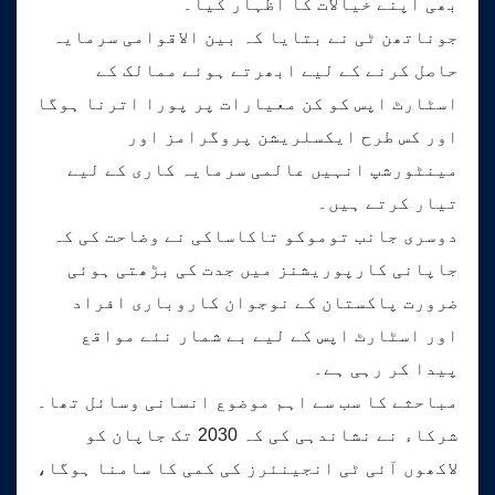
بھی اپنے خیالات کا اظہار کیا۔
جوناتھن ٹی نے بتایا کہ بین الاقوامی سرمایہ
حاصل کرنے کے لیے ابھرتے ہوئے ممالک کے
اسٹارٹ اپس کو کن معیارات پر پورا اترنا ہوگا
اور کس طرح ایکسلریشن پروگرامز اور
مینٹورشپ انہیں عالمی سرمایہ کاری کے لیے
تیار کرتے ہیں۔
دوسری جانب توموکو تاکاساکی نے وضاحت کی کہ
جاپانی کارپوریشنز میں جدت کی بڑھتی ہوئی
ضرورت پاکستان کے نوجوان کاروباری افراد
اور اسٹارٹ اپس کے لیے بے شمار نئے مواقع
پیدا کر رہی ہے۔
مباحثے کا سب سے اہم موضوع انسانی وسائل تھا۔
شرکاء نے نشاندہی کی کہ 2030 تک جاپان کو
لاکھوں آئی ٹی انجینئرز کی کمی کا سامنا ہوگا،