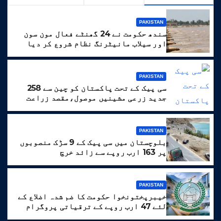
PAKISTAN
سندھ حکومت نے 24 گھنٹے فعال مون سون
اور سیلاب مانیٹرنگ نظام شروع کر دیا
PAKISTAN
سی پیک کے تحت پاکستان کو چین سے 258
جدید زرعی مشینیں موصول،مقصد زراعت
کو جدید خطوط پر فروغ دینا ہے
PAKISTAN
بلوچستان میں سی پیک کے 9 سڑک منصوبوں
پر 163 ارب روپے سے زائد خرچ
PAKISTAN
خیبرپختونخوا حکومت کا ضم شدہ اضلاع کے
لئے 47 ارب روپے کے ترقیاتی پروگرام
کا منصوبہ