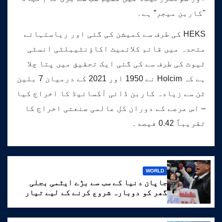
"کاربن میجر” ہے۔
HEKS کی طرف سے کمیشن کی گئی اور ریاستہائے
متحدہ میں قائم کلائمیٹ اکاؤنٹیبلٹی انسٹی
ٹیوٹ کی طرف سے کی گئی ایک تحقیق میں پتا چلا
ہے کہ Holcim نے 1950 اور 2021 کے درمیان 7 بلین
ٹن سے زیادہ کاربن ڈائی آکسائیڈ کا اخراج کیا
– اس عرصے کے دوران کل عالمی صنعتی اخراج کا
تقریباً 0.42 فیصد۔
WORLD
جاپان دنیا کے سب سے بڑے ایٹمی بجلی
گھر کو دوبارہ شروع کرنے کے لیے تیار
ہے۔