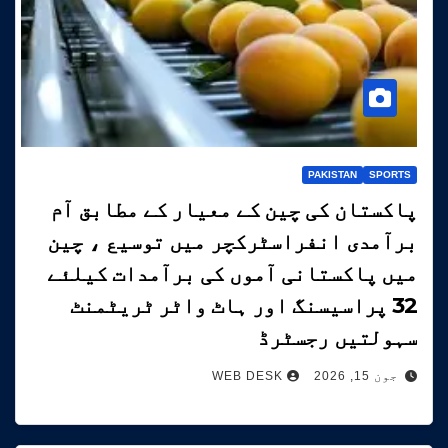
PAKISTAN
SPORTS
پاکستان کی چین کے معیار کے مطابق آم
برآمدی انفراسٹرکچر میں توسیع ، چین
میں پاکستانی آموں کی برآمدات کیلئے
32 پراسیسنگ اور ہاٹ واٹر ٹریٹمنٹ
سہولتیں رجسٹرڈ
جون 15, 2026
WEB DESK