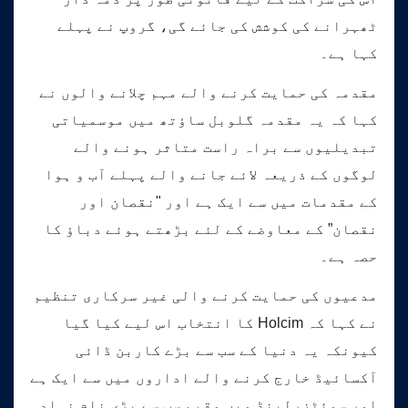
ٹھہرانے کی کوشش کی جائے گی، گروپ نے پہلے
کہا ہے۔
مقدمہ کی حمایت کرنے والے مہم چلانے والوں نے
کہا کہ یہ مقدمہ گلوبل ساؤتھ میں موسمیاتی
تبدیلیوں سے براہ راست متاثر ہونے والے
لوگوں کے ذریعہ لائے جانے والے پہلے آب و ہوا
کے مقدمات میں سے ایک ہے اور "نقصان اور
نقصان” کے معاوضے کے لئے بڑھتے ہوئے دباؤ کا
حصہ ہے۔
مدعیوں کی حمایت کرنے والی غیر سرکاری تنظیم
نے کہا کہ Holcim کا انتخاب اس لیے کیا گیا
کیونکہ یہ دنیا کے سب سے بڑے کاربن ڈائی
آکسائیڈ خارج کرنے والے اداروں میں سے ایک ہے
اور سوئٹزرلینڈ میں مقیم سب سے بڑی نام نہاد