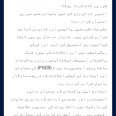
طور پر کام کرنا ہوگا۔
انہوں نے اس وژن کو تین بنیادی ستونوں پر
استوار قرار دیا:
حکومت: حکومتیں پالیسی اور قانونی ڈھانچہ
فراہم کرتی ہیں۔ جاپان نے حال ہی میں ڈیٹا
قوانین، ین اسٹیبل کوائنز اور ٹوکن
ریگولیشن میں اہم اصلاحات کی ہیں، جبکہ
پاکستان اسپیشل ٹیکنالوجی زونز، پاکستان
سافٹ ویئر ایکسپورٹ بورڈ (PSEB) کی معاونت
اور اسٹارٹ اپ ٹیکس اصلاحات کے ذریعے سازگار
ماحول فراہم کر رہا ہے۔
اسٹارٹ اپس: پاکستان کے نوجوان بانی،
انجینئرز اور مصنوعی ذہانت کے ماہرین جاپان
کی مارکیٹ میں داخل ہونے کی بھرپور صلاحیت
رکھتے ہیں۔ ہنزہ آصف نے جاپان کے اسٹارٹ اپ