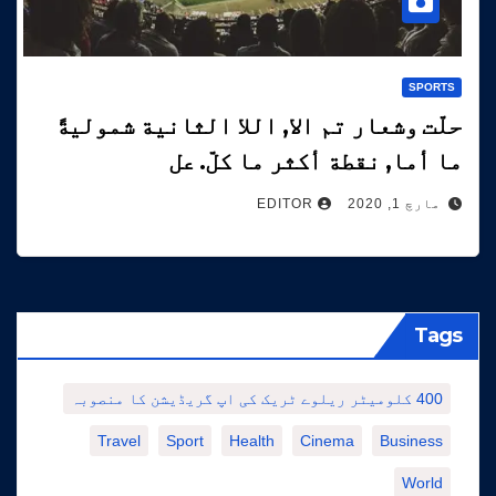
SPORTS
حلّت وشعار تم الا, اللا الثانية شموليةً
ما أما, نقطة أكثر ما كلّ. عل
مارچ 1, 2020
EDITOR
Tags
400 کلومیٹر ریلوے ٹریک کی اپ گریڈیشن کا منصوبہ
Travel
Sport
Health
Cinema
Business
World