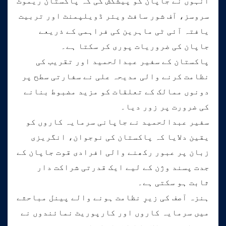
انہوں نے جاپان کو پیشکش کی کہ پاکستان ریموٹ
سروسز، آف شور سافٹ ویئر ڈویلپمنٹ اور تربیت
یافتہ آئی ٹی ماہرین کی فراہمی کے ذریعے
جاپان کی ضروریات پوری کر سکتا ہے۔
پاکستان کے سفیر عبدالحمید اور تقریب کی
نظامت کرنے والی مدیحہ علی نے سفارتی سطح پر
دونوں ممالک کے تعلقات کو مزید مضبوط بنانے
کی ضرورت پر زور دیا۔
سفیر عبدالحمید نے جاپانی سرمایہ کاروں کو
یقین دلایا کہ پاکستان کی نوجوان، انگریزی
زبان پر عبور رکھنے والی افرادی قوت جاپان کے
جدت پسند وژن کے لیے ایک قدرتی شراکت دار
ثابت ہو سکتی ہے۔
ہنزہ آصف کی زیرِ نظامت ہونے والے پینل مباحثے
میں سرمایہ کاروں اور کارپوریٹ نمائندوں نے