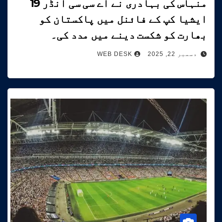
منہاس کی بہادری نے اے سی سی انڈر 19
ایشیا کپ کے فائنل میں پاکستان کو
بھارت کو شکست دینے میں مدد کی۔
دسمبر 22, 2025
WEB DESK