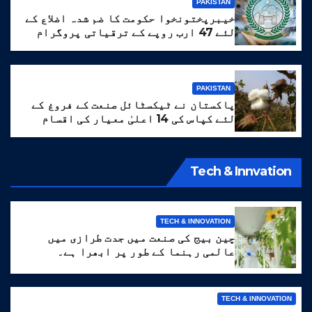
PAKISTAN
خیبرپختونخوا حکومت کا ضم شدہ اضلاع کے
لئے 47 ارب روپے کے ترقیاتی پروگرام
کا منصوبہ
PAKISTAN
پاکستان نے ٹیکسٹائل صنعت کے فروغ کے
لئے کپاس کی 14 اعلیٰ معیار کی اقسام
تیار کر لیں
Tech & Innvation
TECH & INNOVATION
چین بیج کی صنعت میں جدت طرازی میں
عالمی رہنما کے طور پر ابھرا ہے۔
TECH & INNOVATION