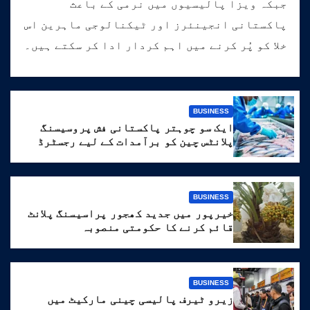
جبکہ ویزا پالیسیوں میں نرمی کے باعث
پاکستانی انجینئرز اور ٹیکنالوجی ماہرین اس
خلا کو پُر کرنے میں اہم کردار ادا کر سکتے ہیں۔
BUSINESS
ایک سو چوہتر پاکستانی فش پروسیسنگ
پلانٹس چین کو برآمدات کے لیے رجسٹرڈ
BUSINESS
خیرپور میں جدید کھجور پراسیسنگ پلانٹ
قائم کرنے کا حکومتی منصوبہ
BUSINESS
زیرو ٹیرف پالیسی چینی مارکیٹ میں