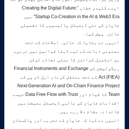
اپنے کلیدی خطاب "Creating the Digital Future:
Startup Co-Creation in the AI & Web3 Era” میں
جاپان کی نئی ڈیجیٹل پالیسیوں کا تفصیلی
جائزہ پیش کیا۔
انہوں نے بتایا کہ حالیہ اصلاحات کے تحت
مصنوعی ذہانت کے لیے ڈیٹا قوانین میں نرمی،
ین اسٹیبل کوائنز کا عملی نفاذ، ٹوکن
ریگولیشن کو Financial Instruments and Exchange
Act (FIEA) کے تحت منتقل کرنا، ایل ڈی پی کے
Next-Generation AI and On-Chain Finance Project
Team کا قیام اور Data Free Flow with Trust جیسے
اقدامات جاپان کو عالمی ڈیجیٹل معیشت میں
قائدانہ مقام دلا رہے ہیں۔
انہوں نے کہا کہ جاپان کے تجربے اور پاکستان
کی نوجوان صلاحیتوں کا امتزاج ایک نئی