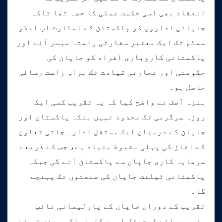
انعقاد بھی اسی حکمت عملی کا حصہ تھا تاکہ
جاپانی اداروں کو پاکستان کے اسٹارٹ اپ ایکو
سسٹم تک ایک معتبر سفارتی راستہ میسر آئے اور
پاکستانی کاروباری افراد کو جاپان کی
حکومتی اور تجارتی قیادت تک براہِ راست رسائی
حاصل ہو۔
ہنزہ آصف نے واضح کیا کہ یہ تقریب کسی ایک
روزہ سرگرمی تک محدود نہیں بلکہ پاکستان اور
جاپان کے درمیان ایک مستقل ادارہ جاتی تعاون
کے آغاز کی پہلی مضبوط بنیاد ہے، جس کے ذریعے
سرمایہ کاری جاپان سے پاکستان آئے گی جبکہ
پاکستانی ٹیلنٹ جاپان کی صنعتوں تک پہنچے
گا۔
تقریب کے دوران جاپان کے پارلیمانی نائب
وزیر برائے ڈیجیٹل امور کاواساکی ہیدی تو نے