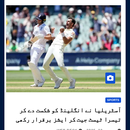
SPORTS
آسٹریلیا نے انگلینڈ کو شکست دے کر
تیسرا ٹیسٹ جیت کر ایشز برقرار رکھی