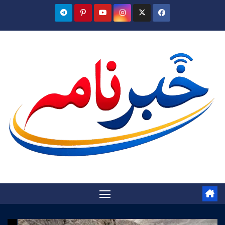
Ski
t
conten