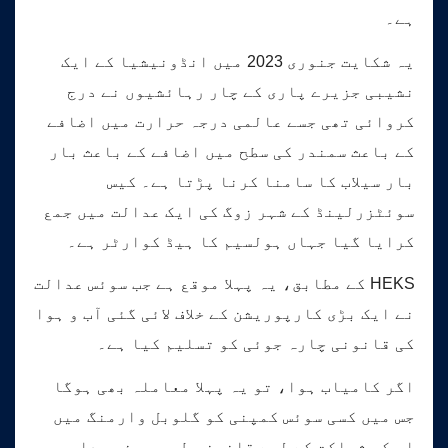
ہے۔
یہ شکایت جنوری 2023 میں انڈونیشیا کے ایک
نشیبی جزیرے پاری کے چار رہائشیوں نے درج
کروائی تھی جسے عالمی درجہ حرارت میں اضافے
کے باعث سمندر کی سطح میں اضافے کے باعث بار
بار سیلاب کا سامنا کرنا پڑتا ہے۔ کیس
سوئٹزرلینڈ کے شہر زوگ کی ایک عدالت میں جمع
کرایا گیا جہاں ہولسیم کا ہیڈ کوارٹر ہے۔
HEKS کے مطابق، یہ پہلا موقع ہے جب سوئس عدالت
نے ایک بڑی کارپوریشن کے خلاف لائی گئی آب و ہوا
کی قانونی چارہ جوئی کو تسلیم کیا ہے۔
اگر کامیاب ہوا، تو یہ پہلا معاملہ بھی ہوگا
جس میں کسی سوئس کمپنی کو گلوبل وارمنگ میں
اس کی شراکت کے لیے قانونی طور پر ذمہ دار