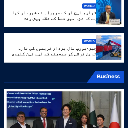
WORLD
ڈبلیو ایچ او کے سربراہ نے خبردار کیا
ہے کہ غزہ میں قحط کے خلاف پیش رفت
‘انتہائی نازک’ ہے۔
WORLD
چین-یورپ مال بردار ٹرینوں کی تازہ
ترین ترقی کو سمجھنے کے لیے تین کلیدی
الفاظ
Business