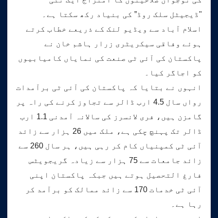
"ڈیجیٹل سلک روڈ” کی بنیاد رکھ سکتا ہے۔
اسلام آباد سے ویڈیو لنک کے ذریعے خطاب کرتے
ہوئے وفاقی سیکریٹری زرار ہاشم خان نے
پاکستان کی آئی ٹی صنعت کی نمایاں کامیابیوں
کو اجاگر کیا۔
انہوں نے بتایا کہ پاکستان کی آئی ٹی برآمدات
رواں سال 4.5 ارب ڈالر سے تجاوز کرنے کی راہ پر
گامزن ہیں، فری لانسرز کی سالانہ آمدنی 1.1 ارب
ڈالر تک پہنچ چکی ہے، ملک میں 26 ہزار سے زائد
آئی ٹی کمپنیاں کام کر رہی ہیں، ہر سال 260 سے
زائد جامعات سے 75 ہزار سے زیادہ گریجویٹس
فارغ التحصیل ہوتے ہیں جبکہ پاکستان اپنی
آئی ٹی خدمات 170 سے زائد ممالک کو برآمد کر
رہا ہے۔