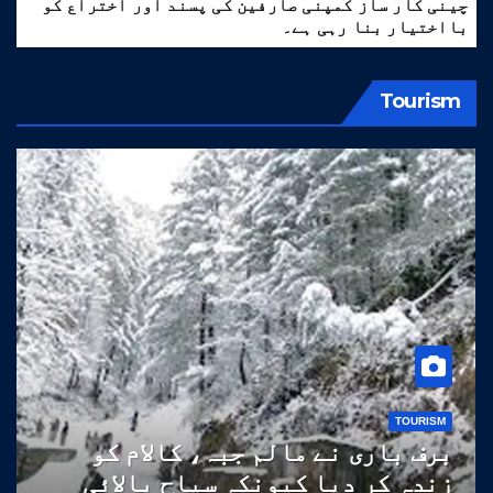
چینی کار ساز کمپنی صارفین کی پسند اور اختراع کو
بااختیار بنا رہی ہے۔
Tourism
TOURISM
برف باری نے مالم جبہ، کالام کو
زندہ کر دیا کیونکہ سیاح بالائی