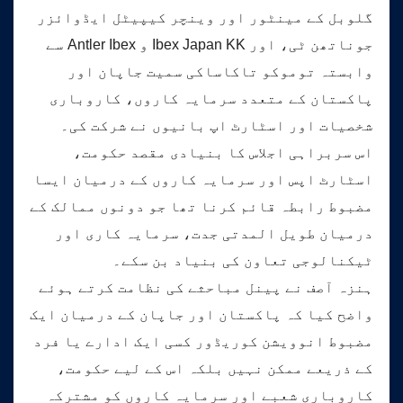
گلوبل کے مینٹور اور وینچر کیپیٹل ایڈوائزر
جوناتھن ٹی، اور Ibex Japan KK و Antler Ibex سے
وابستہ توموکو تاکاساکی سمیت جاپان اور
پاکستان کے متعدد سرمایہ کاروں، کاروباری
شخصیات اور اسٹارٹ اپ بانیوں نے شرکت کی۔
اس سربراہی اجلاس کا بنیادی مقصد حکومت،
اسٹارٹ اپس اور سرمایہ کاروں کے درمیان ایسا
مضبوط رابطہ قائم کرنا تھا جو دونوں ممالک کے
درمیان طویل المدتی جدت، سرمایہ کاری اور
ٹیکنالوجی تعاون کی بنیاد بن سکے۔
ہنزہ آصف نے پینل مباحثے کی نظامت کرتے ہوئے
واضح کیا کہ پاکستان اور جاپان کے درمیان ایک
مضبوط انوویشن کوریڈور کسی ایک ادارے یا فرد
کے ذریعے ممکن نہیں بلکہ اس کے لیے حکومت،
کاروباری شعبے اور سرمایہ کاروں کو مشترکہ