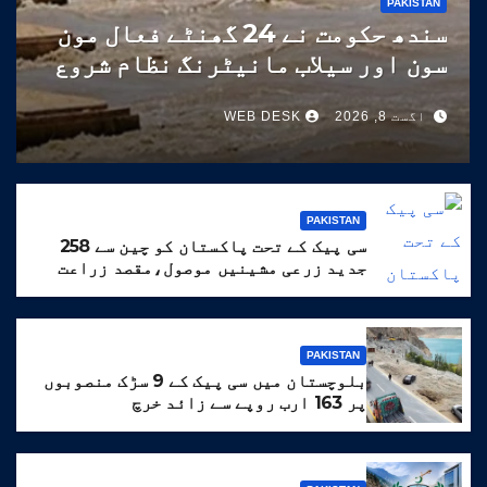
PAKISTAN
سندھ حکومت نے 24 گھنٹے فعال مون
سون اور سیلاب مانیٹرنگ نظام شروع
کر دیا
اگست 8, 2026
WEB DESK
PAKISTAN
سی پیک کے تحت پاکستان کو چین سے 258
جدید زرعی مشینیں موصول،مقصد زراعت
کو جدید خطوط پر فروغ دینا ہے
PAKISTAN
بلوچستان میں سی پیک کے 9 سڑک منصوبوں
پر 163 ارب روپے سے زائد خرچ