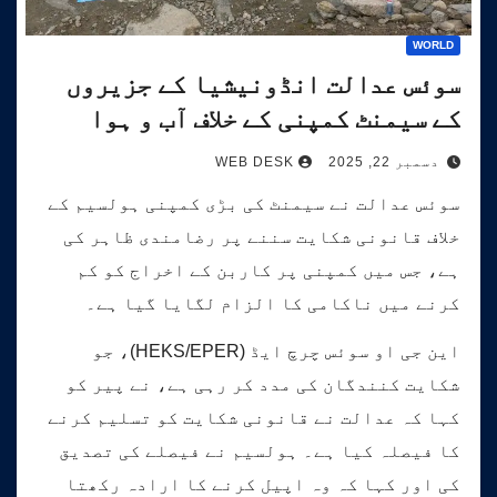
WORLD
سوئس عدالت انڈونیشیا کے جزیروں
کے سیمنٹ کمپنی کے خلاف آب و ہوا
کیس کی سماعت کرے گی۔
دسمبر 22, 2025
WEB DESK
سوئس عدالت نے سیمنٹ کی بڑی کمپنی ہولسیم کے
خلاف قانونی شکایت سننے پر رضامندی ظاہر کی
ہے، جس میں کمپنی پر کاربن کے اخراج کو کم
کرنے میں ناکامی کا الزام لگایا گیا ہے۔
این جی او سوئس چرچ ایڈ (HEKS/EPER)، جو
شکایت کنندگان کی مدد کر رہی ہے، نے پیر کو
کہا کہ عدالت نے قانونی شکایت کو تسلیم کرنے
کا فیصلہ کیا ہے۔ ہولسیم نے فیصلے کی تصدیق
کی اور کہا کہ وہ اپیل کرنے کا ارادہ رکھتا