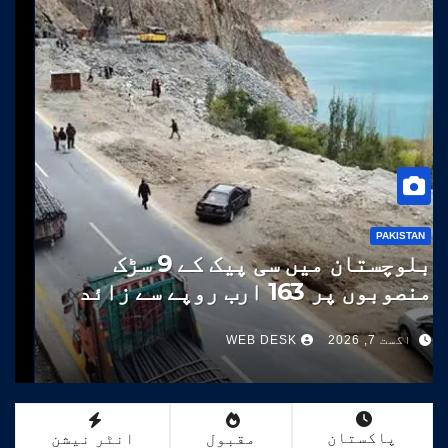
PAKISTAN
بلوچستان میں سی پیک کے 9 سڑک
منصوبوں پر 163 ارب روپے سے زائد
خرچ
اگست 7, 2026
WEB DESK
پاکستان
مقبول
انٹر نیشن