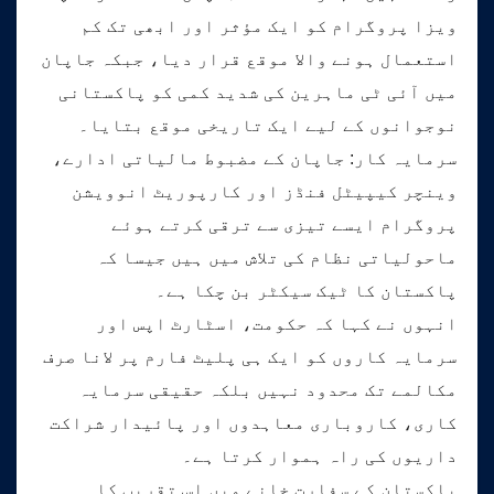
ویزا پروگرام کو ایک مؤثر اور ابھی تک کم
استعمال ہونے والا موقع قرار دیا، جبکہ جاپان
میں آئی ٹی ماہرین کی شدید کمی کو پاکستانی
نوجوانوں کے لیے ایک تاریخی موقع بتایا۔
سرمایہ کار: جاپان کے مضبوط مالیاتی ادارے،
وینچر کیپیٹل فنڈز اور کارپوریٹ انوویشن
پروگرام ایسے تیزی سے ترقی کرتے ہوئے
ماحولیاتی نظام کی تلاش میں ہیں جیسا کہ
پاکستان کا ٹیک سیکٹر بن چکا ہے۔
انہوں نے کہا کہ حکومت، اسٹارٹ اپس اور
سرمایہ کاروں کو ایک ہی پلیٹ فارم پر لانا صرف
مکالمے تک محدود نہیں بلکہ حقیقی سرمایہ
کاری، کاروباری معاہدوں اور پائیدار شراکت
داریوں کی راہ ہموار کرتا ہے۔
پاکستان کے سفارت خانے میں اس تقریب کا