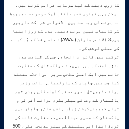
کا روپ دینے کے لیے سرمایہ فراہم کرتے ہیں۔
لیکن یہی تینوں شعبے اکثر ایک دوسرے سے مربوط
نہ ہونے کی وجہ سے بین الاقوامی شراکت داریوں
کو کامیاب نہیں ہونے دیتے۔ بدھ کے روز ایشیا
ویب3 الائنس جاپان (AWAJ) نے اسی خلا کو پُر کرنے
کی عملی کوشش کی۔
ٹوکیو میں قائم اس اتحاد، جس کی قیادت صدر
ہنزہ آصف کر رہی ہیں، نے پاکستان کے سفارت
خانے میں ایک اعلیٰ سطحی سربراہی اجلاس منعقد
کیا جس میں جاپان کے پارلیمانی نائب وزیر
برائے ڈیجیٹل امور مسٹر کاواساکی ہیدی تو،
پاکستان کے وفاقی سیکریٹری برائے آئی ٹی و
ٹیلی کمیونیکیشن زرار ہاشم خان، جاپان میں
پاکستان کے سفیر عبدالحمید، سفارت خانے کی
ٹریڈ اینڈ انویسٹمنٹ کونسلر مدیحہ علی، 500