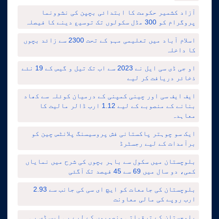
آزاد کشمیر حکومت کا ابتدائی بچپن کی نشوونما
پروگرام کو 300 مڈل سکولوں تک توسیع دینے کا فیصلہ
اسلام آباد میں تعلیمی مہم کے تحت 2300 سے زائد بچوں
کا داخلہ
او جی ڈی سی ایل نے 2023 سے اب تک تیل و گیس کے 19 نئے
ذخائر دریافت کر لیے
ایف ایف سی اور چینی کمپنی کے درمیان کوئلہ سے کھاد
بنانے کے منصوبے کے لیے 1.12 ارب ڈالر مالیت کا
معاہدہ
ایک سو چوہتر پاکستانی فش پروسیسنگ پلانٹس چین کو
برآمدات کے لیے رجسٹرڈ
بلوچستان میں سکول سے باہر بچوں کی شرح میں نمایاں
کمی، دو سال میں 69 سے 45 فیصد تک آگئی
بلوچستان کی جامعات کو ایچ ای سی کی جانب سے 2.93
ارب روپے کی مالی معاونت
بلوچستان کے ترقیاتی منصوبوں کے لیے پی ایس ڈی پی