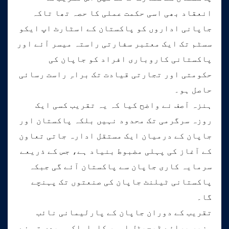
انعقاد بھی اسی حکمت عملی کا حصہ تھا تاکہ
جاپانی اداروں کو پاکستان کے اسٹارٹ اپ ایکو
سسٹم تک ایک معتبر سفارتی راستہ میسر آئے اور
پاکستانی کاروباری افراد کو جاپان کی
حکومتی اور تجارتی قیادت تک براہِ راست رسائی
حاصل ہو۔
ہنزہ آصف نے واضح کیا کہ یہ تقریب کسی ایک
روزہ سرگرمی تک محدود نہیں بلکہ پاکستان اور
جاپان کے درمیان ایک مستقل ادارہ جاتی تعاون
کے آغاز کی پہلی مضبوط بنیاد ہے، جس کے ذریعے
سرمایہ کاری جاپان سے پاکستان آئے گی جبکہ
پاکستانی ٹیلنٹ جاپان کی صنعتوں تک پہنچے
گا۔
تقریب کے دوران جاپان کے پارلیمانی نائب
وزیر برائے ڈیجیٹل امور کاواساکی ہیدی تو نے