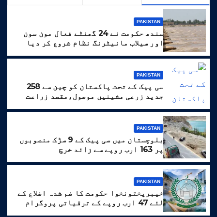
PAKISTAN
سندھ حکومت نے 24 گھنٹے فعال مون سون
اور سیلاب مانیٹرنگ نظام شروع کر دیا
PAKISTAN
سی پیک کے تحت پاکستان کو چین سے 258
جدید زرعی مشینیں موصول،مقصد زراعت
کو جدید خطوط پر فروغ دینا ہے
PAKISTAN
بلوچستان میں سی پیک کے 9 سڑک منصوبوں
پر 163 ارب روپے سے زائد خرچ
PAKISTAN
خیبرپختونخوا حکومت کا ضم شدہ اضلاع کے
لئے 47 ارب روپے کے ترقیاتی پروگرام
کا منصوبہ