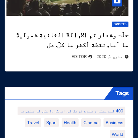
SPORTS
حلّت وشعار تم الا, اللا الثانية شموليةً
ما أما, نقطة أكثر ما كلّ. عل
مارچ 1, 2020
EDITOR
Tags
400 کلومیٹر ریلوے ٹریک کی اپ گریڈیشن کا منصوبہ
Travel
Sport
Health
Cinema
Business
World