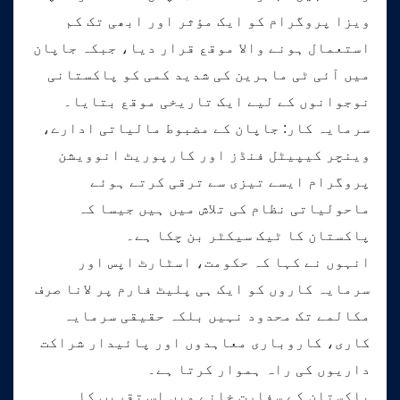
ویزا پروگرام کو ایک مؤثر اور ابھی تک کم
استعمال ہونے والا موقع قرار دیا، جبکہ جاپان
میں آئی ٹی ماہرین کی شدید کمی کو پاکستانی
نوجوانوں کے لیے ایک تاریخی موقع بتایا۔
سرمایہ کار: جاپان کے مضبوط مالیاتی ادارے،
وینچر کیپیٹل فنڈز اور کارپوریٹ انوویشن
پروگرام ایسے تیزی سے ترقی کرتے ہوئے
ماحولیاتی نظام کی تلاش میں ہیں جیسا کہ
پاکستان کا ٹیک سیکٹر بن چکا ہے۔
انہوں نے کہا کہ حکومت، اسٹارٹ اپس اور
سرمایہ کاروں کو ایک ہی پلیٹ فارم پر لانا صرف
مکالمے تک محدود نہیں بلکہ حقیقی سرمایہ
کاری، کاروباری معاہدوں اور پائیدار شراکت
داریوں کی راہ ہموار کرتا ہے۔
پاکستان کے سفارت خانے میں اس تقریب کا