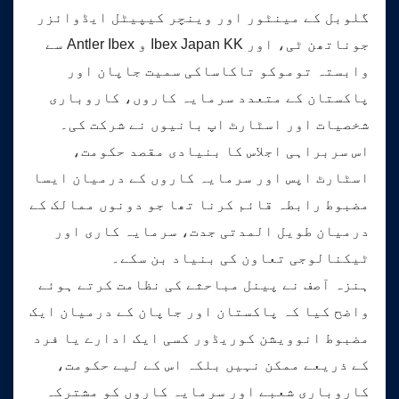
گلوبل کے مینٹور اور وینچر کیپیٹل ایڈوائزر
جوناتھن ٹی، اور Ibex Japan KK و Antler Ibex سے
وابستہ توموکو تاکاساکی سمیت جاپان اور
پاکستان کے متعدد سرمایہ کاروں، کاروباری
شخصیات اور اسٹارٹ اپ بانیوں نے شرکت کی۔
اس سربراہی اجلاس کا بنیادی مقصد حکومت،
اسٹارٹ اپس اور سرمایہ کاروں کے درمیان ایسا
مضبوط رابطہ قائم کرنا تھا جو دونوں ممالک کے
درمیان طویل المدتی جدت، سرمایہ کاری اور
ٹیکنالوجی تعاون کی بنیاد بن سکے۔
ہنزہ آصف نے پینل مباحثے کی نظامت کرتے ہوئے
واضح کیا کہ پاکستان اور جاپان کے درمیان ایک
مضبوط انوویشن کوریڈور کسی ایک ادارے یا فرد
کے ذریعے ممکن نہیں بلکہ اس کے لیے حکومت،
کاروباری شعبے اور سرمایہ کاروں کو مشترکہ