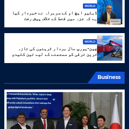
WORLD
ڈبلیو ایچ او کے سربراہ نے خبردار کیا
ہے کہ غزہ میں قحط کے خلاف پیش رفت
‘انتہائی نازک’ ہے۔
WORLD
چین-یورپ مال بردار ٹرینوں کی تازہ
ترین ترقی کو سمجھنے کے لیے تین کلیدی
الفاظ
Business