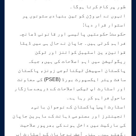
طور پر کام کرنا ہوگا۔
انہوں نے اس وژن کو تین بنیادی ستونوں پر
استوار قرار دیا:
حکومت: حکومتیں پالیسی اور قانونی ڈھانچہ
فراہم کرتی ہیں۔ جاپان نے حال ہی میں ڈیٹا
قوانین، ین اسٹیبل کوائنز اور ٹوکن
ریگولیشن میں اہم اصلاحات کی ہیں، جبکہ
پاکستان اسپیشل ٹیکنالوجی زونز، پاکستان
سافٹ ویئر ایکسپورٹ بورڈ (PSEB) کی معاونت
اور اسٹارٹ اپ ٹیکس اصلاحات کے ذریعے سازگار
ماحول فراہم کر رہا ہے۔
اسٹارٹ اپس: پاکستان کے نوجوان بانی،
انجینئرز اور مصنوعی ذہانت کے ماہرین جاپان
کی مارکیٹ میں داخل ہونے کی بھرپور صلاحیت
رکھتے ہیں۔ ہنزہ آصف نے جاپان کے اسٹارٹ اپ