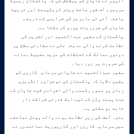
انہوں نے جاپان کو پیشکش کی کہ پاکستان ریموٹ
سروسز، آف شور سافٹ ویئر ڈویلپمنٹ اور تربیت
یافتہ آئی ٹی ماہرین کی فراہمی کے ذریعے
جاپان کی ضروریات پوری کر سکتا ہے۔
پاکستان کے سفیر عبدالحمید اور تقریب کی
نظامت کرنے والی مدیحہ علی نے سفارتی سطح پر
دونوں ممالک کے تعلقات کو مزید مضبوط بنانے
کی ضرورت پر زور دیا۔
سفیر عبدالحمید نے جاپانی سرمایہ کاروں کو
یقین دلایا کہ پاکستان کی نوجوان، انگریزی
زبان پر عبور رکھنے والی افرادی قوت جاپان کے
جدت پسند وژن کے لیے ایک قدرتی شراکت دار
ثابت ہو سکتی ہے۔
ہنزہ آصف کی زیرِ نظامت ہونے والے پینل مباحثے
میں سرمایہ کاروں اور کارپوریٹ نمائندوں نے