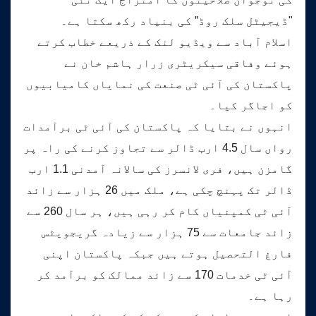
"ڈیجیٹل سلک روڈ” کی بنیاد رکھ سکتا ہے۔
اسلام آباد سے ویڈیو لنک کے ذریعے خطاب کرتے
ہوئے وفاقی سیکریٹری زرار ہاشم خان نے
پاکستان کی آئی ٹی صنعت کی نمایاں کامیابیوں
کو اجاگر کیا۔
انہوں نے بتایا کہ پاکستان کی آئی ٹی برآمدات
رواں سال 4.5 ارب ڈالر سے تجاوز کرنے کی راہ پر
گامزن ہیں، فری لانسرز کی سالانہ آمدنی 1.1 ارب
ڈالر تک پہنچ چکی ہے، ملک میں 26 ہزار سے زائد
آئی ٹی کمپنیاں کام کر رہی ہیں، ہر سال 260 سے
زائد جامعات سے 75 ہزار سے زیادہ گریجویٹس
فارغ التحصیل ہوتے ہیں جبکہ پاکستان اپنی
آئی ٹی خدمات 170 سے زائد ممالک کو برآمد کر
رہا ہے۔