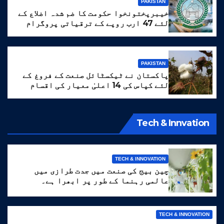
PAKISTAN
خیبرپختونخوا حکومت کا ضم شدہ اضلاع کے
لئے 47 ارب روپے کے ترقیاتی پروگرام
کا منصوبہ
PAKISTAN
پاکستان نے ٹیکسٹائل صنعت کے فروغ کے
لئے کپاس کی 14 اعلیٰ معیار کی اقسام
تیار کر لیں
Tech & Innvation
TECH & INNOVATION
چین بیج کی صنعت میں جدت طرازی میں
عالمی رہنما کے طور پر ابھرا ہے۔
TECH & INNOVATION