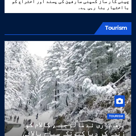
چینی کار ساز کمپنی صارفین کی پسند اور اختراع کو
بااختیار بنا رہی ہے۔
Tourism
TOURISM
برف باری نے مالم جبہ، کالام کو
زندہ کر دیا کیونکہ سیاح بالائی