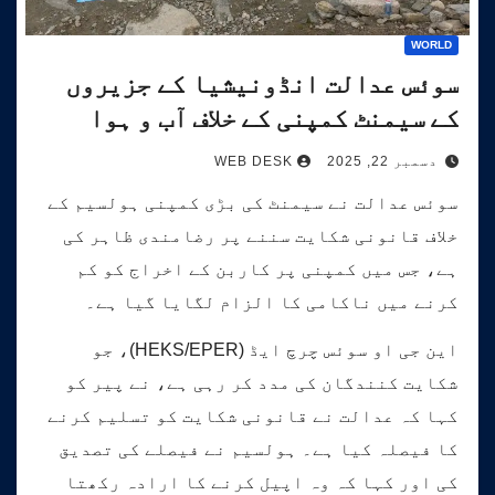
WORLD
سوئس عدالت انڈونیشیا کے جزیروں
کے سیمنٹ کمپنی کے خلاف آب و ہوا
کیس کی سماعت کرے گی۔
دسمبر 22, 2025
WEB DESK
سوئس عدالت نے سیمنٹ کی بڑی کمپنی ہولسیم کے
خلاف قانونی شکایت سننے پر رضامندی ظاہر کی
ہے، جس میں کمپنی پر کاربن کے اخراج کو کم
کرنے میں ناکامی کا الزام لگایا گیا ہے۔
این جی او سوئس چرچ ایڈ (HEKS/EPER)، جو
شکایت کنندگان کی مدد کر رہی ہے، نے پیر کو
کہا کہ عدالت نے قانونی شکایت کو تسلیم کرنے
کا فیصلہ کیا ہے۔ ہولسیم نے فیصلے کی تصدیق
کی اور کہا کہ وہ اپیل کرنے کا ارادہ رکھتا