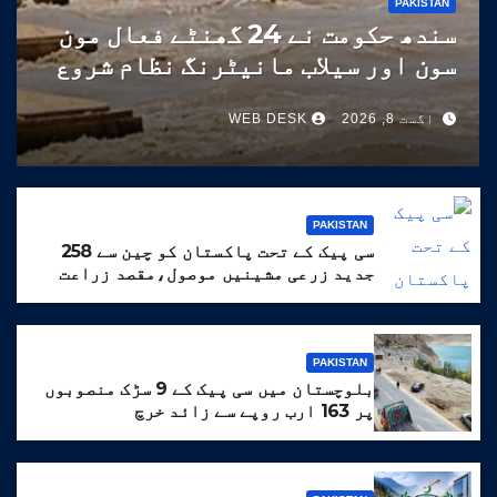
PAKISTAN
سندھ حکومت نے 24 گھنٹے فعال مون
سون اور سیلاب مانیٹرنگ نظام شروع
کر دیا
اگست 8, 2026
WEB DESK
PAKISTAN
سی پیک کے تحت پاکستان کو چین سے 258
جدید زرعی مشینیں موصول،مقصد زراعت
کو جدید خطوط پر فروغ دینا ہے
PAKISTAN
بلوچستان میں سی پیک کے 9 سڑک منصوبوں
پر 163 ارب روپے سے زائد خرچ