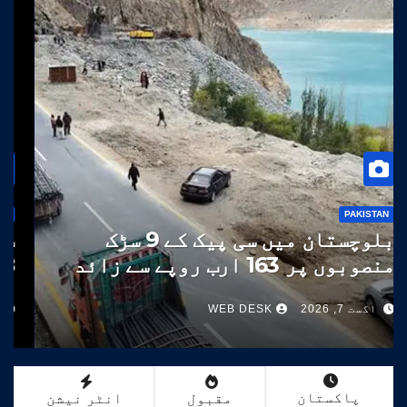
PAKISTAN
بلوچستان میں سی پیک کے 9 سڑک
منصوبوں پر 163 ارب روپے سے زائد
خرچ
اگست 7, 2026
WEB DESK
پاکستان
مقبول
انٹر نیشن