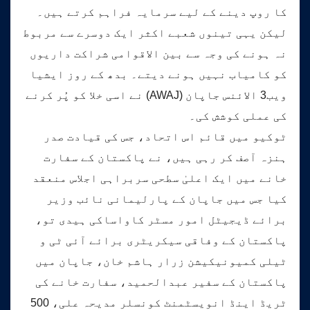
کا روپ دینے کے لیے سرمایہ فراہم کرتے ہیں۔
لیکن یہی تینوں شعبے اکثر ایک دوسرے سے مربوط
نہ ہونے کی وجہ سے بین الاقوامی شراکت داریوں
کو کامیاب نہیں ہونے دیتے۔ بدھ کے روز ایشیا
ویب3 الائنس جاپان (AWAJ) نے اسی خلا کو پُر کرنے
کی عملی کوشش کی۔
ٹوکیو میں قائم اس اتحاد، جس کی قیادت صدر
ہنزہ آصف کر رہی ہیں، نے پاکستان کے سفارت
خانے میں ایک اعلیٰ سطحی سربراہی اجلاس منعقد
کیا جس میں جاپان کے پارلیمانی نائب وزیر
برائے ڈیجیٹل امور مسٹر کاواساکی ہیدی تو،
پاکستان کے وفاقی سیکریٹری برائے آئی ٹی و
ٹیلی کمیونیکیشن زرار ہاشم خان، جاپان میں
پاکستان کے سفیر عبدالحمید، سفارت خانے کی
ٹریڈ اینڈ انویسٹمنٹ کونسلر مدیحہ علی، 500