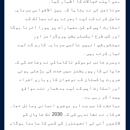
بھی اپنے خیالات کا اظہار کیا۔
جوناتھن ٹی نے بتایا کہ بین الاقوامی سرمایہ
حاصل کرنے کے لیے ابھرتے ہوئے ممالک کے
اسٹارٹ اپس کو کن معیارات پر پورا اترنا ہوگا
اور کس طرح ایکسلریشن پروگرامز اور
مینٹورشپ انہیں عالمی سرمایہ کاری کے لیے
تیار کرتے ہیں۔
دوسری جانب توموکو تاکاساکی نے وضاحت کی کہ
جاپانی کارپوریشنز میں جدت کی بڑھتی ہوئی
ضرورت پاکستان کے نوجوان کاروباری افراد
اور اسٹارٹ اپس کے لیے بے شمار نئے مواقع
پیدا کر رہی ہے۔
مباحثے کا سب سے اہم موضوع انسانی وسائل تھا۔
شرکاء نے نشاندہی کی کہ 2030 تک جاپان کو
لاکھوں آئی ٹی انجینئرز کی کمی کا سامنا ہوگا،