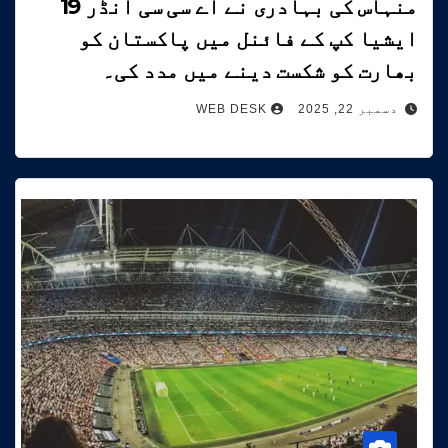
منہاس کی بہادری نے اے سی سی انڈر 19
ایشیا کپ کے فائنل میں پاکستان کو
بھارت کو شکست دینے میں مدد کی۔
دسمبر 22, 2025
WEB DESK