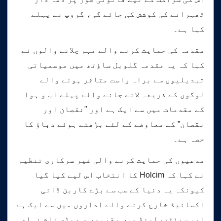
ٹھہرانے کی کوشش کی جائے گی، گروپ نے پہلے
کہا ہے۔
مقدمہ کی حمایت کرنے والے مہم چلانے والوں نے
کہا کہ یہ مقدمہ گلوبل ساؤتھ میں موسمیاتی
تبدیلیوں سے براہ راست متاثر ہونے والے
لوگوں کے ذریعہ لائے جانے والے پہلے آب و ہوا
کے مقدمات میں سے ایک ہے اور "نقصان اور
نقصان” کے معاوضے کے لئے بڑھتے ہوئے دباؤ کا
حصہ ہے۔
مدعیوں کی حمایت کرنے والی غیر سرکاری تنظیم
نے کہا کہ Holcim کا انتخاب اس لیے کیا گیا
کیونکہ یہ دنیا کے سب سے بڑے کاربن ڈائی
آکسائیڈ خارج کرنے والے اداروں میں سے ایک ہے
اور سوئٹزرلینڈ میں مقیم سب سے بڑی نام نہاد