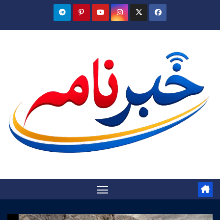
Ski
t
conten