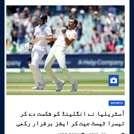
SPORTS
آسٹریلیا نے انگلینڈ کو شکست دے کر
تیسرا ٹیسٹ جیت کر ایشز برقرار رکھی