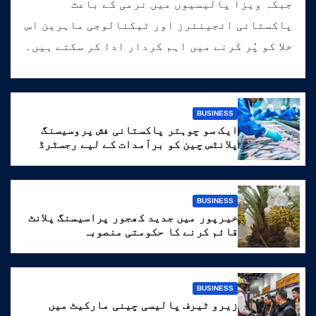
جبکہ ویزا پالیسیوں میں نرمی کے باعث
پاکستانی انجینئرز اور ٹیکنالوجی ماہرین اس
خلا کو پُر کرنے میں اہم کردار ادا کر سکتے ہیں۔
BUSINESS
ایک سو چوہتر پاکستانی فش پروسیسنگ
پلانٹس چین کو برآمدات کے لیے رجسٹرڈ
BUSINESS
خیرپور میں جدید کھجور پراسیسنگ پلانٹ
قائم کرنے کا حکومتی منصوبہ
BUSINESS
زیرو ٹیرف پالیسی چینی مارکیٹ میں