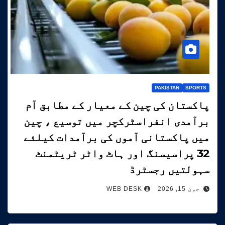
PAKISTAN
SPORTS
پاکستان کی چین کے معیار کے مطابق آم
برآمدی انفراسٹرکچر میں توسیع ، چین
میں پاکستانی آموں کی برآمدات کیلئے
32 پراسیسنگ اور ہاٹ واٹر ٹریٹمنٹ
سہولتیں رجسٹرڈ
جون 15, 2026
WEB DESK