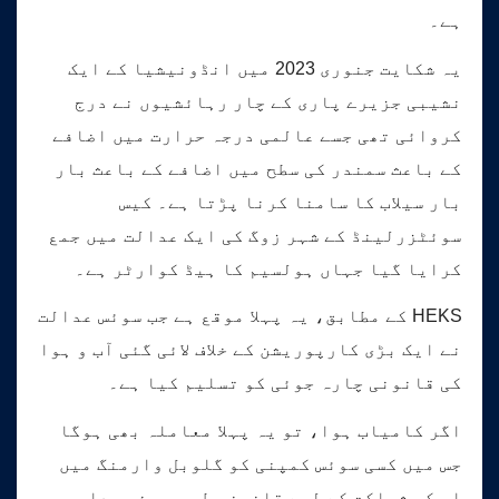
ہے۔
یہ شکایت جنوری 2023 میں انڈونیشیا کے ایک
نشیبی جزیرے پاری کے چار رہائشیوں نے درج
کروائی تھی جسے عالمی درجہ حرارت میں اضافے
کے باعث سمندر کی سطح میں اضافے کے باعث بار
بار سیلاب کا سامنا کرنا پڑتا ہے۔ کیس
سوئٹزرلینڈ کے شہر زوگ کی ایک عدالت میں جمع
کرایا گیا جہاں ہولسیم کا ہیڈ کوارٹر ہے۔
HEKS کے مطابق، یہ پہلا موقع ہے جب سوئس عدالت
نے ایک بڑی کارپوریشن کے خلاف لائی گئی آب و ہوا
کی قانونی چارہ جوئی کو تسلیم کیا ہے۔
اگر کامیاب ہوا، تو یہ پہلا معاملہ بھی ہوگا
جس میں کسی سوئس کمپنی کو گلوبل وارمنگ میں
اس کی شراکت کے لیے قانونی طور پر ذمہ دار