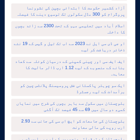
آزاد کشمیر حکومت کا ابتدائی بچپن کی نشوونما
پروگرام کو 300 مڈل سکولوں تک توسیع دینے کا فیصلہ
اسلام آباد میں تعلیمی مہم کے تحت 2300 سے زائد بچوں
کا داخلہ
او جی ڈی سی ایل نے 2023 سے اب تک تیل و گیس کے 19 نئے
ذخائر دریافت کر لیے
ایف ایف سی اور چینی کمپنی کے درمیان کوئلہ سے کھاد
بنانے کے منصوبے کے لیے 1.12 ارب ڈالر مالیت کا
معاہدہ
ایک سو چوہتر پاکستانی فش پروسیسنگ پلانٹس چین کو
برآمدات کے لیے رجسٹرڈ
بلوچستان میں سکول سے باہر بچوں کی شرح میں نمایاں
کمی، دو سال میں 69 سے 45 فیصد تک آگئی
بلوچستان کی جامعات کو ایچ ای سی کی جانب سے 2.93
ارب روپے کی مالی معاونت
بلوچستان کے ترقیاتی منصوبوں کے لیے پی ایس ڈی پی