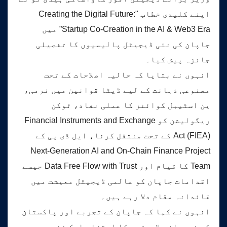
اپنے کلیدی خطاب "Creating the Digital Future:
Startup Co-Creation in the AI & Web3 Era” میں
جاپان کی نئی ڈیجیٹل پالیسیوں کا تفصیلی
جائزہ پیش کیا۔
انہوں نے بتایا کہ حالیہ اصلاحات کے تحت
مصنوعی ذہانت کے لیے ڈیٹا قوانین میں نرمی،
ین اسٹیبل کوائنز کا عملی نفاذ، ٹوکن
ریگولیشن کو Financial Instruments and Exchange
Act (FIEA) کے تحت منتقل کرنا، ایل ڈی پی کے
Next-Generation AI and On-Chain Finance Project
Team کا قیام اور Data Free Flow with Trust جیسے
اقدامات جاپان کو عالمی ڈیجیٹل معیشت میں
قائدانہ مقام دلا رہے ہیں۔
انہوں نے کہا کہ جاپان کے تجربے اور پاکستان
کی نوجوان صلاحیتوں کا امتزاج ایک نئی