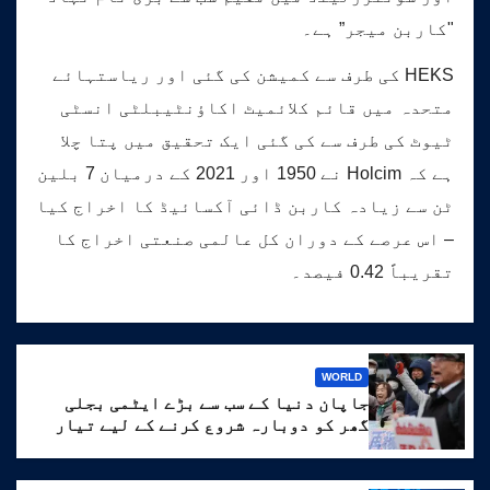
"کاربن میجر” ہے۔
HEKS کی طرف سے کمیشن کی گئی اور ریاستہائے
متحدہ میں قائم کلائمیٹ اکاؤنٹیبلٹی انسٹی
ٹیوٹ کی طرف سے کی گئی ایک تحقیق میں پتا چلا
ہے کہ Holcim نے 1950 اور 2021 کے درمیان 7 بلین
ٹن سے زیادہ کاربن ڈائی آکسائیڈ کا اخراج کیا
– اس عرصے کے دوران کل عالمی صنعتی اخراج کا
تقریباً 0.42 فیصد۔
WORLD
جاپان دنیا کے سب سے بڑے ایٹمی بجلی
گھر کو دوبارہ شروع کرنے کے لیے تیار
ہے۔