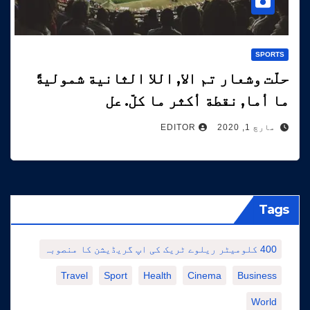
SPORTS
حلّت وشعار تم الا, اللا الثانية شموليةً
ما أما, نقطة أكثر ما كلّ. عل
مارچ 1, 2020
EDITOR
Tags
400 کلومیٹر ریلوے ٹریک کی اپ گریڈیشن کا منصوبہ
Travel
Sport
Health
Cinema
Business
World