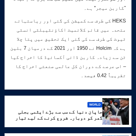
"کاربن میجر” ہے۔
HEKS کی طرف سے کمیشن کی گئی اور ریاستہائے
متحدہ میں قائم کلائمیٹ اکاؤنٹیبلٹی انسٹی
ٹیوٹ کی طرف سے کی گئی ایک تحقیق میں پتا چلا
ہے کہ Holcim نے 1950 اور 2021 کے درمیان 7 بلین
ٹن سے زیادہ کاربن ڈائی آکسائیڈ کا اخراج کیا
– اس عرصے کے دوران کل عالمی صنعتی اخراج کا
تقریباً 0.42 فیصد۔
WORLD
جاپان دنیا کے سب سے بڑے ایٹمی بجلی
گھر کو دوبارہ شروع کرنے کے لیے تیار
ہے۔