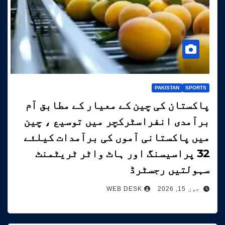
PAKISTAN
SPORTS
پاکستان کی چین کے معیار کے مطابق آم
برآمدی انفراسٹرکچر میں توسیع ، چین
میں پاکستانی آموں کی برآمدات کیلئے
32 پراسیسنگ اور ہاٹ واٹر ٹریٹمنٹ
سہولتیں رجسٹرڈ
جون 15, 2026
WEB DESK