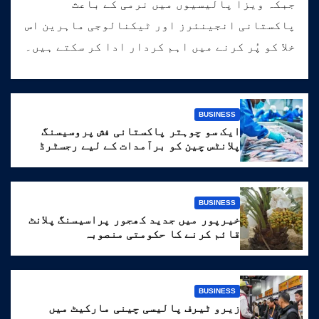
جبکہ ویزا پالیسیوں میں نرمی کے باعث
پاکستانی انجینئرز اور ٹیکنالوجی ماہرین اس
خلا کو پُر کرنے میں اہم کردار ادا کر سکتے ہیں۔
BUSINESS
ایک سو چوہتر پاکستانی فش پروسیسنگ
پلانٹس چین کو برآمدات کے لیے رجسٹرڈ
BUSINESS
خیرپور میں جدید کھجور پراسیسنگ پلانٹ
قائم کرنے کا حکومتی منصوبہ
BUSINESS
زیرو ٹیرف پالیسی چینی مارکیٹ میں