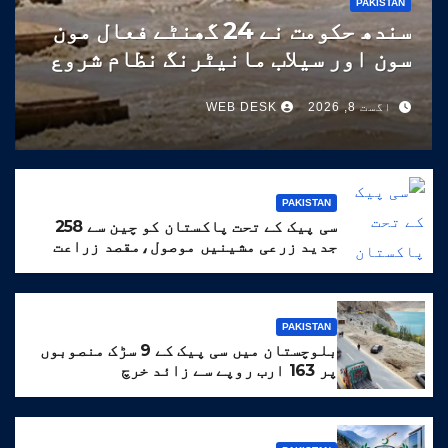
PAKISTAN
سندھ حکومت نے 24 گھنٹے فعال مون
سون اور سیلاب مانیٹرنگ نظام شروع
کر دیا
اگست 8, 2026
WEB DESK
PAKISTAN
سی پیک کے تحت پاکستان کو چین سے 258
جدید زرعی مشینیں موصول،مقصد زراعت
کو جدید خطوط پر فروغ دینا ہے
PAKISTAN
بلوچستان میں سی پیک کے 9 سڑک منصوبوں
پر 163 ارب روپے سے زائد خرچ