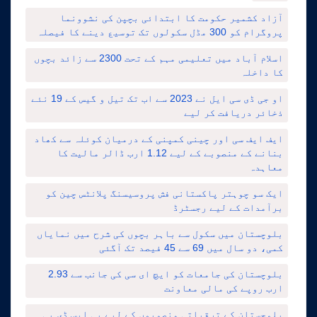
آزاد کشمیر حکومت کا ابتدائی بچپن کی نشوونما
پروگرام کو 300 مڈل سکولوں تک توسیع دینے کا فیصلہ
اسلام آباد میں تعلیمی مہم کے تحت 2300 سے زائد بچوں
کا داخلہ
او جی ڈی سی ایل نے 2023 سے اب تک تیل و گیس کے 19 نئے
ذخائر دریافت کر لیے
ایف ایف سی اور چینی کمپنی کے درمیان کوئلہ سے کھاد
بنانے کے منصوبے کے لیے 1.12 ارب ڈالر مالیت کا
معاہدہ
ایک سو چوہتر پاکستانی فش پروسیسنگ پلانٹس چین کو
برآمدات کے لیے رجسٹرڈ
بلوچستان میں سکول سے باہر بچوں کی شرح میں نمایاں
کمی، دو سال میں 69 سے 45 فیصد تک آگئی
بلوچستان کی جامعات کو ایچ ای سی کی جانب سے 2.93
ارب روپے کی مالی معاونت
بلوچستان کے ترقیاتی منصوبوں کے لیے پی ایس ڈی پی