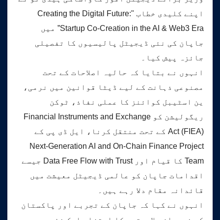
اپنے کلیدی خطاب "Creating the Digital Future:
Startup Co-Creation in the AI & Web3 Era” میں
جاپان کی نئی ڈیجیٹل پالیسیوں کا تفصیلی
جائزہ پیش کیا۔
انہوں نے بتایا کہ حالیہ اصلاحات کے تحت
مصنوعی ذہانت کے لیے ڈیٹا قوانین میں نرمی،
ین اسٹیبل کوائنز کا عملی نفاذ، ٹوکن
ریگولیشن کو Financial Instruments and Exchange
Act (FIEA) کے تحت منتقل کرنا، ایل ڈی پی کے
Next-Generation AI and On-Chain Finance Project
Team کا قیام اور Data Free Flow with Trust جیسے
اقدامات جاپان کو عالمی ڈیجیٹل معیشت میں
قائدانہ مقام دلا رہے ہیں۔
انہوں نے کہا کہ جاپان کے تجربے اور پاکستان
کی نوجوان صلاحیتوں کا امتزاج ایک نئی