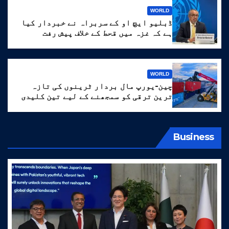
WORLD
ڈبلیو ایچ او کے سربراہ نے خبردار کیا
ہے کہ غزہ میں قحط کے خلاف پیش رفت
‘انتہائی نازک’ ہے۔
WORLD
چین-یورپ مال بردار ٹرینوں کی تازہ
ترین ترقی کو سمجھنے کے لیے تین کلیدی
الفاظ
Business