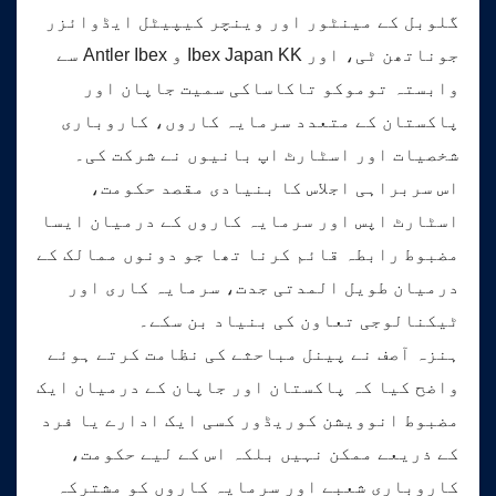
گلوبل کے مینٹور اور وینچر کیپیٹل ایڈوائزر
جوناتھن ٹی، اور Ibex Japan KK و Antler Ibex سے
وابستہ توموکو تاکاساکی سمیت جاپان اور
پاکستان کے متعدد سرمایہ کاروں، کاروباری
شخصیات اور اسٹارٹ اپ بانیوں نے شرکت کی۔
اس سربراہی اجلاس کا بنیادی مقصد حکومت،
اسٹارٹ اپس اور سرمایہ کاروں کے درمیان ایسا
مضبوط رابطہ قائم کرنا تھا جو دونوں ممالک کے
درمیان طویل المدتی جدت، سرمایہ کاری اور
ٹیکنالوجی تعاون کی بنیاد بن سکے۔
ہنزہ آصف نے پینل مباحثے کی نظامت کرتے ہوئے
واضح کیا کہ پاکستان اور جاپان کے درمیان ایک
مضبوط انوویشن کوریڈور کسی ایک ادارے یا فرد
کے ذریعے ممکن نہیں بلکہ اس کے لیے حکومت،
کاروباری شعبے اور سرمایہ کاروں کو مشترکہ