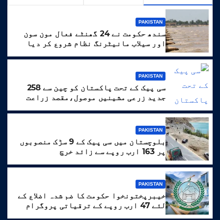
PAKISTAN
سندھ حکومت نے 24 گھنٹے فعال مون سون
اور سیلاب مانیٹرنگ نظام شروع کر دیا
PAKISTAN
سی پیک کے تحت پاکستان کو چین سے 258
جدید زرعی مشینیں موصول،مقصد زراعت
کو جدید خطوط پر فروغ دینا ہے
PAKISTAN
بلوچستان میں سی پیک کے 9 سڑک منصوبوں
پر 163 ارب روپے سے زائد خرچ
PAKISTAN
خیبرپختونخوا حکومت کا ضم شدہ اضلاع کے
لئے 47 ارب روپے کے ترقیاتی پروگرام
کا منصوبہ