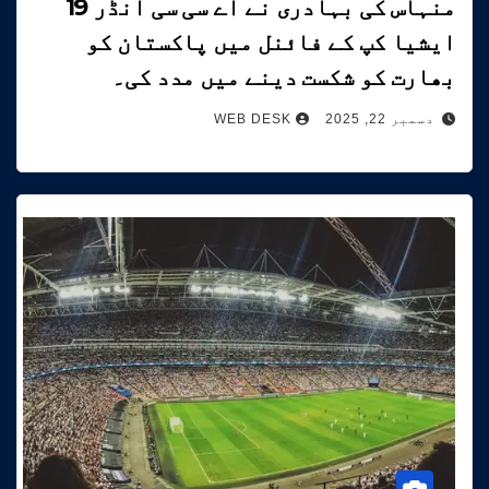
منہاس کی بہادری نے اے سی سی انڈر 19
ایشیا کپ کے فائنل میں پاکستان کو
بھارت کو شکست دینے میں مدد کی۔
دسمبر 22, 2025
WEB DESK