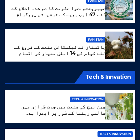
PAKISTAN
خیبرپختونخوا حکومت کا ضم شدہ اضلاع کے
لئے 47 ارب روپے کے ترقیاتی پروگرام
کا منصوبہ
PAKISTAN
پاکستان نے ٹیکسٹائل صنعت کے فروغ کے
لئے کپاس کی 14 اعلیٰ معیار کی اقسام
تیار کر لیں
Tech & Innvation
TECH & INNOVATION
چین بیج کی صنعت میں جدت طرازی میں
عالمی رہنما کے طور پر ابھرا ہے۔
TECH & INNOVATION