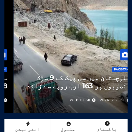
PAKISTAN
بلوچستان میں سی پیک کے 9 سڑک
منصوبوں پر 163 ارب روپے سے زائد
خرچ
اگست 7, 2026
WEB DESK
پاکستان
مقبول
انٹر نیشن