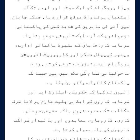
ویزا پروگرام کو ایک مؤثر اور ابھی تک کم
استعمال ہونے والا موقع قرار دیا، جبکہ جاپان
میں آئی ٹی ماہرین کی شدید کمی کو پاکستانی
نوجوانوں کے لیے ایک تاریخی موقع بتایا۔
سرمایہ کار: جاپان کے مضبوط مالیاتی ادارے،
وینچر کیپیٹل فنڈز اور کارپوریٹ انوویشن
پروگرام ایسے تیزی سے ترقی کرتے ہوئے
ماحولیاتی نظام کی تلاش میں ہیں جیسا کہ
پاکستان کا ٹیک سیکٹر بن چکا ہے۔
انہوں نے کہا کہ حکومت، اسٹارٹ اپس اور
سرمایہ کاروں کو ایک ہی پلیٹ فارم پر لانا صرف
مکالمے تک محدود نہیں بلکہ حقیقی سرمایہ
کاری، کاروباری معاہدوں اور پائیدار شراکت
داریوں کی راہ ہموار کرتا ہے۔
پاکستان کے سفارت خانے میں اس تقریب کا