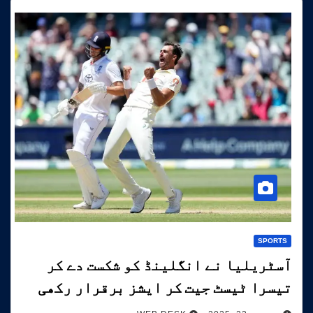
SPORTS
آسٹریلیا نے انگلینڈ کو شکست دے کر
تیسرا ٹیسٹ جیت کر ایشز برقرار رکھی