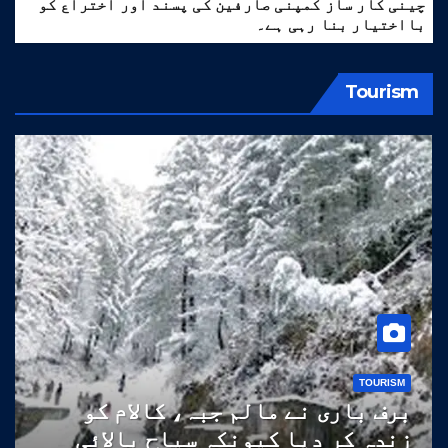
چینی کار ساز کمپنی صارفین کی پسند اور اختراع کو
بااختیار بنا رہی ہے۔
Tourism
TOURISM
برف باری نے مالم جبہ، کالام کو
زندہ کر دیا کیونکہ سیاح بالائی