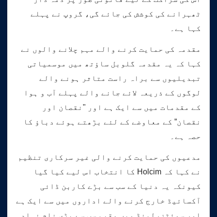
ٹھہرانے کی کوشش کی جائے گی، گروپ نے پہلے
کہا ہے۔
مقدمہ کی حمایت کرنے والے مہم چلانے والوں نے
کہا کہ یہ مقدمہ گلوبل ساؤتھ میں موسمیاتی
تبدیلیوں سے براہ راست متاثر ہونے والے
لوگوں کے ذریعہ لائے جانے والے پہلے آب و ہوا
کے مقدمات میں سے ایک ہے اور "نقصان اور
نقصان” کے معاوضے کے لئے بڑھتے ہوئے دباؤ کا
حصہ ہے۔
مدعیوں کی حمایت کرنے والی غیر سرکاری تنظیم
نے کہا کہ Holcim کا انتخاب اس لیے کیا گیا
کیونکہ یہ دنیا کے سب سے بڑے کاربن ڈائی
آکسائیڈ خارج کرنے والے اداروں میں سے ایک ہے
اور سوئٹزرلینڈ میں مقیم سب سے بڑی نام نہاد