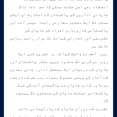
انعقاد بھی اسی حکمت عملی کا حصہ تھا تاکہ
جاپانی اداروں کو پاکستان کے اسٹارٹ اپ ایکو
سسٹم تک ایک معتبر سفارتی راستہ میسر آئے اور
پاکستانی کاروباری افراد کو جاپان کی
حکومتی اور تجارتی قیادت تک براہِ راست رسائی
حاصل ہو۔
ہنزہ آصف نے واضح کیا کہ یہ تقریب کسی ایک
روزہ سرگرمی تک محدود نہیں بلکہ پاکستان اور
جاپان کے درمیان ایک مستقل ادارہ جاتی تعاون
کے آغاز کی پہلی مضبوط بنیاد ہے، جس کے ذریعے
سرمایہ کاری جاپان سے پاکستان آئے گی جبکہ
پاکستانی ٹیلنٹ جاپان کی صنعتوں تک پہنچے
گا۔
تقریب کے دوران جاپان کے پارلیمانی نائب
وزیر برائے ڈیجیٹل امور کاواساکی ہیدی تو نے