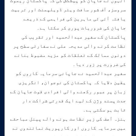
انہوں نے جاپان کو پیشکش کی کہ پاکستان ریموٹ
سروسز، آف شور سافٹ ویئر ڈویلپمنٹ اور تربیت
یافتہ آئی ٹی ماہرین کی فراہمی کے ذریعے
جاپان کی ضروریات پوری کر سکتا ہے۔
پاکستان کے سفیر عبدالحمید اور تقریب کی
نظامت کرنے والی مدیحہ علی نے سفارتی سطح پر
دونوں ممالک کے تعلقات کو مزید مضبوط بنانے
کی ضرورت پر زور دیا۔
سفیر عبدالحمید نے جاپانی سرمایہ کاروں کو
یقین دلایا کہ پاکستان کی نوجوان، انگریزی
زبان پر عبور رکھنے والی افرادی قوت جاپان کے
جدت پسند وژن کے لیے ایک قدرتی شراکت دار
ثابت ہو سکتی ہے۔
ہنزہ آصف کی زیرِ نظامت ہونے والے پینل مباحثے
میں سرمایہ کاروں اور کارپوریٹ نمائندوں نے