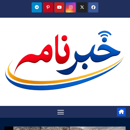
Ski
t
conten