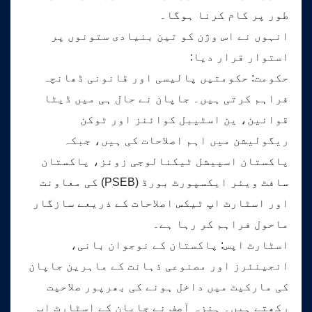
طور پر کام کرنا ہوگا۔
انہوں نے اس وژن کو تین بنیادی ستونوں پر
استوار قرار دیا:
حکومت: حکومتیں پالیسی اور قانونی ڈھانچہ
فراہم کرتی ہیں۔ جاپان نے حال ہی میں ڈیٹا
قوانین، ین اسٹیبل کوائنز اور ٹوکن
ریگولیشن میں اہم اصلاحات کی ہیں، جبکہ
پاکستان اسپیشل ٹیکنالوجی زونز، پاکستان
سافٹ ویئر ایکسپورٹ بورڈ (PSEB) کی معاونت
اور اسٹارٹ اپ ٹیکس اصلاحات کے ذریعے سازگار
ماحول فراہم کر رہا ہے۔
اسٹارٹ اپس: پاکستان کے نوجوان بانی،
انجینئرز اور مصنوعی ذہانت کے ماہرین جاپان
کی مارکیٹ میں داخل ہونے کی بھرپور صلاحیت
رکھتے ہیں۔ ہنزہ آصف نے جاپان کے اسٹارٹ اپ