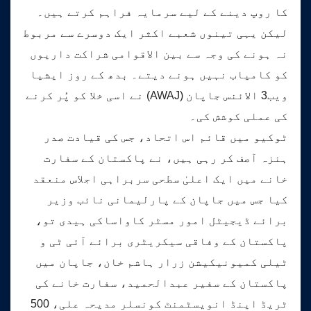
کا روپ دینے کے لیے سرمایہ فراہم کرتے ہیں۔
لیکن یہی تینوں شعبے اکثر ایک دوسرے سے مربوط
نہ ہونے کی وجہ سے بین الاقوامی شراکت داریوں
کو کامیاب نہیں ہونے دیتے۔ بدھ کے روز ایشیا
ویب3 الائنس جاپان (AWAJ) نے اسی خلا کو پُر کرنے
کی عملی کوشش کی۔
ٹوکیو میں قائم اس اتحاد، جس کی قیادت صدر
ہنزہ آصف کر رہی ہیں، نے پاکستان کے سفارت
خانے میں ایک اعلیٰ سطحی سربراہی اجلاس منعقد
کیا جس میں جاپان کے پارلیمانی نائب وزیر
برائے ڈیجیٹل امور مسٹر کاواساکی ہیدی تو،
پاکستان کے وفاقی سیکریٹری برائے آئی ٹی و
ٹیلی کمیونیکیشن زرار ہاشم خان، جاپان میں
پاکستان کے سفیر عبدالحمید، سفارت خانے کی
ٹریڈ اینڈ انویسٹمنٹ کونسلر مدیحہ علی، 500