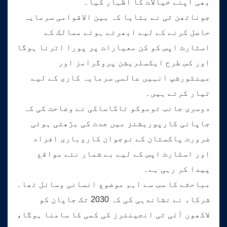
بھی اپنے خیالات کا اظہار کیا۔
جوناتھن ٹی نے بتایا کہ بین الاقوامی سرمایہ
حاصل کرنے کے لیے ابھرتے ہوئے ممالک کے
اسٹارٹ اپس کو کن معیارات پر پورا اترنا ہوگا
اور کس طرح ایکسلریشن پروگرامز اور
مینٹورشپ انہیں عالمی سرمایہ کاری کے لیے
تیار کرتے ہیں۔
دوسری جانب توموکو تاکاساکی نے وضاحت کی کہ
جاپانی کارپوریشنز میں جدت کی بڑھتی ہوئی
ضرورت پاکستان کے نوجوان کاروباری افراد
اور اسٹارٹ اپس کے لیے بے شمار نئے مواقع
پیدا کر رہی ہے۔
مباحثے کا سب سے اہم موضوع انسانی وسائل تھا۔
شرکاء نے نشاندہی کی کہ 2030 تک جاپان کو
لاکھوں آئی ٹی انجینئرز کی کمی کا سامنا ہوگا،