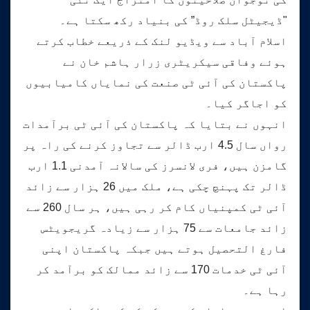
"ڈیجیٹل سلک روڈ” کی بنیاد رکھ سکتا ہے۔
اسلام آباد سے ویڈیو لنک کے ذریعے خطاب کرتے
ہوئے وفاقی سیکریٹری زرار ہاشم خان نے
پاکستان کی آئی ٹی صنعت کی نمایاں کامیابیوں
کو اجاگر کیا۔
انہوں نے بتایا کہ پاکستان کی آئی ٹی برآمدات
رواں سال 4.5 ارب ڈالر سے تجاوز کرنے کی راہ پر
گامزن ہیں، فری لانسرز کی سالانہ آمدنی 1.1 ارب
ڈالر تک پہنچ چکی ہے، ملک میں 26 ہزار سے زائد
آئی ٹی کمپنیاں کام کر رہی ہیں، ہر سال 260 سے
زائد جامعات سے 75 ہزار سے زیادہ گریجویٹس
فارغ التحصیل ہوتے ہیں جبکہ پاکستان اپنی
آئی ٹی خدمات 170 سے زائد ممالک کو برآمد کر
رہا ہے۔