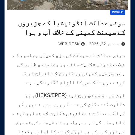
WORLD
سوئس عدالت انڈونیشیا کے جزیروں
کے سیمنٹ کمپنی کے خلاف آب و ہوا
کیس کی سماعت کرے گی۔
دسمبر 22, 2025
WEB DESK
سوئس عدالت نے سیمنٹ کی بڑی کمپنی ہولسیم کے
خلاف قانونی شکایت سننے پر رضامندی ظاہر کی
ہے، جس میں کمپنی پر کاربن کے اخراج کو کم
کرنے میں ناکامی کا الزام لگایا گیا ہے۔
این جی او سوئس چرچ ایڈ (HEKS/EPER)، جو
شکایت کنندگان کی مدد کر رہی ہے، نے پیر کو
کہا کہ عدالت نے قانونی شکایت کو تسلیم کرنے
کا فیصلہ کیا ہے۔ ہولسیم نے فیصلے کی تصدیق
کی اور کہا کہ وہ اپیل کرنے کا ارادہ رکھتا