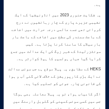
ہے۔
یہ شکایت جنوری 2023 میں انڈونیشیا کے ایک
نشیبی جزیرے پاری کے چار رہائشیوں نے درج
کروائی تھی جسے عالمی درجہ حرارت میں اضافے
کے باعث سمندر کی سطح میں اضافے کے باعث بار
بار سیلاب کا سامنا کرنا پڑتا ہے۔ کیس
سوئٹزرلینڈ کے شہر زوگ کی ایک عدالت میں جمع
کرایا گیا جہاں ہولسیم کا ہیڈ کوارٹر ہے۔
HEKS کے مطابق، یہ پہلا موقع ہے جب سوئس عدالت
نے ایک بڑی کارپوریشن کے خلاف لائی گئی آب و ہوا
کی قانونی چارہ جوئی کو تسلیم کیا ہے۔
اگر کامیاب ہوا، تو یہ پہلا معاملہ بھی ہوگا
جس میں کسی سوئس کمپنی کو گلوبل وارمنگ میں
اس کی شراکت کے لیے قانونی طور پر ذمہ دار