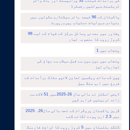
کی برآمدات کیلئے 32 پراسیسنگ اور ہاٹ واٹر
ٹریٹمنٹ سہولتیں رجسٹرڈ
پاکستان کے 96 فیصد ہائر سیکنڈری سکولوں میں
بنیادی سہولیات دستیاب ہیں،رپورٹ
پشاور میں معدنی وسائل مرکز کے قیام کے لیے 98
کروڑ روپے کا منصوبہ تیار
پنجاب میں 1
پنجاب میں مون سون سے قبل سیلاب سے بچاؤ کی
تیاریاں تیز
چین کے ساتھ ویکسین تعاون لائیو سٹاک برآمدات کے
فروغ میں اہم سنگ میل
ڈیجی اسکلز نے مالی سال 26-2025میں 51 لاکھ سے
زائد تربیتیں فراہم کیں
گرین پاکستان پروگرام کے تحت مالی سال26۔ 2025
میں 2.3 ارب پودے لگائے گئے
گلگت بلتستان میں 5 کروڑ روپے کا ٹراؤٹ فارمنگ