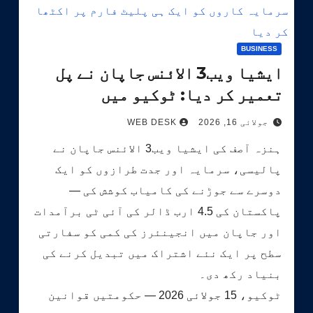
BUSINESS
ایشیا ویب3 الائنس جاپان نے پل
تعمیر کر دیا: ٹوکیو میں
حکومتوں، اسٹارٹ اپس اور
جولائی 16, 2026
WEB DESK
سرمایہ کاروں کو ایک ہی پلیٹ
ہنزہ آصف کی ایشیا ویب3 الائنس جاپان نے
فارم پر اکٹھا کر دیا
پالیسی، سرمایہ اور جدت طرازوں کو ایک
دوسرے سے جوڑنے کی کامیاب کوشش کی —
پاکستان کی 4.5 ارب ڈالر کی آئی ٹی برآمدات
اور جاپان میں انجینئرز کی کمی کو سفارتی
سطح پر ایک نئے اشتراک میں تبدیل کرنے کی
بنیاد رکھ دی۔
ٹوکیو، 15 جولائی 2026 — حکومتیں قوانین