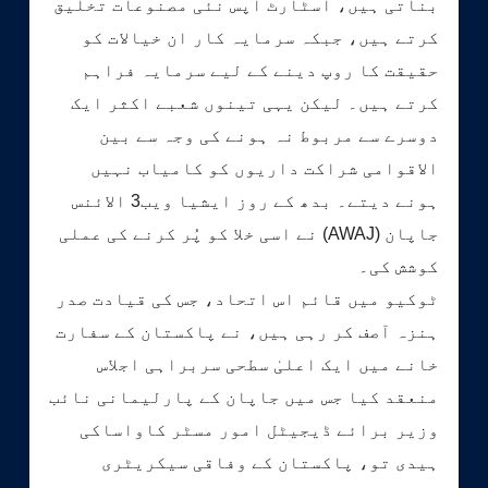
بناتی ہیں، اسٹارٹ اپس نئی مصنوعات تخلیق
کرتے ہیں، جبکہ سرمایہ کار ان خیالات کو
حقیقت کا روپ دینے کے لیے سرمایہ فراہم
کرتے ہیں۔ لیکن یہی تینوں شعبے اکثر ایک
دوسرے سے مربوط نہ ہونے کی وجہ سے بین
الاقوامی شراکت داریوں کو کامیاب نہیں
ہونے دیتے۔ بدھ کے روز ایشیا ویب3 الائنس
جاپان (AWAJ) نے اسی خلا کو پُر کرنے کی عملی
کوشش کی۔
ٹوکیو میں قائم اس اتحاد، جس کی قیادت صدر
ہنزہ آصف کر رہی ہیں، نے پاکستان کے سفارت
خانے میں ایک اعلیٰ سطحی سربراہی اجلاس
منعقد کیا جس میں جاپان کے پارلیمانی نائب
وزیر برائے ڈیجیٹل امور مسٹر کاواساکی
ہیدی تو، پاکستان کے وفاقی سیکریٹری