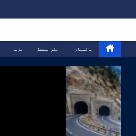
Ski
t
conten
پاکستان
انٹر نیشنل
بزنس