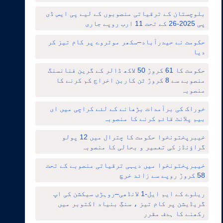
بلوچستان کے ترقیاتی منصوبوں کے لیے پی ایس ڈی
پی 2025-26 کے تحت 11 ارب روپے جاری
حکومت نے حیدرآباد–سکھر موٹروے پر کام تیز کر
دیا
حکومت کا 61 کروڑ 50 لاکھ ڈالر کے گرین فنانسنگ
منصوبے سے 8 کروڑ ٹن کاربن اخراج کم کرنے کا
منصوبہ
خوراک کی برآمدات بڑھانے کے لئے کراچی میں ای
بیم پلانٹ قائم کرنے کا منصوبہ
خیبرپختونخوا حکومت کا چترال میں 12 پولو
گراؤنڈز کی تعمیر و بحالی کا منصوبہ
خیبرپختونخوا میں دیہی ترقیاتی منصوبے کے تحت
58 کروڑ روپے سے زائد خرچ
ریلوے کے ایم ایل-1 لانڈھی–روہڑی سیکشن کی اپ
گریڈیشن پر کام تیز ، سنگِ بنیاد اکتوبر میں
رکھنے کا ہدف مقرر