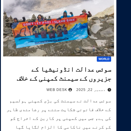
WORLD
سوئس عدالت انڈونیشیا کے
جزیروں کے سیمنٹ کمپنی کے خلاف
آب و ہوا کیس کی سماعت کرے گی۔
دسمبر 22, 2025
WEB DESK
سوئس عدالت نے سیمنٹ کی بڑی کمپنی ہولسیم
کے خلاف قانونی شکایت سننے پر رضامندی ظاہر
کی ہے، جس میں کمپنی پر کاربن کے اخراج کو
کم کرنے میں ناکامی کا الزام لگایا گیا