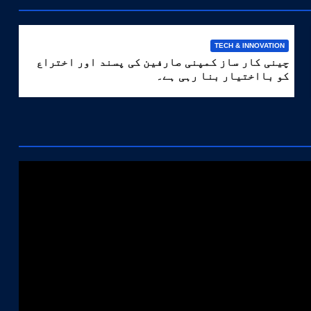
TECH & INNOVATION
چینی کار ساز کمپنی صارفین کی پسند اور اختراع
کو بااختیار بنا رہی ہے۔