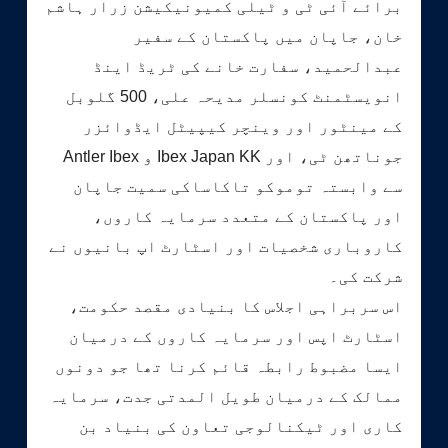
برائے آئی ٹی و ٹیلی کمیونیکیشن زرار ہاشم
خان، جاپان میں پاکستان کے سفیر
عبدالحمید، سفارت خانے کی ٹریڈ اینڈ
انویسٹمنٹ کونسلر مدیحہ علی، 500 گلوبل
کے مینٹور اور وینچر کیپیٹل ایڈوائزر
جوناتھن ٹی، اور Ibex Japan KK و Antler Ibex
سے وابستہ توموکو تاکاساکی سمیت جاپان
اور پاکستان کے متعدد سرمایہ کاروں،
کاروباری شخصیات اور اسٹارٹ اپ بانیوں نے
شرکت کی۔
اس سربراہی اجلاس کا بنیادی مقصد حکومت،
اسٹارٹ اپس اور سرمایہ کاروں کے درمیان
ایسا مضبوط رابطہ قائم کرنا تھا جو دونوں
ممالک کے درمیان طویل المدتی جدت، سرمایہ
کاری اور ٹیکنالوجی تعاون کی بنیاد بن