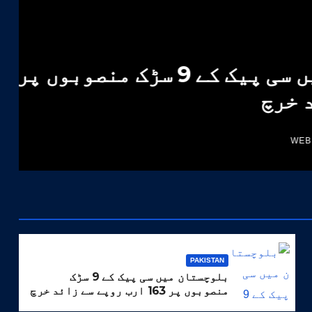
خیبرپختونخوا حکومت کا ضم شدہ اضلاع کے لئے 47 ارب
 کا منصوبہ
PAKISTAN
بلوچستان میں سی پیک کے 9 سڑک
منصوبوں پر 163 ارب روپے سے زائد خرچ