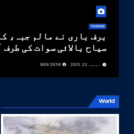
TOURISM
برف باری نے مالم جبہ، کا
سیاح بالائی سوات کی طرف 
دسمبر 22, 2025
WEB DESK
World