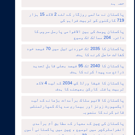
حصہ ہے
پاکستان نے عالمی روزگار کے لئے 2 لاکھ 15 ہزار
719 کارکنوں کو تربیت فراہم کی
پاکستان پوسٹ کی بین الاقوامی پارسل سروس کا
دائرہ 204 ممالک تک وسیع
پاکستان کا 2035 تک خوردنی تیل میں 70 فیصد خود
کفالت حاصل کرنے کا ہدف
پاکستان کا 2040 تک 95 فیصد بجلی قابلِ تجدید
ذرائع سے پیدا کرنے کا ہدف
پاکستان کا فیفا ورلڈ کپ 2034 کے لیے 4 لاکھ
تربیت یافتہ کارکن بھیجنے کا ہدف
پاکستان کا لائیو سٹاک برآمدات بڑھانے کے لیے
ایکسپورٹ زونز اور بیماری سے پاک کمپارٹمنٹس
قائم کرنے کا منصوبہ
پاکستان کی چین کے معیار کے مطابق آم برآمدی
انفراسٹرکچر میں توسیع ، چین میں پاکستانی آموں