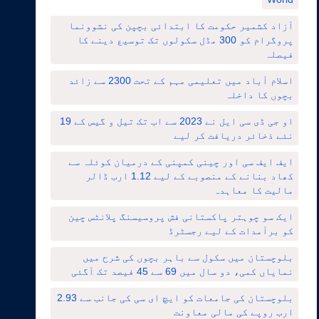
آزاد کشمیر حکومت کا ابتدائی بچپن کی نشوونما
پروگرام کو 300 مڈل سکولوں تک توسیع دینے کا
فیصلہ
اسلام آباد میں تعلیمی مہم کے تحت 2300 سے زائد
بچوں کا داخلہ
او جی ڈی سی ایل نے 2023 سے اب تک تیل و گیس کے 19
نئے ذخائر دریافت کر لیے
ایف ایف سی اور چینی کمپنی کے درمیان کوئلہ سے
کھاد بنانے کے منصوبے کے لیے 1.12 ارب ڈالر
مالیت کا معاہدہ
ایک سو چوہتر پاکستانی فش پروسیسنگ پلانٹس چین
کو برآمدات کے لیے رجسٹرڈ
بلوچستان میں سکول سے باہر بچوں کی شرح میں
نمایاں کمی، دو سال میں 69 سے 45 فیصد تک آگئی
بلوچستان کی جامعات کو ایچ ای سی کی جانب سے 2.93
ارب روپے کی مالی معاونت