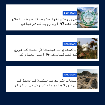
PAKISTAN
خیبرپختونخوا حکومت کا ضم شدہ اضلاع
کے لئے 47 ارب روپے کے ترقیاتی
پروگرام کا منصوبہ
PAKISTAN
پاکستان نے ٹیکسٹائل صنعت کے فروغ
کے لئے کپاس کی 14 اعلیٰ معیار کی
اقسام تیار کر لیں
PAKISTAN
پنجاب حکومت نے ٹیکسلا کے تحفظ کے
لیے پہلا جامع ماسٹر پلان تیار کر لیا