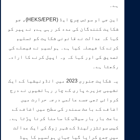
ہے۔
این جی او سوئس چرچ ایڈ (HEKS/EPER)، جو
شکایت کنندگان کی مدد کر رہی ہے، نے پیر کو
کہا کہ عدالت نے قانونی شکایت کو تسلیم
کرنے کا فیصلہ کیا ہے۔ ہولسیم نے فیصلے کی
تصدیق کی اور کہا کہ وہ اپیل کرنے کا ارادہ
رکھتا ہے۔
یہ شکایت جنوری 2023 میں انڈونیشیا کے ایک
نشیبی جزیرے پاری کے چار رہائشیوں نے درج
کروائی تھی جسے عالمی درجہ حرارت میں
اضافے کے باعث سمندر کی سطح میں اضافے کے
باعث بار بار سیلاب کا سامنا کرنا پڑتا ہے۔
کیس سوئٹزرلینڈ کے شہر زوگ کی ایک عدالت
میں جمع کرایا گیا جہاں ہولسیم کا ہیڈ