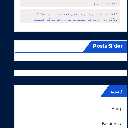
منصوبہ شروع
گلگت بلتستان میں قیمتی معدنیات کی تلاش کے لیے
95 کروڑ روپے کا منصوبہ شروع کرنے کا فیصلہ
Posts Slider
زمرے
Blog
Business