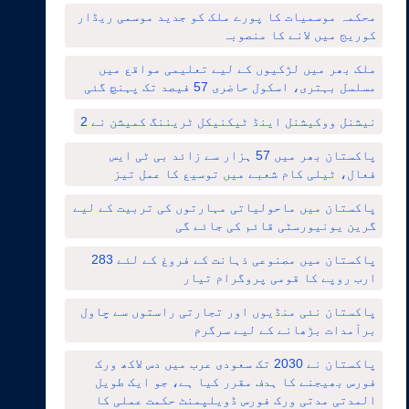
محکمہ موسمیات کا پورے ملک کو جدید موسمی ریڈار
کوریج میں لانے کا منصوبہ
ملک بھر میں لڑکیوں کے لیے تعلیمی مواقع میں
مسلسل بہتری، اسکول حاضری 57 فیصد تک پہنچ گئی
نیشنل ووکیشنل اینڈ ٹیکنیکل ٹریننگ کمیشن نے 2
پاکستان بھر میں 57 ہزار سے زائد بی ٹی ایس
فعال، ٹیلی کام شعبے میں توسیع کا عمل تیز
پاکستان میں ماحولیاتی مہارتوں کی تربیت کے لیے
گرین یونیورسٹی قائم کی جائے گی
پاکستان میں مصنوعی ذہانت کے فروغ کے لئے 283
ارب روپے کا قومی پروگرام تیار
پاکستان نئی منڈیوں اور تجارتی راستوں سے چاول
برآمدات بڑھانے کے لیے سرگرم
پاکستان نے 2030 تک سعودی عرب میں دس لاکھ ورک
فورس بھیجنے کا ہدف مقرر کیا ہے، جو ایک طویل
المدتی مدتی ورک فورس ڈویلپمنٹ حکمت عملی کا