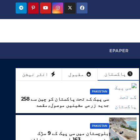
EPAPER
پاکستان
مقبول
انٹر نیشن
PAKISTAN
سی پیک کے تحت پاکستان کو چین سے 258
جدید زرعی مشینیں موصول،مقصد
زراعت کو جدید خطوط پر فروغ دینا ہے
PAKISTAN
بلوچستان میں سی پیک کے 9 سڑک
منصوبوں پر 163 ارب روپے سے زائد