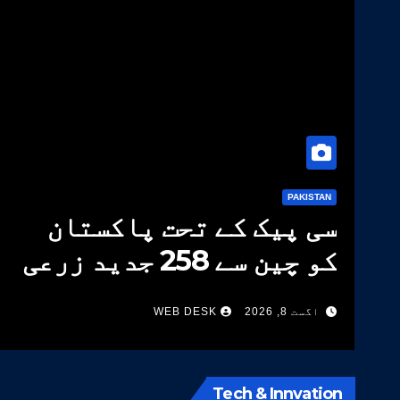
PAKISTAN
سی پیک کے تحت پاکستان
کو چین سے 258 جدید زرعی
مشینیں موصول،مقصد
اگست 8, 2026
WEB DESK
زراعت کو جدید خطوط پر
فروغ دینا ہے
Tech & Innvation