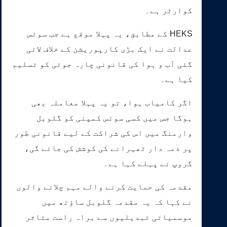
کوارٹر ہے۔
HEKS کے مطابق، یہ پہلا موقع ہے جب سوئس
عدالت نے ایک بڑی کارپوریشن کے خلاف لائی
گئی آب و ہوا کی قانونی چارہ جوئی کو تسلیم
کیا ہے۔
اگر کامیاب ہوا، تو یہ پہلا معاملہ بھی
ہوگا جس میں کسی سوئس کمپنی کو گلوبل
وارمنگ میں اس کی شراکت کے لیے قانونی طور
پر ذمہ دار ٹھہرانے کی کوشش کی جائے گی،
گروپ نے پہلے کہا ہے۔
مقدمہ کی حمایت کرنے والے مہم چلانے والوں
نے کہا کہ یہ مقدمہ گلوبل ساؤتھ میں
موسمیاتی تبدیلیوں سے براہ راست متاثر