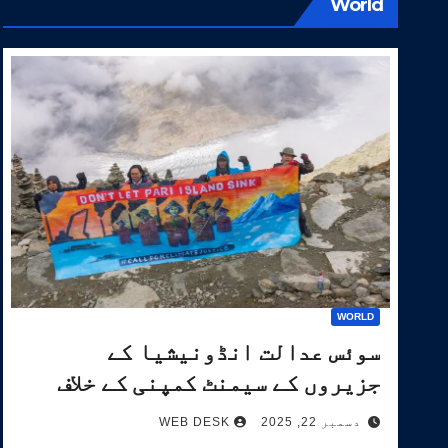
World
WORLD
سوئس عدالت انڈونیشیا کے
جزیروں کے سیمنٹ کمپنی کے خلاف
آب و ہوا کیس کی سماعت کرے گی۔
دسمبر 22, 2025
WEB DESK