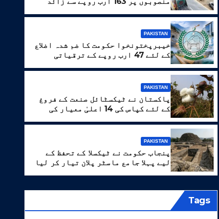
منصوبوں پر 163 ارب روپے سے زائد
خرچ
PAKISTAN
خیبرپختونخوا حکومت کا ضم شدہ اضلاع
کے لئے 47 ارب روپے کے ترقیاتی
پروگرام کا منصوبہ
PAKISTAN
PAKISTAN
پاکستان نے ٹیکسٹائل صنعت کے فروغ
کے لئے کپاس کی 14 اعلیٰ معیار کی
اقسام تیار کر لیں
روپے کے ترقیاتی پروگرام کا م
PAKISTAN
پنجاب حکومت نے ٹیکسلا کے تحفظ کے
اگست 7, 2026
WEB DESK
لیے پہلا جامع ماسٹر پلان تیار کر لیا
Tags