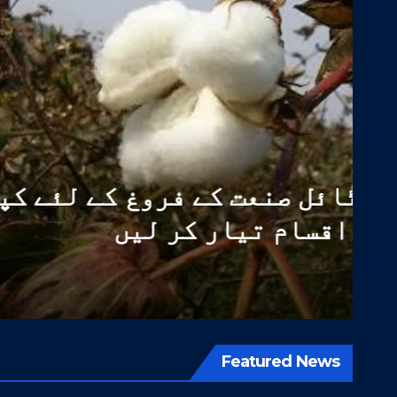
PAKISTAN
پاکستان نے ٹیکسٹائل صنع
14 اعلیٰ معیار کی اقسام تیار کر لیں
اگست 5, 2026
WEB DESK
Featured News