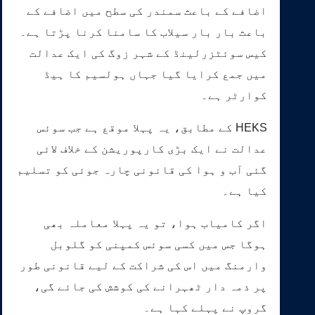
اضافے کے باعث سمندر کی سطح میں اضافے کے
باعث بار بار سیلاب کا سامنا کرنا پڑتا ہے۔
کیس سوئٹزرلینڈ کے شہر زوگ کی ایک عدالت
میں جمع کرایا گیا جہاں ہولسیم کا ہیڈ
کوارٹر ہے۔
HEKS کے مطابق، یہ پہلا موقع ہے جب سوئس
عدالت نے ایک بڑی کارپوریشن کے خلاف لائی
گئی آب و ہوا کی قانونی چارہ جوئی کو تسلیم
کیا ہے۔
اگر کامیاب ہوا، تو یہ پہلا معاملہ بھی
ہوگا جس میں کسی سوئس کمپنی کو گلوبل
وارمنگ میں اس کی شراکت کے لیے قانونی طور
پر ذمہ دار ٹھہرانے کی کوشش کی جائے گی،
گروپ نے پہلے کہا ہے۔