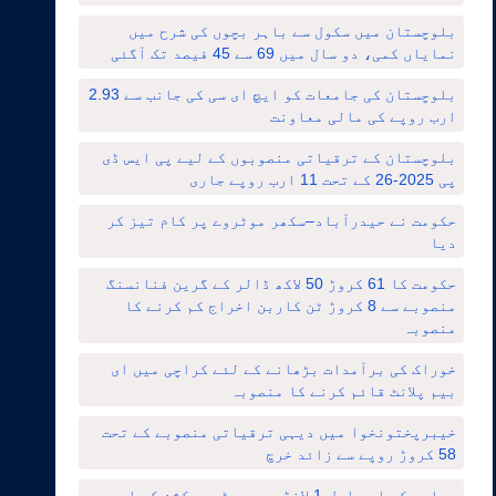
بلوچستان میں سکول سے باہر بچوں کی شرح میں
نمایاں کمی، دو سال میں 69 سے 45 فیصد تک آگئی
بلوچستان کی جامعات کو ایچ ای سی کی جانب سے 2.93
ارب روپے کی مالی معاونت
بلوچستان کے ترقیاتی منصوبوں کے لیے پی ایس ڈی
پی 2025-26 کے تحت 11 ارب روپے جاری
حکومت نے حیدرآباد–سکھر موٹروے پر کام تیز کر
دیا
حکومت کا 61 کروڑ 50 لاکھ ڈالر کے گرین فنانسنگ
منصوبے سے 8 کروڑ ٹن کاربن اخراج کم کرنے کا
منصوبہ
خوراک کی برآمدات بڑھانے کے لئے کراچی میں ای
بیم پلانٹ قائم کرنے کا منصوبہ
خیبرپختونخوا میں دیہی ترقیاتی منصوبے کے تحت
58 کروڑ روپے سے زائد خرچ
ریلوے کے ایم ایل-1 لانڈھی–روہڑی سیکشن کی اپ