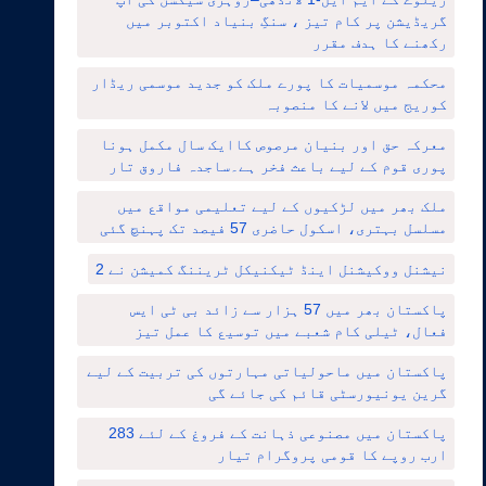
گریڈیشن پر کام تیز ، سنگِ بنیاد اکتوبر میں
رکھنے کا ہدف مقرر
محکمہ موسمیات کا پورے ملک کو جدید موسمی ریڈار
کوریج میں لانے کا منصوبہ
معرکہ حق اور بنیان مرصوص کاایک سال مکمل ہونا
پوری قوم کے لیے باعث فخر ہے۔ساجدہ فاروق تار
ملک بھر میں لڑکیوں کے لیے تعلیمی مواقع میں
مسلسل بہتری، اسکول حاضری 57 فیصد تک پہنچ گئی
نیشنل ووکیشنل اینڈ ٹیکنیکل ٹریننگ کمیشن نے 2
پاکستان بھر میں 57 ہزار سے زائد بی ٹی ایس
فعال، ٹیلی کام شعبے میں توسیع کا عمل تیز
پاکستان میں ماحولیاتی مہارتوں کی تربیت کے لیے
گرین یونیورسٹی قائم کی جائے گی
پاکستان میں مصنوعی ذہانت کے فروغ کے لئے 283
ارب روپے کا قومی پروگرام تیار