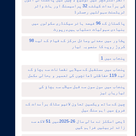
کی برآمدات کیلئے 32 پراسیسنگ اور ہاٹ واٹر
ٹریٹمنٹ سہولتیں رجسٹرڈ
پاکستان کے 96 فیصد ہائر سیکنڈری سکولوں میں
بنیادی سہولیات دستیاب ہیں،رپورٹ
پشاور میں معدنی وسائل مرکز کے قیام کے لیے 98
کروڑ روپے کا منصوبہ تیار
پنجاب میں 1
پنجاب میں مستقبل کے سیلابی نقصانات سے بچاؤ کے
لیے 119 حفاظتی ڈھانچوں کی تعمیر و بحالی مکمل
پنجاب میں مون سون سے قبل سیلاب سے بچاؤ کی
تیاریاں تیز
چین کے ساتھ ویکسین تعاون لائیو سٹاک برآمدات کے
فروغ میں اہم سنگ میل
ڈیجی اسکلز نے مالی سال 26-2025میں 51 لاکھ سے
زائد تربیتیں فراہم کیں