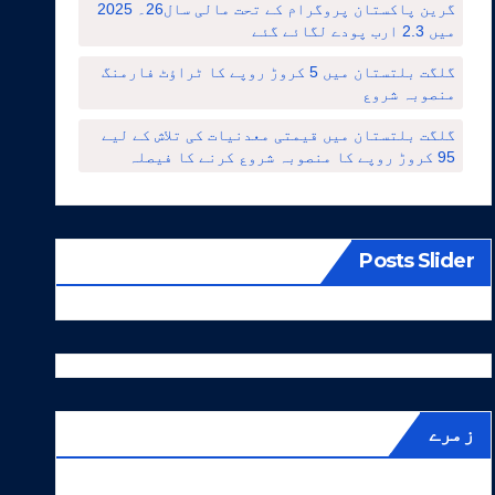
گرین پاکستان پروگرام کے تحت مالی سال26۔ 2025
میں 2.3 ارب پودے لگائے گئے
گلگت بلتستان میں 5 کروڑ روپے کا ٹراؤٹ فارمنگ
منصوبہ شروع
گلگت بلتستان میں قیمتی معدنیات کی تلاش کے لیے
95 کروڑ روپے کا منصوبہ شروع کرنے کا فیصلہ
Posts Slider
زمرے