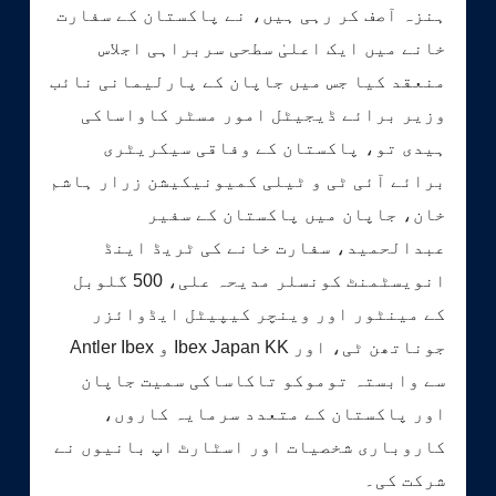
ہنزہ آصف کر رہی ہیں، نے پاکستان کے سفارت
خانے میں ایک اعلیٰ سطحی سربراہی اجلاس
منعقد کیا جس میں جاپان کے پارلیمانی نائب
وزیر برائے ڈیجیٹل امور مسٹر کاواساکی
ہیدی تو، پاکستان کے وفاقی سیکریٹری
برائے آئی ٹی و ٹیلی کمیونیکیشن زرار ہاشم
خان، جاپان میں پاکستان کے سفیر
عبدالحمید، سفارت خانے کی ٹریڈ اینڈ
انویسٹمنٹ کونسلر مدیحہ علی، 500 گلوبل
کے مینٹور اور وینچر کیپیٹل ایڈوائزر
جوناتھن ٹی، اور Ibex Japan KK و Antler Ibex
سے وابستہ توموکو تاکاساکی سمیت جاپان
اور پاکستان کے متعدد سرمایہ کاروں،
کاروباری شخصیات اور اسٹارٹ اپ بانیوں نے
شرکت کی۔