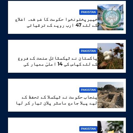
PAKISTAN
خیبرپختونخوا حکومت کا ضم شدہ اضلاع
کے لئے 47 ارب روپے کے ترقیاتی
پروگرام کا منصوبہ
PAKISTAN
پاکستان نے ٹیکسٹائل صنعت کے فروغ
کے لئے کپاس کی 14 اعلیٰ معیار کی
اقسام تیار کر لیں
PAKISTAN
پنجاب حکومت نے ٹیکسلا کے تحفظ کے
لیے پہلا جامع ماسٹر پلان تیار کر لیا
PAKISTAN