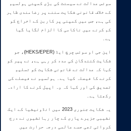
سوئس عدالت نے سیمنٹ کی بڑی کمپنی ہولسیم
کے خلاف قانونی شکایت سننے پر رضامندی ظاہر
کی ہے، جس میں کمپنی پر کاربن کے اخراج کو
کم کرنے میں ناکامی کا الزام لگایا گیا
ہے۔
این جی او سوئس چرچ ایڈ (HEKS/EPER)، جو
شکایت کنندگان کی مدد کر رہی ہے، نے پیر کو
کہا کہ عدالت نے قانونی شکایت کو تسلیم
کرنے کا فیصلہ کیا ہے۔ ہولسیم نے فیصلے کی
تصدیق کی اور کہا کہ وہ اپیل کرنے کا ارادہ
رکھتا ہے۔
یہ شکایت جنوری 2023 میں انڈونیشیا کے ایک
نشیبی جزیرے پاری کے چار رہائشیوں نے درج
کروائی تھی جسے عالمی درجہ حرارت میں