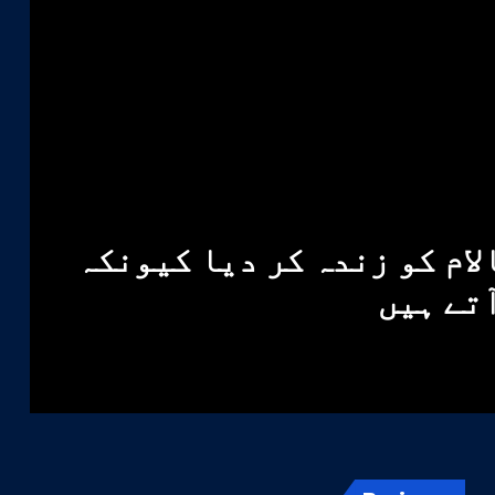
لام کو زندہ کر دیا کیونکہ
آتے ہیں