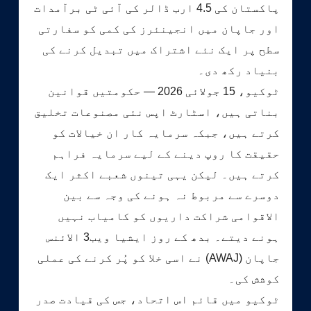
پاکستان کی 4.5 ارب ڈالر کی آئی ٹی برآمدات
اور جاپان میں انجینئرز کی کمی کو سفارتی
سطح پر ایک نئے اشتراک میں تبدیل کرنے کی
بنیاد رکھ دی۔
ٹوکیو، 15 جولائی 2026 — حکومتیں قوانین
بناتی ہیں، اسٹارٹ اپس نئی مصنوعات تخلیق
کرتے ہیں، جبکہ سرمایہ کار ان خیالات کو
حقیقت کا روپ دینے کے لیے سرمایہ فراہم
کرتے ہیں۔ لیکن یہی تینوں شعبے اکثر ایک
دوسرے سے مربوط نہ ہونے کی وجہ سے بین
الاقوامی شراکت داریوں کو کامیاب نہیں
ہونے دیتے۔ بدھ کے روز ایشیا ویب3 الائنس
جاپان (AWAJ) نے اسی خلا کو پُر کرنے کی عملی
کوشش کی۔
ٹوکیو میں قائم اس اتحاد، جس کی قیادت صدر