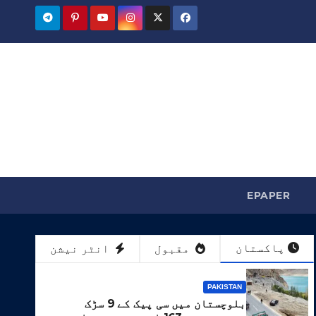
EPAPER
پاکستان
مقبول
انٹر نیشن
PAKISTAN
بلوچستان میں سی پیک کے 9 سڑک