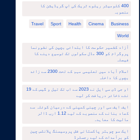
400 کلومیٹر ریلوے ٹریک کی اپ گریڈیشن کا
منصوبہ
Travel
Sport
Health
Cinema
Business
World
آزاد کشمیر حکومت کا ابتدائی بچپن کی نشوونما
پروگرام کو 300 مڈل سکولوں تک توسیع دینے کا
فیصلہ
اسلام آباد میں تعلیمی مہم کے تحت 2300 سے زائد
بچوں کا داخلہ
او جی ڈی سی ایل نے 2023 سے اب تک تیل و گیس کے 19
نئے ذخائر دریافت کر لیے
ایف ایف سی اور چینی کمپنی کے درمیان کوئلہ سے
کھاد بنانے کے منصوبے کے لیے 1.12 ارب ڈالر
مالیت کا معاہدہ
ایک سو چوہتر پاکستانی فش پروسیسنگ پلانٹس چین
کو برآمدات کے لیے رجسٹرڈ