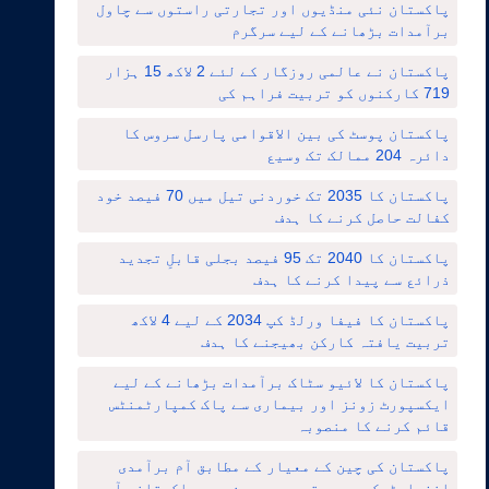
پاکستان نئی منڈیوں اور تجارتی راستوں سے چاول
برآمدات بڑھانے کے لیے سرگرم
پاکستان نے عالمی روزگار کے لئے 2 لاکھ 15 ہزار
719 کارکنوں کو تربیت فراہم کی
پاکستان پوسٹ کی بین الاقوامی پارسل سروس کا
دائرہ 204 ممالک تک وسیع
پاکستان کا 2035 تک خوردنی تیل میں 70 فیصد خود
کفالت حاصل کرنے کا ہدف
پاکستان کا 2040 تک 95 فیصد بجلی قابلِ تجدید
ذرائع سے پیدا کرنے کا ہدف
پاکستان کا فیفا ورلڈ کپ 2034 کے لیے 4 لاکھ
تربیت یافتہ کارکن بھیجنے کا ہدف
پاکستان کا لائیو سٹاک برآمدات بڑھانے کے لیے
ایکسپورٹ زونز اور بیماری سے پاک کمپارٹمنٹس
قائم کرنے کا منصوبہ
پاکستان کی چین کے معیار کے مطابق آم برآمدی
انفراسٹرکچر میں توسیع ، چین میں پاکستانی آموں