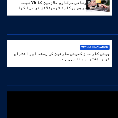
وفاقی سرکاری ملازمین کا 75 فیصد
سروس ریکارڈ ڈیجیٹلائز کر دیا گیا
TECH & INNOVATION
چینی کار ساز کمپنی صارفین کی پسند اور اختراع
کو بااختیار بنا رہی ہے۔