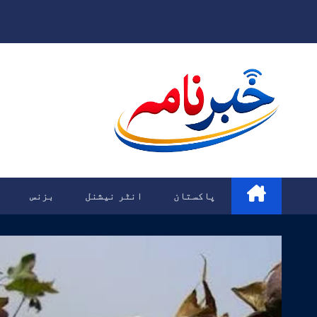
Ski
t
conten
پاکستان
انٹر نیشنل
بزنس