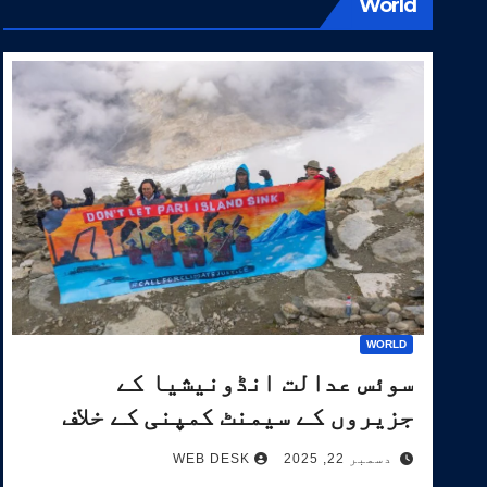
World
WORLD
سوئس عدالت انڈونیشیا کے
جزیروں کے سیمنٹ کمپنی کے خلاف
آب و ہوا کیس کی سماعت کرے گی۔
دسمبر 22, 2025
WEB DESK