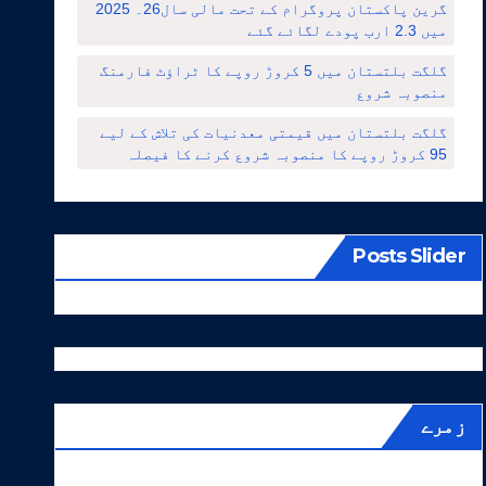
گرین پاکستان پروگرام کے تحت مالی سال26۔ 2025
میں 2.3 ارب پودے لگائے گئے
گلگت بلتستان میں 5 کروڑ روپے کا ٹراؤٹ فارمنگ
منصوبہ شروع
گلگت بلتستان میں قیمتی معدنیات کی تلاش کے لیے
95 کروڑ روپے کا منصوبہ شروع کرنے کا فیصلہ
Posts Slider
زمرے