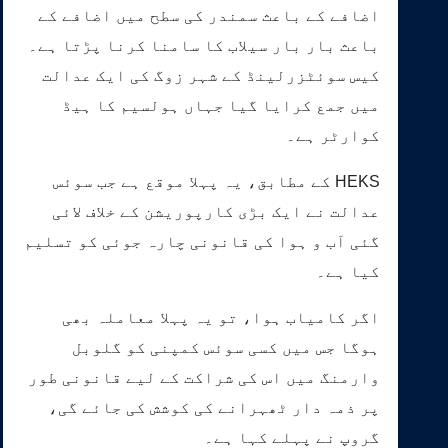
اضافے کے باعث سمندر کی سطح میں اضافے کے
باعث بار بار سیلاب کا سامنا کرنا پڑتا ہے۔
کیس سوئٹزرلینڈ کے شہر زوگ کی ایک عدالت
میں جمع کرایا گیا جہاں ہولسیم کا ہیڈ
کوارٹر ہے۔
HEKS کے مطابق، یہ پہلا موقع ہے جب سوئس
عدالت نے ایک بڑی کارپوریشن کے خلاف لائی
گئی آب و ہوا کی قانونی چارہ جوئی کو تسلیم
کیا ہے۔
اگر کامیاب ہوا، تو یہ پہلا معاملہ بھی
ہوگا جس میں کسی سوئس کمپنی کو گلوبل
وارمنگ میں اس کی شراکت کے لیے قانونی طور
پر ذمہ دار ٹھہرانے کی کوشش کی جائے گی،
گروپ نے پہلے کہا ہے۔