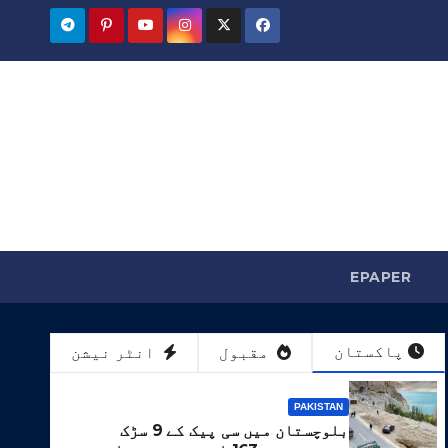
EPAPER
پاکستان
مقبول
انٹر نیشن
PAKISTAN
بلوچستان میں سی پیک کے 9 سڑک