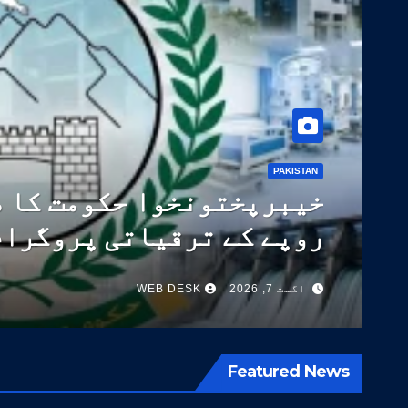
PAKISTAN
پاکستان نے ٹیکسٹائل صنعت ک
14 اعلیٰ معیار کی اقسام تیار کر لیں
اگست 5, 2026
WEB DESK
Featured News