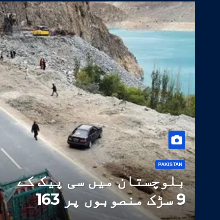
PAKISTAN
بلوچستان میں سی پیک کے
9 سڑک منصوبوں پر 163
ارب روپے سے زائد خرچ