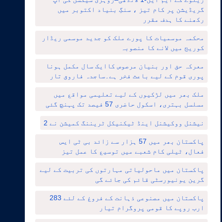
گریڈیشن پر کام تیز ، سنگِ بنیاد اکتوبر میں
رکھنے کا ہدف مقرر
محکمہ موسمیات کا پورے ملک کو جدید موسمی ریڈار
کوریج میں لانے کا منصوبہ
معرکہ حق اور بنیان مرصوص کاایک سال مکمل ہونا
پوری قوم کے لیے باعث فخر ہے۔ساجدہ فاروق تار
ملک بھر میں لڑکیوں کے لیے تعلیمی مواقع میں
مسلسل بہتری، اسکول حاضری 57 فیصد تک پہنچ گئی
نیشنل ووکیشنل اینڈ ٹیکنیکل ٹریننگ کمیشن نے 2
پاکستان بھر میں 57 ہزار سے زائد بی ٹی ایس
فعال، ٹیلی کام شعبے میں توسیع کا عمل تیز
پاکستان میں ماحولیاتی مہارتوں کی تربیت کے لیے
گرین یونیورسٹی قائم کی جائے گی
پاکستان میں مصنوعی ذہانت کے فروغ کے لئے 283
ارب روپے کا قومی پروگرام تیار