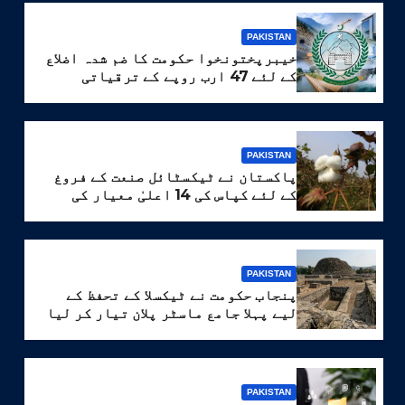
PAKISTAN
خیبرپختونخوا حکومت کا ضم شدہ اضلاع
کے لئے 47 ارب روپے کے ترقیاتی
پروگرام کا منصوبہ
PAKISTAN
پاکستان نے ٹیکسٹائل صنعت کے فروغ
کے لئے کپاس کی 14 اعلیٰ معیار کی
اقسام تیار کر لیں
PAKISTAN
پنجاب حکومت نے ٹیکسلا کے تحفظ کے
لیے پہلا جامع ماسٹر پلان تیار کر لیا
PAKISTAN