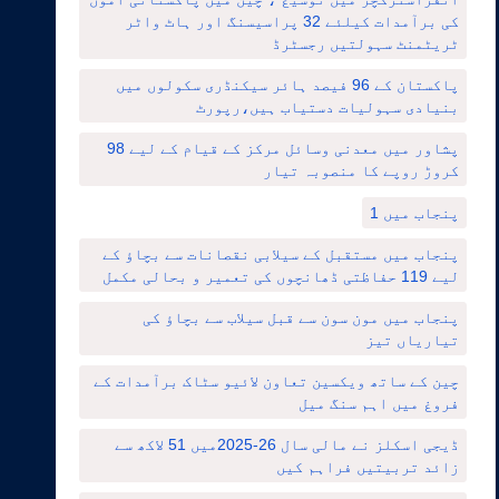
کی برآمدات کیلئے 32 پراسیسنگ اور ہاٹ واٹر
ٹریٹمنٹ سہولتیں رجسٹرڈ
پاکستان کے 96 فیصد ہائر سیکنڈری سکولوں میں
بنیادی سہولیات دستیاب ہیں،رپورٹ
پشاور میں معدنی وسائل مرکز کے قیام کے لیے 98
کروڑ روپے کا منصوبہ تیار
پنجاب میں 1
پنجاب میں مستقبل کے سیلابی نقصانات سے بچاؤ کے
لیے 119 حفاظتی ڈھانچوں کی تعمیر و بحالی مکمل
پنجاب میں مون سون سے قبل سیلاب سے بچاؤ کی
تیاریاں تیز
چین کے ساتھ ویکسین تعاون لائیو سٹاک برآمدات کے
فروغ میں اہم سنگ میل
ڈیجی اسکلز نے مالی سال 26-2025میں 51 لاکھ سے
زائد تربیتیں فراہم کیں