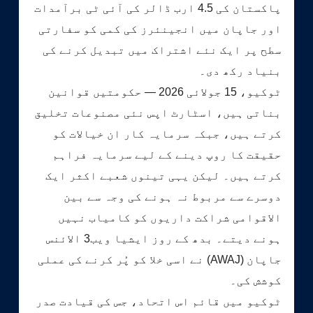
پاکستان کی 4.5 ارب ڈالر کی آئی ٹی برآمدات
اور جاپان میں انجینئرز کی کمی کو سفارتی
سطح پر ایک نئے اشتراک میں تبدیل کرنے کی
بنیاد رکھ دی۔
ٹوکیو، 15 جولائی 2026 — حکومتیں قوانین
بناتی ہیں، اسٹارٹ اپس نئی مصنوعات تخلیق
کرتے ہیں، جبکہ سرمایہ کار ان خیالات کو
حقیقت کا روپ دینے کے لیے سرمایہ فراہم
کرتے ہیں۔ لیکن یہی تینوں شعبے اکثر ایک
دوسرے سے مربوط نہ ہونے کی وجہ سے بین
الاقوامی شراکت داریوں کو کامیاب نہیں
ہونے دیتے۔ بدھ کے روز ایشیا ویب3 الائنس
جاپان (AWAJ) نے اسی خلا کو پُر کرنے کی عملی
کوشش کی۔
ٹوکیو میں قائم اس اتحاد، جس کی قیادت صدر