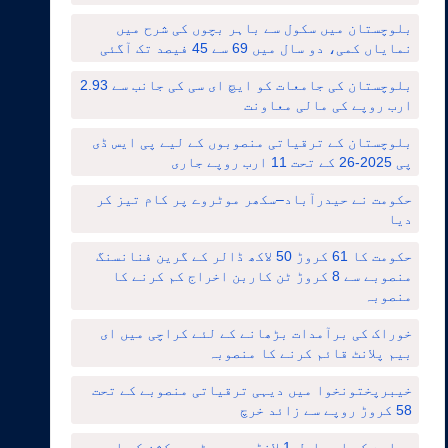
بلوچستان میں سکول سے باہر بچوں کی شرح میں
نمایاں کمی، دو سال میں 69 سے 45 فیصد تک آگئی
بلوچستان کی جامعات کو ایچ ای سی کی جانب سے 2.93
ارب روپے کی مالی معاونت
بلوچستان کے ترقیاتی منصوبوں کے لیے پی ایس ڈی
پی 2025-26 کے تحت 11 ارب روپے جاری
حکومت نے حیدرآباد–سکھر موٹروے پر کام تیز کر
دیا
حکومت کا 61 کروڑ 50 لاکھ ڈالر کے گرین فنانسنگ
منصوبے سے 8 کروڑ ٹن کاربن اخراج کم کرنے کا
منصوبہ
خوراک کی برآمدات بڑھانے کے لئے کراچی میں ای
بیم پلانٹ قائم کرنے کا منصوبہ
خیبرپختونخوا میں دیہی ترقیاتی منصوبے کے تحت
58 کروڑ روپے سے زائد خرچ
ریلوے کے ایم ایل-1 لانڈھی–روہڑی سیکشن کی اپ