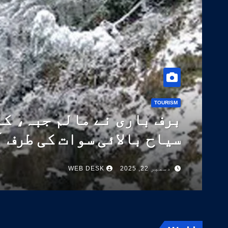
TOURISM
برف باری نے مالم جبہ، کا
سیاح بالائی سوات کی طرف 
دسمبر 22, 2025
WEB DESK