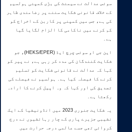
سوئس عدالت نے سیمنٹ کی بڑی کمپنی ہولسیم
کے خلاف قانونی شکایت سننے پر رضامندی ظاہر
کی ہے، جس میں کمپنی پر کاربن کے اخراج کو
کم کرنے میں ناکامی کا الزام لگایا گیا
ہے۔
این جی او سوئس چرچ ایڈ (HEKS/EPER)، جو
شکایت کنندگان کی مدد کر رہی ہے، نے پیر کو
کہا کہ عدالت نے قانونی شکایت کو تسلیم
کرنے کا فیصلہ کیا ہے۔ ہولسیم نے فیصلے کی
تصدیق کی اور کہا کہ وہ اپیل کرنے کا ارادہ
رکھتا ہے۔
یہ شکایت جنوری 2023 میں انڈونیشیا کے ایک
نشیبی جزیرے پاری کے چار رہائشیوں نے درج
کروائی تھی جسے عالمی درجہ حرارت میں