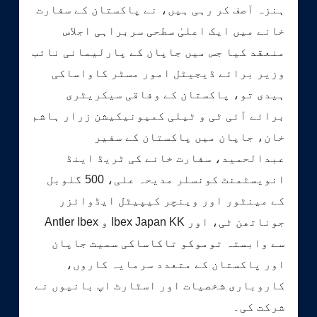
ہنزہ آصف کر رہی ہیں، نے پاکستان کے سفارت
خانے میں ایک اعلیٰ سطحی سربراہی اجلاس
منعقد کیا جس میں جاپان کے پارلیمانی نائب
وزیر برائے ڈیجیٹل امور مسٹر کاواساکی
ہیدی تو، پاکستان کے وفاقی سیکریٹری
برائے آئی ٹی و ٹیلی کمیونیکیشن زرار ہاشم
خان، جاپان میں پاکستان کے سفیر
عبدالحمید، سفارت خانے کی ٹریڈ اینڈ
انویسٹمنٹ کونسلر مدیحہ علی، 500 گلوبل
کے مینٹور اور وینچر کیپیٹل ایڈوائزر
جوناتھن ٹی، اور Ibex Japan KK و Antler Ibex
سے وابستہ توموکو تاکاساکی سمیت جاپان
اور پاکستان کے متعدد سرمایہ کاروں،
کاروباری شخصیات اور اسٹارٹ اپ بانیوں نے
شرکت کی۔