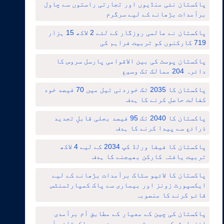
پاکستان نئی منڈیوں اور تجارتی راستوں سے چاول
برآمدات بڑھانے کے لیے سرگرم
پاکستان نے عالمی روزگار کے لئے 2 لاکھ 15 ہزار
719 کارکنوں کو تربیت فراہم کی
پاکستان پوسٹ کی بین الاقوامی پارسل سروس کا
دائرہ 204 ممالک تک وسیع
پاکستان کا 2035 تک خوردنی تیل میں 70 فیصد خود
کفالت حاصل کرنے کا ہدف
پاکستان کا 2040 تک 95 فیصد بجلی قابلِ تجدید
ذرائع سے پیدا کرنے کا ہدف
پاکستان کا فیفا ورلڈ کپ 2034 کے لیے 4 لاکھ
تربیت یافتہ کارکن بھیجنے کا ہدف
پاکستان کا لائیو سٹاک برآمدات بڑھانے کے لیے
ایکسپورٹ زونز اور بیماری سے پاک کمپارٹمنٹس
قائم کرنے کا منصوبہ
پاکستان کی چین کے معیار کے مطابق آم برآمدی
انفراسٹرکچر میں توسیع ، چین میں پاکستانی آموں