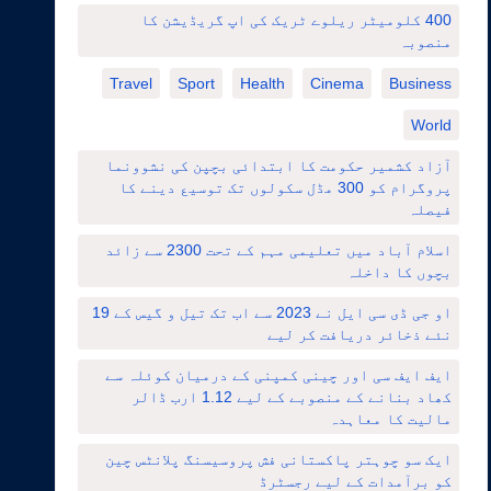
400 کلومیٹر ریلوے ٹریک کی اپ گریڈیشن کا
منصوبہ
Travel
Sport
Health
Cinema
Business
World
آزاد کشمیر حکومت کا ابتدائی بچپن کی نشوونما
پروگرام کو 300 مڈل سکولوں تک توسیع دینے کا
فیصلہ
اسلام آباد میں تعلیمی مہم کے تحت 2300 سے زائد
بچوں کا داخلہ
او جی ڈی سی ایل نے 2023 سے اب تک تیل و گیس کے 19
نئے ذخائر دریافت کر لیے
ایف ایف سی اور چینی کمپنی کے درمیان کوئلہ سے
کھاد بنانے کے منصوبے کے لیے 1.12 ارب ڈالر
مالیت کا معاہدہ
ایک سو چوہتر پاکستانی فش پروسیسنگ پلانٹس چین
کو برآمدات کے لیے رجسٹرڈ