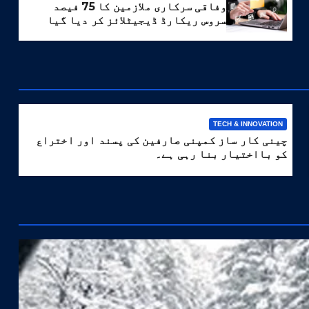
وفاقی سرکاری ملازمین کا 75 فیصد
سروس ریکارڈ ڈیجیٹلائز کر دیا گیا
TECH & INNOVATION
چینی کار ساز کمپنی صارفین کی پسند اور اختراع
کو بااختیار بنا رہی ہے۔