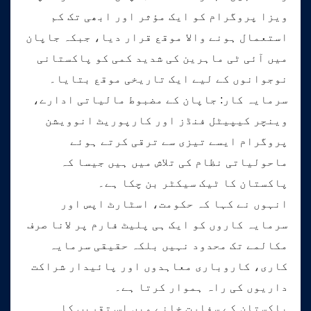
ویزا پروگرام کو ایک مؤثر اور ابھی تک کم
استعمال ہونے والا موقع قرار دیا، جبکہ جاپان
میں آئی ٹی ماہرین کی شدید کمی کو پاکستانی
نوجوانوں کے لیے ایک تاریخی موقع بتایا۔
سرمایہ کار: جاپان کے مضبوط مالیاتی ادارے،
وینچر کیپیٹل فنڈز اور کارپوریٹ انوویشن
پروگرام ایسے تیزی سے ترقی کرتے ہوئے
ماحولیاتی نظام کی تلاش میں ہیں جیسا کہ
پاکستان کا ٹیک سیکٹر بن چکا ہے۔
انہوں نے کہا کہ حکومت، اسٹارٹ اپس اور
سرمایہ کاروں کو ایک ہی پلیٹ فارم پر لانا صرف
مکالمے تک محدود نہیں بلکہ حقیقی سرمایہ
کاری، کاروباری معاہدوں اور پائیدار شراکت
داریوں کی راہ ہموار کرتا ہے۔
پاکستان کے سفارت خانے میں اس تقریب کا