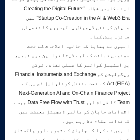
اپنے کلیدی خطاب "Creating the Digital Future:
Startup Co-Creation in the AI & Web3 Era” میں
جاپان کی نئی ڈیجیٹل پالیسیوں کا تفصیلی
جائزہ پیش کیا۔
انہوں نے بتایا کہ حالیہ اصلاحات کے تحت
مصنوعی ذہانت کے لیے ڈیٹا قوانین میں نرمی،
ین اسٹیبل کوائنز کا عملی نفاذ، ٹوکن
ریگولیشن کو Financial Instruments and Exchange
Act (FIEA) کے تحت منتقل کرنا، ایل ڈی پی کے
Next-Generation AI and On-Chain Finance Project
Team کا قیام اور Data Free Flow with Trust جیسے
اقدامات جاپان کو عالمی ڈیجیٹل معیشت میں
قائدانہ مقام دلا رہے ہیں۔
انہوں نے کہا کہ جاپان کے تجربے اور پاکستان
کی نوجوان صلاحیتوں کا امتزاج ایک نئی