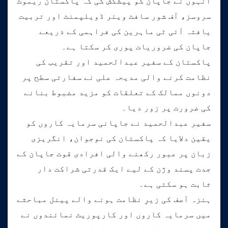
انہوں نے جاپان کو پیشکش کی کہ پاکستان ریموٹ
سروسز، آف شور سافٹ ویئر ڈویلپمنٹ اور تربیت
یافتہ آئی ٹی ماہرین کی فراہمی کے ذریعے
جاپان کی ضروریات پوری کر سکتا ہے۔
پاکستان کے سفیر عبدالحمید اور تقریب کی
نظامت کرنے والی مدیحہ علی نے سفارتی سطح پر
دونوں ممالک کے تعلقات کو مزید مضبوط بنانے
کی ضرورت پر زور دیا۔
سفیر عبدالحمید نے جاپانی سرمایہ کاروں کو
یقین دلایا کہ پاکستان کی نوجوان، انگریزی
زبان پر عبور رکھنے والی افرادی قوت جاپان کے
جدت پسند وژن کے لیے ایک قدرتی شراکت دار
ثابت ہو سکتی ہے۔
ہنزہ آصف کی زیرِ نظامت ہونے والے پینل مباحثے
میں سرمایہ کاروں اور کارپوریٹ نمائندوں نے