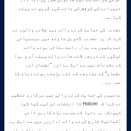
ٹھہرانے کی کوشش کی جائے گی، گروپ نے پہلے
کہا ہے۔
مقدمہ کی حمایت کرنے والے مہم چلانے والوں نے
کہا کہ یہ مقدمہ گلوبل ساؤتھ میں موسمیاتی
تبدیلیوں سے براہ راست متاثر ہونے والے
لوگوں کے ذریعہ لائے جانے والے پہلے آب و ہوا
کے مقدمات میں سے ایک ہے اور "نقصان اور
نقصان” کے معاوضے کے لئے بڑھتے ہوئے دباؤ کا
حصہ ہے۔
مدعیوں کی حمایت کرنے والی غیر سرکاری تنظیم
نے کہا کہ Holcim کا انتخاب اس لیے کیا گیا
کیونکہ یہ دنیا کے سب سے بڑے کاربن ڈائی
آکسائیڈ خارج کرنے والے اداروں میں سے ایک ہے
اور سوئٹزرلینڈ میں مقیم سب سے بڑی نام نہاد