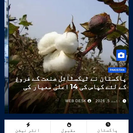
PAKISTAN
پاکستان نے ٹیکسٹائل صنعت کے فروغ
کے لئے کپاس کی 14 اعلیٰ معیار کی
اقسام تیار کر لیں
اگست 5, 2026
WEB DESK
پاکستان
مقبول
انٹر نیشن