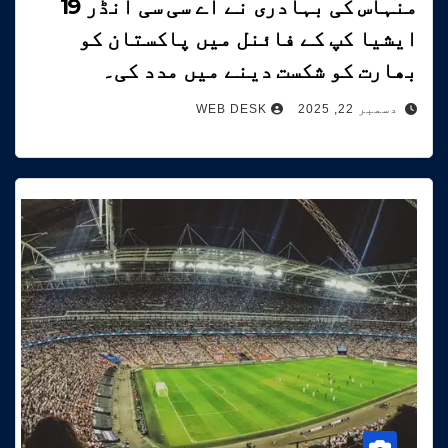
منہاس کی بہادری نے اے سی سی انڈر 19
ایشیا کپ کے فائنل میں پاکستان کو
بھارت کو شکست دینے میں مدد کی۔
دسمبر 22, 2025
WEB DESK