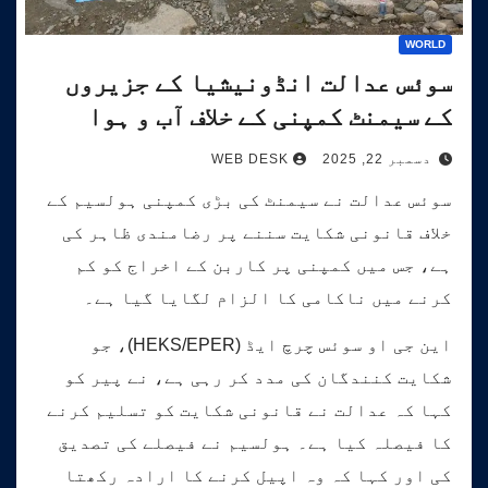
WORLD
سوئس عدالت انڈونیشیا کے جزیروں
کے سیمنٹ کمپنی کے خلاف آب و ہوا
کیس کی سماعت کرے گی۔
دسمبر 22, 2025
WEB DESK
سوئس عدالت نے سیمنٹ کی بڑی کمپنی ہولسیم کے
خلاف قانونی شکایت سننے پر رضامندی ظاہر کی
ہے، جس میں کمپنی پر کاربن کے اخراج کو کم
کرنے میں ناکامی کا الزام لگایا گیا ہے۔
این جی او سوئس چرچ ایڈ (HEKS/EPER)، جو
شکایت کنندگان کی مدد کر رہی ہے، نے پیر کو
کہا کہ عدالت نے قانونی شکایت کو تسلیم کرنے
کا فیصلہ کیا ہے۔ ہولسیم نے فیصلے کی تصدیق
کی اور کہا کہ وہ اپیل کرنے کا ارادہ رکھتا