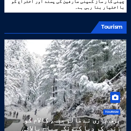
چینی کار ساز کمپنی صارفین کی پسند اور اختراع کو
بااختیار بنا رہی ہے۔
Tourism
TOURISM
برف باری نے مالم جبہ، کالام کو
زندہ کر دیا کیونکہ سیاح بالائی