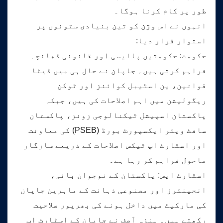
طور پر کام کرنا ہوگا۔
انہوں نے اس وژن کو تین بنیادی ستونوں پر
استوار قرار دیا:
حکومت: حکومتیں پالیسی اور قانونی ڈھانچہ
فراہم کرتی ہیں۔ جاپان نے حال ہی میں ڈیٹا
قوانین، ین اسٹیبل کوائنز اور ٹوکن
ریگولیشن میں اہم اصلاحات کی ہیں، جبکہ
پاکستان اسپیشل ٹیکنالوجی زونز، پاکستان
سافٹ ویئر ایکسپورٹ بورڈ (PSEB) کی معاونت
اور اسٹارٹ اپ ٹیکس اصلاحات کے ذریعے سازگار
ماحول فراہم کر رہا ہے۔
اسٹارٹ اپس: پاکستان کے نوجوان بانی،
انجینئرز اور مصنوعی ذہانت کے ماہرین جاپان
کی مارکیٹ میں داخل ہونے کی بھرپور صلاحیت
رکھتے ہیں۔ ہنزہ آصف نے جاپان کے اسٹارٹ اپ