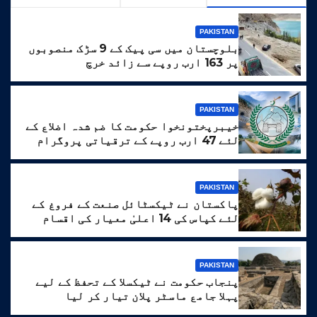
PAKISTAN
بلوچستان میں سی پیک کے 9 سڑک منصوبوں
پر 163 ارب روپے سے زائد خرچ
PAKISTAN
خیبرپختونخوا حکومت کا ضم شدہ اضلاع کے
لئے 47 ارب روپے کے ترقیاتی پروگرام
کا منصوبہ
PAKISTAN
پاکستان نے ٹیکسٹائل صنعت کے فروغ کے
لئے کپاس کی 14 اعلیٰ معیار کی اقسام
تیار کر لیں
PAKISTAN
پنجاب حکومت نے ٹیکسلا کے تحفظ کے لیے
پہلا جامع ماسٹر پلان تیار کر لیا