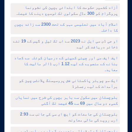
آزاد کشمیر حکومت کا ابتدائی بچپن کی نشوونما
پروگرام کو 300 مڈل سکولوں تک توسیع دینے کا فیصلہ
اسلام آباد میں تعلیمی مہم کے تحت 2300 سے زائد بچوں
کا داخلہ
او جی ڈی سی ایل نے 2023 سے اب تک تیل و گیس کے 19 نئے
ذخائر دریافت کر لیے
ایف ایف سی اور چینی کمپنی کے درمیان کوئلہ سے کھاد
بنانے کے منصوبے کے لیے 1.12 ارب ڈالر مالیت کا
معاہدہ
ایک سو چوہتر پاکستانی فش پروسیسنگ پلانٹس چین کو
برآمدات کے لیے رجسٹرڈ
بلوچستان میں سکول سے باہر بچوں کی شرح میں نمایاں
کمی، دو سال میں 69 سے 45 فیصد تک آگئی
بلوچستان کی جامعات کو ایچ ای سی کی جانب سے 2.93
ارب روپے کی مالی معاونت
بلوچستان کے ترقیاتی منصوبوں کے لیے پی ایس ڈی پی