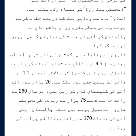
"ڈیجیٹل سلک روڈ” کی بنیاد رکھ سکتا ہے۔
اسلام آباد سے ویڈیو لنک کے ذریعے خطاب کرتے
ہوئے وفاقی سیکریٹری زرار ہاشم خان نے
پاکستان کی آئی ٹی صنعت کی نمایاں کامیابیوں
کو اجاگر کیا۔
انہوں نے بتایا کہ پاکستان کی آئی ٹی برآمدات
رواں سال 4.5 ارب ڈالر سے تجاوز کرنے کی راہ پر
گامزن ہیں، فری لانسرز کی سالانہ آمدنی 1.1 ارب
ڈالر تک پہنچ چکی ہے، ملک میں 26 ہزار سے زائد
آئی ٹی کمپنیاں کام کر رہی ہیں، ہر سال 260 سے
زائد جامعات سے 75 ہزار سے زیادہ گریجویٹس
فارغ التحصیل ہوتے ہیں جبکہ پاکستان اپنی
آئی ٹی خدمات 170 سے زائد ممالک کو برآمد کر
رہا ہے۔