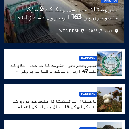
PAKISTAN
بلوچستان میں سی پیک کے 9 سڑک
منصوبوں پر 163 ارب روپے سے زائد
خرچ
اگست 7, 2026
WEB DESK
PAKISTAN
خیبرپختونخوا حکومت کا ضم شدہ اضلاع کے
لئے 47 ارب روپے کے ترقیاتی پروگرام
کا منصوبہ
PAKISTAN
پاکستان نے ٹیکسٹائل صنعت کے فروغ کے
لئے کپاس کی 14 اعلیٰ معیار کی اقسام
تیار کر لیں