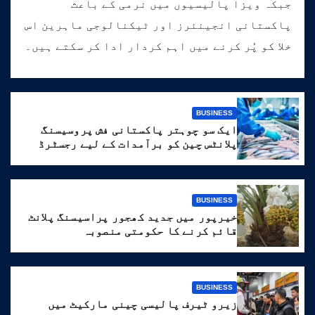
جبکہ ویزا پالیسیوں میں نرمی کے باعث
پاکستانی انجینئرز اور ٹیکنالوجی ماہرین اس
خلا کو پُر کرنے میں اہم کردار ادا کر سکتے ہیں۔
BUSINESS
ایک سو چوہتر پاکستانی فش پروسیسنگ
پلانٹس چین کو برآمدات کے لیے رجسٹرڈ
BUSINESS
خیرپور میں جدید کھجور پراسیسنگ پلانٹ
قائم کرنے کا حکومتی منصوبہ
BUSINESS
زیرو ٹیرف پالیسی چینی مارکیٹ میں