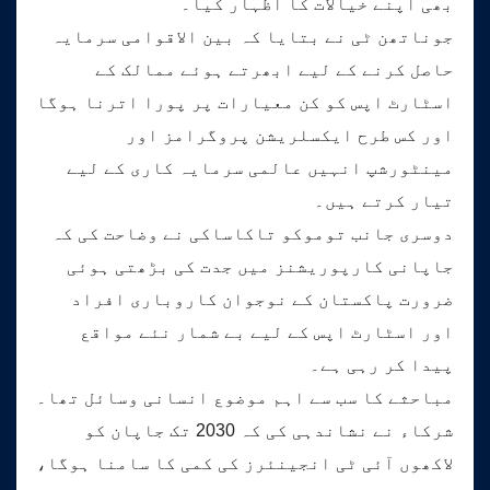
بھی اپنے خیالات کا اظہار کیا۔
جوناتھن ٹی نے بتایا کہ بین الاقوامی سرمایہ
حاصل کرنے کے لیے ابھرتے ہوئے ممالک کے
اسٹارٹ اپس کو کن معیارات پر پورا اترنا ہوگا
اور کس طرح ایکسلریشن پروگرامز اور
مینٹورشپ انہیں عالمی سرمایہ کاری کے لیے
تیار کرتے ہیں۔
دوسری جانب توموکو تاکاساکی نے وضاحت کی کہ
جاپانی کارپوریشنز میں جدت کی بڑھتی ہوئی
ضرورت پاکستان کے نوجوان کاروباری افراد
اور اسٹارٹ اپس کے لیے بے شمار نئے مواقع
پیدا کر رہی ہے۔
مباحثے کا سب سے اہم موضوع انسانی وسائل تھا۔
شرکاء نے نشاندہی کی کہ 2030 تک جاپان کو
لاکھوں آئی ٹی انجینئرز کی کمی کا سامنا ہوگا،