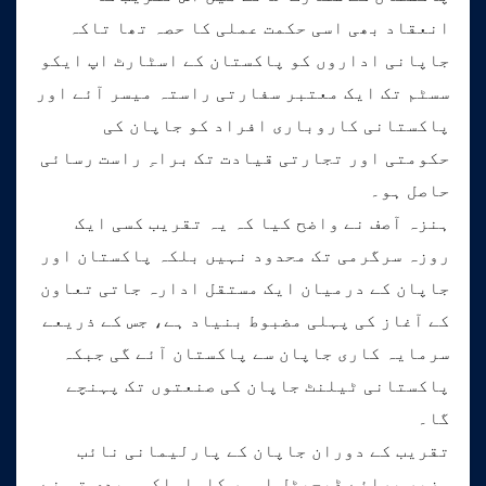
انعقاد بھی اسی حکمت عملی کا حصہ تھا تاکہ
جاپانی اداروں کو پاکستان کے اسٹارٹ اپ ایکو
سسٹم تک ایک معتبر سفارتی راستہ میسر آئے اور
پاکستانی کاروباری افراد کو جاپان کی
حکومتی اور تجارتی قیادت تک براہِ راست رسائی
حاصل ہو۔
ہنزہ آصف نے واضح کیا کہ یہ تقریب کسی ایک
روزہ سرگرمی تک محدود نہیں بلکہ پاکستان اور
جاپان کے درمیان ایک مستقل ادارہ جاتی تعاون
کے آغاز کی پہلی مضبوط بنیاد ہے، جس کے ذریعے
سرمایہ کاری جاپان سے پاکستان آئے گی جبکہ
پاکستانی ٹیلنٹ جاپان کی صنعتوں تک پہنچے
گا۔
تقریب کے دوران جاپان کے پارلیمانی نائب
وزیر برائے ڈیجیٹل امور کاواساکی ہیدی تو نے