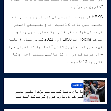
"کاربن میجر” ہے۔
HEKS کی طرف سے کمیشن کی گئی اور ریاستہائے
متحدہ میں قائم کلائمیٹ اکاؤنٹیبلٹی انسٹی
ٹیوٹ کی طرف سے کی گئی ایک تحقیق میں پتا چلا
ہے کہ Holcim نے 1950 اور 2021 کے درمیان 7 بلین
ٹن سے زیادہ کاربن ڈائی آکسائیڈ کا اخراج کیا
– اس عرصے کے دوران کل عالمی صنعتی اخراج کا
تقریباً 0.42 فیصد۔
WORLD
جاپان دنیا کے سب سے بڑے ایٹمی بجلی
گھر کو دوبارہ شروع کرنے کے لیے تیار
ہے۔