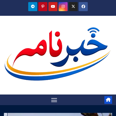
Ski
t
conten