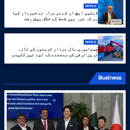
WORLD
ڈبلیو ایچ او کے سربراہ نے خبردار کیا
ہے کہ غزہ میں قحط کے خلاف پیش رفت
‘انتہائی نازک’ ہے۔
WORLD
چین-یورپ مال بردار ٹرینوں کی تازہ
ترین ترقی کو سمجھنے کے لیے تین کلیدی
الفاظ
Business