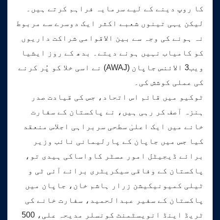
کا روپ دینے کے لیے سرمایہ فراہم کرتے ہیں۔
لیکن یہی تینوں شعبے اکثر ایک دوسرے سے مربوط
نہ ہونے کی وجہ سے بین الاقوامی شراکت داریوں
کو کامیاب نہیں ہونے دیتے۔ بدھ کے روز ایشیا
ویب3 الائنس جاپان (AWAJ) نے اسی خلا کو پُر کرنے
کی عملی کوشش کی۔
ٹوکیو میں قائم اس اتحاد، جس کی قیادت صدر
ہنزہ آصف کر رہی ہیں، نے پاکستان کے سفارت
خانے میں ایک اعلیٰ سطحی سربراہی اجلاس منعقد
کیا جس میں جاپان کے پارلیمانی نائب وزیر
برائے ڈیجیٹل امور مسٹر کاواساکی ہیدی تو،
پاکستان کے وفاقی سیکریٹری برائے آئی ٹی و
ٹیلی کمیونیکیشن زرار ہاشم خان، جاپان میں
پاکستان کے سفیر عبدالحمید، سفارت خانے کی
ٹریڈ اینڈ انویسٹمنٹ کونسلر مدیحہ علی، 500