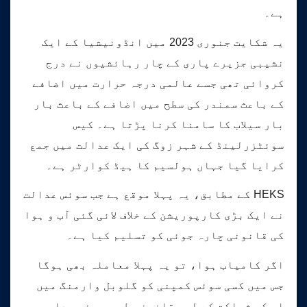
ہے۔
یہ شکایت جنوری 2023 میں انڈونیشیا کے ایک
نشیبی جزیرے پاری کے چار رہائشیوں نے درج
کروائی تھی جسے عالمی درجہ حرارت میں اضافے
کے باعث سمندر کی سطح میں اضافے کے باعث بار
بار سیلاب کا سامنا کرنا پڑتا ہے۔ کیس
سوئٹزرلینڈ کے شہر زوگ کی ایک عدالت میں جمع
کرایا گیا جہاں ہولسیم کا ہیڈ کوارٹر ہے۔
HEKS کے مطابق، یہ پہلا موقع ہے جب سوئس عدالت
نے ایک بڑی کارپوریشن کے خلاف لائی گئی آب و ہوا
کی قانونی چارہ جوئی کو تسلیم کیا ہے۔
اگر کامیاب ہوا، تو یہ پہلا معاملہ بھی ہوگا
جس میں کسی سوئس کمپنی کو گلوبل وارمنگ میں
اس کی شراکت کے لیے قانونی طور پر ذمہ دار