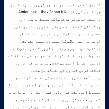
گلوبل کے مینٹور اور وینچر کیپیٹل ایڈوائزر
جوناتھن ٹی، اور Ibex Japan KK و Antler Ibex سے
وابستہ توموکو تاکاساکی سمیت جاپان اور
پاکستان کے متعدد سرمایہ کاروں، کاروباری
شخصیات اور اسٹارٹ اپ بانیوں نے شرکت کی۔
اس سربراہی اجلاس کا بنیادی مقصد حکومت،
اسٹارٹ اپس اور سرمایہ کاروں کے درمیان ایسا
مضبوط رابطہ قائم کرنا تھا جو دونوں ممالک کے
درمیان طویل المدتی جدت، سرمایہ کاری اور
ٹیکنالوجی تعاون کی بنیاد بن سکے۔
ہنزہ آصف نے پینل مباحثے کی نظامت کرتے ہوئے
واضح کیا کہ پاکستان اور جاپان کے درمیان ایک
مضبوط انوویشن کوریڈور کسی ایک ادارے یا فرد
کے ذریعے ممکن نہیں بلکہ اس کے لیے حکومت،
کاروباری شعبے اور سرمایہ کاروں کو مشترکہ