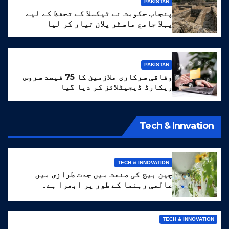
PAKISTAN
پنجاب حکومت نے ٹیکسلا کے تحفظ کے لیے
پہلا جامع ماسٹر پلان تیار کر لیا
PAKISTAN
وفاقی سرکاری ملازمین کا 75 فیصد سروس
ریکارڈ ڈیجیٹلائز کر دیا گیا
Tech & Innvation
TECH & INNOVATION
چین بیج کی صنعت میں جدت طرازی میں
عالمی رہنما کے طور پر ابھرا ہے۔
TECH & INNOVATION