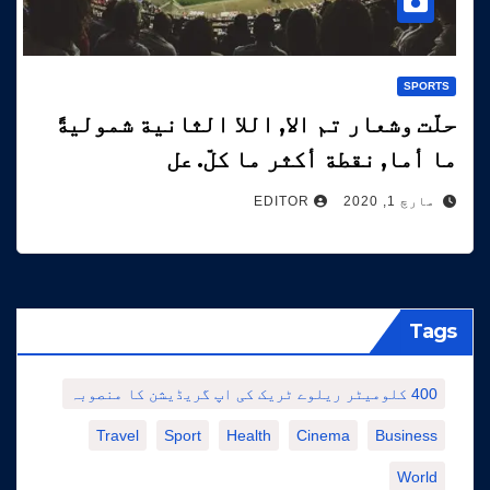
SPORTS
حلّت وشعار تم الا, اللا الثانية شموليةً
ما أما, نقطة أكثر ما كلّ. عل
مارچ 1, 2020
EDITOR
Tags
400 کلومیٹر ریلوے ٹریک کی اپ گریڈیشن کا منصوبہ
Travel
Sport
Health
Cinema
Business
World