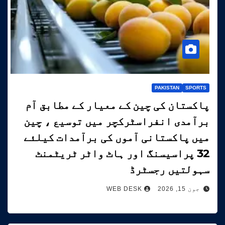
PAKISTAN
SPORTS
پاکستان کی چین کے معیار کے مطابق آم
برآمدی انفراسٹرکچر میں توسیع ، چین
میں پاکستانی آموں کی برآمدات کیلئے
32 پراسیسنگ اور ہاٹ واٹر ٹریٹمنٹ
سہولتیں رجسٹرڈ
جون 15, 2026
WEB DESK