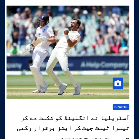
SPORTS
آسٹریلیا نے انگلینڈ کو شکست دے کر
تیسرا ٹیسٹ جیت کر ایشز برقرار رکھی