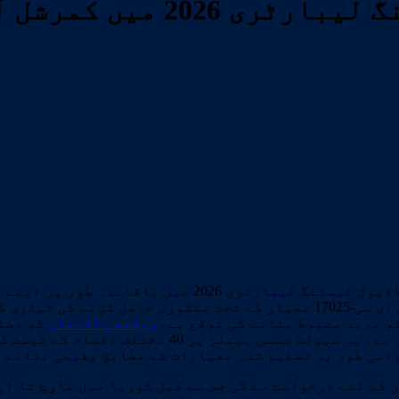
شل آپریشنز شروع کرے گی
):پاکستان-کوریا پی وی ماڈیول ٹیسٹنگ لیبارٹر
پاکستان نیشنل ایکریڈیٹیشن کونسل سے آئی ایس او/آئی ای سی-17025 معیار 
و مزید مضبوط بنانے کی توقع ہے۔
ویلتھ پاکستان
کو دست
کی تنصیب اور کمیشننگ کے بعد مکمل طور پر فعال ہو 
امی طور پر تسلیم شدہ معیارات کے مطابق یقینی بنانے کے