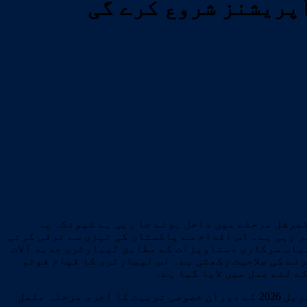
ی 2026 میں باقاعدہ طور پر اپنے کمرشل مرحلے میں داخل ہونے جا رہی ہے کیونکہ یہ
کے تحت منظوری حاصل کرنے کی تیاری کر رہی ہے۔ اس اقدام سے پاکستان کی تیزی سے ترقی کرتی
یاب سرکاری دستاویزات کے مطابق لیبارٹری جدید آلات
چکی ہے۔ یہ سہولت شمسی پینلز پر 40 مختلف اقسام کے ٹیسٹ کرنے کی صلاحیت رکھتی ہے۔ اس لیبارٹری کا قیام فوٹو
 لئے عمل میں لایا گیا ہے۔
دستاویز کے مطابق لیبارٹری مئی 2026 میں ایکریڈیٹیشن کے لئے درخواست دے گی جس سے قبل کوریا میں مارچ تا اپریل 2026 کے دوران خصوصی تربیت کا آخری مرحلہ مکمل