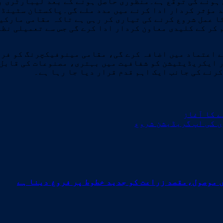
یٹیشن کا عمل 2026 کے وسط تک مکمل ہونے کی توقع ہے۔منظوری حاصل ہونے کے
د مؤثر کردار ادا کرنے میں مدد ملے گی۔پاکستان سٹینڈر
ا عمل شروع کرنے کی تیاری کر رہی ہے تاکہ مقامی مارکی
کر کے کلیدی معاون کردار ادا کرے گی جس سے تعمیلی نظا
 اعتماد میں اضافہ کرے گی، مقامی مینوفیکچرنگ کو فروغ
ر ایکریڈیٹیشن کو شفافیت میں بہتری، مصنوعات کی قابل
رنے کی جانب ایک اہم قدم قرار دیا جا رہا ہے۔