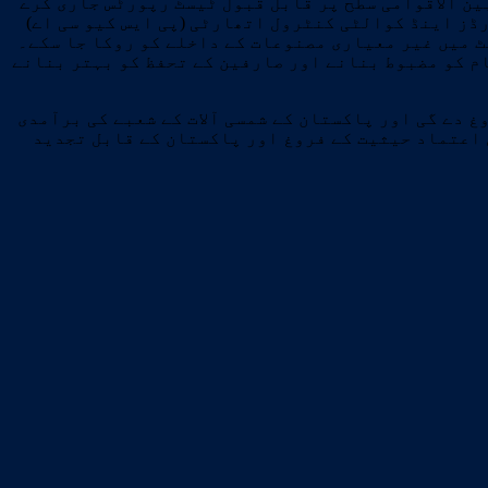
 بعد لیبارٹری بین الاقوامی سطح پر قابل قبول ٹیسٹ رپورٹس جاری کرے
ڈز اینڈ کوالٹی کنٹرول اتھارٹی (پی ایس کیو سی اے)
ٹ میں غیر معیاری مصنوعات کے داخلے کو روکا جا سکے۔
م کو مضبوط بنانے اور صارفین کے تحفظ کو بہتر بنانے
 دے گی اور پاکستان کے شمسی آلات کے شعبے کی برآمدی
 اعتماد حیثیت کے فروغ اور پاکستان کے قابل تجدید