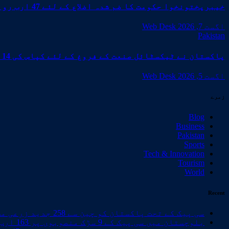
خیبرپختونخوا حکومت کا ضم شدہ اضلاع کے لئے 47 ارب روپے کے ترقیاتی پروگرام کا منصوبہ
اگست 7, 2026
Web Desk
Pakistan
پاکستان نے ٹیکسٹائل صنعت کے فروغ کے لئے کپاس کی 14 اعلیٰ معیار کی اقسام تیار کر لیں
اگست 5, 2026
Web Desk
زمرے
Blog
Business
Pakistan
Sports
Tech & Innovation
Tourism
World
Recent
سی پیک کے تحت پاکستان کو چین سے 258 جدید زرعی مشینیں موصول،مقصد زراعت کو جدید خطوط پر فروغ دینا ہے
بلوچستان میں سی پیک کے 9 سڑک منصوبوں پر 163 ارب روپے سے زائد خرچ