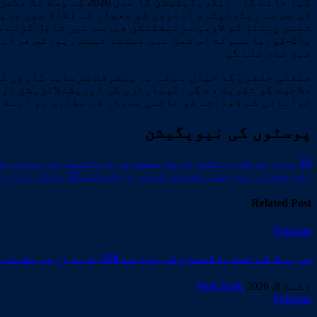
کیا جائے گا۔ ایکریڈ
گی جس سے ریگولیٹری اداروں کو معیار کے نفاذ میں مزی
شمسی پینلز کو لازمی سرٹیفکیشن فہرست میں شامل کرنے ک
پاک-کوریا سہولت اس ضمن میں مستند ٹیسٹ رپورٹس فراہم 
میں مدد ملے گی۔
صنعتی حلقوں کا خیال ہے کہ یہ پیشرفت سرمایہ کاروں کے
صلاحیت کو تقویت دے گی۔لیبارٹری کی آپریشنلائزیشن او
توانائی کے ڈھانچے کو عالمی معیار کے مطابق ہم آہنگ ک
پوسٹوں کی نیویگیشن
10 ہزار سرکاری افسران کو مصنوعی ذہانت کی تربیت دینے کا آغاز
بلوچستان میں فنی تعلیم کے فروغ کیلئے 12 ماڈل اداروں کی اپ گریڈیشن شروع
Related Post
Pakistan
سی پیک کے تحت پاکستان کو چین سے 258 جدید زرعی مشینیں موصول،مقصد زراعت کو جدید خطوط پر فروغ دینا ہے
اگست 8, 2026
Web Desk
Pakistan