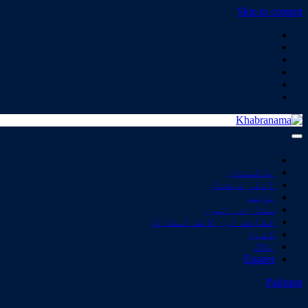
Skip to content
Khabranama
پاکستان
انٹر نیشنل
بزنس
سفارتی امور
ثقافت اور لائف اسٹائل
کھیل
بلاگ
Epaper
Pakistan